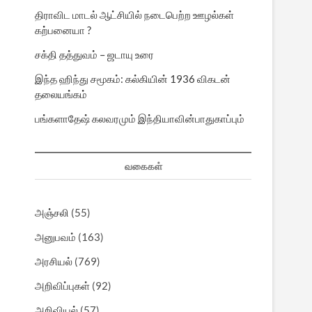
திராவிட மாடல் ஆட்சியில் நடைபெற்ற ஊழல்கள்
கற்பனையா ?
சக்தி தத்துவம் – ஜடாயு உரை
இந்த ஹிந்து சமூகம்: கல்கியின் 1936 விகடன்
தலையங்கம்
பங்களாதேஷ் கலவரமும் இந்தியாவின்பாதுகாப்பும்
வகைகள்
அஞ்சலி
(55)
அனுபவம்
(163)
அரசியல்
(769)
அறிவிப்புகள்
(92)
அறிவியல்
(57)