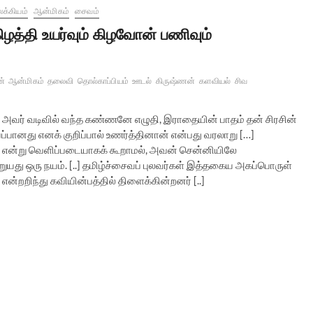
க்கியம்
ஆன்மிகம்
சைவம்
ிழத்தி உயர்வும் கிழவோன் பணிவும்
்
ஆன்மிகம்
தலைவி
தொல்காப்பியம்
ஊடல்
கிருஷ்ணன்
களவியல்
சிவ
 அவர் வடிவில் வந்த கண்ணனே எழுதி, இராதையின் பாதம் தன் சிரசின்
்பானது எனக் குறிப்பால் உணர்த்தினான் என்பது வரலாறு […]
் என்று வெளிப்படையாகக் கூறாமல், அவன் சென்னியிலே
யது ஒரு நயம். [..] தமிழ்ச்சைவப் புலவர்கள் இத்தகைய அகப்பொருள்
என்றறிந்து கவியின்பத்தில் திளைக்கின்றனர் [..]