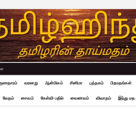
்ள
ுளாதாரம்
வரலாறு
ஆன்மிகம்
சினிமா
புத்தகம்
பிறமதங்கள்
வேதம்
சைவம்
கேள்வி-பதில்
வைணவம்
விவாதம்
இந்து மத