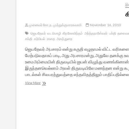
இல
க
முனைவர் கோ.ந. முத்துக்குமாரசுவாமி
November 16, 2010
ஜெயதேவர்
வடமொழி
கீதகோவிந்தம்
அர்த்தநாரீஸ்வரர்
பக்தி
தலைவன
சக்தி
கற்பியல்
ராதை
அகத்துறை
ஜெயதேவர் அபசாரம் என்று கருதி எழுதாமல் விட்ட வரிகளை
மேற்படுவதாகப் பாடி, அது அபசாரமன்று, அதுவே தனக்கு உவப
உமைஅம்மையின் திருவடியில் ஐயன் விழுந்து வணங்கினான
இருந்தனவெல்லாம் அவள் திருவடியிலே மணந்தன என்று கூறு
பாடல்கள் சிவபரத்துவத்தை எந்தவிதத்திலும் பாதிப்பதில்லை 
கிழத்தி
View More
உயர்வும்
கிழவோன்
பணிவும்