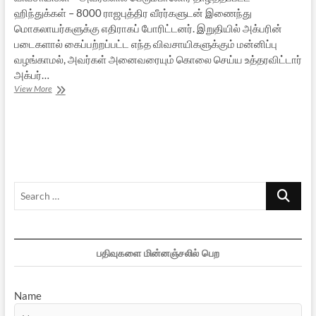
ஹிந்துக்கள் – 8000 ராஜபுத்திர வீரர்களுடன் இணைந்து
மொகலாயர்களுக்கு எதிராகப் போரிட்டனர். இறுதியில் அக்பரின்
படைகளால் கைப்பற்றப்பட்ட எந்த விவசாயிகளுக்கும் மன்னிப்பு
வழங்காமல், அவர்கள் அனைவரையும் கொலை செய்ய உத்தரவிட்டார்
அக்பர்…
வன்முறையே
View More
வரலாறாய்…
–
5
Search
…
பதிவுகளை மின்னஞ்சலில் பெற
Name