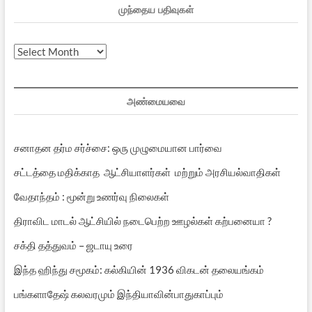
முந்தைய பதிவுகள்
முந்தைய
பதிவுகள்
அண்மையவை
சனாதன தர்ம சர்ச்சை: ஒரு முழுமையான பார்வை
சட்டத்தை மதிக்காத ஆட்சியாளர்கள் மற்றும் அரசியல்வாதிகள்
வேதாந்தம் : மூன்று உணர்வு நிலைகள்
திராவிட மாடல் ஆட்சியில் நடைபெற்ற ஊழல்கள் கற்பனையா ?
சக்தி தத்துவம் – ஜடாயு உரை
இந்த ஹிந்து சமூகம்: கல்கியின் 1936 விகடன் தலையங்கம்
பங்களாதேஷ் கலவரமும் இந்தியாவின்பாதுகாப்பும்