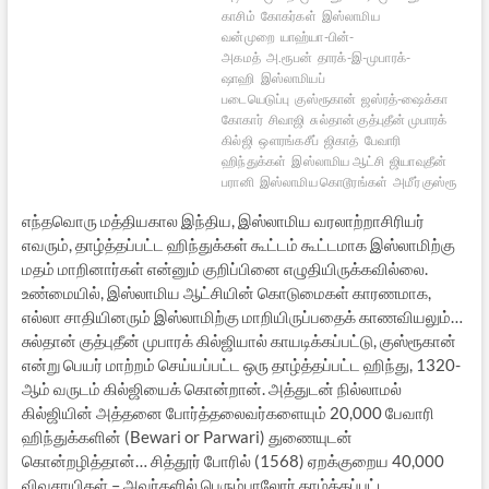
காசிம்
கோகர்கள்
இஸ்லாமிய
வன்முறை
யாஹ்யா-பின்-
அகமத்
அ.ரூபன்
தாரக்-இ-முபாரக்-
ஷாஹி
இஸ்லாமியப்
படையெடுப்பு
குஸ்ரூகான்
ஜஸ்ரத்-ஷைக்கா
கோகார்
சிவாஜி
சுல்தான் குத்புதீன் முபாரக்
கில்ஜி
ஔரங்கசீப்
ஜிகாத்
பேவாரி
ஹிந்துக்கள்
இஸ்லாமிய ஆட்சி
ஜியாவுதீன்
பரானி
இஸ்லாமிய கொடூரங்கள்
அமீர் குஸ்ரூ
எந்தவொரு மத்தியகால இந்திய, இஸ்லாமிய வரலாற்றாசிரியர்
எவரும், தாழ்த்தப்பட்ட ஹிந்துக்கள் கூட்டம் கூட்டமாக இஸ்லாமிற்கு
மதம் மாறினார்கள் என்னும் குறிப்பினை எழுதியிருக்கவில்லை.
உண்மையில், இஸ்லாமிய ஆட்சியின் கொடுமைகள் காரணமாக,
எல்லா சாதியினரும் இஸ்லாமிற்கு மாறியிருப்பதைக் காணவியலும்…
சுல்தான் குத்புதீன் முபாரக் கில்ஜியால் காயடிக்கப்பட்டு, குஸ்ரூகான்
என்று பெயர் மாற்றம் செய்யப்பட்ட ஒரு தாழ்த்தப்பட்ட ஹிந்து, 1320-
ஆம் வருடம் கில்ஜியைக் கொன்றான். அத்துடன் நில்லாமல்
கில்ஜியின் அத்தனை போர்த்தலைவர்களையும் 20,000 பேவாரி
ஹிந்துக்களின் (Bewari or Parwari) துணையுடன்
கொன்றழித்தான்… சித்தூர் போரில் (1568) ஏறக்குறைய 40,000
விவசாயிகள் – அவர்களில் பெரும்பாலோர் தாழ்த்தப்பட்ட