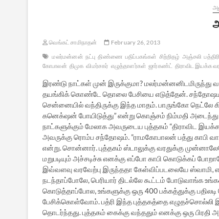
அ
அ
வெங்கட் சாமிநாதன்
February 26, 2013
மலர்மன்னன்
நட்பு
திண்ணை
பதிப்பகங்கள்
சிற்றிதழ்
அஞ்சலி
பத்தி
கோபாலன்
திமுக
விமர்சகர்
எழுத்தாளர்கள்
ஜார்கண்ட்
திராவிட இயக்க வ
இரண்டு நாட்கள் முன் இருக்குமா? மலர்மன்னனிடமிருந்து 
தயங்கிக் கொண்டே தொலை பேசியை எடுத்தேன். சந்தோஷமாக 
சென்னையில் வந்திருக்கு இந்த மாதம். பாருங்கோ நெட்லே கி
கனெக்‌ஷன் போயிடுத்து” என்று கொஞ்சம் நிம்மதி அடைந்து
நாட்களுக்கும் மேலாக அவருடைய புத்தகம் “திராவிட இயக்கம்,
அவருக்கு ரொம்ப சந்தோஷம். ”ராமகோபாலன் பத்து காபி வாங்
என்று. சொன்னார். புத்தகம் ஸ்டாலுக்கு வரதுக்கு முன்னாலே
மறுபடியும் அச்சடிச்சு எனக்கு எப்போ காபி கொடுக்கப் போற
இவ்வளவு வரவேற்பு இருந்ததா கேள்விப்படலையே ஸ்வாமி, எது
நடந்தாப்போலே, பெரியார் திடல்லே கூட்டம் போடுவாங்க உங்களை
கொடுத்தாப்போல, உங்களுக்கு ஒரு 400 பக்கத்துக்கு பதிலட
பேசிக்கொள்வோம். பத்ரி இந்த புத்தகத்தை எழுதச்சொல்ல
தொடர்ந்தது. புத்தகம் கைக்கு வந்ததும் எனக்கு ஒரு பிரதி அ