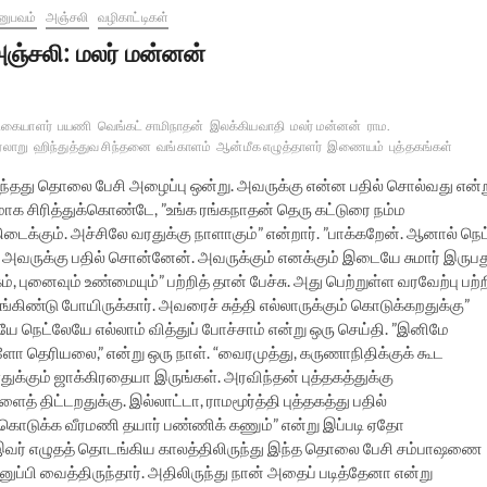
னுபவம்
அஞ்சலி
வழிகாட்டிகள்
ஞ்சலி: மலர் மன்னன்
ரிகையாளர்
பயணி
வெங்கட் சாமிநாதன்
இலக்கியவாதி
மலர் மன்னன்
ராம.
ரலாறு
ஹிந்துத்துவ சிந்தனை
வங்காளம்
ஆன்மீக எழுத்தாளர்
இணையம்
புத்தகங்கள்
வந்தது தொலை பேசி அழைப்பு ஒன்று. அவருக்கு என்ன பதில் சொல்வது என்ற
சிரித்துக்கொண்டே, ”உங்க ரங்கநாதன் தெரு கட்டுரை நம்ம
டைக்கும். அச்சிலே வரதுக்கு நாளாகும்” என்றார். ”பாக்கறேன். ஆனால் நெட
 அவருக்கு பதில் சொன்னேன். அவருக்கும் எனக்கும் இடையே சுமார் இருபத
 புனைவும் உண்மையும்” பற்றித் தான் பேச்சு. அது பெற்றுள்ள வரவேற்பு பற்ற
கிண்டு போயிருக்கார். அவரைச் சுத்தி எல்லாருக்கும் கொடுக்கறதுக்கு”
யே நெட்லேயே எல்லாம் வித்துப் போச்சாம் என்று ஒரு செய்தி. ”இனிமே
ாளோ தெரியலை,” என்று ஒரு நாள். “வைரமுத்து, கருணாநிதிக்குக் கூட
க்கும் ஜாக்கிரதையா இருங்கள். அரவிந்தன் புத்தகத்துக்கு
த் திட்டறதுக்கு. இல்லாட்டா, ராமமூர்த்தி புத்தகத்து பதில்
ி கொடுக்க வீரமணி தயார் பண்ணிக் கணும்” என்று இப்படி ஏதோ
ி இவர் எழுதத் தொடங்கிய காலத்திலிருந்து இந்த தொலை பேசி சம்பாஷணை
னுப்பி வைத்திருந்தார். அதிலிருந்து நான் அதைப் படித்தேனா என்று