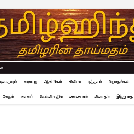
்ள
ுளாதாரம்
வரலாறு
ஆன்மிகம்
சினிமா
புத்தகம்
பிறமதங்கள்
வேதம்
சைவம்
கேள்வி-பதில்
வைணவம்
விவாதம்
இந்து மத