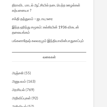
திராவிட மாடல் ஆட்சியில் நடைபெற்ற ஊழல்கள்
கற்பனையா ?
சக்தி தத்துவம் – ஜடாயு உரை
இந்த ஹிந்து சமூகம்: கல்கியின் 1936 விகடன்
தலையங்கம்
பங்களாதேஷ் கலவரமும் இந்தியாவின்பாதுகாப்பும்
வகைகள்
அஞ்சலி
(55)
அனுபவம்
(163)
அரசியல்
(769)
அறிவிப்புகள்
(92)
அறிவியல்
(57)