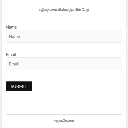
பதிவுகளை மின்னஞ்சலில் பெற
Name
Email
சமூகசேவை