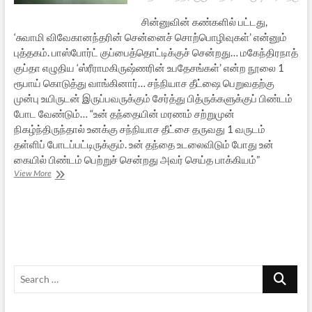
சின்னுவின் கண்களில் பட்டது,
‘சுவாமி விவேகானந்தரின் சென்னைச் சொற்பொழிவுகள்’ என்னும்
புத்தகம். பாஸ்போர்ட் குப்பைத்தொட்டிக்குச் சென்றது… மகேந்திரநாத்
குப்தா எழுதிய ‘ஸ்ரீராமகிருஷ்ணரின் உபதேசங்கள்’ என்ற நூலை 1
ரூபாய் கொடுத்து வாங்கினார்… சந்நியாச தீட்ஷை பெறுவதற்கு
முன்பு உயிருடன் இருப்பவருக்கும் சேர்த்து பித்ருக்களுக்குப் பிண்டம்
போட வேண்டும்… “உன் தந்தையின் மரணம் சற்றுமுன்
நிகழ்ந்திருந்தால் உனக்கு சந்நியாச தீட்சை தருவது 1 வருடம்
தள்ளிப் போடப்பட்டிருக்கும். உன் தந்தை உடலைவிடும் போது உன்
கையில் பிண்டம் பெற்றுச் சென்றது அவர் செய்த பாக்கியம்”
[பாகம்
View More
12]
சின்னு
சித்பவானந்தர்
ஆனார்
Search
…