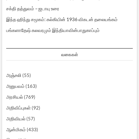
சக்தி தத்துவம் – ஜடாயு உரை
இந்த ஹிந்து சமூகம்: கல்கியின் 1936 விகடன் தலையங்கம்
பங்களாதேஷ் கலவரமும் இந்தியாவின்பாதுகாப்பும்
வகைகள்
அஞ்சலி
(55)
அனுபவம்
(163)
அரசியல்
(769)
அறிவிப்புகள்
(92)
அறிவியல்
(57)
ஆன்மிகம்
(433)