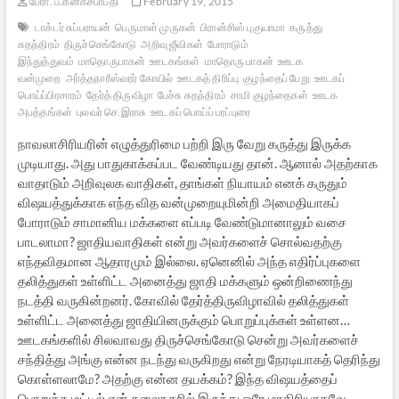
பேரா. ப.கனகசபாபதி
February 19, 2015
டாக்டர் சுப்பராயன்
பெருமாள் முருகன்
பிரான்சிஸ் புகுயாமா
கருத்து
சுதந்திரம்
திருச்செங்கோடு
அறிவு ஜீவிகள்
போராடும்
இந்துத்துவம்
மாதொருபாகன்
ஊடகங்கள்
மாதொரு பாகன்
ஊடக
வன்முறை
அர்த்தநாரீஸ்வரர் கோயில்
ஊடகத் திரிப்பு
குழந்தைப் பேறு
ஊடகப்
பொய்ப்பிரசாரம்
தேர்த் திருவிழா
பேச்சு சுதந்திரம்
சாமி குழந்தைகள்
ஊடக
அபத்தங்கள்
புலவர் செ.இராசு
ஊடகப் பொய்ப் பரப்புரை
நாவலாசிரியரின் எழுத்துரிமை பற்றி இரு வேறு கருத்து இருக்க
முடியாது. அது பாதுகாக்கப்பட வேண்டியது தான். ஆனால் அதற்காக
வாதாடும் அறிவுலக வாதிகள், தாங்கள் நியாயம் எனக் கருதும்
விஷயத்துக்காக எந்த வித வன்முறையுமின்றி அமைதியாகப்
போராடும் சாமானிய மக்களை எப்படி வேண்டுமானாலும் வசை
பாடலாமா? ஜாதியவாதிகள் என்று அவர்களைச் சொல்வதற்கு
எந்தவிதமான ஆதாரமும் இல்லை. ஏனெனில் அந்த எதிர்ப்புகளை
தலித்துகள் உள்ளிட்ட அனைத்து ஜாதி மக்களும் ஒன்றிணைந்து
நடத்தி வருகின்றனர். கோவில் தேர்த்திருவிழாவில் தலித்துகள்
உள்ளிட்ட அனைத்து ஜாதியினருக்கும் பொறுப்புக்கள் உள்ளன…
ஊடகங்களில் சிலவாவது திருச்செங்கோடு சென்று அவர்களைச்
சந்தித்து அங்கு என்ன நடந்து வருகிறது என்று நேரடியாகத் தெரிந்து
கொள்ளலாமே? அதற்கு என்ன தயக்கம்? இந்த விஷயத்தைப்
பொறுத்த மட்டில் ஏன் தலைநகரில் இருந்து ஒரே மாதிரியாகவே