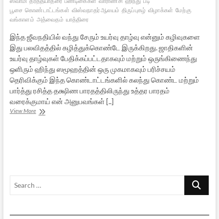
ஸ்வாமி
தீர்த்தயாத்ரை
பண்டிகைகள்
வாராணசி
ஹிந்து
படி
பூசை
கொண்டாட்டங்கள்
விஸ்வநாதர் ஆலயம்
திருப்புகழ்
விழாக்கள்
மேற்கு
வங்காளம்
அத்வைதம்
யாத்திரை
இந்த ஜீவநதியில் வந்து சேரும் உயர்வு தாழ்வு என்னும் கழிவுகளை
இது பலவிதத்தில் கழித்துக்கொண்டே இருக்கிறது. ஜாதிகளின்
உயர்வு தாழ்வுகள் பேதிக்கப்பட்டதாகவும் மற்றும் ஒருங்கிணைந்து
ஒளிரும் ஹிந்து ஸமூஹத்தின் ஒரு முகமாகவும் பரிச்சயம்
தெரிவிக்கும் இந்த கொண்டாட்டங்களில் கலந்து கொண்ட மற்றும்
பார்த்து ரசித்த தக்ஷிண பாரதத்திலிருந்து உத்தர பாரதம்
வரைக்குமாய் என் அனுபவங்கள் [..]
ஸமத்வம்
View More
தழைக்கும்
ஹிந்து
ஸமூகக்
கொண்டாட்டங்கள்
Search
…