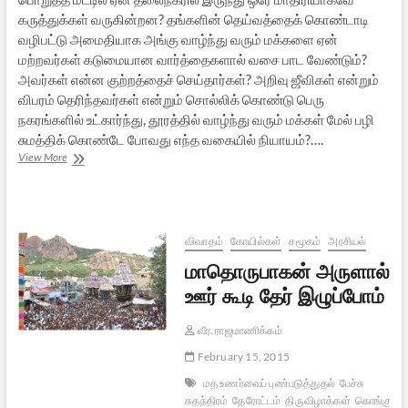
கருத்துக்கள் வருகின்றன? தங்களின் தெய்வத்தைக் கொண்டாடி
வழிபட்டு அமைதியாக அங்கு வாழ்ந்து வரும் மக்களை ஏன்
மற்றவர்கள் கடுமையான வார்த்தைகளால் வசை பாட வேண்டும்?
அவர்கள் என்ன குற்றத்தைச் செய்தார்கள்? அறிவு ஜீவிகள் என்றும்
விபரம் தெரிந்தவர்கள் என்றும் சொல்லிக் கொண்டு பெரு
நகரங்களில் உட்கார்ந்து, தூரத்தில் வாழ்ந்து வரும் மக்கள் மேல் பழி
சுமத்திக் கொண்டே போவது எந்த வகையில் நியாயம்?….
பெருமாள்
View More
முருகன்
விவகாரம்:
அறிவுலகவாதிகளும்,
சாமானிய
மக்களும்
விவாதம்
கோயில்கள்
சமூகம்
அரசியல்
மாதொருபாகன் அருளால்
ஊர் கூடி தேர் இழுப்போம்
வீர. ராஜமாணிக்கம்
February 15, 2015
மத உணர்வைப் புண்படுத்துதல்
பேச்சு
சுதந்திரம்
தேரோட்டம்
திருவிழாக்கள்
கொங்குநாட