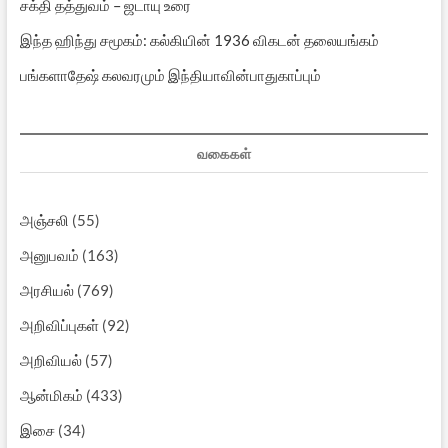
சக்தி தத்துவம் – ஜடாயு உரை
இந்த ஹிந்து சமூகம்: கல்கியின் 1936 விகடன் தலையங்கம்
பங்களாதேஷ் கலவரமும் இந்தியாவின்பாதுகாப்பும்
வகைகள்
அஞ்சலி
(55)
அனுபவம்
(163)
அரசியல்
(769)
அறிவிப்புகள்
(92)
அறிவியல்
(57)
ஆன்மிகம்
(433)
இசை
(34)