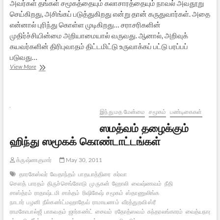
அவர்கள் தங்கள் சமூகத்தையும் கலாசாரத்தையும் நாவல் அவதூறு
செய்கிறது, அசிங்கப் படுத்துகிறது என்று தான் கருதுவார்கள். அதை
என்னால் புரிந்து கொள்ள முடிகிறது… சராசரிகளின்
முதிர்ச்சியின்மை அறியாமையால் வருவது. ஆனால், அறிவுக்
கயவர்களின் திரிபுவாதம் திட்டமிட்டு உருவாக்கப் பட்டு பரப்பப்
படுவது…
மாதொரு
View More
பாகன்
புத்தக
சர்ச்சை
குறித்து..
இந்து மத மேன்மை
சமூகம்
பண்டிகைகள்
ஸமத்வம் தழைக்கும்
ஹிந்து ஸமூகக் கொண்டாட்டங்கள்
க்ருஷ்ணகுமார்
May 30, 2011
தாரகேஸ்வர்
வேதாந்தம்
பாதயாத்திரை
கர்வா
சௌத்
பாரதம்
திருச்செங்கோடு
முருகன்
ஹோலி
வைஷ்ணவம்
நீதி
சாஸ்த்ரம்
ராதாஷ்டமி
சாக்தம்
ரிஷிகேஷ்
சமூகம்
ஸ்தாணுலிங்க
நாடார்
பழனி
நீல்கண்ட்மஹாதேவ்
ராமாயணம்
வீரத்துறவி ஸ்ரீ
ராமகோபால்ஜீ
பாகவதம்
ஜார்கண்ட்
சைவம்
ரதோத்ஸவம்
கந்தரலங்காரம்
வைத்யநாத