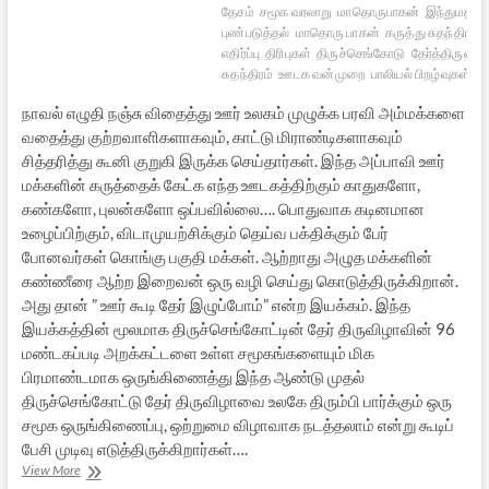
தேசம்
சமூக வரலாறு
மாதொருபாகன்
இந்துமத உ
புண்படுத்தல்
மாதொரு பாகன்
கருத்து சுதந்திரம்
எதிர்ப்பு
திரிபுகள்
திருச்செங்கோடு
தேர்த்திருவிழ
சுதந்திரம்
ஊடக வன்முறை
பாலியல் பிறழ்வுகள்
ஊட
நாவல் எழுதி நஞ்சு விதைத்து ஊர் உலகம் முழுக்க பரவி அம்மக்களை
வதைத்து குற்றவாளிகளாகவும், காட்டு மிராண்டிகளாகவும்
சித்தரித்து கூனி குறுகி இருக்க செய்தார்கள். இந்த அப்பாவி ஊர்
மக்களின் கருத்தைக் கேட்க எந்த ஊடகத்திற்கும் காதுகளோ,
கண்களோ, புலன்களோ ஒப்பவில்லை…. பொதுவாக கடினமான
உழைப்பிற்கும், விடாமுயற்சிக்கும் தெய்வ பக்திக்கும் பேர்
போனவர்கள் கொங்கு பகுதி மக்கள். ஆற்றாது அழுத மக்களின்
கண்ணீரை ஆற்ற இறைவன் ஒரு வழி செய்து கொடுத்திருக்கிறான்.
அது தான் ” ஊர் கூடி தேர் இழுப்போம்” என்ற இயக்கம். இந்த
இயக்கத்தின் மூலமாக திருச்செங்கோட்டின் தேர் திருவிழாவின் 96
மண்டகப்படி அறக்கட்டளை உள்ள சமூகங்களையும் மிக
பிரமாண்டமாக ஒருங்கிணைத்து இந்த ஆண்டு முதல்
திருச்செங்கோட்டு தேர் திருவிழாவை உலகே திரும்பி பார்க்கும் ஒரு
சமூக ஒருங்கிணைப்பு, ஒற்றுமை விழாவாக நடத்தலாம் என்று கூடிப்
பேசி முடிவு எடுத்திருக்கிறார்கள்….
மாதொருபாகன்
View More
அருளால்