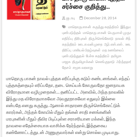
சர்ச்சை குறித்து..
ஜடாயு
December 28, 2014
மாதொருபாகன்
கருத்து சுதந்திரம்
இந்துமத 
புண்படுத்தல்
மாதொரு பாகன்
பெருமாள் முருகன்
எதிர்ப்பு
திரிபுகள்
திருச்செங்கோடு
நாவல்
சிந்தன
சுதந்திரம்
ஊடக வன்முறை
ஆர்.எஸ்.எஸ்.
ஊடகத்
திரிப்பு
பாலியல் பிறழ்வுகள்
மத உணர்வைப்
புண்படுத்துதல்
பேச்சு சுதந்திரம்
தமிழக
பாஜக
திருவிழாக்கள்
கொங்குநாடு
அர்த்தநாரீஸ்வ
தேசம்
சமூக வரலாறு
மாதொரு பாகன் நாவல் புத்தக எரிப்புக்கு கடும் கண்டனங்கள். எந்தப்
புத்தகத்தையும் எரிப்பதோ, தடை செய்யக் கோருவதோ ஜனநாயக
விரோதமான வழிமுறைகள்… தனிப்பட்ட அளவில், அந்த நாவலில்
இந்து மத விரோதமாகவோ அவதூறாகவோ எதுவும் இல்லை
என்பதே எனது கருத்து. ஆனால் சாதாரண திருச்செங்கோட்டுக்
காரர்கள், அந்தக் கோயில் மீதும் தங்கள் சாதி சனங்களின்
மரபுகளின் மீதும் தீவிர பிடிப்புள்ள சராசரியான மக்கள், இந்த
நாவலை எதேச்சையாக வாசிக்க நேர்ந்தால், இத்தகைய
கண்ணோட்டத்துடன் அணுகுவார்கள் என்று சொல்ல முடியாது.