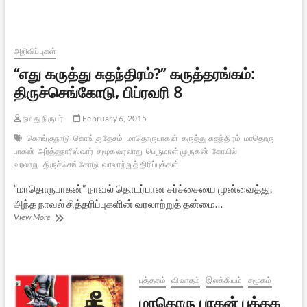
ஊர்
கூடி
தேர்
இழுப்போம்
அறிவிப்புகள்
“எது கருத்து சுதந்திரம்?” கருத்தரங்கம்:
திருச்செங்கோடு, பிப்ரவரி 8
நமது நிருபர்
February 6, 2015
கொங்குநாடு
கொங்கு தேசம்
மாதொருபாகன்
கருத்து சுதந்திரம்
மாதொரு
பாகன்
அர்த்தநாரீஸ்வரர்
சமூக வரலாறு
பெருமாள் முருகன்
கோயில்
வரலாறு
திருச்செங்கோடு
வரலாற்றுத் திரிப்புக்கள்
“மாதொருபாகன்” நாவல் தொடர்பான சர்ச்சையை முன்வைத்து,
அந்த நாவல் சித்தரிப்புகளின் வரலாற்றுத் தன்மை…
“எது
View More
கருத்து
சுதந்திரம்?”
கருத்தரங்கம்:
திருச்செங்கோடு,
பிப்ரவரி
புத்தகம்
விவாதம்
இலக்கியம்
சமூகம்
8
மாதொரு பாகன் புத்தக