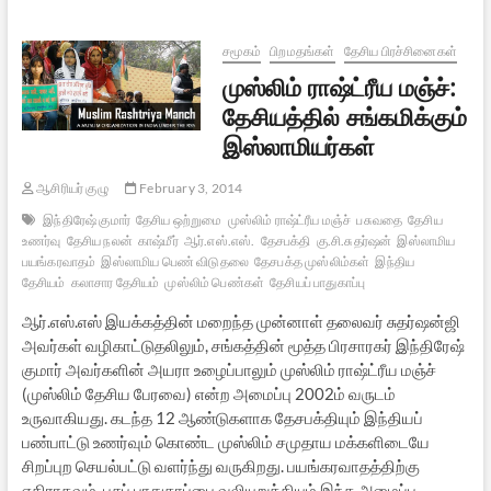
நீக்கம்:
ஒரு
பார்வை
சமூகம்
பிறமதங்கள்
தேசிய பிரச்சினைகள்
முஸ்லிம் ராஷ்ட்ரீய மஞ்ச்:
தேசியத்தில் சங்கமிக்கும்
இஸ்லாமியர்கள்
ஆசிரியர் குழு
February 3, 2014
இந்திரேஷ் குமார்
தேசிய ஒற்றுமை
முஸ்லிம் ராஷ்ட்ரீய மஞ்ச்
பசுவதை
தேசிய
உணர்வு
தேசிய நலன்
காஷ்மீர்
ஆர்.எஸ்.எஸ்.
தேசபக்தி
கு.சி.சுதர்ஷன்
இஸ்லாமிய
பயங்கரவாதம்
இஸ்லாமிய பெண் விடுதலை
தேசபக்த முஸ்லிம்கள்
இந்திய
தேசியம்
கலாசார தேசியம்
முஸ்லிம் பெண்கள்
தேசியப் பாதுகாப்பு
ஆர்.எஸ்.எஸ் இயக்கத்தின் மறைந்த முன்னாள் தலைவர் சுதர்ஷன்ஜி
அவர்கள் வழிகாட்டுதலிலும், சங்கத்தின் மூத்த பிரசாரகர் இந்திரேஷ்
குமார் அவர்களின் அயரா உழைப்பாலும் முஸ்லிம் ராஷ்ட்ரீய மஞ்ச்
(முஸ்லிம் தேசிய பேரவை) என்ற அமைப்பு 2002ம் வருடம்
உருவாகியது. கடந்த 12 ஆண்டுகளாக தேசபக்தியும் இந்தியப்
பண்பாட்டு உணர்வும் கொண்ட முஸ்லிம் சமுதாய மக்களிடையே
சிறப்புற செயல்பட்டு வளர்ந்து வருகிறது. பயங்கரவாதத்திற்கு
எதிராகவும், பசுப் பாதுகாப்பை வலியுறுத்தியும் இந்த அமைப்பு