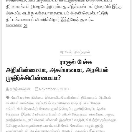
தீர்மானங்கள் நிறைவேற்றியுள்ளது. கீழ்க்கண்ட கட்டுரையில் இந்த
அமைப்பு கடந்து வந்த பாதையையும் அதன் செயல்பாட்டுத்
திட்டங்களையும் விவரிக்கிறார் இந்திரேஷ் குமார்…
முஸ்லிம்
View More
ராஷ்ட்ரீய
மஞ்ச்:
தேசியத்தில்
சங்கமிக்கும்
இஸ்லாமியர்கள்
அரசியல்
நிகழ்வுகள்
ராகுல் பேச்சு
அறிவின்மையா, அகம்பாவமா, அரசியல்
முதிர்ச்சியின்மையா?
தமிழ்செல்வன்
November 8, 2010
போலி மதச்சார்பின்மை
இஸ்லாமிய கொடூரங்கள்
தீவிரவாதம்
அரசியல்
கட்சிகள்
காங்கிரஸ் பாரம்பரியம்
சமூகசேவை
ராஷ்ட்ரீய சுயம்சேவக
சங்கம்
சிமி
தேசபக்தி
கோவை குண்டுவெடிப்பு
குண்டுவெடிப்பு
தேசிய
சிந்தனை
இந்திய அரசியல்வாதிகள்
அரசியல் சித்தாந்தம்
காங்கிரஸ், பாஜக,
நரேந்திர மோடி, ராம் விலாஸ் பஸ்வான், ஜிதன்ராம் மாஞ்சி, உப்பேந்திர குஷ்வாஹா,
நிதிஷ்குமார், லாலு பிரசாத் யாதவ், ராப்ரி தேவி, சோனியா, ராகுல், ஜார்ஜ்
ஃபெர்னாண்டஸ், அடல் பிகாரி வாஜ்பாய்,
தேசியப் பாதுகாப்பு
இஸ்லாமிய