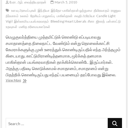
பேரா. ஆர். வைத்தியநாதன்
March 5, 2010
உளவு அமைப்புகள்
இந்தியா
இந்தோ-பாகிஸ்தான் ஒற்றுமை
தீவிரவாதம்
ராணுவ
நிர்வாகம்
உலகம்
தேசியப் பாதுகாப்பு
பாகிஸ்தான்
சவுதி அரேபியா
Candle Light
Vigil
இஸ்லாமிய பயங்கரவாதம்
Bleeding Heart Liberals
சீனா
ஜிகாத்
பன்னாட்டு
உறவுகள்
மனித உரிமையாளர்கள்
மெழுகுவர்த்தியை முத்தமிட்டுக் கொண்டு எப்படியாவது
சமாதானத்தை நிலைநாட்ட வேண்டும் என்று தொலைக்காட்சி
கேமராக்களுக்கு முன் உரைத்துக் கொண்டிருப்பதில் எந்த அர்த்தமும்
கிடையாது. காட்டுமிராண்டித்தனமாக, மூர்க்கத் தனமாக
பாகிஸ்தான் பயங்கரவாதிகள் தாக்கிக்கொண்டே இருப்பார்கள்.
அதற்கு பதிலடி கொடுக்காமல் சமாதானம், சமாதானம் என்று
பிதற்றிக் கொண்டிருப்பது எந்தப் பயனையும் தரப்போவது இல்லை.
பாகிஸ்தான்
View More
உடனான
உறவை
முழுமையாகத்
துண்டிக்க
வேண்டும்
Search
…