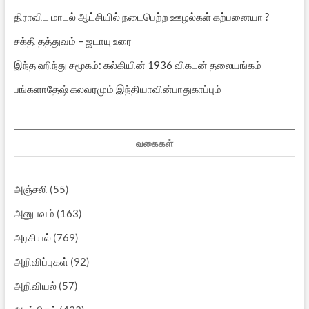
திராவிட மாடல் ஆட்சியில் நடைபெற்ற ஊழல்கள் கற்பனையா ?
சக்தி தத்துவம் – ஜடாயு உரை
இந்த ஹிந்து சமூகம்: கல்கியின் 1936 விகடன் தலையங்கம்
பங்களாதேஷ் கலவரமும் இந்தியாவின்பாதுகாப்பும்
வகைகள்
அஞ்சலி
(55)
அனுபவம்
(163)
அரசியல்
(769)
அறிவிப்புகள்
(92)
அறிவியல்
(57)