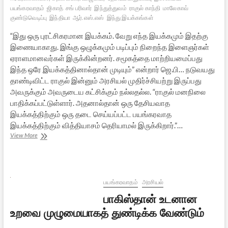
பயங்கரவாதம்
ஜிகாத்
சங் பரிவார்
இந்துத்துவம்
ராகுல் காந்தி
மாலேகாவ்
குண்டுவெடிப்பு
இந்தியா
ஆர்.எஸ்.எஸ்
இந்து இயக்கங்கள்
“இது ஒரு புரட்சிகரமான இயக்கம். வேறு எந்த இயக்கமும் இதற்கு
இணையாகாது. இங்கு ஒழுக்கமும் படிப்பும் நிறைந்த இளைஞர்கள்
ஏராளமானவர்கள் இருக்கின்றனர். சமூகத்தை மாற்றியமைப்பது
இந்த ஒரே இயக்கத்தினால்தான் முடியும்” என்றார் ஜெ.பி… நடுவயது
தாண்டிவிட்ட ராகுல் இன்னும் அரசியல் முதிர்ச்சியற்று இருப்பது
அவருக்கும் அவருடைய கட்சிக்கும் நல்லதல்ல. “ராகுல் மனநிலை
பாதிக்கப்பட்டுள்ளார். அதனால்தான் ஒரு தேசியவாத
இயக்கத்திற்கும் ஒரு தடை செய்யப்பட்ட பயங்கரவாத
இயக்கத்திற்கும் வித்தியாசம் தெரியாமல் இருக்கிறார்.”…
ராகுல்
View More
பேச்சு
அறிவின்மையா,
அகம்பாவமா,
அரசியல்
முதிர்ச்சியின்மையா?
பயங்கரவாதம்
அரசியல்
பாகிஸ்தான் உடனான
உறவை முழுமையாகத் துண்டிக்க வேண்டும்