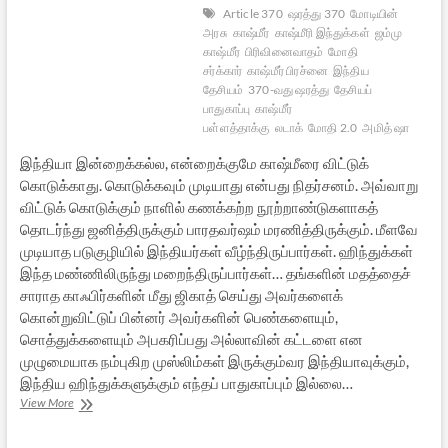
Article 370
ஷரத்து 370
மோடியின்
அரசு
காஷ்மீர்
காஷ்மீரி இந்துக்கள்
ஜம்மு
காஷ்மீர்
பிரிவினைவாதம்
மோதி
சர்க்கார்
காஷ்மீர் பிரச்னை
இந்திய
தேசியம்
370-வது ஷரத்து
தேசியப்
பாதுகாப்பு
காஷ்மீர்
பள்ளத்தாக்கு
லடாக்
மோதி 2.0
அமித் ஷா
இந்தியா இன்றைக்கல்ல, என்றைக்குமே காஷ்மீரை விட்டுக்
கொடுக்காது. கொடுக்கவும் முடியாது என்பது நிதர்சனம். அவ்வாறு
விட்டுக் கொடுக்கும் நாளில் கணக்கற்ற நூற்றாண்டுகளாகத்
தொடர்ந்து ஜனித்திருக்கும் பாரதவர்ஷம் மரணித்திருக்கும். மீளவே
முடியாத படுகுழியில் இந்தியர்கள் வீழ்ந்திருப்பார்கள். ஹிந்துக்கள்
இந்த மண்ணிலிருந்து மறைந்திருப்பார்கள்… தங்களின் மதத்தைச்
சாராத காஃபிர்களின் மீது ஜிகாத் செய்து அவர்களைக்
கொன்றுவிட்டுப் பின்னர் அவர்களின் பெண்களையும்,
சொத்துக்களையும் அபகரிப்பது அல்லாவின் கட்டளை என
முழுமையாக நம்புகிற முஸ்லிம்கள் இருக்கும்வர இந்தியாவுக்கும்,
இந்திய ஹிந்துக்களுக்கும் எந்தப் பாதுகாப்பும் இல்லை…
காஷ்மீர்,
View More
370வது
சட்டப்பிரிவு