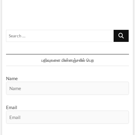
சவால்
விடும்
தமிழக
எம்.பி!
Search
…
பதிவுகளை மின்னஞ்சலில் பெற
Name
Email