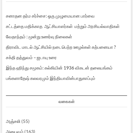
சனாதன தர்ம சர்ச்சை: ஒரு முழுமையான பார்வை
சட்டத்தை மதிக்காத ஆட்சியாளர்கள் மற்றும் அரசியல்வாதிகள்
வேதாந்தம் : மூன்று உணர்வு நிலைகள்
திராவிட மாடல் ஆட்சியில் நடைபெற்ற ஊழல்கள் கற்பனையா ?
சக்தி தத்துவம் – ஜடாயு உரை
இந்த ஹிந்து சமூகம்: கல்கியின் 1936 விகடன் தலையங்கம்
பங்களாதேஷ் கலவரமும் இந்தியாவின்பாதுகாப்பும்
வகைகள்
அஞ்சலி
(55)
அனுபவம்
(163)