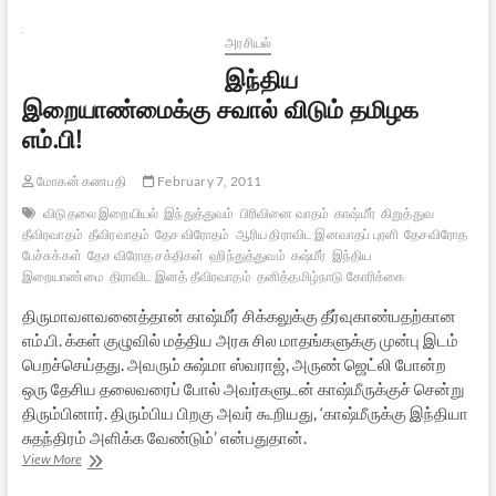
18
அரசியல்
இந்திய
இறையாண்மைக்கு சவால் விடும் தமிழக
எம்.பி!
மோகன் கணபதி
February 7, 2011
விடுதலை இறையியல்
இந்துத்துவம்
பிரிவினை வாதம்
காஷ்மீர்
கிறுத்துவ
தீவிரவாதம்
தீவிரவாதம்
தேச விரோதம்
ஆரிய திராவிட இனவாதப் புரளி
தேசவிரோத
பேச்சுக்கள்
தேச விரோத சக்திகள்
ஹிந்துத்துவம்
கஷ்மீர்
இந்திய
இறையாண்மை
திராவிட இனத் தீவிரவாதம்
தனித்தமிழ்நாடு கோரிக்கை
திருமாவளவனைத்தான் காஷ்மீர் சிக்கலுக்கு தீர்வுகாண்பதற்கான
எம்.பி. க்கள் குழுவில் மத்திய அரசு சில மாதங்களுக்கு முன்பு இடம்
பெறச்செய்தது. அவரும் சுஷ்மா ஸ்வராஜ், அருண் ஜெட்லி போன்ற
ஒரு தேசிய தலைவரைப் போல் அவர்களுடன் காஷ்மீருக்குச் சென்று
திரும்பினார். திரும்பிய பிறகு அவர் கூறியது, ‘காஷ்மீருக்கு இந்தியா
சுதந்திரம் அளிக்க வேண்டும்’ என்பதுதான்.
இந்திய
View More
இறையாண்மைக்கு