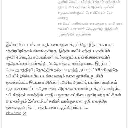
குண்டு வெடிப்பு
உத்திரப் பிரதேசம்
ஹர்கத் உல்
ஜிகாத்
சிமி
ஹர்கத் உல் அன்சார்
முஸ்லீம்
சமுதாய வாக்குகள்
தேச விரோதம்
தேச
விரோத
சக்திகள்
பாகிஸ்தான்
உளவுத்துறை
காசி
மதக்
கலவரம்
வாராணசி
வெடிகுண்டு
இந்தியன்
முஜாஹிதீன்
குற்றங்கள்
இஸ்லாமிய பயங்கரவாதிகளை உருவாக்கும் தொழிற்சாலையாக
உத்திரபிரதேசம் விளங்குகிறது. இந்தியாவில் எந்தப் பகுதியில்
குண்டு வெடிப்பு சம்பவங்கள் நடந்தாலும், புலன்விசாரனையில்
சந்தேகப்படும் நபர் உத்திரபிரதேசத்தை சார்ந்தவராக இருப்பார்
அல்லது உத்திரபிரதேசத்தில் தஞ்சம் புகுந்திருப்பார். 1985லிருந்தே
உ.பி.யில் இஸ்லாமிய பயங்கரவாதம் தலை தூக்கியது. சிமி
துவக்கப்பட்ட இடமான அலிகார், அதிக அளவில் பயங்கரவாதிகள்
உருவான மாவட்டம் ஆஸம்கார், அடிக்கடி கலவரம் நடக்கும் கான்பூர்…
உ.பி. தேர்தல் களத்தில் பாரதிய ஜனதா கட்சியை தவிர மற்ற கட்சிகள்
அனைத்தும் இஸ்லாமியர்களின் வாக்குகளை குறி வைத்தே
தங்களது பிரச்சார உத்திகளை வகுக்கிறார்கள்….
இந்தியாவில்
View More
இஸ்லாமிய
பயங்கரவாதம்
–