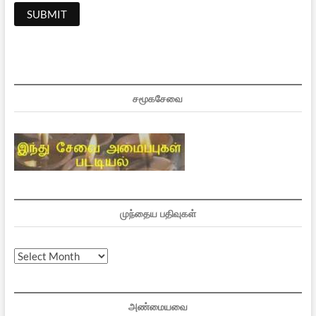
சமூகசேவை
முந்தைய பதிவுகள்
முந்தைய
பதிவுகள்
அண்மையவை