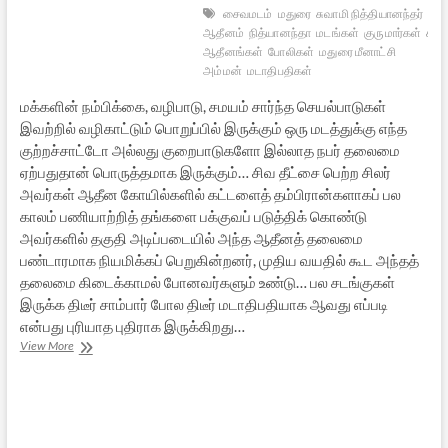
சைவமடம்
மதுரை
சுவாமி நித்தியானந்தர்
துற
ஆதீனம்
நித்யானந்தா
மடங்கள்
குருமார்கள்
சன்
ஆதீனங்கள்
போலிகள்
மதுரை மீனாட்சி
அம்மன்
மடாதிபதிகள்
மக்களின் நம்பிக்கை, வழிபாடு, சமயம் சார்ந்த செயல்பாடுகள்
இவற்றில் வழிகாட்டும் பொறுப்பில் இருக்கும் ஒரு மடத்துக்கு எந்த
குற்றச்சாட்டோ அல்லது குறைபாடுகளோ இல்லாத நபர் தலைமை
ஏற்பதுதான் பொருத்தமாக இருக்கும்… சிவ தீட்சை பெற்ற சிலர்
அவர்கள் ஆதீன கோயில்களில் கட்டளைத் தம்பிரான்களாகப் பல
காலம் பணியாற்றித் தங்களை பக்குவப் படுத்திக் கொண்டு
அவர்களில் தகுதி அடிப்படையில் அந்த ஆதீனத் தலைமை
பண்டாரமாக நியமிக்கப் பெறுகின்றனர், முதிய வயதில் கூட அந்தத்
தலைமை கிடைக்காமல் போனவர்களும் உண்டு… பல சடங்குகள்
இருக்க திடீர் சாம்பார் போல திடீர் மடாதிபதியாக ஆவது எப்படி
என்பது புரியாத புதிராக இருக்கிறது…
மதுரை
View More
ஆதீனத்துக்குப்
புதிய
தலைவர்
–
சில