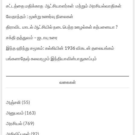
சட்டத்தை மதிக்காத ஆட்சியாளர்கள் மற்றும் அரசியல்வாதிகள்
வேதாந்தம் : மூன்று உணர்வு நிலைகள்
திராவிட மாடல் ஆட்சியில் நடைபெற்ற ஊழல்கள் கற்பனையா ?
சக்தி தத்துவம் – ஜடாயு உரை
இந்த ஹிந்து சமூகம்: கல்கியின் 1936 விகடன் தலையங்கம்
பங்களாதேஷ் கலவரமும் இந்தியாவின்பாதுகாப்பும்
வகைகள்
அஞ்சலி
(55)
அனுபவம்
(163)
அரசியல்
(769)
அறிவிப்புகள்
(92)