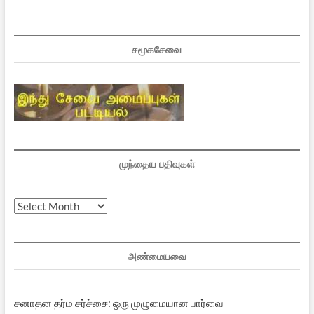
சமூகசேவை
முந்தைய பதிவுகள்
முந்தைய
பதிவுகள்
அண்மையவை
சனாதன தர்ம சர்ச்சை: ஒரு முழுமையான பார்வை