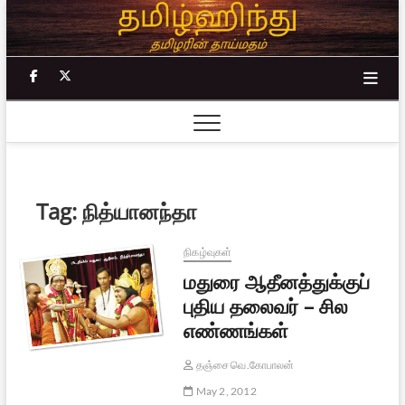
Skip
to
content
facebook
twitter
Tag:
நித்யானந்தா
நிகழ்வுகள்
மதுரை ஆதீனத்துக்குப்
புதிய தலைவர் – சில
எண்ணங்கள்
தஞ்சை வெ.கோபாலன்
May 2, 2012