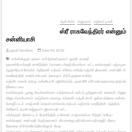
முன்வைத்து
அவர்ண
சிந்தனைகளும்
கேள்விகளும்
ஆன்மிகம்
அனுபவம்
வழிகாட்டிகள்
ஸ்ரீ ராகவேந்திரர் என்னும்
சன்னியாசி
ஹரன் பிரசன்னா
June 30, 2010
சமிஸ்கிருதப் புலமை
ஸூத்ரப்ரஸ்தானம்
ஞானி
ஸாக்ஷீ
ஹயாஸ்யோத்ரஹி
ஸுதீந்திரர்
ப்ரமாண பக்ததி வியாக்யா
பாட்ட ஸங்கரஹம்
பஞ்சமுக
ஆஞ்சநேயர் கோயில்
ஆதோனி
மத்வம்
ஸ்ரீராம சாரித்ர மஞ்சரி
நீலகண்ட சாஸ்திரி
ஸ்ரீ
ராகவேந்திரர்
சாதிச் சார்புகள்
த்வைதம்
ஸ்ரீ க்ருஷ்ண சாரித்ர
மஞ்சரி
மகான்
கடுகு
சன்னியாசி
ரஜினிகாந்த்
புவனகிரி
ஸ்ரீ மன்மஹாபாரத தாத்பர்ய
நிர்ணய பாவ
ஸாங்க்ரஹம்
பூஜை
வெங்கண்ணா
மந்த்ராலயம்
எஸ்.பி.முத்துராமன்
உரைகள்
அணுமத்
விஜய வ்யாக்யானம்
வாழ்க்கை வரலாறு
சுல்தான் மசூன் கான்
துங்கபத்திரை
கன்னட
மொழிப் படம்
மாஞ்சாலி
ப்ராதஸ் ஸாங்கல்ப கத்யம்
வழிபாடு
வாதீந்திரர்
ஆந்திரப்
பிரதேசம்
நடிகர் ராஜ்குமார்
ஜீவசமாதி
பாட்ட
சங்க்ரஹம்
திரைப்படம்
யோகீந்திரர்
மன்சாலி
மாஞ்சாலம்மா
சித்தர்
ப்ரமேய
ஸங்க்ரஹம்
சரஸ்வதி
பிருந்தாவனம்
வியாசராஜ யதி (வியாச யதி ராஜர்)
கிராம
தேவதை
ஸ்ரீ ராகவேந்திர விஜயம்
வேத
பிரஸ்தனம்
கும்பகோணம்
பிச்சாலய
ஸுரேந்திரர்
தர்க்க தாண்ட வ்யாக்யானம்
வீணை