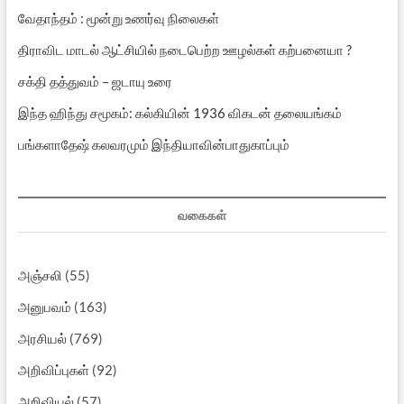
வேதாந்தம் : மூன்று உணர்வு நிலைகள்
திராவிட மாடல் ஆட்சியில் நடைபெற்ற ஊழல்கள் கற்பனையா ?
சக்தி தத்துவம் – ஜடாயு உரை
இந்த ஹிந்து சமூகம்: கல்கியின் 1936 விகடன் தலையங்கம்
பங்களாதேஷ் கலவரமும் இந்தியாவின்பாதுகாப்பும்
வகைகள்
அஞ்சலி
(55)
அனுபவம்
(163)
அரசியல்
(769)
அறிவிப்புகள்
(92)
அறிவியல்
(57)