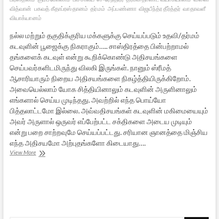
வித்வான்
பகவத் கீதாப்ரஸ்தானம்
தர்மம்
அப்பண்ணா
விஜயீந்த்ர தீர்த்தர்
வாதாவளீ
வியாக்யானம்
நல்ல மற்றும் தகுதிக்குரிய மக்களுக்கு செய்யப்படும் உதவி/தர்மம்
கடவுளின் பூஜைக்கு நிகராகும்….. சாஸ்திரத்தை பின்பற்றாமல்
தங்களைக் கடவுள் என்று கூறிக்கொண்டு அதிசயங்களை
செய்பவர்களிடமிருந்து விலகி இருங்கள். நானும் ஸ்ரீமத்
ஆசாரியாரும் நிறைய அதிசயங்களை நிகழ்த்தியிருக்கிறோம்.
அவையெல்லாம் யோக சித்தியினாலும் கடவுளின் அருளினாலும்
எங்களால் செய்ய முடிந்தது. அவற்றில் எந்த பொய்யோ
பித்தலாட்டமோ இல்லை. அவ்வதிசயங்கள் கடவுளின் மகிமையையும்
அவர் அருளால் ஒருவர் எப்பேற்பட்ட சக்திகளை அடைய முடியும்
என்று பறை சாற்றவுமே செய்யப்பட்டது. சரியான ஞானத்தை மிஞ்சிய
எந்த அதிசயமோ அற்புதங்களோ கிடையாது….
ஸ்ரீ
View More
ராகவேந்திரர்
என்னும்
சன்னியாசி