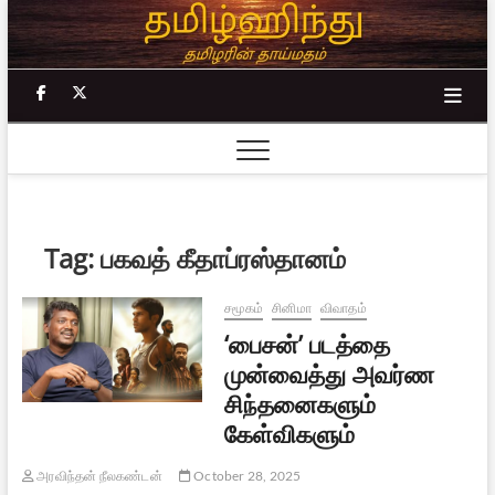
Skip
to
content
facebook
twitter
Tag:
பகவத் கீதாப்ரஸ்தானம்
சமூகம்
சினிமா
விவாதம்
‘பைசன்’ படத்தை
முன்வைத்து அவர்ண
சிந்தனைகளும்
கேள்விகளும்
அரவிந்தன் நீலகண்டன்
October 28, 2025