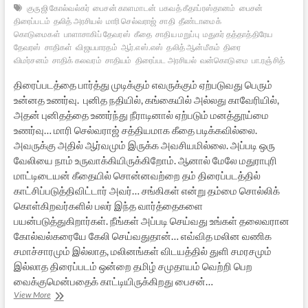
குருஜி கோல்வல்கர்
பைசன் காளமாடன்
பகவத் கீதாப்ரஸ்தானம்
பைசன்
திரைப்படம்
தலித் அரசியல்
மாரி செல்வராஜ்
சாதி
தீண்டாமைக்
கொடுமைகள்
பாளாசாகிப் தேவரஸ்
கீதை
சாதிய மறுப்பு
மதுகர் தத்தாத்திரேய
தேவரஸ்
சாதிகள்
விஜயபாரதம்
ஆர்.எஸ்.எஸ்
தலித் ஆன்மீகம்
திரை
விமர்சனம்
சாதிக் கலவரம்
சாதியம்
திரைப்பட அரசியல்
வன்கொடுமை
பா.ரஞ்சித்
திரைப்படத்தை பார்த்து முடிக்கும் எவருக்கும் ஏற்படுவது பெரும்
உன்னத உணர்வு. புனித நதியில், கங்கையில் அல்லது காவேரியில்,
அதன் புனிதத்தை உணர்ந்து நீராடினால் ஏற்படும் மனத்தூய்மை
உணர்வு… மாரி செல்வராஜ் சத்தியமாக கீதை படிக்கவில்லை.
அவருக்கு அதில் ஆர்வமும் இருக்க அவசியமில்லை. அப்படி ஒரு
வேலியை நாம் உருவாக்கியிருக்கிறோம். ஆனால் மேலே மதுராபுரி
மாட்டிடையன் கீதையில் சொன்னவற்றை தம் திரைப்படத்தில்
காட்சிப்படுத்திவிட்டார் அவர்… சங்கிகள் என்று தம்மை சொல்லிக்
கொள்கிறவர்களில் பலர் இந்த வார்த்தைகளை
பயன்படுத்துகிறார்கள். நீங்கள் அப்படி செய்வது உங்கள் தலைவரான
கோல்வல்கரையே கேலி செய்வதுதான்… எவ்வித மலின வணிக
சமாச்சாரமும் இல்லாத, மலினங்கள் விடயத்தில் துளி சமரசமும்
இல்லாத திரைப்படம் ஒன்றை தமிழ் சமுதாயம் வெற்றி பெற
வைக்குமென்பதைக் காட்டியிருக்கிறது பைசன்…
‘பைசன்’
View More
படத்தை