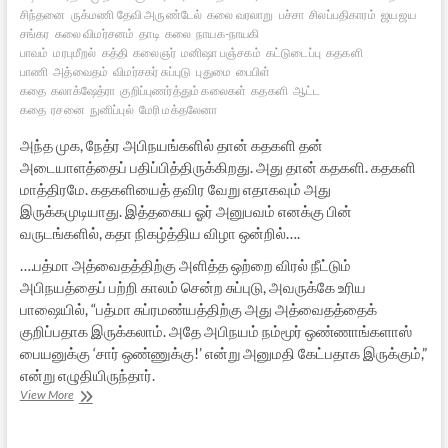
சிந்தனை
ருக்மணி தேவி அருண்டேல்
கலை வரலாறு
பச்சா
சிலப்பதிகாரம்
ஜய ஜய
சங்கர
கலை விமர்சனம்
தாடி
கலை
நாயக-நாயகி
பாவம்
மரபுமீறல்
கத்தி
கலைஞர்
மனிஷா பஞ்சகம்
கட்டுடைப்பு
கதகளி
பாணி
அத்வைதம்
விமர்சகர் சுப்புடு
புதுமை
பைபிள்
கதை
கலாக்ஷேத்ரா
குறிப்புணர்த்தும் கலைகள்
கதகளி
ஆட்ட
கதை
ரசனை
நுனிப்புல்
மேரி மக்தலேனா
அந்த முக, நேத்ர அபிநயங்களில் தான் கதகளி தன்
அடையாளத்தைப் பதிப்பித்திருக்கிறது. அது தான் கதகளி. கதகளி
மாத்திரமே. கதகளியைத் தவிர வேறு எதாகவும் அது
இருக்கமுடியாது. இத்தகைய ஓர் அனுபவம் எனக்கு பின்
வருடங்களில், கதா நிகழ்த்திய விழா ஒன்றில்….
….பத்மா அத்வைதத்திற்கு அளித்த ஒற்றை விரல் நீட்டும்
அபிநயத்தைப் பற்றி காலம் சென்ற சுப்புடு, அவருக்கே உரிய
பாஷையில், “பத்மா சுப்ரமண்யத்திற்கு அது அத்வைதத்தைக்
குறிப்பதாக இருக்கலாம். அதே அபிநயம் நம்மூர் ஒண்ணாங்களாஸ்
பையனுக்கு ‘சார் ஒண்ணுக்கு!’ என்று அனுமதி கேட்பதாக இருக்கும்,”
என்று எழுதியிருந்தார்.
சமபாதத்தில்
View More
உறைந்து
விட்ட
இந்திய