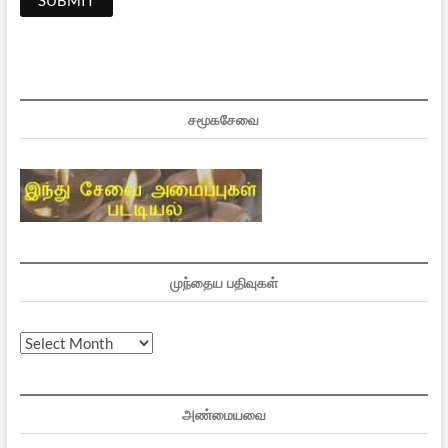
சமூகசேவை
முந்தைய பதிவுகள்
முந்தைய
பதிவுகள்
அண்மையவை