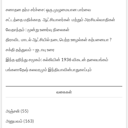
சனாதன தர்ம சர்ச்சை: ஒரு முழுமையான பார்வை
சட்டத்தை மதிக்காத ஆட்சியாளர்கள் மற்றும் அரசியல்வாதிகள்
வேதாந்தம் : மூன்று உணர்வு நிலைகள்
திராவிட மாடல் ஆட்சியில் நடைபெற்ற ஊழல்கள் கற்பனையா ?
சக்தி தத்துவம் – ஜடாயு உரை
இந்த ஹிந்து சமூகம்: கல்கியின் 1936 விகடன் தலையங்கம்
பங்களாதேஷ் கலவரமும் இந்தியாவின்பாதுகாப்பும்
வகைகள்
அஞ்சலி
(55)
அனுபவம்
(163)