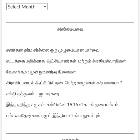
முந்தைய
பதிவுகள்
அண்மையவை
சனாதன தர்ம சர்ச்சை: ஒரு முழுமையான பார்வை
சட்டத்தை மதிக்காத ஆட்சியாளர்கள் மற்றும் அரசியல்வாதிகள்
வேதாந்தம் : மூன்று உணர்வு நிலைகள்
திராவிட மாடல் ஆட்சியில் நடைபெற்ற ஊழல்கள் கற்பனையா ?
சக்தி தத்துவம் – ஜடாயு உரை
இந்த ஹிந்து சமூகம்: கல்கியின் 1936 விகடன் தலையங்கம்
பங்களாதேஷ் கலவரமும் இந்தியாவின்பாதுகாப்பும்
வகைகள்