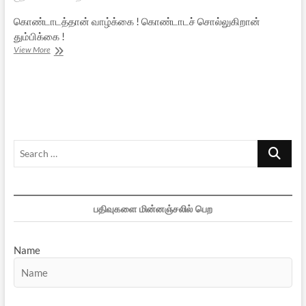
கொண்டாடத்தான் வாழ்க்கை ! கொண்டாடச் சொல்லுகிறான்
தும்பிக்கை !
கணபதி
View More
பப்பா
மோரியா
!
அடுத்த
வருசமும்
வாரீயா
?
Search
…
பதிவுகளை மின்னஞ்சலில் பெற
Name