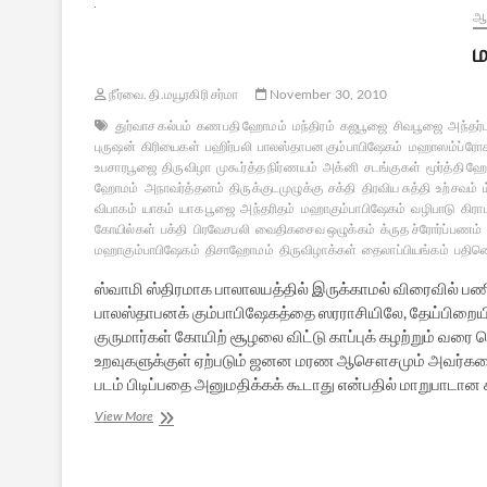
ஆன
ம
நீர்வை. தி.மயூரகிரி சர்மா
November 30, 2010
துர்வாச கல்பம்
கணபதி ஹோமம்
மந்திரம்
கஜபூஜை
சிவபூஜை
அந்தர்
புருஷன்
கிரியைகள்
பஹிர்பலி
பாலஸ்தாபன கும்பாபிஷேகம்
மஹாஸம்ப்ரோ
உபசாரபூஜை
திருவிழா
முகூர்த்த நிர்ணயம்
அக்னி
சடங்குகள்
மூர்த்தி ஹ
ஹோமம்
அநாவர்த்தனம்
திருக்குடமுழுக்கு
சக்தி
திரவிய சுத்தி
உற்சவம்
விபாகம்
யாகம்
யாக பூஜை
அந்தரிதம்
மஹாகும்பாபிஷேகம்
வழிபாடு
கிரா
கோயில்கள்
பக்தி
பிரவேசபலி
வைதிகசைவ ஒழுக்கம்
க்ருத ச்ரோர்ப்பணம்
மஹாகும்பாபிஷேகம்
திசாஹோமம்
திருவிழாக்கள்
தைலாப்பியங்கம்
பதினெ
ஸ்வாமி ஸ்திரமாக பாலாலயத்தில் இருக்காமல் விரைவில் ப
பாலஸ்தாபனக் கும்பாபிஷேகத்தை ஸரராசியிலே, தேய்பிறைய
குருமார்கள் கோயிற் சூழலை விட்டு காப்புக் கழற்றும் வ
உறவுகளுக்குள் ஏற்படும் ஜனன மரண ஆசௌசமும் அவர்கள
படம் பிடிப்பதை அனுமதிக்கக் கூடாது என்பதில் மாறுபாடான 
மகத்துவம்
View More
மிக்க
மஹாகும்பாபிஷேகம்