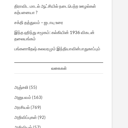
திராவிட மாடல் ஆட்சியில் நடைபெற்ற ஊழல்கள்
கற்பனையா ?
சக்தி தத்துவம் – ஜடாயு உரை
இந்த ஹிந்து சமூகம்: கல்கியின் 1936 விகடன்
தலையங்கம்
பங்களாதேஷ் கலவரமும் இந்தியாவின்பாதுகாப்பும்
வகைகள்
அஞ்சலி
(55)
அனுபவம்
(163)
அரசியல்
(769)
அறிவிப்புகள்
(92)
அறிவியல்
(57)