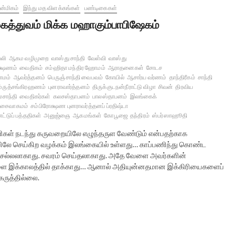
்மிகம்
இந்து மத விளக்கங்கள்
பண்டிகைகள்
கத்துவம் மிக்க மஹாகும்பாபிஷேகம்
பலி
ஆகம வழிமுறை
வாஸ்து சாந்தி
வேள்வி
வாஸ்து
க்ஷணம்
வைதிகம்
சம்ஹிதா மந்திர ஹோமம்
ஆராதனைகள்
சோடச
ோமம்
ஆவர்த்தனம்
பெருஞ்சாந்தி வைபவம்
கோயில்
ஆசார்ய வர்ணம்
தாந்திரீகம்
சாந்தி
ம்ருத்சங்கிரஹணம்
புனராவார்த்தனம்
திருக்குடநன்நீராட்டு விழா
சிவன்
திரவிய
மசாந்தி
வைதிகர்கள்
கலசஸ்தாபனம்
பாலஸ்தாபனம்
இலங்கைக்
சைவாகமம்
சம்பிரோக்ஷண புனராவர்த்தனப் ப்ரதிஷ்டா
ட்டுப் பத்ததிகள்
அனுஜ்ஞை
ஆகமங்கள்
கோபூஜை
தந்திரம்
ஸ்பர்ஸாஹூதி
ணிகள் நடந்து கருவறையிலே எழுந்தருள வேண்டும் என்பதற்காக
ிலே செய்கிற வழக்கம் இலங்கையில் உள்ளது… காப்பணிந்து கொண்ட
ரை செல்லலாகாது. சவரம் செய்தலாகாது. அதே வேளை அவர்களின்
ை இக்காலத்தில் தாக்காது… ஆனால் அதியுன்னதமான இக்கிரியைகளைப்
கருத்தில்லை.