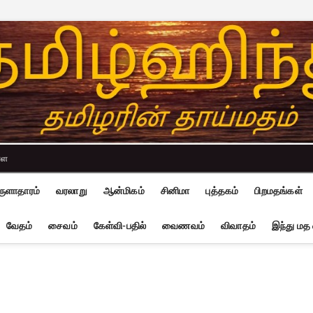
்ள
ுளாதாரம்
வரலாறு
ஆன்மிகம்
சினிமா
புத்தகம்
பிறமதங்கள்
வேதம்
சைவம்
கேள்வி-பதில்
வைணவம்
விவாதம்
இந்து மத