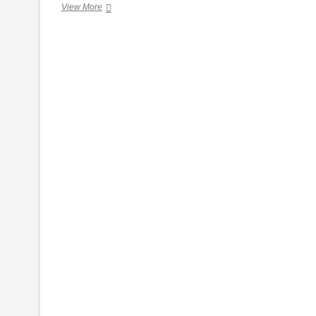
க.நா.சு.வும்
View More
நானும்
–
2