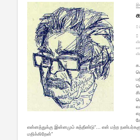
இல
க
வ
வி
வா
வி
க.
ச
ப
ச
ச
ப
வ
எ
க
என்னத்துக்கு இன்னமும் சுத்தீண்டு”… என் மற்ற நண்பர்க
மதிக்கிறேன்”