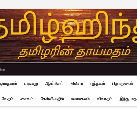
ள்ள
ுளாதாரம்
வரலாறு
ஆன்மிகம்
சினிமா
புத்தகம்
பிறமதங்கள்
வேதம்
சைவம்
கேள்வி-பதில்
வைணவம்
விவாதம்
இந்து மத