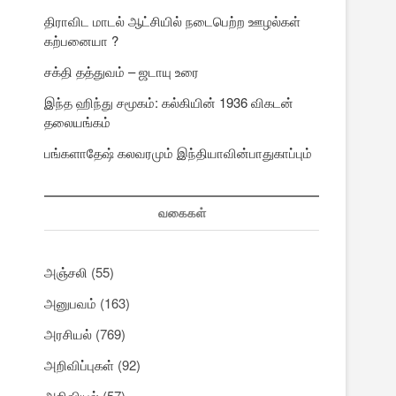
திராவிட மாடல் ஆட்சியில் நடைபெற்ற ஊழல்கள்
கற்பனையா ?
சக்தி தத்துவம் – ஜடாயு உரை
இந்த ஹிந்து சமூகம்: கல்கியின் 1936 விகடன்
தலையங்கம்
பங்களாதேஷ் கலவரமும் இந்தியாவின்பாதுகாப்பும்
வகைகள்
அஞ்சலி
(55)
அனுபவம்
(163)
அரசியல்
(769)
அறிவிப்புகள்
(92)
அறிவியல்
(57)