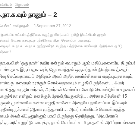
க்கியம்
அனுபவம்
.நா.சு.வும் நானும் – 2
ெங்கட் சாமிநாதன்
September 27, 2012
இலக்கிய வட்டம் பத்திரிகை
எழுத்து விமர்சனம்
தமிழ் இலக்கியம்
முதல்
மர்சகர்
வெ.சா
கசடதபற பத்திரிகை
சி.சு. செல்லப்பா
பாலையும்
ழையும்
க.நா.சு.
க.நா.சு.நூற்றாண்டு
எழுத்து பத்திரிகை
சரஸ்வதி பத்திரிகை
தமிழ்
மர்சனம்
நா.சு.வின் ‘ஒரு நாள்’ தவிர என்றும் எவரதும் பழம் மதிப்புகளையே திரும்பச
ொல்வதாக இருப்பதாகவும், ஜெயகாந்தன் ஒருவர்தான் நிகழ்காலத்தைப்
திவு செய்வதாகவும் அதிலும் அவர் அதீத உணர்ச்சிகளை எழுப்புவதாகவும்,
ொல்வது எதையும் உரத்துச் சொல்வதாகவும் எழுதியிருந்தேன்… அவர்
ிலாகித்து எழுதியவர்கள், அவர்கள் செல்லப்பாவோடு கொண்டுள்ள உறவைப
ொருத்தோ என்றும் எனக்குத் தோன்றியதுண்டு… அசோகமித்திரன் 15
ருஷம் முன்னாலே என்ன எழுதினானோ அதையே தானேய்யா இப்பவும்
ழுதீண்டிருக்கான்;ஆனா முத்துசாமி… அவர் என்னிடம் கொண்டிருந்த
ோபம் அவர் வீட்டினுள்ளும் பரவியிருந்தது தெரிந்தது, “அவனோடு
ளுக்கு எரிச்சலூட்டுமளவுக்கு நான் வெங்கட் சாமிநாதனின் அபிப்ராயங்கள