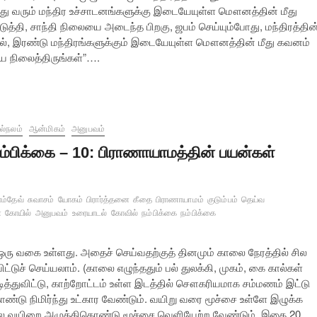
ுத்து வரும் மந்திர உச்சாடனங்களுக்கு இடையேயுள்ள மௌனத்தின் மீது
்தி, சாந்தி நிலையை அடைந்த பிறகு, ஜபம் செய்யும்போது, மந்திரத்தின
், இரண்டு மந்திரங்களுக்கும் இடையேயுள்ள மௌனத்தின் மீது கவனம்
ே நிலைத்திருங்கள்”….
ல்நலம்
ஆன்மிகம்
அனுபவம்
ம்பிக்கை – 10: பிராணாயாமத்தின் பயன்கள்
ாம்தேவ்
சுவாசம்
யோகம்
பிரார்த்தனை
கீதை
பிராணாயாமம்
குடும்பம்
தெய்வ
்
கோயில்
அனுபவம்
உரையாடல்
கோவில்
நம்பிக்கை
நம்பிக்கை
ஒரு வகை உள்ளது. அதைச் செய்வதற்குத் தினமும் காலை நேரத்தில் சில
ிட்டுச் செய்யலாம். (காலை எழுந்ததும் பல் துலக்கி, முகம், கை கால்கள்
டித்துவிட்டு, காற்றோட்டம் உள்ள இடத்தில் சௌகரியமாக சம்மணம் இட்டு
்டு நிமிர்ந்து உட்கார வேண்டும். வயிறு வரை மூச்சை உள்ளே இழுக்க
ப் போல வயிறை அழுத்திகொண்டு மூச்சை வெளியேற்ற வேண்டும். இதை 20