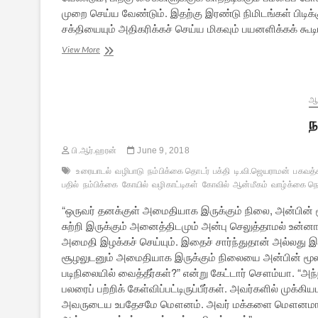
முறை செய்ய வேண்டும். இதற்கு இரண்டு நிமிடங்கள் பிடி
சக்தியையும் அதிகரிக்கச் செய்ய மிகவும் பயனளிக்கக் கூட
நம்பிக்கை
View More
–
10:
பிராணாயாமத்தின்
பயன்கள்
ஆன
ந
பி.ஆர்.ஹரன்
June 9, 2018
உரையாடல்
வழிபாடு
நம்பிக்கை தொடர்
பக்தி
டி.வி.ஜெயராமன்
பகவத்
பதில்
நம்பிக்கை
கோயில்
வழிகாட்டிகள்
கோவில்
ஆன்மீகம்
வாழ்க்கை நெ
“ஒருவர் தனக்குள் அமைதியாக இருக்கும் நிலை, அன்பின் மூ
சுற்றி இருக்கும் அனைத்திடமும் அன்பு செலுத்தாமல் உன்ன
அமைதி இழக்கச் செய்யும். இதைச் சார்ந்துதான் அல்லது இதைச
சூழலுடனும் அமைதியாக இருக்கும் நிலையை அன்பின் மூலம
படிநிலையில் வைத்தீர்கள்?” என்று கேட்டார் சௌம்யா. “
பலரைப் பற்றிக் கேள்விப்பட்டிருப்பீர்கள். அவர்களில
அவருடைய உபதேசமே மௌனம். அவர் மக்களை மௌனமாக இரு