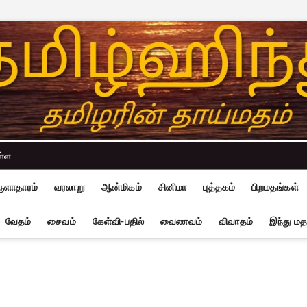
ள்ள
ுளாதாரம்
வரலாறு
ஆன்மிகம்
சினிமா
புத்தகம்
பிறமதங்கள்
வேதம்
சைவம்
கேள்வி-பதில்
வைணவம்
விவாதம்
இந்து மத