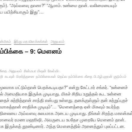
க்கும்). “அவ்வளவு தானா?” “ஆமாம். உண்மை தான். வலிமையையும்
ிய பயிற்சியாகும் இது”…
்மிகம்
இந்து மத விளக்கங்கள்
அனுபவம்
ம்பிக்கை – 9: மௌனம்
கீதை
அனுபவம்
சின்மயா மிஷன்
கேள்வி-
றி
கடவுள்
பிரார்த்தனை
நம்பிக்கைகள்
தெய்வ நம்பிக்கை
கீதை
பி.ஆர்.ஹரன்
குடும்பம்
லமாக மட்டும்தான் பெறக்கூடியதா?” என்று கேட்டார் சங்கர். “உன்னைச்
ால் அமைதியாக இருக்க முடியாது. மிகச் சிறிய உறுத்தல் கூட உன்னை
் சுற்றித்தான் சாந்தி என்பது உள்ளது. தனக்குள்ளும் தன் சுற்றுப்புறச்
ாகத்தான் சாதிக்க முடியும்”… “மௌனத்தை ஏன் மிகவும் உயர்ந்த
அந்நிலையை அவ்வளவு சுலபமாக அடைய முடியாது. நீங்கள் சிறந்த மகான்கள
் முக்கியமானவர் ரமண மஹரிஷி. அவருடைய உபதேச முறையே மௌனம் தான்.
க்கத் தூண்டினார். அந்த மௌனத்தில் அனைத்தும் புலப்பட்டன.