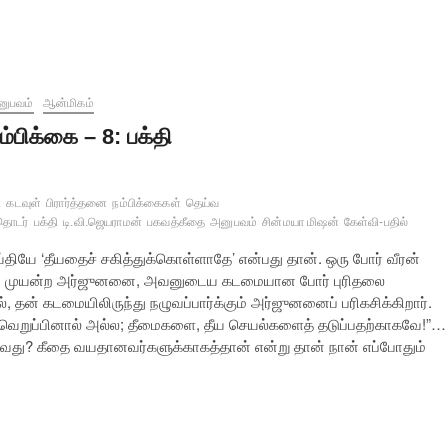
னுபவம்
ஆன்மிகம்
ம்பிக்கை – 8: பக்தி
ி
கடவுள்
பிரார்த்தனை
நம்பிக்கைகள்
தெய்வ
தொடர்
பக்தி
டி.வி.ஜெயராமன்
பகவத்கீதை
அனுபவம்
சின்மயா மிஷன்
கேள்வி-பதில்
்தியே ‘தீயதைச் சகித்துக்கொள்ளாதே’ என்பது தான். ஒரு போர் வீரன்
ு ஓட முயன்ற அர்ஜுனனை, அவனுடைய கடமையான போர் புரிதலை
, தன் கடமையிலிருந்து நழுவப்பார்க்கும் அர்ஜுனனைப் பரிகசிக்கிறார்.
 வெறுப்பினால் அல்ல; தீமைகளை, தீய செயல்களைத் தடுப்பதற்காகவே!”…
ொள்வது? கீதை வயதானவர்களுக்காகத்தான் என்று தான் நான் எப்போதும்