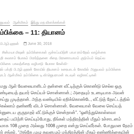
னுபவம்
ஆன்மிகம்
இந்து மத விளக்கங்கள்
ம்பிக்கை – 11: தியானம்
பி.ஆர்.ஹரன்
June 30, 2018
சின்மயா மிஷன்
நம்பிக்கைகள்
மூச்சுப்பயிற்சி
பாபா ராம்தேவ்
வாழ்க்கை
றி
சுவாசம்
யோகம்
பிரார்த்தனை
கீதை
பிராணாயாமம்
குடும்பம்
தெய்வ
்பிக்கை
பகவத்கீதை
வழிபாடு
யோகா
கேள்வி-
ில்
பக்தி
பி.ஆர்.ஹரன்
கோயில்
தியானம்
உரையாடல்
கோவில்
அனுபவம்
நம்பிக்கை
ொடர்
ஆன்மீகம்
நம்பிக்கை
டி.வி.ஜெயராமன்
கடவுள்
வழிகாட்டிகள்
நமது ஆள் வேலையாளிடம் தன்னை வீட்டிற்குக் கொண்டு செல்ல ஒரு
ண்டியைத் தயார் செய்யச் சொன்னான்.; அதையும் உடனடியாக அவன்
ய்து முடித்தான். அந்த வண்டியில் ஏறிக்கொண்டே, வீட்டுத் தோட்டத்தில்
ளுக்கெல்லாம் தண்ணீர் விடச் சொன்னான். வேலையாள் வேலை செய்யத்
னுடைய குருநாதர் வீட்டுக்குச் சென்றான்”. “ஒளிந்துகொள்ளவா
் பயிற்சி செய்யும்போது, நீங்கள் மந்திரத்தின் மீதும் உச்சாடனம்
்கமாக 108 முறை அல்லது 1008 முறை என்று செய்வீர்கள். போதுமன நேரம்
் சங்கர். “அங்கே முழு கவனமும் மந்திரத்தின் மீதும் எண்ணிக்கையின்