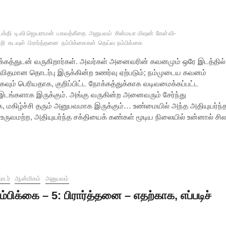
பக்தி
டி.வி.ஜெயராமன்
பகவத்கீதை
அனுபவம்
சின்மயா மிஷன்
கேள்வி-
றி
கடவுள்
பிரார்த்தனை
நம்பிக்கைகள்
தெய்வ நம்பிக்கை
 நோக்கத்துடன் வருகிறார்கள். அவர்கள் அனைவரின் கவனமும் ஒரே இடத்தில்
ருவிதமான தொடர்பு இருக்கின்ற உணர்வு ஏற்படும்; நம்முடைய கவனம்
வும் பெரியதாக, குறிப்பிட்ட நோக்கத்துக்காக வடிவமைக்கப்பட்ட
டங்களாக இருக்கும். அங்கு வருகின்ற அனைவரும் சேர்ந்து
க, மகிழ்ச்சி தரும் அனுபவமாக இருக்கும்… உண்மையில் அந்த அதியுயர்ந்
உருவமற்ற, அதியுயர்ந்த சக்தியைக் கண்கள் மூடிய நிலையில் உன்னால் சி
ொடர்
ஆன்மிகம்
அனுபவம்
ம்பிக்கை – 5: பிரார்த்தனை – எதற்காக, எப்படிச்