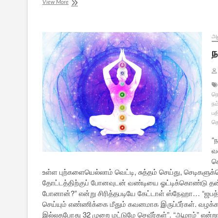
நம்பிக்கை
View More
–
12:
உண்மையில்
நான்
அ
யார்?
ந
[நிறைவு]
நெ
நம
பத
த
“
வ
செ
உள்ள புற்களையெல்லாம் வெட்டி, சுத்தம் செய்து, செடிக
தோட்டத்திற்குப் போனவுடன் வண்டியை ஓட்டிக்கொண்டு தன்
போனான்?” என்று சிரித்தபடியே கேட்டாள் ஸ்நேஹா… “ஜபத்தைப
செய்யும் எண்ணிக்கை மீதும் கவனமாக இருப்பீர்கள். வழக
இல்லதபோது 32 முறை மட்டுமே செவீர்கள்”. “ஆமாம்” என்றார