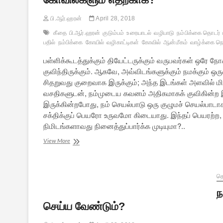
பி.ஆர்.ஹரன்
April 28, 2018
கீதை
பி.ஆர்.ஹரன்
குடும்பம்
உரையாடல்
வழிபாடு
நம்பிக்கை தொடர்
பதில்
நம்பிக்கை
கோயில்
வழிகாட்டிகள்
கோவில்
ஆன்மீகம்
வாழ்க்கை நெ
பள்ளிக்கூடத்துக்கும் தியேட்டருக்கும் வருபவர்கள் ஒரே
குவிந்திருக்கும். ஆகவே, அவ்விடங்களுக்கும் நமக்கும் ஒ
சிதறுவது குறைவாக இருக்கும்; அந்த இடங்கள் அளவில் மிக
வசதிகளுடன், நம்முடைய கவனம் அதிகமாகக் குவிகின்ற இ
இருக்கின்றபோது, நம் செயல்பாடு ஒரு குழுமச் செயல்பாடா
சக்திக்குப் பெயரோ உருவமோ கிடையாது. இந்தப் பெயரற்ற, 
நிமிடங்களாவது நினைத்துப்பார்க்க முடியுமா?..
நம்பிக்கை
View More
–
6:
இத்தனைக்
கடவுள்களும்
த
கோவில்களும்
ந
எதற்காக?
செய்ய வேண்டும்?