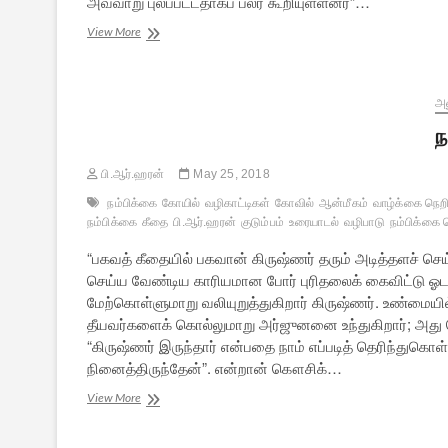
அவ்வாறு புலப்பட்டதாகப் பலர் கூறியுள்ளனர்”…
நம்பிக்கை
View More
–
9:
மௌனம்
அ
ந
பி.ஆர்.ஹரன்
May 25, 2018
நம்பிக்கை
கோயில்
வழிகாட்டிகள்
கோவில்
ஆன்மீகம்
வாழ்க்கை நெற
நம்பிக்கை
கீதை
பி.ஆர்.ஹரன்
குடும்பம்
உரையாடல்
வழிபாடு
நம்பிக்கை 
“பகவத் கீதையில் பகவான் கிருஷ்ணர் தரும் அடித்தளச் செய
செய்ய வேண்டிய காரியமான போர் புரிதலைக் கைவிட்ட
மேற்கொள்ளுமாறு வலியுறுத்துகிறார் கிருஷ்ணர். உண்மையில்
தீயவர்களைக் கொல்லுமாறு அர்ஜுனனை உந்துகிறார்; அது
“கிருஷ்ணர் இருந்தார் என்பதை நாம் எப்படித் தெரிந்துக
நினைத்திருந்தேன்”. என்றான் கௌசிக்…
நம்பிக்கை
View More
–
8: