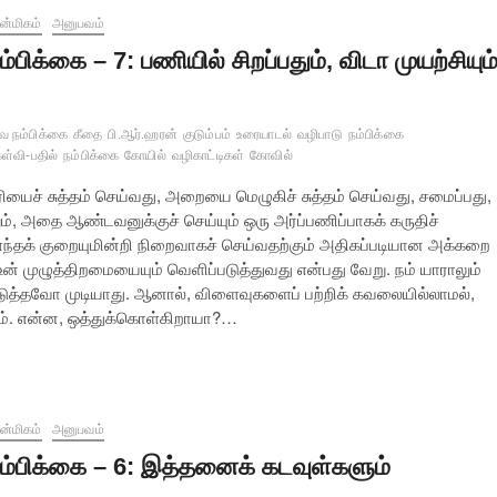
்மிகம்
அனுபவம்
ம்பிக்கை – 7: பணியில் சிறப்பதும், விடா முயற்சியும
வ நம்பிக்கை
கீதை
பி.ஆர்.ஹரன்
குடும்பம்
உரையாடல்
வழிபாடு
நம்பிக்கை
ள்வி-பதில்
நம்பிக்கை
கோயில்
வழிகாட்டிகள்
கோவில்
ியைச் சுத்தம் செய்வது, அறையை மெழுகிச் சுத்தம் செய்வது, சமைப்பது,
், அதை ஆண்டவனுக்குச் செய்யும் ஒரு அர்ப்பணிப்பாகக் கருதிச்
 எந்தக் குறையுமின்றி நிறைவாகச் செய்வதற்கும் அதிகப்படியான அக்கறை
ன் முழுத்திறமையையும் வெளிப்படுத்துவது என்பது வேறு. நம் யாராலும்
படுத்தவோ முடியாது. ஆனால், விளைவுகளைப் பற்றிக் கவலையில்லாமல்,
ியும். என்ன, ஒத்துக்கொள்கிறாயா?…
்மிகம்
அனுபவம்
ம்பிக்கை – 6: இத்தனைக் கடவுள்களும்