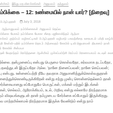
்மிகம்
இந்து மத விளக்கங்கள்
அனுபவம்
தத்துவம்
ம்பிக்கை – 12: உண்மையில் நான் யார்? [நிறைவு]
பி.ஆர்.ஹரன்
July 3, 2018
ஆத்மானுபவம்
நம்பிக்கைகள்
அனுபவம்
தெய்வ
்பிக்கை
யோகம்
நம்பிக்கை
யோகா
கீதை
பஜகோவிந்தம்
ஆத்மா
ளக்கம்
குடும்பம்
வழிகாட்டிகள்
பி.ஆர்.ஹரன்
வழிபாடு
பகவத்கீதை
உரையாடல்
பக்தி
வாழ்க
றி
கேள்வி-பதில்
நம்பிக்கை தொடர்
அத்வைதம்
கோயில்
டி.வி.ஜெயராமன்
தியானம்
நான்
ர்
கோவில்
சின்மயா
ஷன்
வேதாந்தம்
பிரார்த்தனை
ஆன்மீகம்
மூச்சுப்பயிற்சி
பிரம்மம்
பிராணாயாமம்
கடவுள்
சுவ
இல்லை. தன்முனைப்பு என்பது பெருமை கொள்வதோ, கர்வமாக நடப்பதோ,
ுயநலத்துடன் இருப்பதோ அல்ல. ‘நானே நினைப்பவன்; நானே செய்பவன்;
 என்பது. உன்னைப்பற்றி நீயே தவறாக அனுமானித்துக்கொள்வதுதான்
னைத்துக்கொண்டிருக்கிறேன் என்று சற்று முன்பு சொன்னதெல்லாம் தான்
ேர்க்கையானது எப்போதுமே பொருட்கள், மக்கள் மற்றும் இடங்கள்
ள், செல்வம், ஆரோக்கியம், உடல், அறிவு என்று எல்லாமே நிரந்தரமாக
ாகும் விஷயங்களுடன் தான் நம்முடைய சேர்க்கை எப்போதும் இருக்கிறது.
 மாற்றமில்லாமல் நிரந்தரமாக இருக்க வேண்டும் என்று நாம்