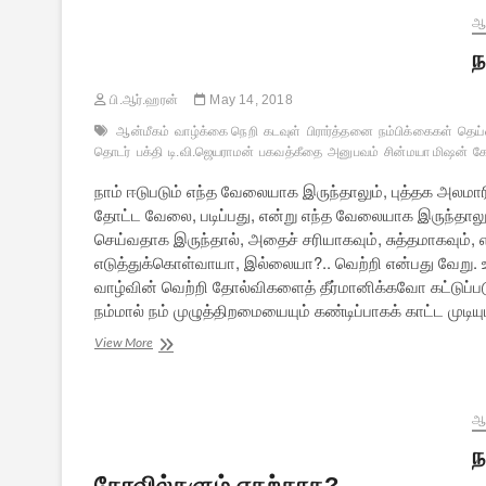
பக்தி
ஆன
ந
பி.ஆர்.ஹரன்
May 14, 2018
ஆன்மீகம்
வாழ்க்கை நெறி
கடவுள்
பிரார்த்தனை
நம்பிக்கைகள்
தெய்
தொடர்
பக்தி
டி.வி.ஜெயராமன்
பகவத்கீதை
அனுபவம்
சின்மயா மிஷன்
கே
நாம் ஈடுபடும் எந்த வேலையாக இருந்தாலும், புத்தக அலமார
தோட்ட வேலை, படிப்பது, என்று எந்த வேலையாக இருந்தாலும
செய்வதாக இருந்தால், அதைச் சரியாகவும், சுத்தமாகவும்,
எடுத்துக்கொள்வாயா, இல்லையா?.. வெற்றி என்பது வேறு. உ
வாழ்வின் வெற்றி தோல்விகளைத் தீர்மானிக்கவோ கட்டுப்
நம்மால் நம் முழுத்திறமையையும் கண்டிப்பாகக் காட்ட முட
நம்பிக்கை
View More
–
7:
பணியில்
சிறப்பதும்,
ஆன
விடா
ந
முயற்சியும்
கோவில்களும் எதற்காக?