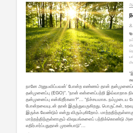
ஆன
ந
நம
வி
நெ
யா
மி
“
ச
நானே அனுபவிப்பவன்’ போன்ற எண்ணம் தான் தன்முனைப்பு
தன்முனைப்பு (EGO)”. “நான் என்னைப்பற்றி இவ்வாறாக நி
தன்முனைப்பு என்கிறீர்களா?”… “நிச்சயமாக. நம்முடைய ச
போன்றவையுடன் தான் இருந்துவருகிறது. பொருட்கள், உறவுக
இருக்க வேண்டும் என்று விரும்புகிறோம். மாற்றதிற்குள்ள
மாற்றத்திற்குள்ளாகும் விஷயங்களைப் பற்றிக்கொண்டு அவை
எதிர்பார்ப்பதுதான் முரண்பாடு”…