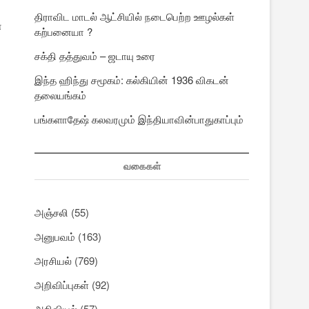
திராவிட மாடல் ஆட்சியில் நடைபெற்ற ஊழல்கள்
்
கற்பனையா ?
சக்தி தத்துவம் – ஜடாயு உரை
இந்த ஹிந்து சமூகம்: கல்கியின் 1936 விகடன்
தலையங்கம்
பங்களாதேஷ் கலவரமும் இந்தியாவின்பாதுகாப்பும்
வகைகள்
அஞ்சலி
(55)
அனுபவம்
(163)
அரசியல்
(769)
அறிவிப்புகள்
(92)
அறிவியல்
(57)