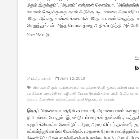
மீதும் இருக்கும்”. “ஆமாம்” என்றாள் சௌம்யா. “அடுத்தட
கவனம் செலுத்துவது தான் அடுத்த படி. மனதை அமைதிப்படுத
மீதோ அல்லது எண்ணிக்கையின் மீதோ கவனம் செலுத்தாமல
செலுத்துங்கள். அந்த மௌனத்தை அதிகப்படுத்தி அங்கேய
நம்பிக்கை
View More
–
11:
தியானம்
உட
ந
பி.ஆர்.ஹரன்
June 12, 2018
சின்மயா மிஷன்
நம்பிக்கைகள்
வாழ்க்கை நெறி
மூச்சுப்பயிற்சி
பாபா ர
நம்பிக்கை
பகவத்கீதை
வழிபாடு
யோகா
கேள்வி-பதில்
பக்தி
பி.ஆர்.ஹரன
தொடர்
ஆன்மீகம்
வழிகாட்டிகள்
டி.வி.ஜெயராமன்
கடவுள்
இந்தப் பிராணாயாமத்தில் கபாலபாதி பிராணாயாமம் என்று 
நிமிடங்கள் போதும். இரண்டு டம்ப்ளர்கள் தண்ணீர் குடித்துவ
கழுவிக்கொள்ள வேண்டும். பிறகு அரை லிட்டர் தண்ணீர் கு
உட்கார்ந்துகொள்ள வேண்டும். முதுகை நேராக வைத்துக்கொண
வேண்டும்; பிறகு சைக்கிளுக்குக் காற்றடிக்கும் பம்பை