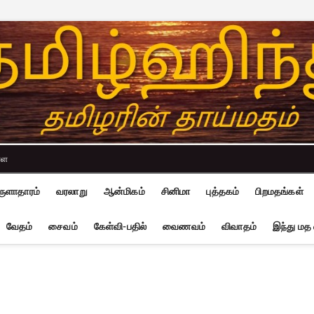
்ள
ுளாதாரம்
வரலாறு
ஆன்மிகம்
சினிமா
புத்தகம்
பிறமதங்கள்
வேதம்
சைவம்
கேள்வி-பதில்
வைணவம்
விவாதம்
இந்து மத