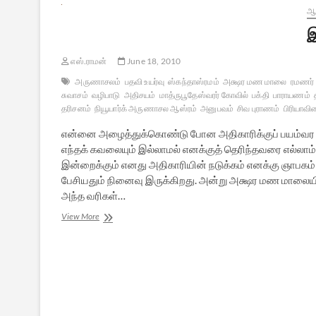
ஆன
இ
எஸ்.ராமன்
June 18, 2010
அருணாசலம்
பதவி உயர்வு
ஸ்கந்தாஸ்ரமம்
அக்ஷர மண மாலை
ரமணர்
சுவாசம்
வழிபாடு
அதிசயம்
மாத்ருபூதேஸ்வரர் கோவில்
பக்தி
பாராயணம்
தரிசனம்
நியூயார்க் அருணாசல ஆஸ்ரம்
அனுபவம்
சிவ புராணம்
பிரியாவி
என்னை அழைத்துக்கொண்டு போன அதிகாரிக்குப் பயம்வர ஆர
எந்தக் கவலையும் இல்லாமல் எனக்குத் தெரிந்தவரை எல்லாம
இன்றைக்கும் எனது அதிகாரியின் நடுக்கம் எனக்கு ஞாபகம
பேசியதும் நினைவு இருக்கிறது. அன்று அக்ஷர மண மாலையில
அந்த வரிகள்…
இன்னும்
View More
சில
ஆன்மிக
நினைவுகள்
–
4