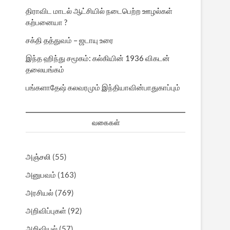
திராவிட மாடல் ஆட்சியில் நடைபெற்ற ஊழல்கள்
கற்பனையா ?
சக்தி தத்துவம் – ஜடாயு உரை
இந்த ஹிந்து சமூகம்: கல்கியின் 1936 விகடன்
தலையங்கம்
பங்களாதேஷ் கலவரமும் இந்தியாவின்பாதுகாப்பும்
வகைகள்
அஞ்சலி
(55)
அனுபவம்
(163)
அரசியல்
(769)
அறிவிப்புகள்
(92)
அறிவியல்
(57)