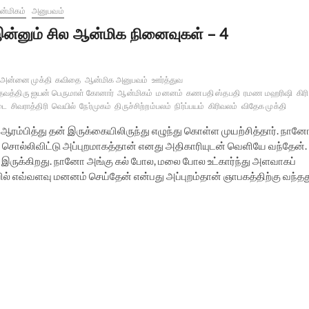
்மிகம்
அனுபவம்
ன்னும் சில ஆன்மிக நினைவுகள் – 4
 அன்னை முக்தி
கவிதை
ஆன்மிக அனுபவம்
ஊர்த்துவ
தவத்திரு ஐயன் பெருமாள் கோனார்
ஆன்மிகம்
மனனம்
கணபதி ஸ்தபதி
ரமண மஹரிஷி
கிரி
டை
சிவராத்திரி
வெயில்
நேர்முகம்
திருச்சிற்றம்பலம்
நிர்ப்பயம்
கிரிவலம்
விதேக முக்தி
ம்பித்து தன் இருக்கையிலிருந்து எழுந்து கொள்ள முயற்சித்தார். நான
் சொல்லிவிட்டு அப்புறமாகத்தான் எனது அதிகாரியுடன் வெளியே வந்தேன்.
் இருக்கிறது. நானோ அங்கு கல் போல, மலை போல உட்கார்ந்து அளவாகப்
் எவ்வளவு மனனம் செய்தேன் என்பது அப்புறம்தான் ஞாபகத்திற்கு வந்தத