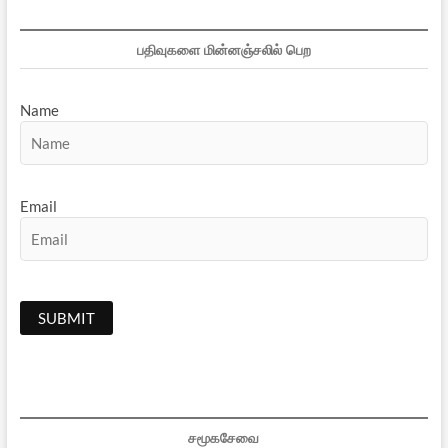
பதிவுகளை மின்னஞ்சலில் பெற
Name
Email
சமூகசேவை