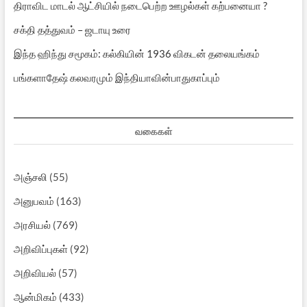
திராவிட மாடல் ஆட்சியில் நடைபெற்ற ஊழல்கள் கற்பனையா ?
சக்தி தத்துவம் – ஜடாயு உரை
இந்த ஹிந்து சமூகம்: கல்கியின் 1936 விகடன் தலையங்கம்
பங்களாதேஷ் கலவரமும் இந்தியாவின்பாதுகாப்பும்
வகைகள்
அஞ்சலி
(55)
அனுபவம்
(163)
அரசியல்
(769)
அறிவிப்புகள்
(92)
அறிவியல்
(57)
ஆன்மிகம்
(433)