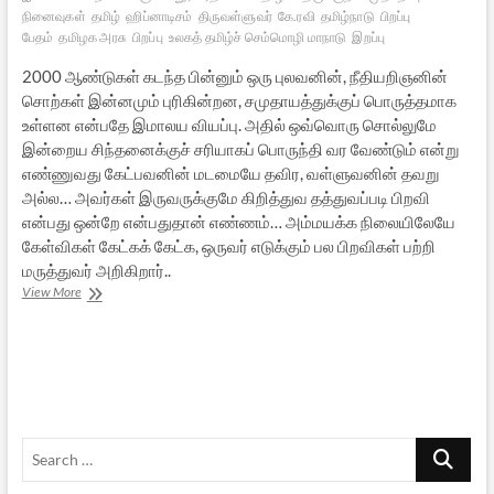
நினைவுகள்
தமிழ்
ஹிப்னாடிசம்
திருவள்ளுவர்
கே.ரவி
தமிழ்நாடு
பிறப்பு
பேதம்
தமிழக அரசு
பிறப்பு
உலகத் தமிழ்ச் செம்மொழி மாநாடு
இறப்பு
2000 ஆண்டுகள் கடந்த பின்னும் ஒரு புலவனின், நீதியறிஞனின்
சொற்கள் இன்னமும் புரிகின்றன, சமுதாயத்துக்குப் பொருத்தமாக
உள்ளன என்பதே இமாலய வியப்பு. அதில் ஒவ்வொரு சொல்லுமே
இன்றைய சிந்தனைக்குச் சரியாகப் பொருந்தி வர வேண்டும் என்று
எண்ணுவது கேட்பவனின் மடமையே தவிர, வள்ளுவனின் தவறு
அல்ல… அவர்கள் இருவருக்குமே கிறித்துவ தத்துவப்படி பிறவி
என்பது ஒன்றே என்பதுதான் எண்ணம்… அம்மயக்க நிலையிலேயே
கேள்விகள் கேட்கக் கேட்க, ஒருவர் எடுக்கும் பல பிறவிகள் பற்றி
மருத்துவர் அறிகிறார்..
பிறப்பும்
View More
சிறப்பும்
இறப்பும்
–
1
Search
…