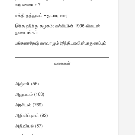
கற்பனையா ?
சக்தி தத்துவம் – ஜடாயு உரை
இந்த ஹிந்து சமூகம்: கல்கியின் 1936 விகடன்
தலையங்கம்
பங்களாதேஷ் கலவரமும் இந்தியாவின்பாதுகாப்பும்
வகைகள்
அஞ்சலி
(55)
அனுபவம்
(163)
அரசியல்
(769)
அறிவிப்புகள்
(92)
அறிவியல்
(57)