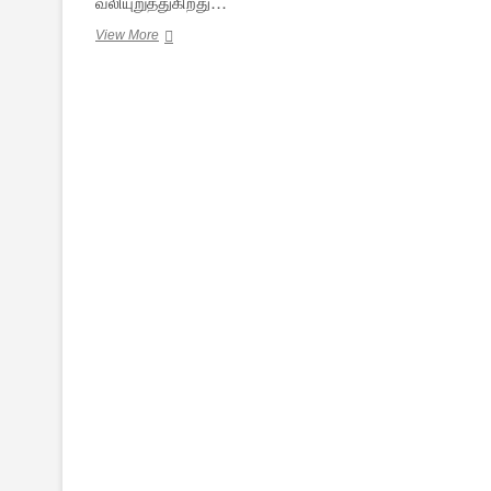
வலியுறுத்துகிறது…
வன்முறையே
View More
வரலாறாய்…-
23