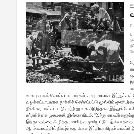
வர
வ
ஜி
தி
கோ
த
க
ஒ
இ
மத
உடனடியாகக் கொல்லப்பட்டார்கள்… ஏராளமான இந்துக்கள்
வலுக்கட்டாயமாக தூக்கிச் செல்லப்பட்டு முஸ்லிம் குண்டர்க
தீக்கிரையாக்கப்பட்டு முற்றிலுமாக அழிந்தன. இந்துக் கோவ
சுற்றறிக்கை முகமதலி ஜின்னாவிடம், “இந்து காஃபிர்களு
இந்துமதத்தை அழித்து, உலகிற்கு ஒளியூட்டும் இஸ்லாத்தை 
ஆரம்பகாலத்தில் நிகழ்ந்தது போல இந்தியாவிலும் காஃப்ர