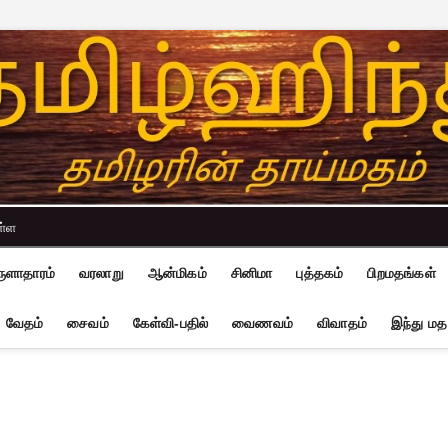
ள்ள
ுளாதாரம்
வரலாறு
ஆன்மிகம்
சினிமா
புத்தகம்
பிறமதங்கள்
வேதம்
சைவம்
கேள்வி-பதில்
வைணவம்
விவாதம்
இந்து மத