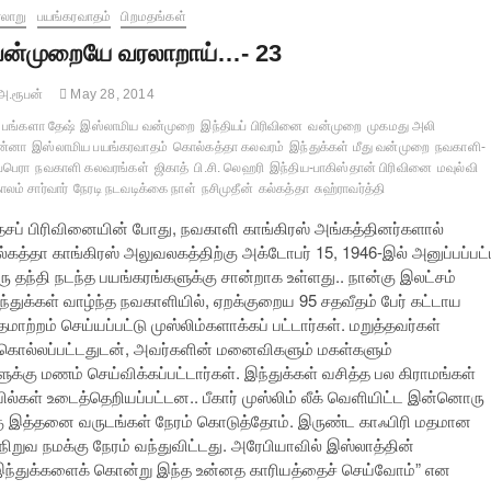
லாறு
பயங்கரவாதம்
பிறமதங்கள்
ன்முறையே வரலாறாய்…- 23
அ.ரூபன்
May 28, 2014
பங்களா தேஷ்
இஸ்லாமிய வன்முறை
இந்தியப் பிரிவினை
வன்முறை
முகமது அலி
ன்னா
இஸ்லாமிய பயங்கரவாதம்
கொல்கத்தா கலவரம்
இந்துக்கள் மீது வன்முறை
நவகாளி-
ப்பெரா
நவகாளி கலவரங்கள்
ஜிகாத்
பி.சி. லெஹரி
இந்திய-பாகிஸ்தான் பிரிவினை
மவுல்வி
லம் சார்வார்
நேரடி நடவடிக்கை நாள்
நசிமுதீன்
கல்கத்தா
சுஹ்ராவர்த்தி
ேசப் பிரிவினையின் போது, நவகாளி காங்கிரஸ் அங்கத்தினர்களால்
ல்கத்தா காங்கிரஸ் அலுவலகத்திற்கு அக்டோபர் 15, 1946-இல் அனுப்பப்பட்
ரு தந்தி நடந்த பயங்கரங்களுக்கு சான்றாக உள்ளது.. நான்கு இலட்சம்
ந்துக்கள் வாழ்ந்த நவகாளியில், ஏறக்குறைய 95 சதவீதம் பேர் கட்டாய
மாற்றம் செய்யப்பட்டு முஸ்லிம்களாக்கப் பட்டார்கள். மறுத்தவர்கள்
 கொல்லப்பட்டதுடன், அவர்களின் மனைவிகளும் மகள்களும்
ளுக்கு மணம் செய்விக்கப்பட்டார்கள். இந்துக்கள் வசித்த பல கிராமங்கள்
ில்கள் உடைத்தெறியப்பட்டன.. பீகார் முஸ்லிம் லீக் வெளியிட்ட இன்னொரு
க்கு இத்தனை வருடங்கள் நேரம் கொடுத்தோம். இருண்ட காஃபிரி மதமான
நிறுவ நமக்கு நேரம் வந்துவிட்டது. அரேபியாவில் இஸ்லாத்தின்
ி இந்துக்களைக் கொன்று இந்த உன்னத காரியத்தைச் செய்வோம்” என