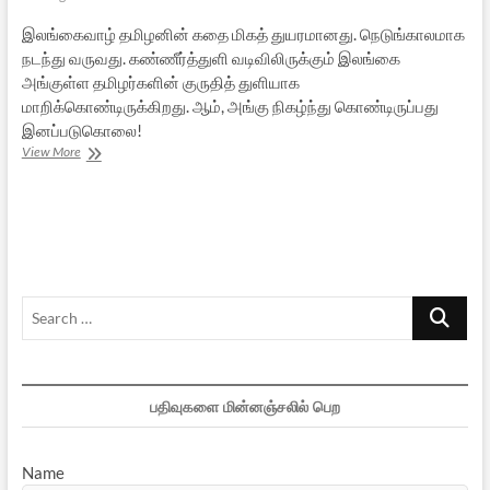
இலங்கைவாழ் தமிழனின் கதை மிகத் துயரமானது. நெடுங்காலமாக
நடந்து வருவது. கண்ணீர்த்துளி வடிவிலிருக்கும் இலங்கை
அங்குள்ள தமிழர்களின் குருதித் துளியாக
மாறிக்கொண்டிருக்கிறது. ஆம், அங்கு நிகழ்ந்து கொண்டிருப்பது
இனப்படுகொலை!
ஸ்ரீலங்காவில்
View More
படுகொலை
செய்யப்படும்
தமிழ்
இந்துக்கள்
Search
…
பதிவுகளை மின்னஞ்சலில் பெற
Name