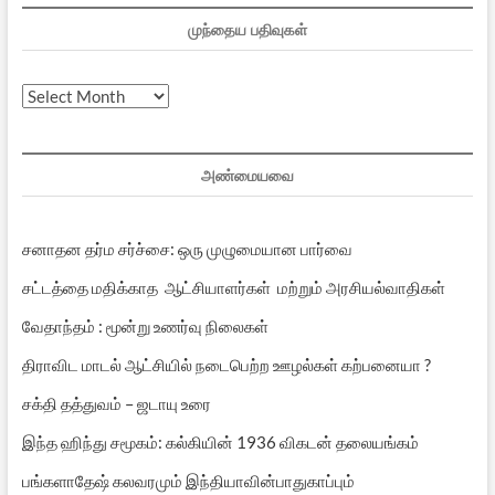
முந்தைய பதிவுகள்
முந்தைய
பதிவுகள்
அண்மையவை
சனாதன தர்ம சர்ச்சை: ஒரு முழுமையான பார்வை
சட்டத்தை மதிக்காத ஆட்சியாளர்கள் மற்றும் அரசியல்வாதிகள்
வேதாந்தம் : மூன்று உணர்வு நிலைகள்
திராவிட மாடல் ஆட்சியில் நடைபெற்ற ஊழல்கள் கற்பனையா ?
சக்தி தத்துவம் – ஜடாயு உரை
இந்த ஹிந்து சமூகம்: கல்கியின் 1936 விகடன் தலையங்கம்
பங்களாதேஷ் கலவரமும் இந்தியாவின்பாதுகாப்பும்