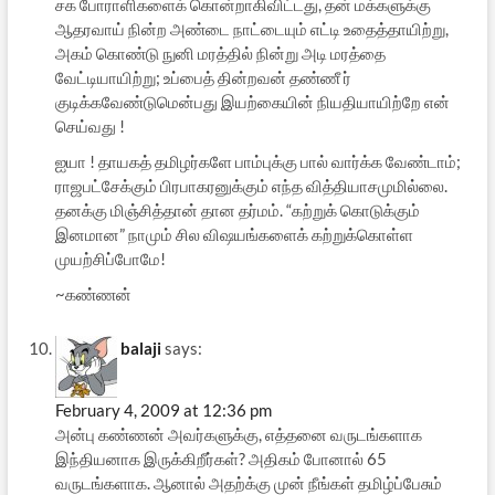
சக போராளிகளைக் கொன்றாகிவிட்டது, தன் மக்களுக்கு
ஆதரவாய் நின்ற அண்டை நாட்டையும் எட்டி உதைத்தாயிற்று,
அகம் கொண்டு நுனி மரத்தில் நின்று அடி மரத்தை
வேட்டியாயிற்று; உப்பைத் தின்றவன் தண்ணீ ர்
குடிக்கவேண்டுமென்பது இயற்கையின் நியதியாயிற்றே என்
செய்வது !
ஐயா ! தாயகத் தமிழர்களே பாம்புக்கு பால் வார்க்க வேண்டாம்;
ராஜபட்சேக்கும் பிரபாகரனுக்கும் எந்த வித்தியாசமுமில்லை.
தனக்கு மிஞ்சித்தான் தான தர்மம். “கற்றுக் கொடுக்கும்
இனமான” நாமும் சில விஷயங்களைக் கற்றுக்கொள்ள
முயற்சிப்போமே!
~கண்ணன்
balaji
says:
February 4, 2009 at 12:36 pm
அன்பு கண்ணன் அவர்களுக்கு, எத்தனை வருடங்களாக
இந்தியனாக இருக்கிறீர்கள்? அதிகம் போனால் 65
வருடங்களாக. ஆனால் அதற்க்கு முன் நீங்கள் தமிழ்ப்பேசும்