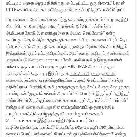
சட்டமும் அதை அனுமதிக்கிறது. அப்படிப்பட்ட ஒரு நிலையில்தான்
LTTE கையில் ஆயுதம் எடுத்தது என்பதைப் புரிந்துகொள்கிறோம்.
பிரபாகரன் மலேசியாவில் ஒளிந்து கொண்டிருக்கலாம் என்ற வதந்தி
கிளம்பிய உடனே அந்த அரசு “நாங்கள் இந்தியா, ஸ்ரீலங்கா
ஆகியவற்றோடு இணைந்து இதை ஆய்வு செய்வோம்” என்று
கூறியது. அதன் ஆர்வத்துக்குக் காரணம் பிரபாகரனைப் பிடிப்பதோ,
ஸ்ரீலங்காவில் அமைதி கொண்டுவருவதோ அல்ல. மலேசியாவிலும்
இந்துக்கள் ஒடுக்கப்படுகிறார்கள். அவர்களது
வழிபாட்டு உரிமைகள்
மறுக்கப்படுகின்றன
. மாறாக, மலேசியாவில் தமிழ் இந்துக்களின்
உரிமைகளுக்காகப் போராடி வரும் HINDRAF அமைப்புக்கும்
புலிகளுக்கும் தொடர்பு இருப்பதாக
மலேசிய அரசு கருதுவதே
காரணம்
. “எங்களை ஒடுக்குகிறார்கள், உதவி செய்யுங்கள்” என்று
ஹின்ட்ராஃப் பிரதிநிதி தமிழகத்துக்கு வந்து கேட்டபோது தோழர் தா.
பாண்டியன் “முதலில் உங்கள் அமைப்பின் பெயரில் இருக்கும் ‘ஹிந்து’
என்ற சொல் இருக்கும்வரை உங்களை யாரும் ஆதரிக்கமாட்டார்கள்”
என்று
அறிவுரை கூறியது
நினைவிருக்கலாம். ஒருகாலத்தில்
யாழ்ப்பாணத்தில் தமிழருக்கு விமானம் மூலம் உணவுப்
பொட்டலங்களை இந்திரா காந்தி அம்மையார் போட
வழிசெய்தபோது, “காஷ்மீரில் பாகிஸ்தானோ சவூதி அரேபியாவோ
உணவுப் பொட்டலங்களைப் போட்டால் ஒப்புக்கொள்வீர்களா?” என்று