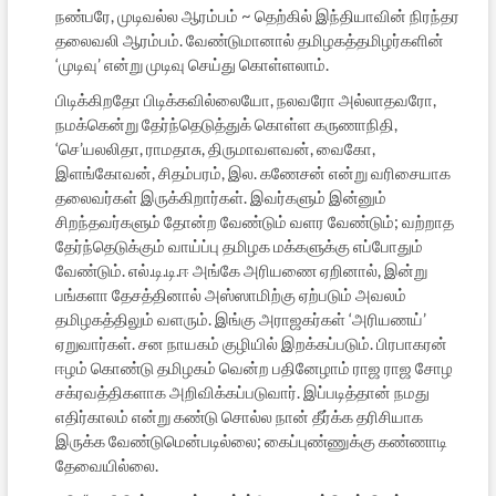
நண்பரே, முடிவல்ல ஆரம்பம் ~ தெற்கில் இந்தியாவின் நிரந்தர
தலைவலி ஆரம்பம். வேண்டுமானால் தமிழகத்தமிழர்களின்
‘முடிவு’ என்று முடிவு செய்து கொள்ளலாம்.
பிடிக்கிறதோ பிடிக்கவில்லையோ, நலவரோ அல்லாதவரோ,
நமக்கென்று தேர்ந்தெடுத்துக் கொள்ள கருணாநிதி,
‘செ’யலலிதா, ராமதாசு, திருமாவளவன், வைகோ,
இளங்கோவன், சிதம்பரம், இல. கணேசன் என்று வரிசையாக
தலைவர்கள் இருக்கிறார்கள். இவர்களும் இன்னும்
சிறந்தவர்களும் தோன்ற வேண்டும் வளர வேண்டும்; வற்றாத
தேர்ந்தெடுக்கும் வாய்ப்பு தமிழக மக்களுக்கு எப்போதும்
வேண்டும். எல்.டி.டி.ஈ அங்கே அரியணை ஏறினால், இன்று
பங்களா தேசத்தினால் அஸ்ஸாமிற்கு ஏற்படும் அவலம்
தமிழகத்திலும் வளரும். இங்கு அராஜகர்கள் ‘அரியணய்’
ஏறுவார்கள். சன நாயகம் குழியில் இறக்கப்படும். பிரபாகரன்
ஈழம் கொண்டு தமிழகம் வென்ற பதினேழாம் ராஜ ராஜ சோழ
சக்ரவத்திகளாக அறிவிக்கப்படுவார். இப்படித்தான் நமது
எதிர்காலம் என்று கண்டு சொல்ல நான் தீர்க்க தரிசியாக
இருக்க வேண்டுமென்படில்லை; கைப்புண்ணுக்கு கண்ணாடி
தேவையில்லை.