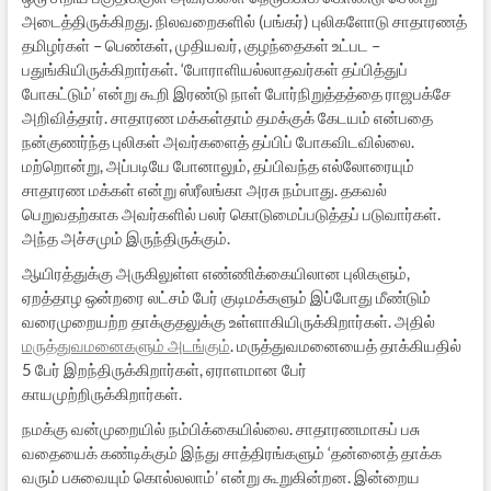
அடைத்திருக்கிறது. நிலவறைகளில் (பங்கர்) புலிகளோடு சாதாரணத்
தமிழர்கள் – பெண்கள், முதியவர், குழந்தைகள் உட்பட –
பதுங்கியிருக்கிறார்கள். ‘போராளியல்லாதவர்கள் தப்பித்துப்
போகட்டும்’ என்று கூறி இரண்டு நாள் போர்நிறுத்தத்தை ராஜபக்சே
அறிவித்தார். சாதாரண மக்கள்தாம் தமக்குக் கேடயம் என்பதை
நன்குணர்ந்த புலிகள் அவர்களைத் தப்பிப் போகவிடவில்லை.
மற்றொன்று, அப்படியே போனாலும், தப்பிவந்த எல்லோரையும்
சாதாரண மக்கள் என்று ஸ்ரீலங்கா அரசு நம்பாது. தகவல்
பெறுவதற்காக அவர்களில் பலர் கொடுமைப்படுத்தப் படுவார்கள்.
அந்த அச்சமும் இருந்திருக்கும்.
ஆயிரத்துக்கு அருகிலுள்ள எண்ணிக்கையிலான புலிகளும்,
ஏறத்தாழ ஒன்றரை லட்சம் பேர் குடிமக்களும் இப்போது மீண்டும்
வரைமுறையற்ற தாக்குதலுக்கு உள்ளாகியிருக்கிறார்கள். அதில்
மருத்துவமனைகளும் அடங்கும்
. மருத்துவமனையைத் தாக்கியதில்
5 பேர் இறந்திருக்கிறார்கள், ஏராளமான பேர்
காயமுற்றிருக்கிறார்கள்.
நமக்கு வன்முறையில் நம்பிக்கையில்லை. சாதாரணமாகப் பசு
வதையைக் கண்டிக்கும் இந்து சாத்திரங்களும் ‘தன்னைத் தாக்க
வரும் பசுவையும் கொல்லலாம்’ என்று கூறுகின்றன. இன்றைய