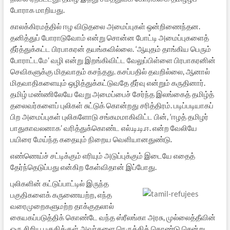
போராக மாறியது.
காலக்கிரமத்தில் ஈழ விடுதலை அமைப்புகள் ஒன்றிணைந்தன.
தனித்துப் போராடுவோம் என்று சொன்ன போட்டி அமைப்புகளைத்
தீர்த்துக்கட்ட பிரபாகரன் தயங்கவில்லை. ‘ஆயுதம் தாங்கிய பெரும்
போராட்டமே’ வழி என்று இறங்கிவிட்ட வேலுப்பிள்ளை பிரபாகரனின்
செவிகளுக்கு மிதவாதம் கசந்தது. கசப்பதில் தவறில்லை, ஆனால்
மிதவாதிகளையும் ஒழித்துக்கட்டுவதே தீர்வு என்றும் கருதினார்.
தமிழ் மண்ணிலேயே வேறு அமைப்பைச் சேர்ந்த இலங்கைத் தமிழ்த்
தலைவர்களைப் புலிகள் சுட்டுக் கொன்றது சரித்திரம். படிப்படியாகப்
பிற அமைப்புகள் புலிகளோடு சங்கமமாகிவிட்ட பின், ‘ஈழத் தமிழர்
பாதுகாவலனாக’ வரித்துக்கொண்ட எல்.டி.டி.ஈ. என்ற வேலியே
பயிரை மேய்ந்த கதையும் நிறைய வெளியானதுண்டு.
எண்ணெய்ச் சட்டிக்கும் எரியும் அடுப்புக்கும் இடையே எதைத்
தேர்ந்தெடுப்பது என்கிற கேள்விதான் இப்போது.
புலிகளின் கட்டுப்பாட்டில் இருந்த
பகுதிகளைக் கருணையற்ற, எந்த
வரைமுறைகளுமற்ற தாக்குதலால்
கையகப்படுத்திக் கொண்டே வந்த ஸ்ரீலங்கா அரசு, முல்லைத்தீவின்
ஒரு சிறிய பகுதிக்குள் அவர்களை நெருக்கிக் கொண்டு சென்று