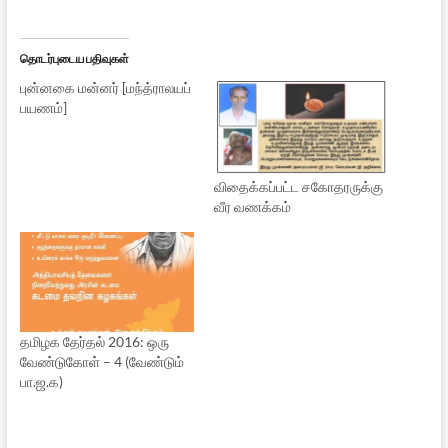
தொடர்புடைய பதிவுகள்
புன்னகை மன்னர் [மந்த்ராலயப்
பயணம்]
விதைக்கப்பட்ட சகோதரருக்கு
வீர வணக்கம்
தமிழக தேர்தல் 2016: ஒரு
வேண்டுகோள் – 4 (வேண்டும்
பா.ஜ.க)