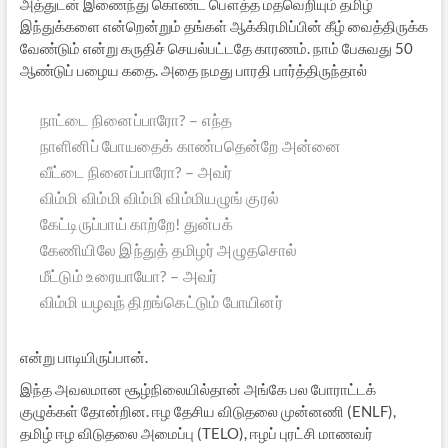
அத்துடன் இணைந்து கொண்ட பௌத்த மதவெறியும் தமிழ்
இந்துக்களை என்றென்றும் தங்கள் ஆக்கிரமிப்பின் கீழ் வைத்திருக்க
வேண்டும் என்று கருதிச் செயல்பட்டதே காரணம். நாம் பேசுவது 50
ஆண்டுப் பழைய கதை. அதை நமது பாரதி பார்த்திருந்தால்
நாட்டை நினைப்பாரோ? – எந்த
நாளினிப் போயதைக் காண்பதென்றே அன்னை
வீட்டை நினைப்பாரோ? – அவர்
விம்மி விம்மி விம்மி விம்மியழுங் குரல்
கேட்டிருப்பாய் காற்றே! துன்பக்
கேணியிலே இந்துத் தமிழர் அழுதசொல்
மீட்டும் உரையாயோ? – அவர்
விம்மி யழவுந் திறங்கெட்டும் போயினர்
என்று பாடியிருப்பான்.
இந்த அவலமான சூழ்நிலையில்தான் அங்கே பல போராட்டக்
குழுக்கள் தோன்றின. ஈழ தேசிய விடுதலை முன்னணி (ENLF),
தமிழ் ஈழ விடுதலை அமைப்பு (TELO), ஈழப் புரட்சி மாணவர்