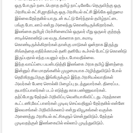
ஒரு போரும் நடைபெறாத தமிழ் நாட்டிலேயே தெருவிற்கு ஒரு
அரசியல் கட்சி,ஜாதிக்கு ஒரு அரசியல் கட்சி இங்கே ஒற்றுமை
இல்லை.தேர்தலில் யாருடன் கூட்டு சேர்ந்தால் தமிழ்நாட்டை
பங்கு போடலாம் என்று அலைந்து கொண்டிருக்கிறார்கள்.
இலங்கை தமிழர் பிரச்சினையில் ஒருவர் மீது ஒருவர் குற்றஞ்
சாடிக்கொண்டு பல வருடங்களாக நாடகமாடி
கொண்டிருக்க்கிறார்கள்.நான்கு மாடுகள் ஒன்றாக இருந்து
சிங்கத்தை எதிர்க்காமல் தனி தனியே கூச்சல் போட்டு கொண்டு
இருப்பதால் எந்த பயனும் ஏற்படபோவதில்லை.
இந்த வாய்ப்பை பயன்படுத்தி இலங்கை அரசு தமிழ் இனத்தை
இன்னும் சில மாதங்களில் முழுமையாக அழித்துவிடும் போல்
தெரிகிறது.பிறகு இங்கிருக்கும் இந்த அரசியல்வாதிகள்
அவர்கள் பேரை சொல்லி பிழைப்பு நடத்துவார்கள். திரைப்பட
தயாரிப்பாளர்கள் படம் எடுத்து காசு பண்ணுவார்கள்.
தற்ப்போது தேர்தல் அறிவிப்பு வெளியாகிவிட்டது. அதற்கான
கூட்டணி,வேட்பாளர்கள் முடிவு செய்வதிலும் தேர்தலில் என்னே
இலவசங்கள் அறிவிக்கலாம் என்று வியூகங்கள் வகுக்க
அணைத்து அரசியல் கட்சிகளும் சென்றுவிடும். தேர்தல்
முடிவதற்குள் இலங்கையில் எல்லாம் முடிந்துவிடும்.