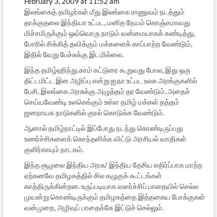
February 3, 2009 at 11:52 am
இலங்கைத் தமிழர்கள் மீது இலங்கை ராணுவம் நடத்தும்
தாக்குதலை இந்தியா உட்பட, மனித நேயம் கொஞ்சமாவது
மிச்சமிருக்கும் ஒவ்வொரு நாடும் வன்மையாகக் கண்டித்து,
போரில் சிக்கித் தவிக்கும் மக்களைக் காப்பாற்ற வேண்டும்,
இதில் வேறு பேச்சுக்கு இடமில்லை.
இந்த தமிழ்ஹிந்து.காம் கட்டுரை கூறுவது போல, இது ஒரு
திட்டமிட்ட இன அழிப்பு என்று ஐ.நா உட்பட உலக அரங்குகளில்
பேசி, இலங்கை அரசுக்கு அழுத்தம் தர வேண்டும். அதைச்
செய்யவேண்டி உலகெங்கும் உள்ள தமிழ் மக்கள் தத்தம்
ஜனநாயக நாடுகளில் குரல் கொடுக்க வேண்டும்.
ஆனால் தமிழ்நாட்டில் இப்போது நடந்து கொண்டிருப்பது
உணர்ச்சிகளைக் கொந்தளிக்க விட்டு அரசியல் வாதிகள்
குளிர்காயும் நாடகம்.
இந்த சூழலை இந்திய அரசு/ இந்திய தேசிய எதிர்ப்பாக மாற்ற
ஏற்கனவே தமிழகத்தில் சில கழுகுக் கூட்டங்கள்
காத்திருக்கின்றன. உருப்படியாக வளர்ச்சிப் பாதையில் செல்ல
முயன்று கொண்டிருக்கும் தமிழகத்தை இத்தகைய போக்குகள்
வன்முறை, அழிவுப் பாதைக்கே இட்டுச் செல்லும்.