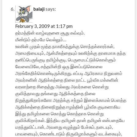
balaji
says:
February 3, 2009 at 1:17 pm
தர்மத்தின் வாழ்வுதனை சூது கவ்வும்.
மீண்டும் தர்மமே வெல்லும்…
உலகின் முதல் மூத்த நாகரீகத்துக்கு சொந்தக்காரர்கள்,
அமைதியையும், ஆன்மீகத்தையும் உலகிற்க்கு தானமாக தந்த
தனிப்பெருங்குடி தமிழ்க்குடி. பெருமைபட்டுக்கொள்ளும்
வேளையிலே, சத்தமின்றி ஒரு இனப்படுகொலை
அரங்கேறிக்கொண்டிருக்கிறது. எப்படி ஆபிரகாம நிறுவனம்
அவர்களின் ஆதிக்கத்தை நிலை நாட்ட பூர்வீக மக்களின்
வரலாற்றை சிதைத்து அல்லது அவர்களை கொன்று
குவித்தாவது தங்களது ஆதிக்கத்தை நிலை
நிறுத்துகிறார்களோ அதற்க்கு சற்றும் இளைக்காமல் பெளத்த
ஆதிக்கத்தை நிலைநிறுத்த ஈழத்தின் பூர்வீக குடிகளாகிய
இந்து தமிழர்களை கொத்து கொத்தாக கொன்று
குவிக்கிறார்கள். இந்திய தமிழன் தான் தமிழன் என்பதையே
மறந்துவிட்டான், அவனது எழுத்தும் பேச்சும், நடையும்,
பாவனையும், கொண்டாடும் திருவிழாக்களும் வடக்கையும்,