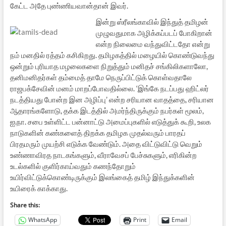
கேட்ட அதே புண்ணியவான்தான் இவர்.
இன்று ஸ்ரீலங்காவில் இந்துத் தமிழன்
முழுவதுமாக அழிக்கப்படப் போகிறான்
என்ற நிலைமை வந்துவிட்டதோ என்று
நம் மனதில் ரத்தம் கசிகிறது. தமிழகத்தில் மழையில் கொண்டுவந்து
ஒன்றும் புரியாத மழலைகளை நிறுத்தும் மனிதச் சங்கிலிகளாலோ,
தனிமனிதர்கள் தம்மைத் தாமே நெருப்பிட்டுக் கொள்வதாலே
ராஜபக்சேவின் மனம் மாறப்போவதில்லை. ‘இங்கே நடப்பது ஹிட்லர்
நடத்தியது போன்ற இன அழிப்பு’ என்ற சரியான வாதத்தை, சரியான
ஆதாரங்களோடு, தக்க இடத்தில் அமர்ந்திருக்கும் நபர்கள் மூலம்,
ஐ.நா. சபை உள்ளிட்ட பன்னாட்டு அமைப்புகளில் எடுத்துக் கூறி, உலக
நாடுகளின் கண்களைத் திறக்க தமிழக முதல்வரும் பாரதப்
பிரதமரும் முயற்சி எடுக்க வேண்டும். அதை விட்டுவிட்டு வெறும்
உண்ணாவிரத நாடகங்களும், வீராவேசப் பேச்சுகளும், எரிகின்ற
உடல்களில் குளிர்காய்வதும் கணந்தோறும்
உயிர்விட்டுக்கொண்டிருக்கும் இலங்கைத் தமிழ் இந்துக்களின்
உயிரைக் காக்காது.
Share this:
WhatsApp
Print
Email