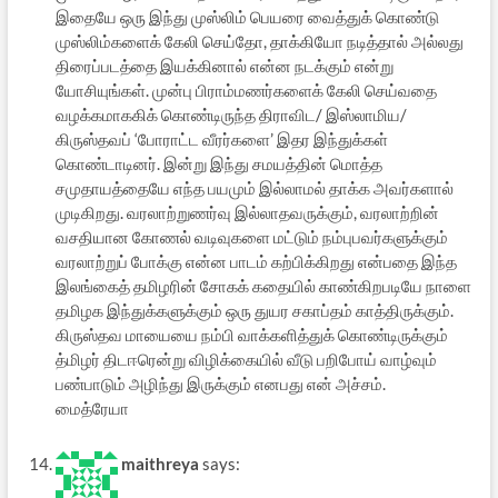
இதையே ஒரு இந்து முஸ்லிம் பெயரை வைத்துக் கொண்டு
முஸ்லிம்களைக் கேலி செய்தோ, தாக்கியோ நடித்தால் அல்லது
திரைப்படத்தை இயக்கினால் என்ன நடக்கும் என்று
யோசியுங்கள். முன்பு பிராம்மணர்களைக் கேலி செய்வதை
வழக்கமாககிக் கொண்டிருந்த திராவிட/ இஸ்லாமிய/
கிருஸ்தவப் ‘போராட்ட வீரர்களை’ இதர இந்துக்கள்
கொண்டாடினர். இன்று இந்து சமயத்தின் மொத்த
சமுதாயத்தையே எந்த பயமும் இல்லாமல் தாக்க அவர்களால்
முடிகிறது. வரலாற்றுணர்வு இல்லாதவருக்கும், வரலாற்றின்
வசதியான கோணல் வடிவுகளை மட்டும் நம்புபவர்களுக்கும்
வரலாற்றுப் போக்கு என்ன பாடம் கற்பிக்கிறது என்பதை இந்த
இலங்கைத் தமிழரின் சோகக் கதையில் காண்கிறபடியே நாளை
தமிழக இந்துக்களுக்கும் ஒரு துயர சகாப்தம் காத்திருக்கும்.
கிருஸ்தவ மாயையை நம்பி வாக்களித்துக் கொண்டிருக்கும்
த்மிழர் திடஈரென்று விழிக்கையில் வீடு பறிபோய் வாழ்வும்
பண்பாடும் அழிந்து இருக்கும் எனபது என் அச்சம்.
மைத்ரேயா
maithreya
says: