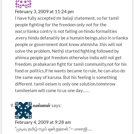
February 3, 2009 at 11:24 pm
I have fully accepted mr balaji statement, so far tamil
people fighting for the freedom only not for the
war,srilanka contry is not falling on hindu formalities
,every hindu defanatily be a humain beings,also in srilanka
people or government dont know ahimisha .this will not
solve the problem, Nethji started fighting followed by
ahimsa people got freedom otherwise india will not get
freedom. prabakaran fight for tamil community,not for his
food or politics,if he wants became to rule, he can also do
the same way of karuna. But his feeling is something
different. tamil eelam is only one solution.tommrow
tamileelam will come to us one day……
கண்ணன்
says:
February 4, 2009 at 9:28 am
“முடிவு தமிழ் ஈழம் ஒன்றுதான்.”‍‍~ பாலாஜி….