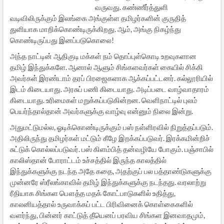
வருவது. கண்ணீர்த்துளி
வடிவிலிருக்கும் இலங்கை அங்குள்ள தமிழர்களின் குருதித்
துளியாக மாறிக்கொண்டிருக்கிறது. ஆம், அங்கு நிகழ்ந்து
கொண்டிருப்பது இனப்படுகொலை!
அந்த நாட்டின் ஆதிகுடி மக்கள் நம் தொப்புள்கொடி உறவுகளான
தமிழ் இந்துக்களே. ஆனால் ஆளும் சிங்களவர்கள் கையில் சிக்கி
அவர்கள் இரண்டாம் தரப் பிரஜைகளாக ஆக்கப்பட்டனர். கல்லூரியில்
இடம் கிடையாது. அரசுப் பணி கிடையாது. அடிப்படை வாழ்வாதாரம்
கிடையாது. உரிமைகள் மறுக்கப்படுகின்றன. வெளிநாட்டில் புலம்
பெயர்ந்தால்தான் அவர்களுக்கு வாழ்வு என்னும் நிலை இன்று.
அதுமட்டுமல்ல, ஓடிக்கொண்டிருக்கும் பஸ் நள்ளிரவில் நிறுத்தப்படும்.
அதிலிருந்து தமிழர்கள் மட்டும் கீழே இறக்கப்படுவர். இரக்கமின்றிச்
சுட்டுக் கொல்லப்படுவர். பஸ் கிளம்பித் தன்வழியே போகும். பஞ்சாபில்
காலிஸ்தான் போராட்டம் உச்சத்தில் இருந்த காலத்தில்
இந்துக்களுக்கு நடந்த அதே கதை, அதற்குப் பல பத்தாண்டுகளுக்கு
முன்னரே ஸ்ரீலங்காவில் தமிழ் இந்துக்களுக்கு நடந்தது. வரலாற்று
ரீதியாக சிங்கள பௌத்த மதக் கோட்பாடுகளில் உதித்து,
காலனியத்தால் உருவாக்கப் பட்ட பிரிவினைக் கொள்கைகளில்
வளர்ந்து, பின்னர் காட்டுத் தீயெனப் பரவிய சிங்கள இனவாதமும்,