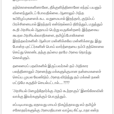
தற்கொலைகளினாலோ, தீக்குளித்தினாலோ எந்தப் பயனும்
விளைந்துவிடப் போவதில்லை. ஆனாலும் அந்த
உயிரிழப்புகளைக் கூட வறுமையால் இறந்தார், குடும்பப்
பிரச்சினையால் இறந்தார் என்றெல்லாம் திரித்தும், மறுத்தும்
கூறி அரசியல் ஆதாயம் பெற்று வருகின்றனர். இத்தகைய
சுயநல அரசியல்வாதிகளை, தமிழ்ப்போலிகளை
இறந்தவர்களின் ஆன்மா மன்னிக்கவே மன்னிக்காது. இது
போன்ற புரட்ட்ர்களின் பொய் வார்த்தையை நம்பி தற்கொலை
செய்து கொண்டதற்கு தம்மை தாமே அவை நொந்து
கொள்ளும்.
தலைமைப் பதவிகளில் இருப்பவர்கள் தம் அதிகார
பலத்தினாலும் அனைத்து மக்களுக்குமான நன்மைகளைச்
செய்ய முயல வேண்டும். அதை விடுத்து தம் மக்கள் நலன்
மட்டுமே கருதிச் செயல்பட்டால்…. ????
‘அரசியல் பிழைத்தோர்க்கு அறம் கூற்றாகும்’ இளங்கோவின்
வாக்கு இவர்களுக்கும் பொருந்தும்.
எப்படியாவது, ஏதாவது மாயம் நிகழ்ந்தாவது எம் தமிழ்ச்
சகோதரர்களுக்கு அமைதியான வாழ்வு கிட்டிடாதா என்ற