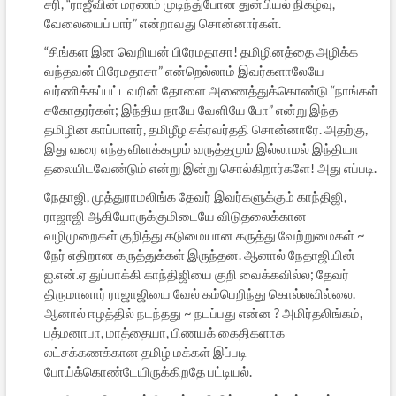
சரி, “ராஜீவின் மரணம் முடிந்து்போன துன்பியல் நிகழ்வு,
வேலையைப் பார்” என்றாவது சொன்னார்கள்.
“சிங்கள இன வெறியன் பிரேமதாசா! தமிழினத்தை அழிக்க
வந்தவன் பிரேமதாசா” என்றெல்லாம் இவர்களாலேயே
வர்ணிக்கப்பட்டவரின் தோளை அணைத்துக்கொண்டு “நாங்கள்
சகோதரர்கள்; இந்திய நாயே வேளியே போ” என்று இந்த
தமிழின காப்பாளர், தமிழீழ சக்ரவர்ததி சொன்னாரே. அதற்கு,
இது வரை எந்த விளக்கமும் வருத்தமும் இல்லாமல் இந்தியா
தலையிடவேண்டும் என்று இன்று சொல்கிறார்களே! அது எப்படி.
நேதாஜி, முத்துராமலிங்க தேவர் இவர்களுக்கும் காந்திஜி,
ராஜாஜி ஆகியோருக்குமிடையே விடுதலைக்கான
வழிமுறைகள் குறித்து கடுமையான கருத்து வேற்றுமைகள் ~
நேர் எதிறான கருத்துக்கள் இருந்தன. ஆனால் நேதாஜியின்
ஐ.என்.ஏ துப்பாக்கி காந்திஜியை குறி வைக்கவில்ல; தேவர்
திருமானார் ராஜாஜியை வேல் கம்பெறிந்து கொல்லவில்லை.
ஆனால் ஈழத்தில் நடந்தது ‍~ நடப்பது என்ன ? அமிர்தலிங்கம்,
பத்மனாபா, மாத்தையா, பிணயக் கைதிகளாக
லட்சக்கணக்கான தமிழ் மக்கள் இப்படி
போய்க்கொண்டேயிருக்கிறதே பட்டியல்.