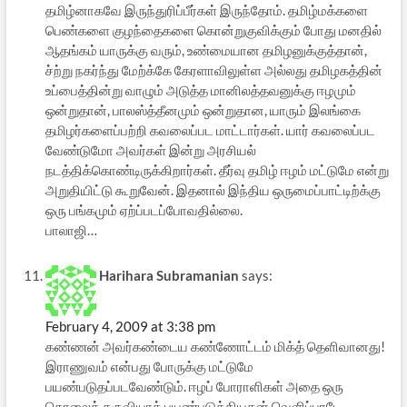
தமிழ்னாகவே இருந்துரிப்பீர்கள் இருந்தோம். தமிழ்மக்களை
பெண்களை குழந்தைகளை கொன்றுகுவிக்கும் போது மனதில்
ஆதங்கம் யாருக்கு வரும், உண்மையான தமிழனுக்குத்தான்,
ச்ற்று நகர்ந்து மேற்க்கே கேரளாவிலுள்ள அல்லது தமிழகத்தின்
உப்பைத்தின்று வாழும் அடுத்த மானிலத்தவனுக்கு ஈழமும்
ஒன்றுதான், பாலஸ்த்தீனமும் ஒன்றுதான, யாரும் இலங்கை
தமிழர்களைப்பற்றி கவலைப்பட மாட்டார்கள். யார் கவலைப்பட
வேண்டுமோ அவர்கள் இன்று அரசியல்
நடத்திக்கொண்டிருக்கிறார்கள். தீர்வு தமிழ் ஈழம் மட்டுமே என்று
அறுதியிட்டு கூறுவேன். இதனால் இந்திய ஒருமைப்பாட்டிற்க்கு
ஒரு பங்கமும் ஏற்ப்படப்போவதில்லை.
பாலாஜி…
Harihara Subramanian
says:
February 4, 2009 at 3:38 pm
கண்ணன் அவர்கண்டைய கண்ணோட்டம் மிக்த் தெளிவானது!
இராணுவம் என்பது போருக்கு மட்டுமே
பயண்படுதப்படவேண்டும். ஈழப் போராளிகள் அதை ஒரு
கொலைக் கருவியாக் பயண்படுத்தியதன் வெளிப்பாடே