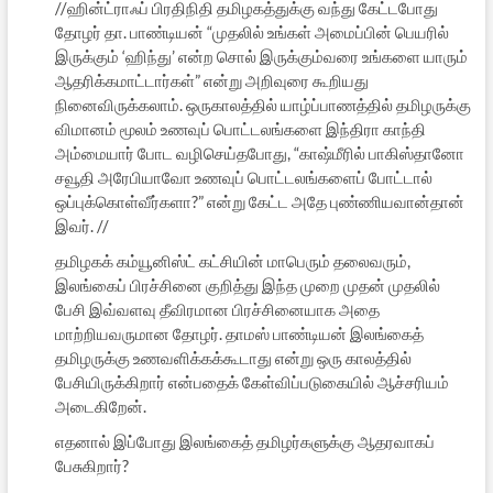
//ஹின்ட்ராஃப் பிரதிநிதி தமிழகத்துக்கு வந்து கேட்டபோது
தோழர் தா. பாண்டியன் “முதலில் உங்கள் அமைப்பின் பெயரில்
இருக்கும் ‘ஹிந்து’ என்ற சொல் இருக்கும்வரை உங்களை யாரும்
ஆதரிக்கமாட்டார்கள்” என்று அறிவுரை கூறியது
நினைவிருக்கலாம். ஒருகாலத்தில் யாழ்ப்பாணத்தில் தமிழருக்கு
விமானம் மூலம் உணவுப் பொட்டலங்களை இந்திரா காந்தி
அம்மையார் போட வழிசெய்தபோது, “காஷ்மீரில் பாகிஸ்தானோ
சவூதி அரேபியாவோ உணவுப் பொட்டலங்களைப் போட்டால்
ஒப்புக்கொள்வீர்களா?” என்று கேட்ட அதே புண்ணியவான்தான்
இவர். //
தமிழகக் கம்யூனிஸ்ட் கட்சியின் மாபெரும் தலைவரும்,
இலங்கைப் பிரச்சினை குறித்து இந்த முறை முதன் முதலில்
பேசி இவ்வளவு தீவிரமான பிரச்சினையாக அதை
மாற்றியவருமான தோழர். தாமஸ் பாண்டியன் இலங்கைத்
தமிழருக்கு உணவளிக்கக்கூடாது என்று ஒரு காலத்தில்
பேசியிருக்கிறார் என்பதைக் கேள்விப்படுகையில் ஆச்சரியம்
அடைகிறேன்.
எதனால் இப்போது இலங்கைத் தமிழர்களுக்கு ஆதரவாகப்
பேசுகிறார்?