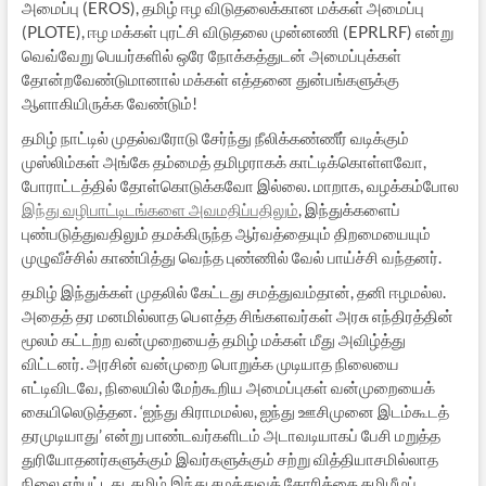
அமைப்பு (EROS), தமிழ் ஈழ விடுதலைக்கான மக்கள் அமைப்பு
(PLOTE), ஈழ மக்கள் புரட்சி விடுதலை முன்னணி (EPRLRF) என்று
வெவ்வேறு பெயர்களில் ஒரே நோக்கத்துடன் அமைப்புக்கள்
தோன்றவேண்டுமானால் மக்கள் எத்தனை துன்பங்களுக்கு
ஆளாகியிருக்க வேண்டும்!
தமிழ் நாட்டில் முதல்வரோடு சேர்ந்து நீலிக்கண்ணீர் வடிக்கும்
முஸ்லிம்கள் அங்கே தம்மைத் தமிழராகக் காட்டிக்கொள்ளவோ,
போராட்டத்தில் தோள்கொடுக்கவோ இல்லை. மாறாக, வழக்கம்போல
இந்து வழிபாட்டிடங்களை அவமதிப்பதிலும்
, இந்துக்களைப்
புண்படுத்துவதிலும் தமக்கிருந்த ஆர்வத்தையும் திறமையையும்
முழுவீச்சில் காண்பித்து வெந்த புண்ணில் வேல் பாய்ச்சி வந்தனர்.
தமிழ் இந்துக்கள் முதலில் கேட்டது சமத்துவம்தான், தனி ஈழமல்ல.
அதைத் தர மனமில்லாத பௌத்த சிங்களவர்கள் அரசு எந்திரத்தின்
மூலம் கட்டற்ற வன்முறையைத் தமிழ் மக்கள் மீது அவிழ்த்து
விட்டனர். அரசின் வன்முறை பொறுக்க முடியாத நிலையை
எட்டிவிடவே, நிலையில் மேற்கூறிய அமைப்புகள் வன்முறையைக்
கையிலெடுத்தன. ‘ஐந்து கிராமமல்ல, ஐந்து ஊசிமுனை இடம்கூடத்
தரமுடியாது’ என்று பாண்டவர்களிடம் அடாவடியாகப் பேசி மறுத்த
துரியோதனர்களுக்கும் இவர்களுக்கும் சற்று வித்தியாசமில்லாத
நிலை ஏற்பட்டது. தமிழ் இந்து சமத்துவக் கோரிக்கை தமிழீழப்