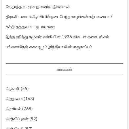
வேதாந்தம் : மூன்று உணர்வு நிலைகள்
திராவிட மாடல் ஆட்சியில் நடைபெற்ற ஊழல்கள் கற்பனையா ?
சக்தி தத்துவம் – ஜடாயு உரை
இந்த ஹிந்து சமூகம்: கல்கியின் 1936 விகடன் தலையங்கம்
பங்களாதேஷ் கலவரமும் இந்தியாவின்பாதுகாப்பும்
வகைகள்
அஞ்சலி
(55)
அனுபவம்
(163)
அரசியல்
(769)
அறிவிப்புகள்
(92)
அறிவியல்
(57)