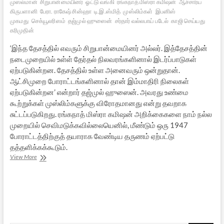
முஸல்மான்
சிறுபான்மையினர்
ஓட்டு வங்கி
ரங்கநாத் மிஸ்ரா கமிஷன்
ஆச்சார்ய
கிருபளானி
பேரா. ராகேஷ் சின்ஹா
டி.இ.ஸ்மித்
முஸ்லிம்கள்
இபனிஸ்
முகமது
செக்யூலரிஸம்
தஜ்முல் ஹுஸைன்
சர்தார் வல்லபாய் படேல்
காஜி செய்யது
கரிமுதின்
‘இந்த தேசத்தில் எவரும் சிறுபான்மையினர் அல்லர். இத்தேசத்தின்
நடைமுறையில் உள்ள் தேர்தல் நிலவரங்களினால் இடர்ப்பாடுகள்
ஏற்படுகின்றன. தேசத்தில் உள்ள அனைவரும் ஒன்றுதான்.
ஆட்சிமுறை போராட்டங்களினால் தான் இம்மாதிரி நிலைகள்
ஏற்படுகின்றன’ என்றார் தஜ்முல் ஹுஸைன். அவரது உண்மை
கூற்றுக்கள் முஸ்லிம்களுக்கு விரோதமானது என்று தவறாக
சுட்டப்படுகிறது. ரங்கநாத் மிஸ்ரா கமிஷன் அறிக்கைகளை நாம் நல்ல
முறையில் செவிமடுக்கவில்லையெனில், மீண்டும் ஒரு 1947
போராட்டத்திற்குத் தயாராக வேண்டிய தருணம் ஏற்பட்டு
தத்தளிக்கக்கூடும்.
பறிக்கப்படும்
View More
இந்துக்களின்
இடஒதுக்கீடும்
வாழ்வுரிமைகளும்