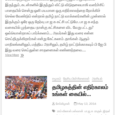
இருந்தும், கடன்களில் இருந்தும் விட்டு விடுதலையாகி வளர்ச்சிப்
பாதையில் சென்று ஒளி மயமான ஒரு எதிர்காலத்தை நோக்கிச்
செல்ல வேண்டும் என்றால் தமிழ் நாட்டு வாக்களர்களின் முன்னால்
இருக்கும் ஒரே ஒரு தேர்வு பா ஜ க கட்சி மட்டுமே. பா ஜ க எந்த
வகையில் முந்தைய நான்கு கட்சிகளை விட வேறு பட்டது?
ஒவ்வொன்றாகப் பார்க்கலாம்… அவர்கள் இது வரை என்ன
செய்திருக்கிறார்கள் என்று கேட்கலாம். தாங்கள் ஆளும்
மாநிலங்களிலும், மத்திய அரசிலும், தமிழ் நாட்டுக்காகவும் பி ஜே பி
இது வரை செய்துள்ள சாதனைகள் எண்ணற்றவை….
தமிழக
View More
தேர்தல்
2016:
ஒரு
வேண்டுகோள்
–
சமூகம்
தேசிய பிரச்சினைகள்
அரசியல்
4
தமிழகத்தின் எதிர்காலம்
(வேண்டும்
பா.ஜ.க)
உங்கள் கையில்…
சேக்கிழான்
May 13, 2016
ராம் விலாஸ் பஸ்வான்
பா.ஜ.க
ராகுல்
ஜிதன்ராம