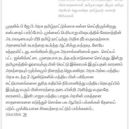
அரசு சாதனைகள்
தமிழக பாஜக
திமுக
தமிழக
அரசியல்
ஜெயலலிதா
தமிழ்நாடு
வானதி
சீனிவாசன்
முதலில் பி ஜே பி அரசு தமிழ்நாட்டுக்காக என்ன செய்திருக்கிறது
என்பதைப் பார்ப்போம். முல்லைப் பெரியாறு விஷயத்தில் கேரளத்தின்
அடாவடியையும் மீறி தமிழ் நாட்டிற்கு அதிக நீர் வருவதற்காக
அணையின் உயரத்தை உயர்த்த ஆட்சிக்கு வந்தவுடனேயே
உத்தரவிட்டது. காங்கிரஸ் திமுக அரசாங்களினால் தடை செய்யப்
பட்ட ஜல்லிக்கட்டை முறையாக நடத்த ஏற்பாடுகளை செய்தது. இன்று
தமிழகத்தில் ஓரளவுக்கு மின் வெட்டு இல்லாமல் இருப்பதன் காரணம்
அகந்தையும் மூர்க்கமும் நிறைந்த ஜெயலலிதா அரசு அல்ல. மத்திய
அரசு கடந்த 2 ஆண்டுகளில் மத்திய மின் பகிர்மான
கட்டுமானங்களை துரித கதியில் நிர்மாணித்து மத்திய தொகுப்பில்
இருந்து வரும் மின்சாரத்தை தடையின்றி அளித்து வருவதே
காரணம்.., இனி பாஜக மத்திய பாஜக அரசின் மகத்தான
சாதனைகளை எடுத்துச் சொல்ல பல ஆயிரம் பக்கங்கள் தேவைப்
படும். முக்கியமான சிலவற்றை மட்டும் பார்க்கலாம்..
பா.ஜ.கவுக்கு
View More
ஏன்
வாக்களிக்க