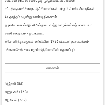
சனாதன தர்ம சர்ச்சை: ஒரு முழுமையான பார்வை
சட்டத்தை மதிக்காத ஆட்சியாளர்கள் மற்றும் அரசியல்வாதிகள்
வேதாந்தம் : மூன்று உணர்வு நிலைகள்
திராவிட மாடல் ஆட்சியில் நடைபெற்ற ஊழல்கள் கற்பனையா ?
சக்தி தத்துவம் – ஜடாயு உரை
இந்த ஹிந்து சமூகம்: கல்கியின் 1936 விகடன் தலையங்கம்
பங்களாதேஷ் கலவரமும் இந்தியாவின்பாதுகாப்பும்
வகைகள்
அஞ்சலி
(55)
அனுபவம்
(163)
அரசியல்
(769)