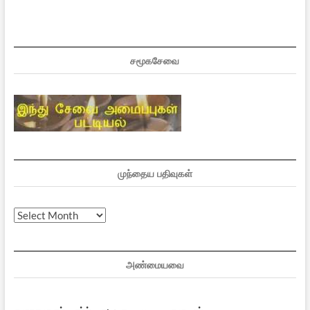
சமூகசேவை
முந்தைய பதிவுகள்
முந்தைய
பதிவுகள்
அண்மையவை