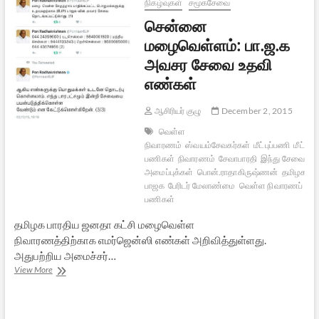
–
நிகழ்வுகள்
சமூகசேவை
1
சென்னை
(வேண்டாம்
தி.மு.க)
மழைவெள்ளம்: பா.ஜ.க
அவசர சேவை உதவி
எண்கள்
ஆசிரியர் குழு
December 2, 2015
வெள்ள
நிவாரணம்
ஸ்வயம்சேவகர்கள்
மீட்புப்பணி
மீட்புப்
பணிகள்
நிவாரணம்
சேவாபாரதி
இந்து சேவை
அமைப்புக்கள்
பொன்.ராதாகிருஷ்ணன்
தமிழக
பாஜக
பேரிடர் மேலாண்மை
வெள்ள நிவாரணப்
பணிகள்
தமிழக பாரதிய ஜனதா கட்சி மழைவெள்ள
நிவாரணத்திற்காக எமர்ஜென்ஸி எண்கள் அறிவித்துள்ளது.
அதுபற்றிய அமைச்சர்…
சென்னை
View More
மழைவெள்ளம்:
பா.ஜ.க
அவசர