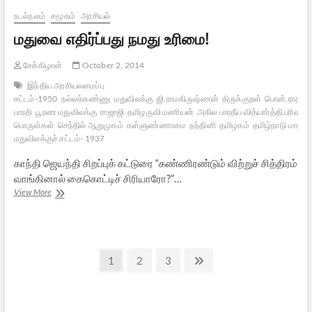
சேவை
உதவி
உடல்நலம்
சமூகம்
அரசியல்
எண்கள்
மதுவை எதிர்ப்பது நமது உரிமை!
சேக்கிழான்
October 2, 2014
இந்திய அரசியலமைப்பு
சட்டம்-1950
நல்லக்கண்ணு
மதுவிலக்கு
ஜி.ராமகிருஷ்ணன்
திருக்குறள்
பொன்.ராதாக
பாரதி
பூரண மதுவிலக்கு
ராஜாஜி
தமிழருவி மணியன்
அகில பாரதீய வித்யார்த்தி பரிஷத்
பொருள்கள்
செந்தில் ஆறுமுகம்
கள்ளுண்ணாமை
நந்தினி
தமிழகம்
தமிழ்நாடு மாநி
மதுவிலக்குச் சட்டம்- 1937
காந்தி ஜெயந்தி சிறப்புக் கட்டுரை “கண்ணிரண்டும் விற்றுச் சித்திரம்
வாங்கினால் கைகொட்டிச் சிரியாரோ?”…
மதுவை
View More
எதிர்ப்பது
நமது
உரிமை!
Posts
Page
Page
Page
Next
1
2
3
page
pagination