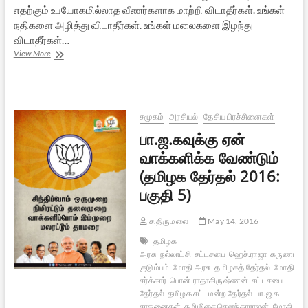
எதற்கும் உபயோகமில்லாத வீணர்களாக மாற்றி விடாதீர்கள். உங்கள்
நதிகளை அழித்து விடாதீர்கள். உங்கள் மலைகளை இழந்து
விடாதீர்கள்…
தமிழ்நாட்டைக்
View More
காப்பாற்ற
பாஜகவுக்கு
வாக்களியுங்கள்
(தேர்தல்
2016:
சமூகம்
அரசியல்
தேசிய பிரச்சினைகள்
பகுதி
பா.ஜ.கவுக்கு ஏன்
6)
வாக்களிக்க வேண்டும்
(தமிழக தேர்தல் 2016:
பகுதி 5)
ச.திருமலை
May 14, 2016
தமிழக
அரசு
நல்லாட்சி
சட்டசபை
ஹெச்.ராஜா
கருணாநித
குடும்பம்
மோதி அரசு
தமிழகத் தேர்தல்
மோதி
சர்க்கார்
பொன்.ராதாகிருஷ்ணன்
சட்டசபை
தேர்தல்
தமிழக சட்டமன்ற தேர்தல்
பா.ஜ.க
சாதனைகள்
தமிழிசை சௌந்தரராஜன்
மோதி