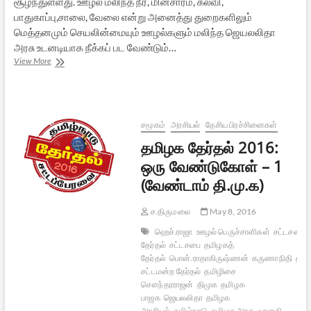
சூழ்ந்துள்ளது. ஊழல் மலிந்த நீர், மின்சாரம், கல்வி,
பாதுகாப்பு,சாலை, வேலை என்று அனைத்து துறைகளிலும்
மெத்தனமும் செயலின்மையும் ஊழல்களும் மலிந்த ஜெயலலிதா
அரசு உடனடியாக நீக்கப் பட வேண்டும்…
தமிழக
View More
தேர்தல்
2016:
ஒரு
வேண்டுகோள்
–
சமூகம்
அரசியல்
தேசிய பிரச்சினைகள்
2
தமிழக தேர்தல் 2016:
(வேண்டாம்
அ.தி.மு.க)
ஒரு வேண்டுகோள் – 1
(வேண்டாம் தி.மு.க)
ச.திருமலை
May 8, 2016
ஹெச்.ராஜா
ஊழல் பெருச்சாளிகள்
சட்டசபை
தேர்தல்
சட்டசபை
தமிழகத்
தேர்தல்
பொன்.ராதாகிருஷ்ணன்
கருணாநிதி
தமி
சட்டமன்ற தேர்தல்
தமிழிசை
சௌந்தரராஜன்
திமுக
தமிழக
பாஜக
ஜெயலலிதா
தமிழக
அரசியல்
தமிழ்நாடு
தமிழக அரசு
வானதி