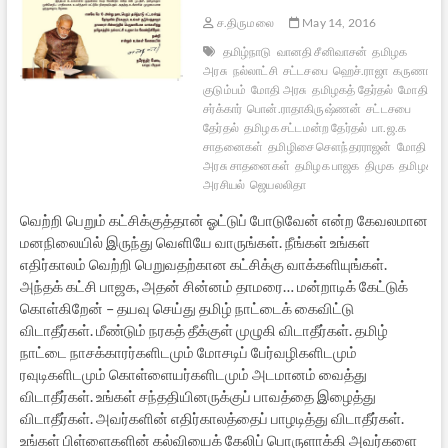
ச.திருமலை
May 14, 2016
தமிழ்நாடு
வானதி சீனிவாசன்
தமிழக
அரசு
நல்லாட்சி
சட்டசபை
ஹெச்.ராஜா
கருணாநித
குடும்பம்
மோதி அரசு
தமிழகத் தேர்தல்
மோதி
சர்க்கார்
பொன்.ராதாகிருஷ்ணன்
சட்டசபை
தேர்தல்
தமிழக சட்டமன்ற தேர்தல்
பா.ஜ.க
சாதனைகள்
தமிழிசை சௌந்தரராஜன்
மோதி
அரசு சாதனைகள்
தமிழக பாஜக
திமுக
தமிழக
அரசியல்
ஜெயலலிதா
வெற்றி பெறும் கட்சிக்குத்தான் ஓட்டுப் போடுவேன் என்ற கேவலமான
மனநிலையில் இருந்து வெளியே வாருங்கள். நீங்கள் உங்கள்
எதிர்காலம் வெற்றி பெறுவதற்கான கட்சிக்கு வாக்களியுங்கள்.
அந்தக் கட்சி பாஜக, அதன் சின்னம் தாமரை… மன்றாடிக் கேட்டுக்
கொள்கிறேன் – தயவு செய்து தமிழ் நாட்டைக் கைவிட்டு
விடாதீர்கள். மீண்டும் நரகத் தீக்குள் முழுகி விடாதீர்கள். தமிழ்
நாட்டை நாசக்காரர்களிடமும் மோசடிப் பேர்வழிகளிடமும்
ரவுடிகளிடமும் கொள்ளையர்களிடமும் அடமானம் வைத்து
விடாதீர்கள். உங்கள் சந்ததியினருக்குப் பாவத்தை இழைத்து
விடாதீர்கள். அவர்களின் எதிர்காலத்தைப் பாழடித்து விடாதீர்கள்.
உங்கள் பிள்ளைகளின் கல்வியைக் கேலிப் பொருளாக்கி அவர்களை