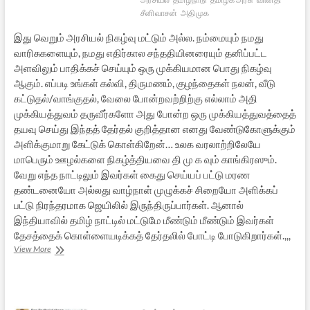
சீனிவாசன்
அதிமுக
இது வெறும் அரசியல் நிகழ்வு மட்டும் அல்ல. நம்மையும் நமது
வாரிசுகளையும், நமது எதிர்கால சந்ததியினரையும் தனிப்பட்ட
அளவிலும் பாதிக்கச் செய்யும் ஒரு முக்கியமான பொது நிகழ்வு
ஆகும். எப்படி உங்கள் கல்வி, திருமணம், குழந்தைகள் நலன், வீடு
கட்டுதல்/வாங்குதல், வேலை போன்றவற்றிற்கு எல்லாம் அதி
முக்கியத்துவம் தருவீர்களோ அது போன்ற ஒரு முக்கியத்துவத்தைத்
தயவு செய்து இந்தத் தேர்தல் குறித்தான எனது வேண்டுகோளுக்கும்
அளிக்குமாறு கேட்டுக் கொள்கிறேன்… உலக வரலாற்றிலேயே
மாபெரும் ஊழல்களை நிகழ்த்தியவை தி மு க வும் காங்கிரஸும்.
வேறு எந்த நாட்டிலும் இவர்கள் கைது செய்யப் பட்டு மரண
தண்டனையோ அல்லது வாழ்நாள் முழுக்கச் சிறையோ அளிக்கப்
பட்டு நிரந்தரமாக ஜெயிலில் இருந்திருப்பார்கள். ஆனால்
இந்தியாவில் தமிழ் நாட்டில் மட்டுமே மீண்டும் மீண்டும் இவர்கள்
தேசத்தைக் கொள்ளையடிக்கத் தேர்தலில் போட்டி போடுகிறார்கள்.,,,
தமிழக
View More
தேர்தல்
2016:
ஒரு
வேண்டுகோள்