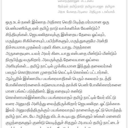
சௌந்தரராஜன்
சட்டசபை
தேர்தல்
தமிழ்நாடு
தமிழக பாஜக
தமிழக
அரசு
போதை அடிமை
அதிமுக
டாஸ்மாக்
ஒரு உடல் நலன் இல்லாத அதிகார வெறி பிடித்த மர்மமான ஒரு
பெண்மணிக்கு ஏன் தமிழ் நாடு வாக்களிக்க வேண்டும்?
சிந்தியுங்கள். ஜெயலலிதாவுக்கு இன்றைய தேவை ஓய்வும்,
மருத்துவ சிகிச்சையும், பயிற்சிகளும், மருந்துகளுமே அன்றி
நிச்சயமாக முதல்வர் பதவி கிடையாது. அதற்கான
அருகதையுடையவர் அவர் கிடையாது என்பதை மீண்டும் மீண்டும்
நிரூபித்து வருகிறார். அவருக்குத் தேவையான ஓய்வை
அளியுங்கள்… தமிழ் நாட்டில் முக்கியமான இந்துத் தலைவர்கள்
பலரும் கொடூரமான முறையில் வெட்டிக் கொல்லப் பட்டார்கள்.
ஆம்பூரில் இஸ்லாமிய பயங்கரவாதிகள் பெரும் கலவரம் நடத்தி
போலீஸ்காரர்களைக் கடுமையாகத் தாக்கி பெண் போலீஸ்காரர்களை
மான பங்கப் படுத்தினர். இது எதையும் கண்டு
கொள்ளாமல்இஸ்லாமிய பயங்கரவாதம் தமிழ் நாட்டில் வேர் விட்டு
வளர அனுமதி அளித்து வைத்திருக்கிறார் ஜெயலலிதா. ஓட்டுக்காக
இவர் அனுமதித்திருக்கும் பயங்கரவாதம் நாளைக்கு ஒட்டு மொத்தத்
தமிழ் நாட்டையே அழித்து விடக் கூடியது. நீங்களும் உங்கள் மனைவி
குழந்தைகளும் குண்டு வெடித்துச் சிதறும் அபாயம் தமிழ் நாட்டைச்