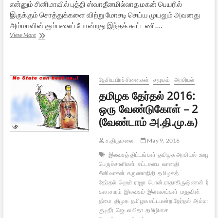
என்னும் சினிமாவில் புத்தி ஸ்வாதீனமில்லாத மகன் பெயரில்
இருக்கும் சொத்துக்களை விற்று மோசடி செய்ய முயலும் அவனது
அம்மாவின் கும்பலைப் போன்றது இந்தக் கூட்டணி….
தமிழக
View More
தேர்தல்
2016:
ஒரு
வேண்டுகோள்
–
தேசிய பிரச்சினைகள்
சமூகம்
அரசியல்
3
தமிழக தேர்தல் 2016:
(தீயசக்தி
ம.ந.கூ)
ஒரு வேண்டுகோள் – 2
(வேண்டாம் அ.தி.மு.க)
ச.திருமலை
May 9, 2016
இலவசத் திட்டங்கள்
தமிழக அரசியல்
ஊழல்
பெருச்சாளிகள்
சட்டசபை
வானதி
சீனிவாசன்
கருணாநிதி
தமிழகத்
தேர்தல்
ஹெச்.ராஜா
பொன்.ராதாகிருஷ்ணன்
இல
கலாசாரம்
இலவசம்
இலவசங்கள்
மதுவின்
தீமை
திமுக
தமிழக சட்டமன்ற தேர்தல்
அம்மா
குடிநீர்
ஜெயலலிதா
தமிழிசை