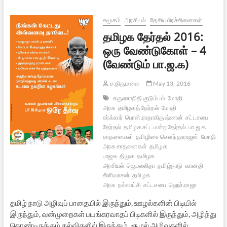
வேண்டும்
(தமிழக
தேர்தல்
சமூகம்
அரசியல்
தேசிய பிரச்சினைகள்
2016:
தமிழக தேர்தல் 2016:
பகுதி
5)
ஒரு வேண்டுகோள் – 4
(வேண்டும் பா.ஜ.க)
ச.திருமலை
May 13, 2016
கருணாநிதி குடும்பம்
மோதி
அரசு
தமிழகத் தேர்தல்
மோதி
சர்க்கார்
பொன்.ராதாகிருஷ்ணன்
சட்டசபை
தேர்தல்
தமிழக சட்டமன்ற தேர்தல்
பா.ஜ.க
சாதனைகள்
தமிழிசை சௌந்தரராஜன்
மோதி
அரசு சாதனைகள்
தமிழக
பாஜக
திமுக
தமிழக
அரசியல்
ஜெயலலிதா
தமிழ்நாடு
வானதி
சீனிவாசன்
தமிழக
அரசு
நல்லாட்சி
சட்டசபை
ஹெச்.ராஜா
தமிழ் நாடு அழிவுப் பாதையில் இருந்தும், ஊழல்களின் பிடியில்
இருந்தும், வன்முறைகள் பயங்கரவாதப் பிடிகளில் இருந்தும், அழிந்து
கொண்டிருக்கும் கல்விகளில் இருந்தும், சூழல் அழிவுகளில்