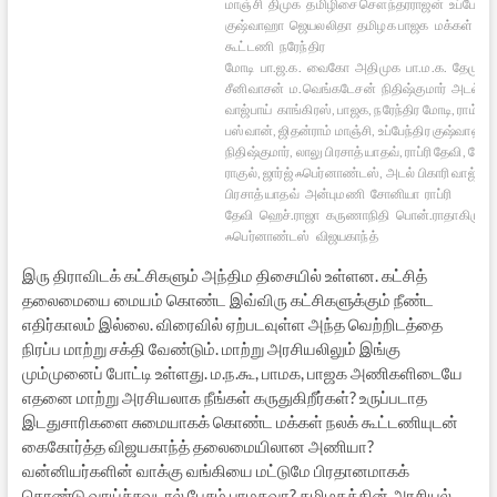
மாஞ்சி
திமுக
தமிழிசை சௌந்தரராஜன்
உப்பேந்தி
குஷ்வாஹா
ஜெயலலிதா
தமிழக பாஜக
மக்கள் நலக
கூட்டணி
நரேந்திர
மோடி
பா.ஜ.க.
வைகோ
அதிமுக
பா.ம.க.
தேமுதி
சீனிவாசன்
ம.வெங்கடேசன்
நிதிஷ்குமார்
அடல் பி
வாஜ்பாய்
காங்கிரஸ், பாஜக, நரேந்திர மோடி, ராம் வ
பஸ்வான், ஜிதன்ராம் மாஞ்சி, உப்பேந்திர குஷ்வாஹா,
நிதிஷ்குமார், லாலு பிரசாத் யாதவ், ராப்ரி தேவி, சோ
ராகுல், ஜார்ஜ் ஃபெர்னாண்டஸ், அடல் பிகாரி வாஜ்பாய்
பிரசாத் யாதவ்
அன்புமணி
சோனியா
ராப்ரி
தேவி
ஹெச்.ராஜா
கருணாநிதி
பொன்.ராதாகிருஷ
ஃபெர்னாண்டஸ்
விஜயகாந்த்
இரு திராவிடக் கட்சிகளும் அந்திம திசையில் உள்ளன. கட்சித்
தலைமையை மையம் கொண்ட இவ்விரு கட்சிகளுக்கும் நீண்ட
எதிர்காலம் இல்லை. விரைவில் ஏற்படவுள்ள அந்த வெற்றிடத்தை
நிரப்ப மாற்று சக்தி வேண்டும். மாற்று அரசியலிலும் இங்கு
மும்முனைப் போட்டி உள்ளது. ம.ந.கூ, பாமக, பாஜக அணிகளிடையே
எதனை மாற்று அரசியலாக நீங்கள் கருதுகிறீர்கள்? உருப்படாத
இடதுசாரிகளை சுமையாகக் கொண்ட மக்கள் நலக் கூட்டணியுடன்
கைகோர்த்த விஜயகாந்த் தலைமையிலான அணியா?
வன்னியர்களின் வாக்கு வங்கியை மட்டுமே பிரதானமாகக்
கொண்டு வாய்ச்சவடால் பேசும் பாமகவா? தமிழகத்தின் அரசியல்