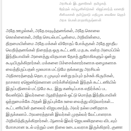
அரசியல்
இடதுசாரிகள்
தமிழகத்
தேர்தல்
கம்யூனிஸ்டுகள்
விஜய்காந்த்
வானதி
சீனிவாசன்
தமிழ்நாடு
மதிமுக
வைகோ
ஹெச்.ரா
அரசு
பொன்.ராதாகிருஷ்ணன்
அதே ஊழல்கள், அதே ரவுடித்தனங்கள், அதே கொலை
கொள்ளைகள், அதே செயல்பாட்டின்மை, அறிவின்மை,
திறமையின்மை அதே மக்கள் விரோதப் போக்குகள் அதே ஜாதீய
வெறித்தனங்கள் நிறைந்த ஒரு கூட்டணி. ம.ந.கூ என்ற அமைப்பில்
இந்தியாவின் அனைத்து விதமான தேசத் துரோகிகளும் ஒன்று
கூடியிருக்கிறார்கள். மக்களை பிச்சைக்காரர்களாக ஏழைகளாக
வைத்திருப்பதன் மூலமாக மட்டுமே தங்களது அரசியல்
அதிகாரத்தைத் தொடர முடியும் என்று நம்பும் நச்சுக் கிருமிகள்,
நாசகார ஏஜெண்டுகளான மார்க்சிஸ்டுகள் இந்தக் கூட்டணியில்
இருப்பதினால் மட்டுமே கூட இது கண்டிப்பாக எதிர்க்கப் பட
வேண்டும். இவர்களை ஆதரித்தால் ஒட்டு மொத்த இந்தியாவின்
ஒற்றுமைக்கே அதன் இருப்புக்கே உலை வைத்து விடுவார்கள்…
கூட்டணியின் தலைவர் விஜயகாந்த். அவர் நல்ல மனிதராக
இருக்கலாம். அவரைத்தான் இவர்கள் முதல்வர் வேட்பாளராக
அறிவித்திருக்கிறார்கள். ஆனால் இவர் ஜெயலலிதாவை விடவும்
மோசமான உடல் மற்றும் மன நிலை உடையவராக இருக்கிறார். குணா