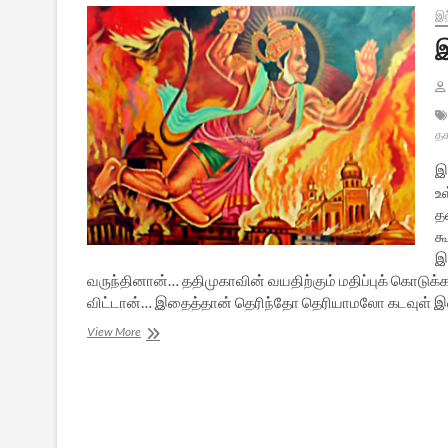
இந
இ
த
இ
உ
த
க
இ
வருந்தினான்… ததிமுகாவின் வயதிற்கும் மதிப்புக் கொடுக்
விட்டான்… இதைத்தான் தெரிந்தோ தெரியாமலோ கடவுள் இல்லை எ
இராமன்:
View More
ஒரு
மாபெரும்
மனிதகுல
விளக்கு
–
21