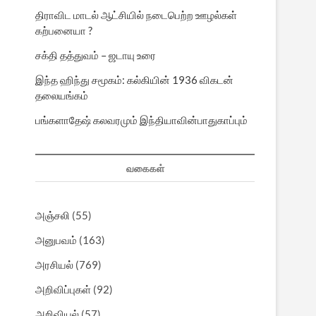
திராவிட மாடல் ஆட்சியில் நடைபெற்ற ஊழல்கள்
கற்பனையா ?
சக்தி தத்துவம் – ஜடாயு உரை
இந்த ஹிந்து சமூகம்: கல்கியின் 1936 விகடன்
தலையங்கம்
பங்களாதேஷ் கலவரமும் இந்தியாவின்பாதுகாப்பும்
வகைகள்
அஞ்சலி
(55)
அனுபவம்
(163)
அரசியல்
(769)
அறிவிப்புகள்
(92)
அறிவியல்
(57)