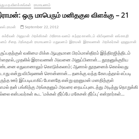
்து மத விளக்கங்கள்
ராமாயணம்
ராமன்: ஒரு மாபெரும் மனிதகுல விளக்கு – 21
எஸ்.ராமன்
September 22, 2012
சுக்ரீவன்
அனுமன்
அரக்கிகள்
அசோக வனம்
சுந்தர காண்டம்
விபீஷணன்
லங்காபுரி
கனம்
சீதை
அங்கதன்
ராமாயணம்
மதுவனம்
இராமன்
இராவணன்
அரக்கர்கள்
ஹனுமான்
ருப்பதற்குள் வலிமை மிக்க ஆயுதமான பிரம்மாஸ்திரம் இந்திரஜித்திடம்
ள்ளதால், முதலில் இராவணன் அவனை அனுப்பினான்… தூதனுக்குரிய
ண்டனை எதுவானாலும் கொடுக்கலாம்; ஆனால் தூதனைக் கொல்வது
ூடாது என்று விபீஷணன் சொன்னான்… தனக்கு வந்த கோபத்தால் எப்படி
ருந்த ஊர் இப்படியாகிப் போனதே என்று ஹனுமன் மனதிற்குள்
காமல் தன் பங்கிற்கு அங்கதனும் அவரை நையப்புடைத்து அடித்து நொறுக்கி
ன்பவர்கள் கூட ‘மக்கள் தீர்ப்பே மகேசன் தீர்ப்பு’ என்றார்கள்…