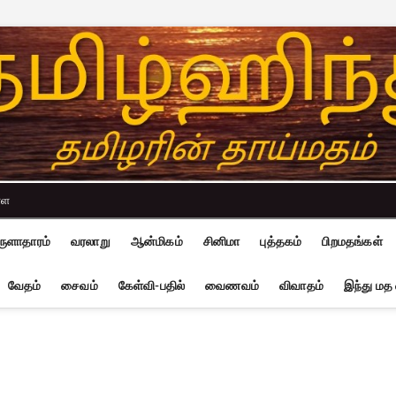
்ள
ுளாதாரம்
வரலாறு
ஆன்மிகம்
சினிமா
புத்தகம்
பிறமதங்கள்
வேதம்
சைவம்
கேள்வி-பதில்
வைணவம்
விவாதம்
இந்து மத