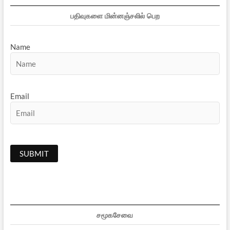
பதிவுகளை மின்னஞ்சலில் பெற
Name
Email
சமூகசேவை