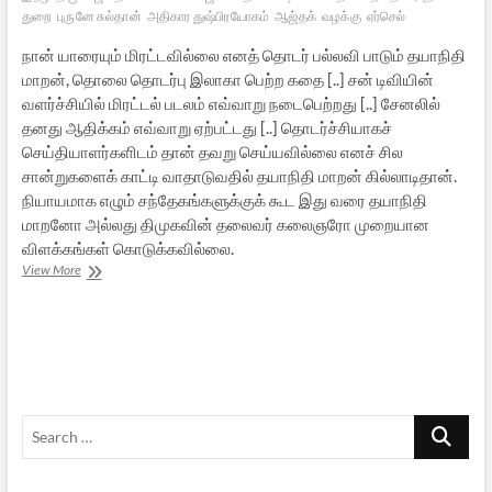
துறை
புருனே சுல்தான்
அதிகார துஷ்பிரயோகம்
ஆஜ்தக்
வழக்கு
ஏர்செல்
நான் யாரையும் மிரட்டவில்லை எனத் தொடர் பல்லவி பாடும் தயாநிதி
மாறன், தொலை தொடர்பு இலாகா பெற்ற கதை [..] சன் டிவியின்
வளர்ச்சியில் மிரட்டல் படலம் எவ்வாறு நடைபெற்றது [..] சேனலில்
தனது ஆதிக்கம் எவ்வாறு ஏற்பட்டது [..] தொடர்ச்சியாகச்
செய்தியாளர்களிடம் தான் தவறு செய்யவில்லை எனச் சில
சான்றுகளைக் காட்டி வாதாடுவதில் தயாநிதி மாறன் கில்லாடிதான்.
நியாயமாக எழும் சந்தேகங்களுக்குக் கூட இது வரை தயாநிதி
மாறனோ அல்லது திமுகவின் தலைவர் கலைஞரோ முறையான
விளக்கங்கள் கொடுக்கவில்லை.
தொலைத்
View More
தொடர்புத்
துறையில்
மாறனின்
திருவிளையாடல்கள்
Search
…