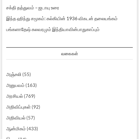
சக்தி தத்துவம் – ஜடாயு உரை
இந்த ஹிந்து சமூகம்: கல்கியின் 1936 விகடன் தலையங்கம்
பங்களாதேஷ் கலவரமும் இந்தியாவின்பாதுகாப்பும்
வகைகள்
அஞ்சலி
(55)
அனுபவம்
(163)
அரசியல்
(769)
அறிவிப்புகள்
(92)
அறிவியல்
(57)
ஆன்மிகம்
(433)