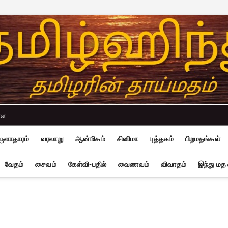
்ள
ுளாதாரம்
வரலாறு
ஆன்மிகம்
சினிமா
புத்தகம்
பிறமதங்கள்
வேதம்
சைவம்
கேள்வி-பதில்
வைணவம்
விவாதம்
இந்து மத