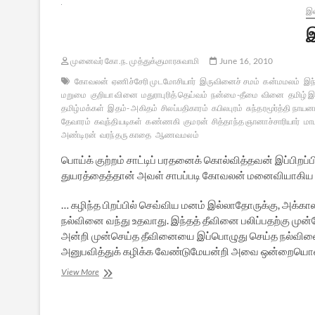
இல
இ
முனைவர் கோ.ந. முத்துக்குமாரசுவாமி
June 16, 2010
கோவலன்
ஏணிச்சேரி முடமோசியார்
இருவினைச் சமம்
கன்மமலம்
இந்
மறுமை
குறியா வினை
மதுராபுரித் தெய்வம்
நன்மை-தீமை
வினை
தமிழ் இ
தமிழ்மக்கள்
இதம்- அகிதம்
சிலப்பதிகாரம்
கபிலபுரம்
சுந்தரமூர்த்தி நாயனா
தேவாரம்
கவுந்தியடிகள்
கண்ணகி
குமரன்
சித்தாந்த ஞானாச்சாரியார்
மா
அண்டிரன்
வரந்தரு காதை
ஆணவமலம்
பொய்க் குற்றம் சாட்டிப் பரதனைக் கொல்வித்தவன் இப்பிறப
துயரத்தைத்தான் அவள் சாபப்படி கோவலன் மனைவியாகிய ந
… கழிந்த பிறப்பில் செவ்விய மனம் இல்லாதோருக்கு, அக்காலத
நல்வினை வந்து உதவாது. இந்தத் தீவினை பலிப்பதற்கு ம
அன்றி முன்செய்த தீவினையை இப்பொழுது செய்த நல்வின
அனுபவித்துக் கழிக்க வேண்டுமேயன்றி அவை ஒன்றையொன்று 
இம்மைச்
View More
செய்தது