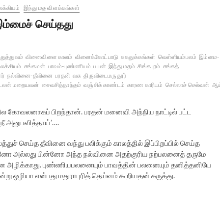
க்கியம்
இந்து மத விளக்கங்கள்
ம்மைச் செய்தது
துத்துவம்
வினைவிளை காலம்
வினைக்கோட்பாடு
சுகதுக்கங்கள்
வெள்ளியம்பலம்
இம்மை-
லக்கியம்
சங்கமன்
பாவம்-புண்ணியம்
பயன்
இந்து மதம்
சிங்கபுரம்
சங்கத்
ர்
நல்வினை-தீவினை
பரதன்
வசு
திருவிடைமருதூர்
டலன் மறையவன்
சைவசித்தாந்தம்
வஞ்சிக் காண்டம்
காரண காரியம்
செல்லாச் செல்வன்
ஆய
்பில கோவலனாகப் பிறந்தான். பரதன் மனைவி அந்நிய நாட்டில் பட்ட
ீ அனுபவித்தாய்’….
்துச் செய்த தீவினை வந்து பலிக்கும் காலத்தில் இப்பிறப்பில் செய்த
ுன்னோ அல்லது பின்னோ அந்த நல்வினை அதற்குரிய நற்பலனைத் தருமே
ை அழிக்காது. புண்ணியபலனையும் பாவத்தின் பலனையும் தனித்தனியே
ஒழியா என்பது மதுராபுரித் தெய்வம் கூறியதன் கருத்து.