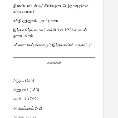
திராவிட மாடல் ஆட்சியில் நடைபெற்ற ஊழல்கள்
கற்பனையா ?
சக்தி தத்துவம் – ஜடாயு உரை
இந்த ஹிந்து சமூகம்: கல்கியின் 1936 விகடன்
தலையங்கம்
பங்களாதேஷ் கலவரமும் இந்தியாவின்பாதுகாப்பும்
வகைகள்
அஞ்சலி
(55)
அனுபவம்
(163)
அரசியல்
(769)
அறிவிப்புகள்
(92)
அறிவியல்
(57)