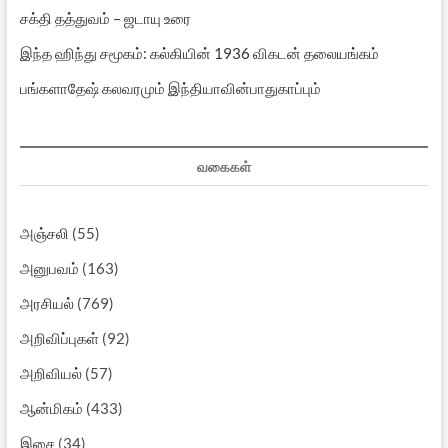
சக்தி தத்துவம் – ஜடாயு உரை
இந்த ஹிந்து சமூகம்: கல்கியின் 1936 விகடன் தலையங்கம்
பங்களாதேஷ் கலவரமும் இந்தியாவின்பாதுகாப்பும்
வகைகள்
அஞ்சலி
(55)
அனுபவம்
(163)
அரசியல்
(769)
அறிவிப்புகள்
(92)
அறிவியல்
(57)
ஆன்மிகம்
(433)
இசை
(34)