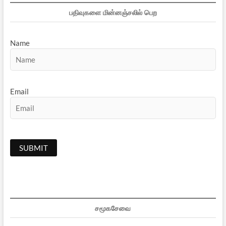
பதிவுகளை மின்னஞ்சலில் பெற
Name
Email
சமூகசேவை