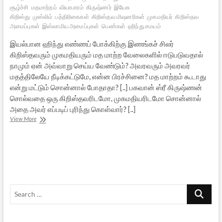
சூழ்ச்சி
மதமாற்றம்
வியாபாரம்
கிருஷ்ணர்
இயேசு
கிறிஸ்து
முஸ்லிம்
பத்திரிகைகள்
கிறிஸ்தவ மிஷனரிகள்
முகமதியர்
கிறிஸ்தவ
அமைப்புகள்
இஸ்லாமிய அமைப்புகள்
பெண்கள்
ஹிந்து சமயம்
இயல்பான ஹிந்து எண்ணப் போக்கிற்கு இணங்கச் சிலர்
கிறிஸ்தவரும் முகமதியரும் மத மாற்ற வேலைகளில் ஈடுபடுவதால்
நாமும் ஏன் அவ்வாறு செய்ய வேண்டும்? அவரவரும் அவரவர்
மதத்திலேயே நீடிக்கட்டுமே, என்ன பிரச்சினை? மத மாற்றம் கூடாது
என்று மட்டும் சொன்னால் போதாதா? [..] பகவான் ஸ்ரீ கிருஷ்ணன்
சொல்வதை ஒரு கிறிஸ்தவரிடமோ, முகமதியரிடமோ சொன்னால்
அதை அவர் எப்படிப் புரிந்து கொள்வார்? [..]
இனி
View More
நாம்
செய்ய
வேண்டுவது…
Search
…