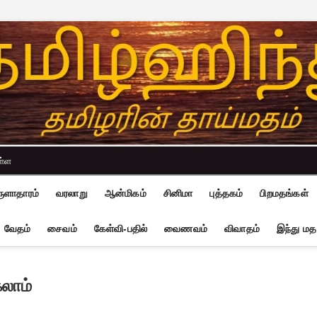
ள்ள
ுளாதாரம்
வரலாறு
ஆன்மிகம்
சினிமா
புத்தகம்
பிறமதங்கள்
வேதம்
சைவம்
கேள்வி-பதில்
வைணவம்
விவாதம்
இந்து மத
லாம்