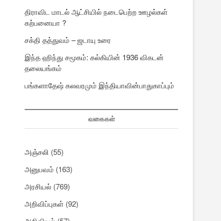
திராவிட மாடல் ஆட்சியில் நடைபெற்ற ஊழல்கள்
கற்பனையா ?
சக்தி தத்துவம் – ஜடாயு உரை
இந்த ஹிந்து சமூகம்: கல்கியின் 1936 விகடன்
தலையங்கம்
பங்களாதேஷ் கலவரமும் இந்தியாவின்பாதுகாப்பும்
வகைகள்
அஞ்சலி
(55)
அனுபவம்
(163)
அரசியல்
(769)
அறிவிப்புகள்
(92)
அறிவியல்
(57)