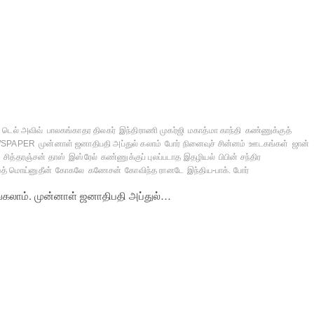
டெல் அவிவ்
பாலகங்காதர திலகர்
இந்திராணி முகர்ஜி
மகாத்மா காந்தி
கண்ணுக்குத்
WSPAPER
முன்னாள் ஜனாதிபதி அப்துல் கலாம்
போர் நினைவுச் சின்னம்
ஊடகங்கள்
ஜான்
M
சித்தரஞ்சன் தாஸ்
இஸ்ரேல்
கண்ணுக்குப் புலப்படாத இதழியல்
பிபின் சந்திர
த் மொய்னுதீன்
கோகலே
கணேசன்
கோவிந்த ரானடே
இந்திய-பாக். போர்
ங்கலாம். முன்னாள் ஜனாதிபதி அப்துல்…