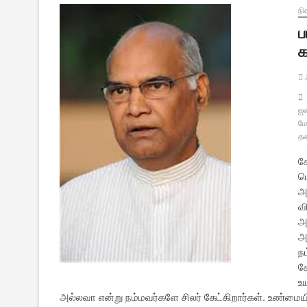
நி
ப
க
ஆ
ஜன
ம
த
க
ப
அ
வ
அ
அ
ந
க
உ
அல்லவா என்று நம்மவர்களே சிலர் கேட்கிறார்கள். உண்மை