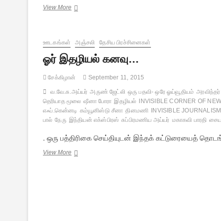
பாஜகவின்
View More
ஜனாதிபதி
தேர்வு
ராம்நாத்
ஊடகங்கள்
கோவிந்த்:
அஞ்சலி
தேசிய பிரச்சினைகள்
சில
ஓர் இதழியல் கனவு…
கண்ணோட்டங்கள்
சேக்கிழான்
September 11, 2015
வ.வே.சு.அய்யர்
அருண் ஜேட்லி
ஒரு பதவி- ஒரே ஓய்வூதியம்
அரவிந்தர்
தெரியாத மூலை
ஷீனா போரா
இதழியல்
INVISIBLE CORNER OF NE
எஃப்.கென்னடி
கம்யூனிஸ்டு சீனா
தினமணி
INVISIBLE JOURNALIS
பால்
நேரு
இந்தியன் எக்ஸ்பிரஸ்
சுப்பிரமணிய அய்யர்
மகாகவி பாரதி
சைய
. ஒரு பத்திரிகை செய்தியுடன் இந்தக் கட்டுரையைத் தொட
ஓர்
View More
இதழியல்
கனவு…