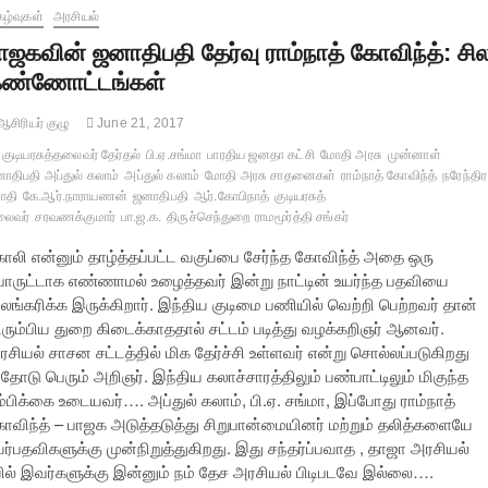
கழ்வுகள்
அரசியல்
ாஜகவின் ஜனாதிபதி தேர்வு ராம்நாத் கோவிந்த்: சி
ண்ணோட்டங்கள்
சிரியர் குழு
June 21, 2017
குடியரசுத்தலைவர் தேர்தல்
பி.ஏ.சங்மா
பாரதிய ஜனதா கட்சி
மோதி அரசு
முன்னாள்
ாதிபதி அப்துல் கலாம்
அப்துல் கலாம்
மோதி அரசு சாதனைகள்
ராம்நாத் கோவிந்த்
நரேந்திர
ோதி
கே.ஆர்.நாராயணன்
ஜனாதிபதி
ஆர்.கோபிநாத்
குடியரசுத்
லைவர்
சரவணக்குமார்
பா.ஜ.க.
திருச்செந்துறை ராமமூர்த்தி சங்கர்
ோலி என்னும் தாழ்த்தப்பட்ட வகுப்பை சேர்ந்த கோவிந்த் அதை ஒரு
ொருட்டாக எண்ணாமல் உழைத்தவர் இன்று நாட்டின் உயர்ந்த பதவியை
லங்கரிக்க இருக்கிறார். இந்திய குடிமை பணியில் வெற்றி பெற்றவர் தான்
ிரும்பிய துறை கிடைக்காததால் சட்டம் படித்து வழக்கறிஞர் ஆனவர்.
ரசியல் சாசன சட்டத்தில் மிக தேர்ச்சி உள்ளவர் என்று சொல்லப்படுகிறது
தோடு பெரும் அறிஞர். இந்திய கலாச்சாரத்திலும் பண்பாட்டிலும் மிகுந்த
ம்பிக்கை உடையவர்…. அப்துல் கலாம், பி.ஏ. சங்மா, இப்போது ராம்நாத்
ோவிந்த் – பாஜக அடுத்தடுத்து சிறுபான்மையினர் மற்றும் தலித்களையே
யர்பதவிகளுக்கு முன்நிறுத்துகிறது. இது சந்தர்ப்பவாத , தாஜா அரசியல்
யில் இவர்களுக்கு இன்னும் நம் தேச அரசியல் பிடிபடவே இல்லை….