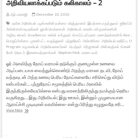
அறிவியலாக்கப்படும் கலிகாலம் – 2
ஆர்.பாலாஜி
December 10, 2010
நவீன அறிவியல்
பழங்களின் நன்மை
விஞ்ஞானம்
இயற்கை மருத்துவம்
ஐரோப்பிய ஆ
பீரங்கிசாமி கடிதங்கள்
ஜான் மெக்கைன்
அறிவியல்
காண்டாமிருகங்களின்
அழிவு
ஊகம்
மெலனோமா
கல்வி
சுக்ருதம்
பொய்ப் பரப்புரை
மணத்தக்காளிக் கீரை
இய
பொறுப்பின்மை
முரண்பட்ட கருத்துகள்
புற்றுநோய்
அமெரிக்கா
அறிவியல் எதிர்ப்பு
Undi
Program
சமூகவியல்
அறிவியலாளர்கள்
அபத்தம்
அர்ஜுனன்
மின்னஞ்சல்
Gmail
தொழ
மேக்
தொடர்
இணையத்தளங்கள்
Stephen Mak
மரண பயம்
ஓர் அளவிற்கு நோய் வராமல் தடுக்கும் குணமுள்ள உணவை
அடிப்படையாக வைத்துக்கொண்டு அதற்கு மசாலா தடவி, நோய்
வந்தவுடன் அந்த உணவு பெரிய நோய்களையே சரிசெய்து விடும்
என்பார்கள்… புற்றுநோய் சமூகத்தில் பெரிய அளவில்
இருந்திருக்கவேயில்லை என்பது வரலாற்றிலிருந்து நமக்குத் தெரிய
வருகிறது… இது அறிவியல்; இது ஊகம், இன்னும் முழுமையான
ஆராய்ச்சி முடிவுகள் வரவில்லை- என்று பிரித்து எழுதுவதே சரி…
பொய்கள்
View More
அறிவியலாக்கப்படும்
கலிகாலம்
–
2