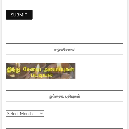
சமூகசேவை
முந்தைய பதிவுகள்
முந்தைய
பதிவுகள்