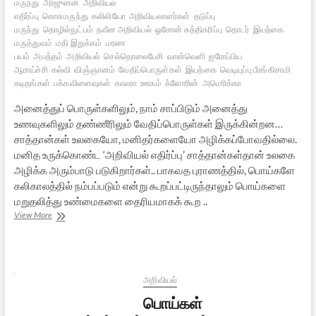
மருந்து
அர்ஜுனன்
அறிவியல்
எதிர்ப்பு
கொசுமருந்து
கலிலியோ
அறிவியலாளர்கள்
தடுப்பு
மருந்து
தொழில்நுட்பம்
நவீன அறிவியல்
ஓசோன் சுத்திகரிப்பு
தொடர்
இயற்கை
மருத்துவம்
மதி இறுக்கம்
மரண
பயம்
அபத்தம்
அறிவியல்
செல்தொலைபேசி
வான்வெளி
ஐரோப்பிய
ஆராய்ச்சி
கல்வி
விஞ்ஞானம்
வேதிப்பொருள்கள்
இயற்கை
வெடியுப்பு பீரங்கிசாமி
கடிதங்கள்
பக்கவிளைவுகள்
காலரா
ஊகம்
க்ளோரின்
அமெரிக்கா
அனைத்துப் பொருள்களிலும், நாம் சாப்பிடும் அனைத்து
உணவுகளிலும் தண்ணீரிலும் வேதிப்பொருள்கள் இருக்கின்றன…
சாத்தான்கள் உலகையோ, மனிதர்களையோ அழிக்கப்போவதில்லை.
மனித உருக்கொண்ட ‘அறிவியல் எதிர்ப்பு’ சாத்தான்கள்தான் உலகை
அழிக்க அரும்பாடு படுகிறார்கள்.. பாகவத புராணத்தில், பொய்களே
கலிகாலத்தில் நம்பப்படும் என்று கூறப்பட்டிருந்தாலும் பொய்களை
மறுதலித்து உண்மைகளை தைரியமாகக் கூற ..
பொய்கள்
View More
அறிவியலாக்கப்படும்
கலிகாலம்
–
3
[நிறைவுப்
அறிவியல்
பகுதி]
பொய்கள்