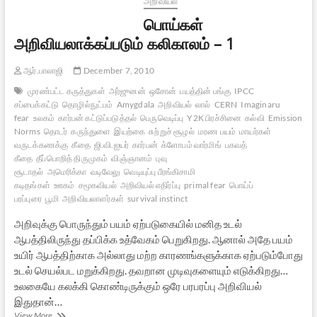
அறிவியல்
பொய்கள்
அறிவியலாக்கப்படும் கலிகாலம் – 1
ஆர்.பாலாஜி
December 7, 2010
முரண்பட்ட கருத்துகள்
அர்ஜுனன்
ஒசோன்
பயத்தின் பங்கு
IPCC
சப்பைக்கட்டு
தொழில்நுட்பம்
Amygdala
அறிவியல்
லால்
CERN
Imaginaru
fear
உலகம்
கார்பன் கட்டுப்படுத்தல்
பெருவெடிப்பு
Y2K பிரச்சினை
கல்வி
Emission
Norms
தொடர்
கருந்துளை
இயற்கை
சுற்றுச் சூழல்
மரண பயம்
மாயர்கள்
வருடக்கணக்கு
கீதை
ஜி.வி.ஐயர்
கார்பன்
க்ளோபம் வார்மிங்
பகவத்
கீதை
தீப்பொறித் திருமுகம்
விஞ்ஞானம்
புவு
சூடாதல்
அமெரிக்கா
வடிவேலு
வெடியுப்பு பீரங்கிசாமி
கடிதங்கள்
ஊகம்
சமூகவியல்
அறிவியல் எதிர்ப்பு
primal fear
பொய்ப்
பரப்புரை
பூமி
அறிவியலாளர்கள்
survival instinct
அறிவுக்கு பொருந்தும் பயம் ஏற்படுகையில் மனித உடல்
ஆபத்திலிருந்து தப்பிக்க உத்வேகம் பெறுகிறது. ஆனால் அதே பயம்
உயிர் ஆபத்திற்காக அல்லாது மற்ற காரணங்களுக்காக ஏற்படும்போது
உடல் செயல்பட மறுக்கிறது. தவறான முடிவுகளையும் எடுக்கிறது…
உலகையே கலக்கி கொண்டிருக்கும் ஒரே பரபரப்பு அறிவியல்
இதுதான்…
பொய்கள்
View More