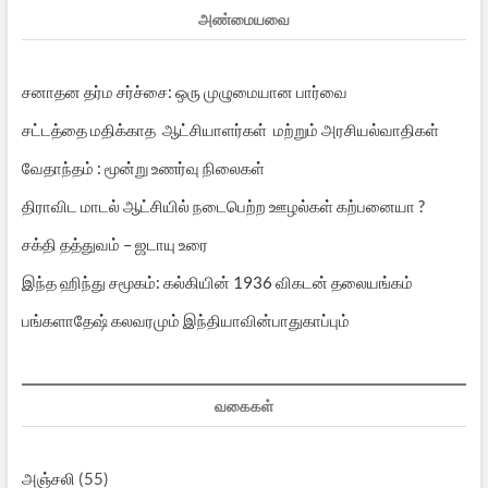
அண்மையவை
சனாதன தர்ம சர்ச்சை: ஒரு முழுமையான பார்வை
சட்டத்தை மதிக்காத ஆட்சியாளர்கள் மற்றும் அரசியல்வாதிகள்
வேதாந்தம் : மூன்று உணர்வு நிலைகள்
திராவிட மாடல் ஆட்சியில் நடைபெற்ற ஊழல்கள் கற்பனையா ?
சக்தி தத்துவம் – ஜடாயு உரை
இந்த ஹிந்து சமூகம்: கல்கியின் 1936 விகடன் தலையங்கம்
பங்களாதேஷ் கலவரமும் இந்தியாவின்பாதுகாப்பும்
வகைகள்
அஞ்சலி
(55)