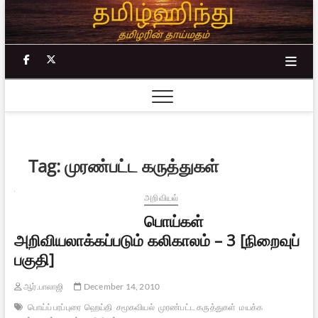
Skip
to
content
facebook
twitter
Tag:
முரண்பட்ட கருத்துகள்
அறிவியல்
பொய்கள்
அறிவியலாக்கப்படும் கலிகாலம் – 3 [நிறைவுப்
பகுதி]
ஆர்.பாலாஜி
December 14, 2010
பொய்ப் பரப்புரை
ஹெய்தி
சமூகவியல்
முரண்பட்ட கருத்துகள்
மயக்க