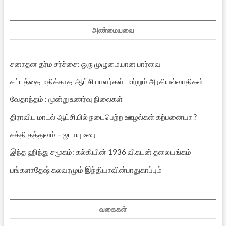
பதிவுகள்
அண்மையவை
சனாதன தர்ம சர்ச்சை: ஒரு முழுமையான பார்வை
சட்டத்தை மதிக்காத ஆட்சியாளர்கள் மற்றும் அரசியல்வாதிகள்
வேதாந்தம் : மூன்று உணர்வு நிலைகள்
திராவிட மாடல் ஆட்சியில் நடைபெற்ற ஊழல்கள் கற்பனையா ?
சக்தி தத்துவம் – ஜடாயு உரை
இந்த ஹிந்து சமூகம்: கல்கியின் 1936 விகடன் தலையங்கம்
பங்களாதேஷ் கலவரமும் இந்தியாவின்பாதுகாப்பும்
வகைகள்