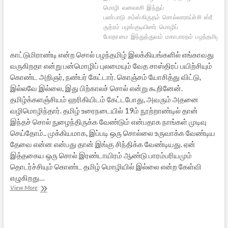
மொழி
வனவாசி
இந்துப்
பண்பாடு
சம்ஸ்கிருதம்
சொல்லாராய்ச்சி
ஸ்ரீ
ருத்ரம்
பழங்குடியினர்
மொழிப்
போதாமை
இந்துத்துவம்
மகாபாரதம்
பழந்தமிழர்
காட்டுமிராண்டி என்ற சொல் பழந்தமிழ் இலக்கியங்களில் எங்காவது
வருகிறதா என்று பன்மொழிப் புலமையும் வேத சாஸ்திரப் பயிற்சியும்
கொண்ட அறிஞர், நண்பர் கேட்டார். கொஞ்சம் யோசித்து விட்டு,
இல்லவே இல்லை, இது பிற்காலச் சொல் என்று கூறினேன்.
தமிழ்க்களஞ்சியம் ஹரிகியிடம் கேட்டபோது, அவரும் அதனை
வழிமொழிந்தார். தமிழ் உரைநடையில் 19ம் நூற்றாண்டில் தான்
இந்தச் சொல் நுழைந்திருக்க வேண்டும் என்பதாக நாங்கள் முடிவு
செய்தோம்.. முக்கியமாக, இப்படி ஒரு சொல்லை உருவாக்க வேண்டிய
தேவை என்ன என்பது தான் இங்கு சிந்திக்க வேண்டியது. ஏன்
இத்தகைய ஒரு சொல் இரண்டாயிரம் ஆண்டு பாரம்பரியமும்
தொடர்ச்சியும் கொண்ட தமிழ் மொழியில் இல்லை என்ற கேள்வி
எழுகிறது…
காட்டுமிராண்டி
View More
–
ஓர்
ஆய்வு