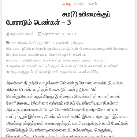
பொது
சமூகம்
மகளிர்
சம(?) உரிமைக்குப்
போராடும் பெண்கள் – 3
கீதா சாம்பசிவம்
September 10, 2010
சம உரிமை
சிகப்பழகு க்ரீம்
அநாகரிகம்
தள்ளுபடி
விற்பனை
இந்தியா
தொடர்
இயற்கை வைத்தியம்
பெண்ணடிமைத்தனம்
மோசமான
விளம்பரங்கள்
நாகரிக உடை
பெண் இகழ்ச்சி
சக்தி
பப்
கலாசாரம்
பக்தியின்மை
பெண்கள் நடத்தை
மதுப் பழக்கம்
மொழிப்
போதாமை
பெண்கள்
கூட்டுக் குடும்பம்
வாங்கும் சக்தி
கலாசாரம்
பெண்கள்
சீரழிவு
சமத்துவம்
தட்ஸ்தமிழ்.காம்
சமூகவியல்
பெண் வளர்ப்பு
அவர்கள் திருந்தி வாழவேண்டும் என்று சொல்வதைவிட்டு அந்த
உரிமை பெண்களுக்கும் வேண்டும் என்ற திசையில்
சென்றுகொண்டிருக்கிறது இன்றைய பெண்களின் சம உரிமைக்
கோரிக்கை… இவற்றை எல்லாம் எந்தப் பெண்ணியவாதிகளோ
அல்லது தங்களை அப்படிச் சொல்லிகொள்கிறவர்களோ சுட்டிக்
காட்டியதும் இல்லை; அவர்கள் கண்களில் இவை படுவதும் இல்லை.
அவர்களுக்குத்தான் கணவனுக்கும் மாமியாருக்கும் காபி போட்டுக்
கொடுக்கும் பெண்ணடிமைகளை மீட்கவேண்டிய நெருக்கடி
இருக்கிறதே… பெண்கள் தங்கள் நளினத்தையும், எழிலையும்,