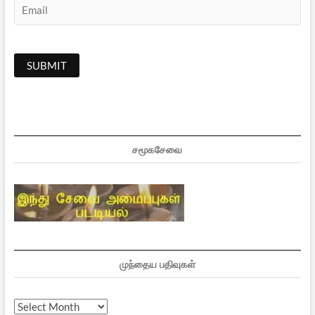
சமூகசேவை
முந்தைய பதிவுகள்
முந்தைய