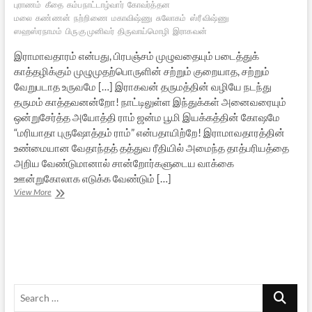
புராணம்
கீதை
கம்பநாட்டாழ்வார்
கோவர்த்தன
மலை
கண்ணன்
நற்றிணை
மகாவிஷ்ணு
சுலோகம்
ஸ்ரீ விஷ்ணு
ஸஹஸ்ரநாமம்
பிருகு முனிவர்
திருவாய்மொழி
இராகவன்
இராமாவதாரம் என்பது, பிரபஞ்சம் முழுவதையும் படைத்துக்
காத்தழிக்கும் முழுமுதற்பொருளின் சற்றும் குறையாத, சற்றும்
வேறுபடாத உருவமே […] இராகவன் தருமத்தின் வழியே நடந்து
தருமம் காத்தவனன்றோ! நாட்டிலுள்ள இந்துக்கள் அனைவரையும்
ஒன்றுசேர்த்த அயோத்தி ராம் ஜன்ம பூமி இயக்கத்தின் கோஷமே
“மரியாதா புருஷோத்தம் ராம்” என்பதாயிற்றே! இராமாவதாரத்தின்
உண்மையான வேதாந்தத் தத்துவ ரீதியில் அமைந்த தாத்பரியத்தை
அறிய வேண்டுமானால் சான்றோர்களுடைய வாக்கை
ஊன்றுகோலாக எடுக்க வேண்டும் […]
அச்சுதனின்
View More
அவதாரப்
பெருமை
–
3
Search
…