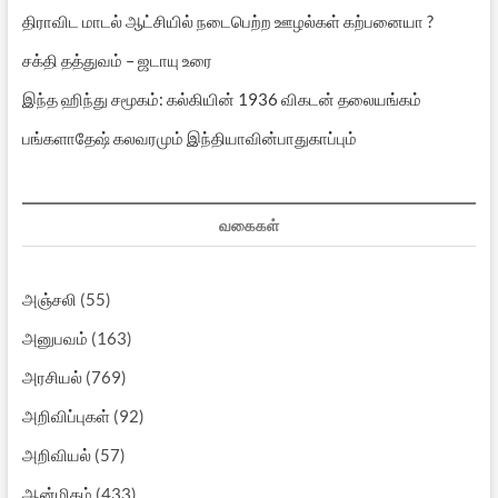
திராவிட மாடல் ஆட்சியில் நடைபெற்ற ஊழல்கள் கற்பனையா ?
சக்தி தத்துவம் – ஜடாயு உரை
இந்த ஹிந்து சமூகம்: கல்கியின் 1936 விகடன் தலையங்கம்
பங்களாதேஷ் கலவரமும் இந்தியாவின்பாதுகாப்பும்
வகைகள்
அஞ்சலி
(55)
அனுபவம்
(163)
அரசியல்
(769)
அறிவிப்புகள்
(92)
அறிவியல்
(57)
ஆன்மிகம்
(433)