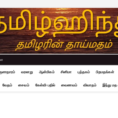
்ள
ுளாதாரம்
வரலாறு
ஆன்மிகம்
சினிமா
புத்தகம்
பிறமதங்கள்
வேதம்
சைவம்
கேள்வி-பதில்
வைணவம்
விவாதம்
இந்து மத