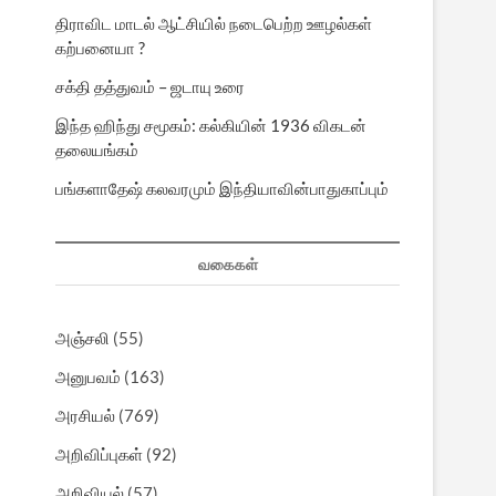
திராவிட மாடல் ஆட்சியில் நடைபெற்ற ஊழல்கள்
கற்பனையா ?
சக்தி தத்துவம் – ஜடாயு உரை
இந்த ஹிந்து சமூகம்: கல்கியின் 1936 விகடன்
தலையங்கம்
பங்களாதேஷ் கலவரமும் இந்தியாவின்பாதுகாப்பும்
வகைகள்
அஞ்சலி
(55)
அனுபவம்
(163)
அரசியல்
(769)
அறிவிப்புகள்
(92)
அறிவியல்
(57)