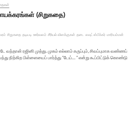
தைகள்
ாயக்கரங்கள் (சிறுகதை)
வரம்
சிறுகதை
தடியடி
ஊர்வலம்
சீரியல் விளக்குகள்
தடை
லவுட் ஸ்பீக்கர்
மாரியம்மன்
்டே வந்தான் ரஜினி முத்து. முகம் எல்லாம் கருப்பும், சிவப்புமாக வண்ணப்
ு நிற்கிற பிள்ளையைப் பார்த்து “டேய்… ” என்று கூப்பிட்டுக் கொண்டு