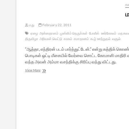
க
ம
மது
February 22, 2011
ஏழை
அன்னதானம்
முஸ்லிம் தெருக்கள்
போலீஸ்
ஊர்கோலம்
மத கல
திருவிழா
அரிவாள் வெட்டு
கரகம்
சமாதானம்
கூழ் ஊற்றுதல்
வசூல்
“ஆத்தா, எந்திரன் படம் பார்த்துட்டேன்.” என்று கத்திக் கொண
பொடிகள் ஒட்டி மீசையில் வேர்வை சொட்ட கோமாளி மாதிரி வந்த
வந்த அவன் அம்மா வசந்திக்கு சிரிப்பு வந்து விட்டது.
மாயக்கரங்கள்
View More
(சிறுகதை)