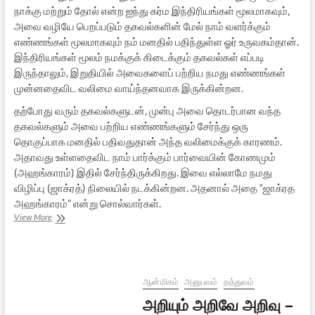
நாக்கு மற்றும் தோல் என்ற ஐந்து கர்ம இந்திரியங்கள் மூலமாகவும்,
அவை வழியே பெறப்படும் தகவல்களின் மேல் நாம் வளர்க்கும்
எண்ணங்கள் மூலமாகவும் நம் மனதில் பதிந்துள்ள ஓர் உருவகம்தான்.
இந்திரியங்கள் மூலம் நமக்குக் கிடைக்கும் தகவல்கள் எப்படி
இருந்தாலும், இறுதியில் அவைகளைப் பற்றிய நமது எண்ணங்கள்
முன்னதைவிட வலிமை வாய்ந்தனவாக இருக்கின்றன.
தற்போது வரும் தகவல்களுடன், முன்பு அவை தொடர்பான வந்த
தகவல்களும் அவை பற்றிய எண்ணங்களும் சேர்ந்து ஒரு
தொகுப்பாக மனதில் பதிவதுதான் அந்த வலிமைக்குக் காரணம்.
அதாவது உள்ளதைவிட நாம் பார்க்கும் பார்வையின் கோணமும்
(அஹங்காரம்) இதில் சேர்ந்திருக்கிறது. இவை எல்லாமே நமது
விழிப்பு (ஜாக்ரத்) நிலையில் நடக்கின்றன. அதனால் அதை “ஜாக்ரத
அஹங்காரம்” என்று சொல்வார்கள்.
ஆதி
View More
சங்கரரின்
ஆன்ம
போதம்
-6.
ஆன்மிகம்
அனுபவம்
தத்துவம்
அறியும் அறிவே அறிவு –