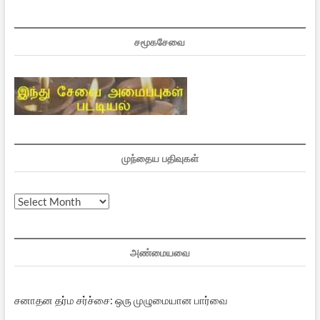
சமூகசேவை
முந்தைய பதிவுகள்
முந்தைய
பதிவுகள்
அண்மையவை
சனாதன தர்ம சர்ச்சை: ஒரு முழுமையான பார்வை