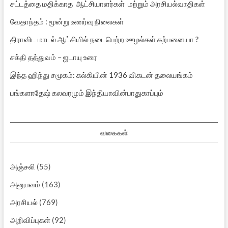
சட்டத்தை மதிக்காத ஆட்சியாளர்கள் மற்றும் அரசியல்வாதிகள்
வேதாந்தம் : மூன்று உணர்வு நிலைகள்
திராவிட மாடல் ஆட்சியில் நடைபெற்ற ஊழல்கள் கற்பனையா ?
சக்தி தத்துவம் – ஜடாயு உரை
இந்த ஹிந்து சமூகம்: கல்கியின் 1936 விகடன் தலையங்கம்
பங்களாதேஷ் கலவரமும் இந்தியாவின்பாதுகாப்பும்
வகைகள்
அஞ்சலி
(55)
அனுபவம்
(163)
அரசியல்
(769)
அறிவிப்புகள்
(92)