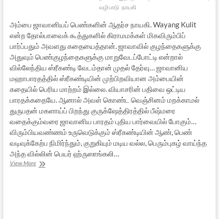
வழிபாடு
நாயகி
அம்பை ஜாவானியப் பெண்களின் ஆதர்ச நாயகி. Wayang Kulit
என்ற தோல்பாவைக் கூத்துகளில் கிராமமக்கள் மிகவிரும்பிப்
பார்ப்பதும் அவளது கதையைத்தான். ஜாவாவில் குழந்தைகளுக்கு
அதுவும் பெண்குழந்தைகளுக்கு மாறுவேடப்போட்டி என்றால்
வில்லேந்திய ஸ்ரீகண்டி வேடம்தான் முதல் தேர்வு… ஜாவானிய
மஹாபாரதத்தில் ஸ்ரீகண்டியின் முற்பிறவியான அம்பையின்
கதையில் பெரிய மாற்றம் இல்லை. வியாசரின் பதிவை ஒட்டிய
பாரதக்கதையே. ஆனால் அவள் கொண்ட வெஞ்சினம் மறக்காமல்
துருபதன் மகளாய்ப் பிறந்து குருக்ஷேத்திரத்தில் பீஷ்மரை
வதைக்கும்வரை ஜாவானிய பாரதம் புதிய பார்வையில் போகும்…
விரும்பியவண்ணம் உருவெடுக்கும் ஸ்ரீகண்டியின் ஆண், பெண்
வடிவுக்கேற்ப நிமிர்ந்தும், குறுகியும் மடிய வல்ல, பெரும்புகழ் வாய்ந்த
அந்த வில்லின் பெயர் ஹ்ருஸாங்கலி…
ஸ்ரீகண்டி
View More
–
ஜாவா
தீவின்
நாயகி