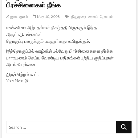
பிரச்சினைகள் நீங்க
ஜாவா குமார்
May 10, 2008
திருமுறை
சைவம்
தேவாரம்
எண்ணிலா அற்புதங்கள் நிகழ்த்தியிருக்கும் இந்த
அருட்பதிகங்களின்
தொகுப்பு பலருக்கும் பயனுள்ளதாகயிருக்கும்.
இத்தொகுப்பில் வாழ்வில் பல்வேறு பிரச்சினைகளை தீர்க்க
பாராயணம் செய்ய வேண்டிய பதிகங்கள் பற்றிய குறிப்புகள்
அடங்கியுள்ளன.
திருச்சிற்றம்பலம்.
தமிழ்
View More
தேவாரப்
பண்
பாராயணம்
–
பிரச்சினைகள்
நீங்க
Search
…