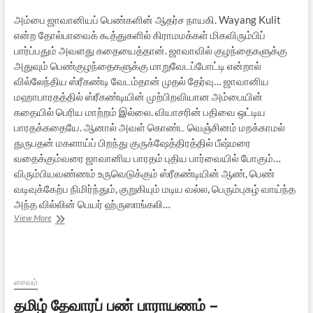
அம்பை ஜாவானியப் பெண்களின் ஆதர்ச நாயகி. Wayang Kulit
என்ற தோல்பாவைக் கூத்துகளில் கிராமமக்கள் மிகவிரும்பிப்
பார்ப்பதும் அவளது கதையைத்தான். ஜாவாவில் குழந்தைகளுக்கு
அதுவும் பெண்குழந்தைகளுக்கு மாறுவேடப்போட்டி என்றால்
வில்லேந்திய ஸ்ரீகண்டி வேடம்தான் முதல் தேர்வு… ஜாவானிய
மஹாபாரதத்தில் ஸ்ரீகண்டியின் முற்பிறவியான அம்பையின்
கதையில் பெரிய மாற்றம் இல்லை. வியாசரின் பதிவை ஒட்டிய
பாரதக்கதையே. ஆனால் அவள் கொண்ட வெஞ்சினம் மறக்காமல்
துருபதன் மகளாய்ப் பிறந்து குருக்ஷேத்திரத்தில் பீஷ்மரை
வதைக்கும்வரை ஜாவானிய பாரதம் புதிய பார்வையில் போகும்…
விரும்பியவண்ணம் உருவெடுக்கும் ஸ்ரீகண்டியின் ஆண், பெண்
வடிவுக்கேற்ப நிமிர்ந்தும், குறுகியும் மடிய வல்ல, பெரும்புகழ் வாய்ந்த
அந்த வில்லின் பெயர் ஹ்ருஸாங்கலி…
ஸ்ரீகண்டி
View More
–
ஜாவா
தீவின்
நாயகி
சைவம்
தமிழ் தேவாரப் பண் பாராயணம் –