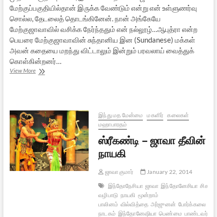
மேற்குப்பகுதியில்தான் இருக்க வேண்டும் என்று என் உள்ளுணர்வு
சொல்ல, தேடலைத் தொடங்கினேன். நான் அங்கேயே
மேற்குஜாவாவில் வசிக்க நேர்ந்ததும் என் நல்லூழ்…ஆபுத்ரா என்ற
பெயரை மேற்குஜாவாவின் சுந்தானிய இன (Sundanese) மக்கள்
அவன் கதையை மறந்து விட்டாலும் இன்றும் பரவலாய் வைத்துக்
கொள்கின்றனர்…
மணிமேகலையின்
View More
ஜாவா
–
1
இந்து மத மேன்மை
மகளிர்
கலைகள்
மஹாபாரதம்
ஸ்ரீகண்டி – ஜாவா தீவின்
நாயகி
ஜாவா குமார்
January 22, 2014
இந்தோநேசியா
ஜாவா
இந்தோனேசியா
சிகண்ட
வழிபாடு
நாயகி
மூன்றாம்
பாலினம்
வில்வித்தை
அர்ஜுனன்
போர்க்கலை
வீ
நாடகம்
இந்தோனேஷியா
பெண்மை
பாண்டவர்
பெ