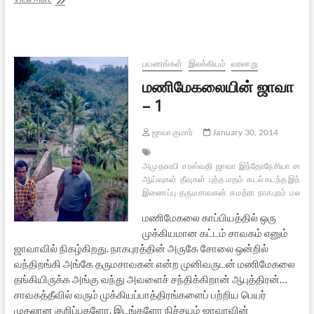
ஜாவா
–
2
பயணங்கள்
இலக்கியம்
வரலாறு
மணிமேகலையின் ஜாவா
– 1
ஜாவா குமார்
January 30, 2014
அமுதசுரபி
சரஸ்வதி
ஜாவா
இந்தோநேசியா
சாவக
ஆய்வுகள்
தீவுகள்
புத்த மதம்
கடல் கடந்த இந்தும
இணைப்பு
தருமசாவகன்
சுமத்ரா
நாகபுரம்
மணிம
மணிமேகலை காப்பியத்தில் ஒரு
முக்கியமான கட்டம் சாவகம் எனும்
ஜாவாவில் நிகழ்கிறது. நாகபுரத்தின் அருகே சோலை ஒன்றில்
வந்திறங்கி அங்கே தருமசாவகன் என்ற முனிவருடன் மணிமேகலை
தங்கியிருக்க அங்கு வந்து அவளைச் சந்திக்கிறான் ஆபுத்திரன்…
சாவகத்தீவில் வரும் முக்கியப்பாத்திரங்களைப் பற்றிய பெயர்
முதலான குறிப்புகளோ, இடங்களோ நிச்சயம் ஜாவாவின்