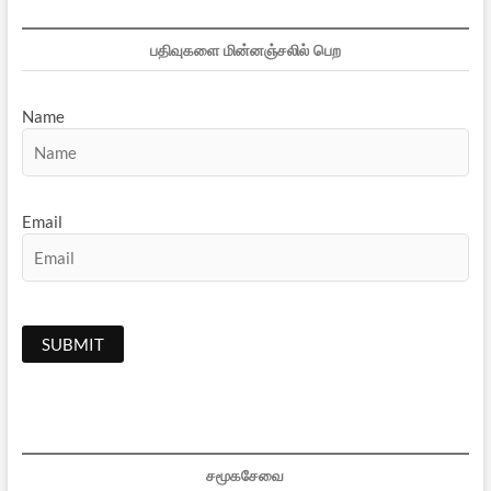
பதிவுகளை மின்னஞ்சலில் பெற
Name
Email
சமூகசேவை