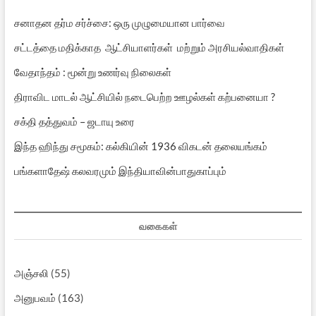
சனாதன தர்ம சர்ச்சை: ஒரு முழுமையான பார்வை
சட்டத்தை மதிக்காத ஆட்சியாளர்கள் மற்றும் அரசியல்வாதிகள்
வேதாந்தம் : மூன்று உணர்வு நிலைகள்
திராவிட மாடல் ஆட்சியில் நடைபெற்ற ஊழல்கள் கற்பனையா ?
சக்தி தத்துவம் – ஜடாயு உரை
இந்த ஹிந்து சமூகம்: கல்கியின் 1936 விகடன் தலையங்கம்
பங்களாதேஷ் கலவரமும் இந்தியாவின்பாதுகாப்பும்
வகைகள்
அஞ்சலி
(55)
அனுபவம்
(163)