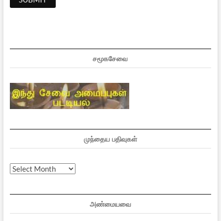
சமூகசேவை
முந்தைய பதிவுகள்
முந்தைய
பதிவுகள்
அண்மையவை