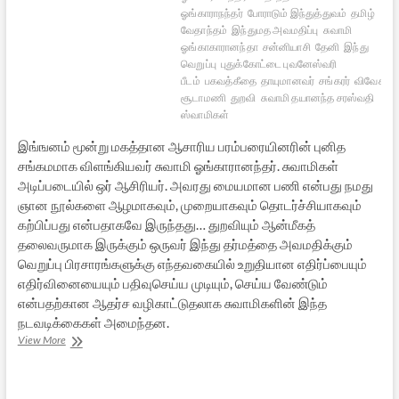
ஓங்காராநந்தர்
போராடும் இந்துத்துவம்
தமிழ்
வேதாந்தம்
இந்துமத அவமதிப்பு
சுவாமி
ஓங்காகாரானந்தா
சன்னியாசி
தேனி
இந்து
வெறுப்பு
புதுக்கோட்டை புவனேஸ்வரி
பீடம்
பகவத்கீதை
தாயுமானவர்
சங்கரர்
விவேக
சூடாமணி
துறவி
சுவாமி தயானந்த சரஸ்வதி
ஸ்வாமிகள்
இங்ஙனம் மூன்று மகத்தான ஆசாரிய பரம்பரையினரின் புனித
சங்கமமாக விளங்கியவர் சுவாமி ஓங்காரானந்தர். சுவாமிகள்
அடிப்படையில் ஒர் ஆசிரியர். அவரது மையமான பணி என்பது நமது
ஞான நூல்களை ஆழமாகவும், முறையாகவும் தொடர்ச்சியாகவும்
கற்பிப்பது என்பதாகவே இருந்தது… துறவியும் ஆன்மீகத்
தலைவருமாக இருக்கும் ஒருவர் இந்து தர்மத்தை அவமதிக்கும்
வெறுப்பு பிரசாரங்களுக்கு எந்தவகையில் உறுதியான எதிர்ப்பையும்
எதிர்வினையையும் பதிவுசெய்ய முடியும், செய்ய வேண்டும்
என்பதற்கான ஆதர்ச வழிகாட்டுதலாக சுவாமிகளின் இந்த
நடவடிக்கைகள் அமைந்தன.
அஞ்சலி:
View More
சுவாமி
ஓங்காரானந்தர்