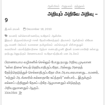
ஆன்மிகம்
அனுபவம்
தத்துவம்
அறியும் அறிவே அறிவு –
9
எஸ்.ராமன்
December 18, 2010
ரமணர்
உள்ளொளி உணர்வு
உபதேசம்
ஆன்மிக
இதயம்
திருவாய்மொழி
ஈசன்
தேவி கலோத்தரம்
தியானம்
ஆஸ்திகம்
விவேக
சூடாமணி
பிரம்மம்
உபாசனை
தமிழாக்கம்
பரம்பொருள்
ஸ்ரீ சாது ஓம்
சுவாமிகள்
பரமார்த்திக நிலை
ஆத்மா
கணபதி முனி
ஜீவன்
ரமண மகரிஷி
உள்ளது
நாற்பது அனுபந்தம்
பிராணாயாமம்
உபதேச உந்தியார்
மன அடக்கம்
பிராணாயாம வழிகளில் செல்லும் போது நமது அறிவு முடிவான
“உள்ள நிலை”யைத் தெரியாதிருப்பதோ, அல்லது அதைத்
தேர்ந்தெடுத்துச் செல்லாதிருப்பதோ மிக அபாயகரமானது… ரமணர்,
“கற்றும் அடங்காரில் கல்லாதாரே உய்ந்தார்” என்பார்… இருக்கும்
எல்லாப் பற்றினுள் தேகப் பற்றே ஆழமானதும் விடுதற்கு
அரியதுமானதும் ஆகும்.
அறியும்
View More
அறிவே
அறிவு
–