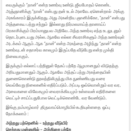
எவருக்கும்
“நான்”
என்ற உணர்வு உண்டு. ஜீவபோதம் கொண்ட
அஞ்ஞானிக்கு “நான்” என்பது தன் உடல் அளவே. ஏனென்றால் அங்கு
அகங்காரம் இருக்கிறது. அது அகன்றிய ஞானிக்கோ,
“நான்”
என்பது
அத்தகைய பற்று சற்றும் இல்லாது நிர்மலமாய்த் தானாய்ப்
பிரகாசிக்கும் பிரம்மானுபவ அறிவே. அந்த உணர்வு எந்த உடலுடனும்
தொடர்புடையது அல்ல. ஆகவே எல்லா சீவராசிகளும் அந்த உணர்வுள்
அடக்கம் ஆகும். ஆக
“நான்”
என்ற அகந்தை அழிந்து
“தான்”
என்ற
உணர்வுடன் சதாசர்வ காலமும் இருப்பதே வீடுபேறு என்ற முக்தி
நிலையாகும்.
இருக்கும் எல்லாப் பற்றினுள் தேகப் பற்றே ஆழமானதும் விடுதற்கு
அரியதுமானதும் ஆகும். ஆகவே அந்தப் பற்று அகந்தையின்
துணைகொண்டு தூலத்திலிருந்து மிக நுண்ணியது வரை
வெவ்வேறு நிலைகளில் எதிர்ப்படும். அப்படி ஒவ்வொன்றும் வர வர,
அவைகளை விவேகமும் வைராக்கியமும் உள்ளவன் எதிரிகளை
வெட்டிச் சாய்ப்பதுபோல வெட்டிக்கொண்டே வர வேண்டும்.
இங்கு
நம்மாழ்வார் திருவாய்மொழியில்
கூறியுள்ளதை ஒப்பு
நோக்கலாம் :
அற்றது பற்றெனில் – உற்றது வீடுயிர்
செற்றது மன்னுறில் – அற்றிறை பற்றே