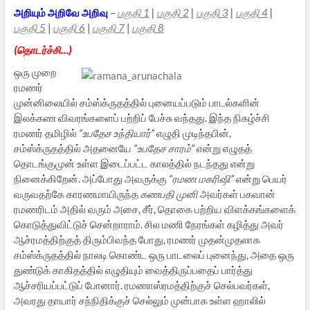
அறியும் அறிவே அறிவு
–
பகுதி 1
|
பகுதி 2
|
பகுதி 3
|
பகுதி 4
|
பகுதி 5
|
பகுதி 6
|
பகுதி 7
|
பகுதி 8
(தொடர்ச்சி…)
ஒரு முறை
ரமணர்
முன்னிலையில் சம்ஸ்க்ருதத்தில் புனையப்படும் பாடல்களின்
இலக்கண விவரங்களைப் பற்றிப் பேச்சு வந்தது. இந்த நிகழ்ச்சி
ரமணர் தமிழில்
“உபதேச உந்தியார்”
எழுதி முடிந்தபின்,
சம்ஸ்க்ருதத்தில் அதனையே
“உபதேச சாரம்”
என்று எழுதத்
தொடங்குமுன் உள்ள இடைப்பட்ட காலத்தில் நடந்தது என்று
நினைக்கிறேன். அப்போது அவருக்கு
“ரமண மகரிஷி”
என்று பெயர்
வருவதற்கே காரணமாயிருந்த
கணபதி முனி
அவர்கள் பகவான்
ரமணரிடம் அதில் வரும் அசை, சீர், தொகை பற்றிய விளக்கங்களைக்
கொடுத்துவிட்டுச் சென்றாராம். சில மணி நேரங்கள் கழித்து அவர்
ஆச்ரமத்திற்குத் திரும்பிவந்த போது, ரமணர் முதன்முதலாக
சம்ஸ்க்ருதத்தில் நாலடி கொண்ட ஒரு பாடலைப் புனைந்து, அதை ஒரு
துண்டுக் காகிதத்தில் எழுதியும் வைத்திருப்பதைப் பார்த்து
ஆச்சரியப்பட்டுப் போனார். ரமணாஸ்ரமத்திற்குச் செல்பவர்கள்,
அவரது தாயார் சந்நிதிக்குச் செல்லும் முன்பாக உள்ள ஹாலில்