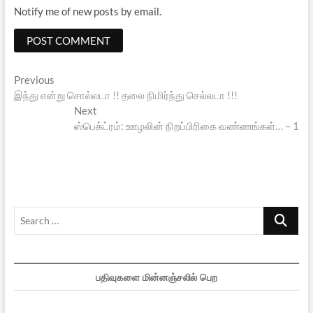
Notify me of new posts by email.
Post
Previous
Previous
post:
இந்து என்று சொல்லடா !! தலை நிமிர்ந்து செல்லடா !!!
navigation
Next
Next
post:
ஸ்பெக்ட்ரம்: ஊழலின் நிறப்பிரிகை வண்ணங்கள்… – 1
Search
…
பதிவுகளை மின்னஞ்சலில் பெற