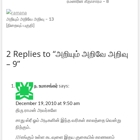
ரமணரின் கீதாசாரம் – 8
அறியும் அறிவே அறிவு – 13
[நிறைவுப் பகுதி]
2 Replies to “அறியும் அறிவே அறிவு
– 9”
ந. உமாசங்கர்
says:
December 19, 2010 at 9:50 am
திரு ராமன் அவர்களே
சாது ஸ்ரீ ஓம் அடிகளின் இந்த வரிகள் காலத்தை வென்று
நிற்கும்.
///எங்கும் உள்ள கடவுளை இதய குகையில் காணலாம்