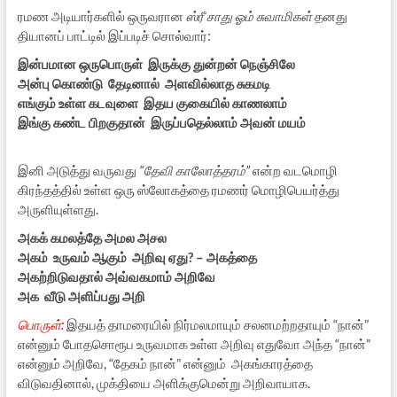
ரமண அடியார்களில் ஒருவரான
ஸ்ரீ சாது ஓம் சுவாமிகள்
தனது
தியானப் பாட்டில் இப்படிச் சொல்வார்:
இன்பமான ஒருபொருள் இருக்கு துன்றன் நெஞ்சிலே
அன்பு கொண்டு தேடினால் அளவில்லாத சுகமடி
எங்கும் உள்ள கடவுளை இதய குகையில் காணலாம்
இங்கு கண்ட பிறகுதான் இருப்பதெல்லாம் அவன் மயம்
இனி அடுத்து வருவது
“தேவி காலோத்தரம்”
என்ற வடமொழி
கிரந்தத்தில் உள்ள ஒரு ஸ்லோகத்தை ரமணர் மொழிபெயர்த்து
அருளியுள்ளது.
அகக் கமலத்தே அமல அசல
அகம் உருவம் ஆகும் அறிவு ஏது? – அகத்தை
அகற்றிடுவதால் அவ்வகமாம் அறிவே
அக வீடு அளிப்பது அறி
பொருள்:
இதயத் தாமரையில் நிர்மலமாயும் சலனமற்றதாயும் “நான்”
என்னும் போதசொரூப உருவமாக உள்ள அறிவு எதுவோ அந்த “நான்”
என்னும் அறிவே, “தேகம் நான்” என்னும் அகங்காரத்தை
விடுவதினால், முக்தியை அளிக்குமென்று அறிவாயாக.