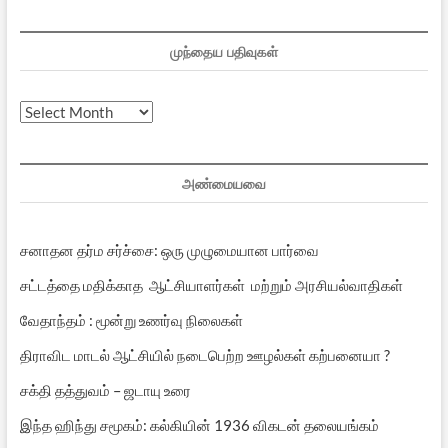
முந்தைய பதிவுகள்
முந்தைய
பதிவுகள்
அண்மையவை
சனாதன தர்ம சர்ச்சை: ஒரு முழுமையான பார்வை
சட்டத்தை மதிக்காத ஆட்சியாளர்கள் மற்றும் அரசியல்வாதிகள்
வேதாந்தம் : மூன்று உணர்வு நிலைகள்
திராவிட மாடல் ஆட்சியில் நடைபெற்ற ஊழல்கள் கற்பனையா ?
சக்தி தத்துவம் – ஜடாயு உரை
இந்த ஹிந்து சமூகம்: கல்கியின் 1936 விகடன் தலையங்கம்