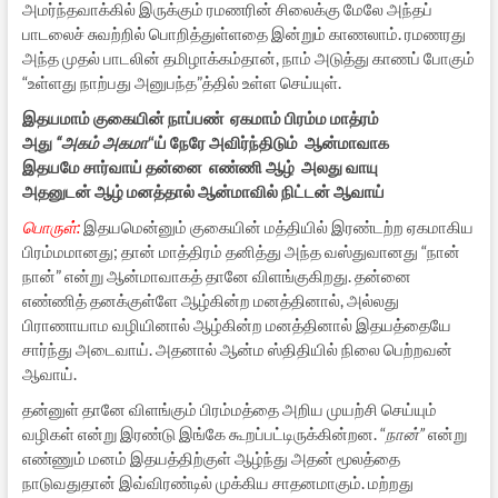
அமர்ந்தவாக்கில் இருக்கும் ரமணரின் சிலைக்கு மேலே அந்தப்
பாடலைச் சுவற்றில் பொறித்துள்ளதை இன்றும் காணலாம். ரமணரது
அந்த முதல் பாடலின் தமிழாக்கம்தான், நாம் அடுத்து காணப் போகும்
“உள்ளது நாற்பது அனுபந்த”த்தில் உள்ள செய்யுள்.
இதயமாம் குகையின் நாப்பண் ஏகமாம் பிரம்ம மாத்ரம்
அது
“அகம் அகமா
“ய் நேரே அவிர்ந்திடும் ஆன்மாவாக
இதயமே சார்வாய் தன்னை எண்ணி ஆழ் அலது வாயு
அதனுடன் ஆழ் மனத்தால் ஆன்மாவில் நிட்டன் ஆவாய்
பொருள்:
இதயமென்னும் குகையின் மத்தியில் இரண்டற்ற ஏகமாகிய
பிரம்மமானது; தான் மாத்திரம் தனித்து அந்த வஸ்துவானது “நான்
நான்” என்று ஆன்மாவாகத் தானே விளங்குகிறது. தன்னை
எண்ணித் தனக்குள்ளே ஆழ்கின்ற மனத்தினால், அல்லது
பிராணாயாம வழியினால் ஆழ்கின்ற மனத்தினால் இதயத்தையே
சார்ந்து அடைவாய். அதனால் ஆன்ம ஸ்திதியில் நிலை பெற்றவன்
ஆவாய்.
தன்னுள் தானே விளங்கும் பிரம்மத்தை அறிய முயற்சி செய்யும்
வழிகள் என்று இரண்டு இங்கே கூறப்பட்டிருக்கின்றன. “
நான்”
என்று
எண்ணும் மனம் இதயத்திற்குள் ஆழ்ந்து அதன் மூலத்தை
நாடுவதுதான் இவ்விரண்டில் முக்கிய சாதனமாகும். மற்றது