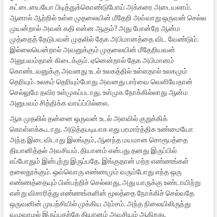
கட்டையையோ பிடித்துக்கொண்டுபோய் அக்கரை அடையலாம்.
ஆனால் ஆற்றில் உள்ள முதலையின் மீதேறி அவ்வாறு ஒருவன் செல்ல
முயன்றால் அவன் கதி என்ன ஆகும்? அது போன்றே ஆன்ம
முத்தைத் தேடுபவன் முதலில் தேக அபிமானத்தை விட வேண்டும்.
இல்லையென்றால் அவனுக்கும் முதலையின் மீதேறியவன்
அனுபவம்தான் கிடைக்கும். ஏனென்றால் தேக அபிமானம்
கொண்டவனுக்கு அவனது உடல் உலகத்தில் உள்ளதால் உலகமும்
தெரியும். உலகம் தெரியும்போது அவனது பார்வை வெளியேதான்
செல்லுமே தவிர உள்முகப்படாது. உள்முக நோக்கில்லாது ஆன்ம
அனுபவம் சித்திக்க வாய்ப்பில்லை.
ஆக முதலில் தன்னை ஒருவன் உடல் அளவில் குறுக்கிக்
கொள்ளக்கூடாது. அடுத்தபடியாக எது பரமார்த்திக உண்மையோ
அந்த இடைவிடாது இலங்கும், ஆனந்த மயமான சொரூபத்தை
தியானித்தல் அவசியம். தியானம் என்பது தனது இருப்பில்
எப்போதும் இன்புற்று இருப்பதே. இங்குதான் மற்ற எண்ணங்கள்
தலைதூக்கும். ஒவ்வொரு எண்ணமும் வரும்போது எந்த ஒரு
எண்ணத்தையும் பின்பற்றிச் செல்லாது, அது யாருக்கு உண்டாயிற்று
என்று விசாரித்து எண்ணங்களின் மூலத்தை நோக்கிச் செல்வதே
ஒருவனின் முயற்சியில் முக்கிய அம்சம். அந்த நிலையிலிருந்து
வழுவாமல் இருப்பதற்கே தியானம் அவசியம் ஆகிறது.