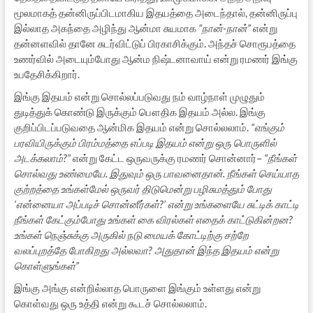
மூலமாகத் தன்னிருப்பிடமாகிய இதயத்தை அடைந்தால், தன்னிருப்பு
இல்லாத அகந்தை அழிந்து ஆன்மா சுயமாக
“நான்-நான்”
என்று
தன்னளவில் தானே சுடர்விட்டுப் பிரகாசிக்கும். அந்தச் சொரூபத்தை
உணர்வில் அடையும்போது ஆன்ம நிஷ்டனாவாய் என்று ரமணர் இங்கு
உபதேசிக்கிறார்.
இங்கு இதயம் என்று சொல்லப்படுவது நம் வாழ்நாள் முழுதும்
துடித்துக் கொண்டு இருக்கும் பௌதிக இதயம் அல்ல. இங்கு
குறிப்பிடப்படுவதை ஆன்மிக இதயம் என்று சொல்லலாம்.
“எங்கும்
பரவியிருக்கும் பிரம்மத்தை எப்படி இதயம் என்று ஒரு பொருளில்
அடக்கலாம்?”
என்று கேட்ட ஒருவருக்கு ரமணர் சொன்னார்–
“நீங்கள்
சொல்வது உண்மையே. இதுவும் ஒரு பாவனைதான். நீங்கள் செய்யாத
குற்றத்தை உங்கள்மேல் ஒருவர் திடுமென்று பழிசுமத்தும் போது
‘என்னையா அப்படிச் சொன்னீர்கள்?’ என்று உங்களையே சுட்டிக் காட்டி
நீங்கள் கேட்கும்போது உங்கள் கை விரல்கள் எதைக் காட்டுகின்றன?
உங்கள் நெஞ்சுக்கு அருகில் நடு மையக் கோட்டிற்கு சற்றே
வலப்புறத்தே போகிறது அல்லவா? அதுதான் இந்த இதயம் என்று
கொள்ளுங்கள்”
இங்கு அங்கு என்றில்லாத பொருளை இங்கும் உள்ளது என்று
கொள்வது ஒரு உத்தி என்று கூடச் சொல்லலாம்.