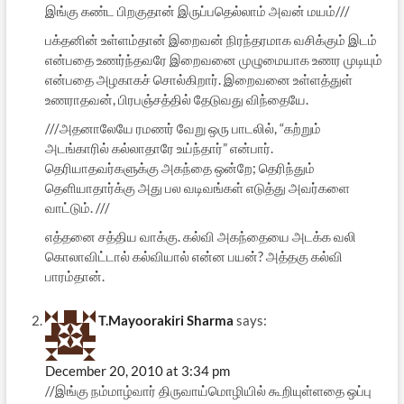
இங்கு கண்ட பிறகுதான் இருப்பதெல்லாம் அவன் மயம்///
பக்தனின் உள்ளம்தான் இறைவன் நிரந்தரமாக வசிக்கும் இடம்
என்பதை உணர்ந்தவரே இறைவனை முழுமையாக உணர முடியும்
என்பதை அழகாகச் சொல்கிறார். இறைவனை உள்ளத்துள்
உணராதவன், பிரபஞ்சத்தில் தேடுவது விந்தையே.
///அதனாலேயே ரமணர் வேறு ஒரு பாடலில், “கற்றும்
அடங்காரில் கல்லாதாரே உய்ந்தார்” என்பார்.
தெரியாதவர்களுக்கு அகந்தை ஒன்றே; தெரிந்தும்
தெளியாதார்க்கு அது பல வடிவங்கள் எடுத்து அவர்களை
வாட்டும். ///
எத்தனை சத்திய வாக்கு. கல்வி அகந்தையை அடக்க வலி
கொலாவிட்டால் கல்வியால் என்ன பயன்? அத்தகு கல்வி
பாரம்தான்.
T.Mayoorakiri Sharma
says:
December 20, 2010 at 3:34 pm
//இங்கு நம்மாழ்வார் திருவாய்மொழியில் கூறியுள்ளதை ஒப்பு