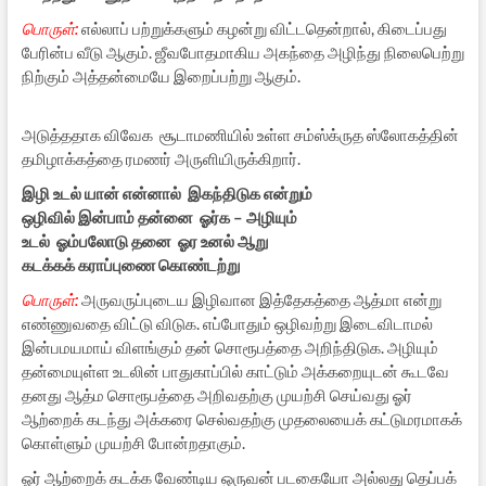
பொருள்:
எல்லாப் பற்றுக்களும் கழன்று விட்டதென்றால், கிடைப்பது
பேரின்ப வீடு ஆகும். ஜீவபோதமாகிய அகந்தை அழிந்து நிலைபெற்று
நிற்கும் அத்தன்மையே இறைப்பற்று ஆகும்.
அடுத்ததாக விவேக சூடாமணியில் உள்ள சம்ஸ்க்ருத ஸ்லோகத்தின்
தமிழாக்கத்தை ரமணர் அருளியிருக்கிறார்.
இழி உடல் யான் என்னால் இகந்திடுக என்றும்
ஒழிவில் இன்பாம் தன்னை ஓர்க – அழியும்
உடல் ஓம்பலோடு தனை ஓர உனல் ஆறு
கடக்கக் கராப்புணை கொண்டற்று
பொருள்:
அருவருப்புடைய இழிவான இத்தேகத்தை ஆத்மா என்று
எண்ணுவதை விட்டு விடுக. எப்போதும் ஒழிவற்று இடைவிடாமல்
இன்பமயமாய் விளங்கும் தன் சொரூபத்தை அறிந்திடுக. அழியும்
தன்மையுள்ள உடலின் பாதுகாப்பில் காட்டும் அக்கறையுடன் கூடவே
தனது ஆத்ம சொரூபத்தை அறிவதற்கு முயற்சி செய்வது ஓர்
ஆற்றைக் கடந்து அக்கரை செல்வதற்கு முதலையைக் கட்டுமரமாகக்
கொள்ளும் முயற்சி போன்றதாகும்.
ஓர் ஆற்றைக் கடக்க வேண்டிய ஒருவன் படகையோ அல்லது தெப்பக்