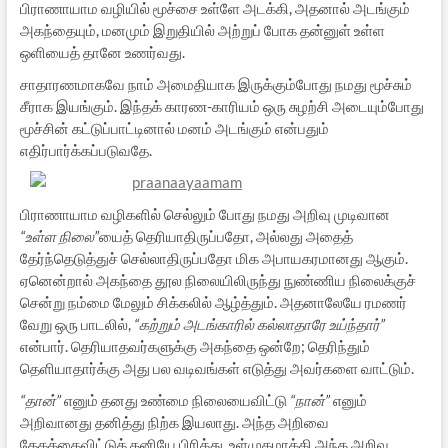
பிராணாயாம வழியில் மூச்சை உள்ளே அடக்கி, அதனால் அடங்கும்
அகந்தையும், மனமும் இறுதியில் அற்றுப் போக தன்னுள் உள்ள
ஒளியைத் தானே உணர்வது.
சாதாரணமாகவே நாம் அமைதியாக இருக்கும்போது நமது மூச்சும்
சீராக இயங்கும். இந்தக் காரண-காரியம் ஒரு சுழற்சி அடையும்போது
மூச்சின் கட்டுப்பாட்டினால் மனம் அடங்கும் என்பதும்
எதிர்பார்க்கப்படுவதே.
பிராணாயாம வழிகளில் செல்லும் போது நமது அறிவு முடிவான
“உள்ள நிலை”
யைத் தெரியாதிருப்பதோ, அல்லது அதைத்
தேர்ந்தெடுத்துச் செல்லாதிருப்பதோ மிக அபாயகரமானது ஆகும்.
ஏனென்றால் அகந்தை தூல நிலையிலிருந்து நுண்ணிய நிலைக்குச்
சென்று நம்மை மேலும் சிக்கலில் ஆழ்த்தும். அதனாலேயே ரமணர்
வேறு ஒரு பாடலில்,
“கற்றும் அடங்காரில் கல்லாதாரே உய்ந்தார்”
என்பார். தெரியாதவர்களுக்கு அகந்தை ஒன்றே; தெரிந்தும்
தெளியாதார்க்கு அது பல வடிவங்கள் எடுத்து அவர்களை வாட்டும்.
“தான்”
எனும் தனது உண்மை நிலையைவிட்டு
“நான்”
எனும்
அறிவானது தனித்து நிற்க இயலாது. அந்த அறிவை
தேகத்தைவிட்டுத் தனியே பிரித்து, உள்முகமாக்கி அந்த அறிவு