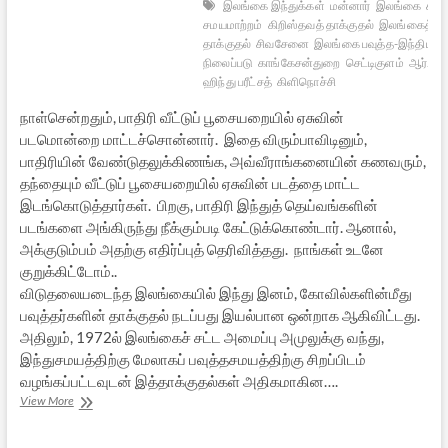
இலங்கை இந்துக்கள்
மன்னார்
இலங்கை
கட்ட
சமயமாற்றம்
கிறிஸ்தவத் தாக்குதல்
இலங்கைத் தம
தாக்குதல்
சிவசேனை
இலங்கை பவுத்த-இந்திய
நிலைப்படு
காங்கேசன்துறை
செட்டிகுளம்
ஆர்.எஸ்
ஹிந்து பரீட்சத்
கிளிநொச்சி
நாள்சென்றதும், பாதிரி வீட்டுப் பூசையறையில் ஏசுவின்
படமொன்றை மாட்டச்சொன்னார். இதை விரும்பாவிடினும்,
பாதிரியின் வேண்டுதலுக்கிணங்க, அவ்வீராங்கனையின் கணவரும்,
தந்தையும் வீட்டுப் பூசையறையில் ஏசுவின் படத்தை மாட்ட
இடங்கொடுத்தார்கள். பிறகு, பாதிரி இந்துத் தெய்வங்களின்
படங்களை அங்கிருந்து நீக்கும்படி கேட்டுக்கொண்டார். ஆனால்,
அக்குடும்பம் அதற்கு எதிர்ப்புத் தெரிவித்தது. நாங்கள் உடனே
குறுக்கிட்டோம்..
விடுதலையடைந்த இலங்கையில் இந்து இனம், கோவில்களின்மீது
பவுத்தர்களின் தாக்குதல் நடப்பது இயல்பான ஒன்றாக ஆகிவிட்டது.
அதிலும், 1972ல் இலங்கைச் சட்ட அமைப்பு அமுலுக்கு வந்து,
இந்துசமயத்திற்கு மேலாகப் பவுத்தசமயத்திற்கு சிறப்பிடம்
வழங்கப்பட்டவுடன் இத்தாக்குதல்கள் அதிகமாகின….
இலங்கை
View More
சிவநேயர்
திருப்படையின்