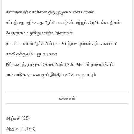
சனாதன தர்ம சர்ச்சை: ஒரு முழுமையான பார்வை
சட்டத்தை மதிக்காத ஆட்சியாளர்கள் மற்றும் அரசியல்வாதிகள்
வேதாந்தம் : மூன்று உணர்வு நிலைகள்
திராவிட மாடல் ஆட்சியில் நடைபெற்ற ஊழல்கள் கற்பனையா ?
சக்தி தத்துவம் – ஜடாயு உரை
இந்த ஹிந்து சமூகம்: கல்கியின் 1936 விகடன் தலையங்கம்
பங்களாதேஷ் கலவரமும் இந்தியாவின்பாதுகாப்பும்
வகைகள்
அஞ்சலி
(55)
அனுபவம்
(163)