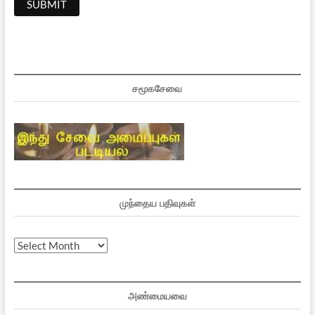
சமூகசேவை
முந்தைய பதிவுகள்
முந்தைய
பதிவுகள்
அண்மையவை