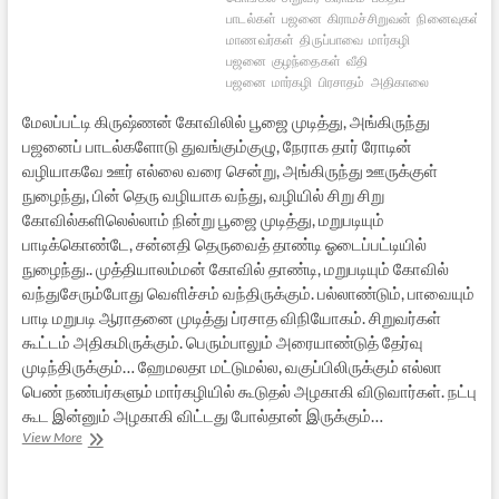
பாடல்கள்
பஜனை
கிராமச்சிறுவன்
நினைவுகள்
கி
மாணவர்கள்
திருப்பாவை
மார்கழி
பஜனை
குழந்தைகள்
வீதி
பஜனை
மார்கழி
பிரசாதம்
அதிகாலை
மேலப்பட்டி கிருஷ்ணன் கோவிலில் பூஜை முடித்து, அங்கிருந்து
பஜனைப் பாடல்களோடு துவங்கும்குழு, நேராக தார் ரோடின்
வழியாகவே ஊர் எல்லை வரை சென்று, அங்கிருந்து ஊருக்குள்
நுழைந்து, பின் தெரு வழியாக வந்து, வழியில் சிறு சிறு
கோவில்களிலெல்லாம் நின்று பூஜை முடித்து, மறுபடியும்
பாடிக்கொண்டே, சன்னதி தெருவைத் தாண்டி ஓடைப்பட்டியில்
நுழைந்து.. முத்தியாலம்மன் கோவில் தாண்டி, மறுபடியும் கோவில்
வந்துசேரும்போது வெளிச்சம் வந்திருக்கும். பல்லாண்டும், பாவையும்
பாடி மறுபடி ஆராதனை முடித்து ப்ரசாத விநியோகம். சிறுவர்கள்
கூட்டம் அதிகமிருக்கும். பெரும்பாலும் அரையாண்டுத் தேர்வு
முடிந்திருக்கும்… ஹேமலதா மட்டுமல்ல, வகுப்பிலிருக்கும் எல்லா
பெண் நண்பர்களும் மார்கழியில் கூடுதல் அழகாகி விடுவார்கள். நட்பு
கூட இன்னும் அழகாகி விட்டது போல்தான் இருக்கும்…
என்னுள்ளில்
View More
மார்கழி