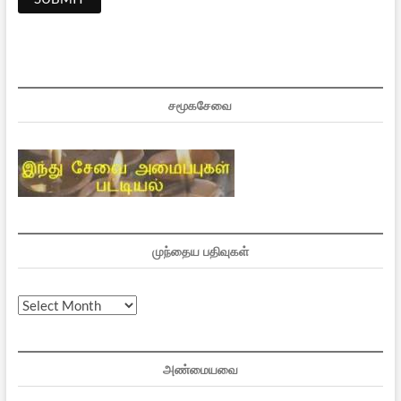
சமூகசேவை
முந்தைய பதிவுகள்
முந்தைய
பதிவுகள்
அண்மையவை