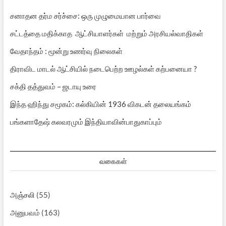
சனாதன தர்ம சர்ச்சை: ஒரு முழுமையான பார்வை
சட்டத்தை மதிக்காத ஆட்சியாளர்கள் மற்றும் அரசியல்வாதிகள்
வேதாந்தம் : மூன்று உணர்வு நிலைகள்
திராவிட மாடல் ஆட்சியில் நடைபெற்ற ஊழல்கள் கற்பனையா ?
சக்தி தத்துவம் – ஜடாயு உரை
இந்த ஹிந்து சமூகம்: கல்கியின் 1936 விகடன் தலையங்கம்
பங்களாதேஷ் கலவரமும் இந்தியாவின்பாதுகாப்பும்
வகைகள்
அஞ்சலி
(55)
அனுபவம்
(163)