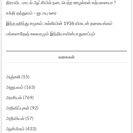
திராவிட மாடல் ஆட்சியில் நடைபெற்ற ஊழல்கள் கற்பனையா ?
சக்தி தத்துவம் – ஜடாயு உரை
இந்த ஹிந்து சமூகம்: கல்கியின் 1936 விகடன் தலையங்கம்
பங்களாதேஷ் கலவரமும் இந்தியாவின்பாதுகாப்பும்
வகைகள்
அஞ்சலி
(55)
அனுபவம்
(163)
அரசியல்
(769)
அறிவிப்புகள்
(92)
அறிவியல்
(57)
ஆன்மிகம்
(433)