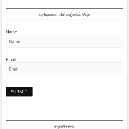
பதிவுகளை மின்னஞ்சலில் பெற
Name
Email
சமூகசேவை