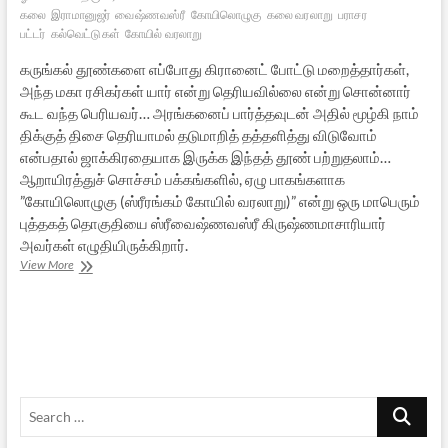
கலை
இராமானுஜர்
வைஷ்ணவஸ்ரீ
கோயிலொழுகு
கலை வரலாறு
பராசர
பட்டர்
கல்வெட்டுகள்
கோயில் வரலாறு
கருங்கல் தூண்களை எப்போது கிரானைட் போட்டு மறைத்தார்கள்,
அந்த மகா ரசிகர்கள் யார் என்று தெரியவில்லை என்று சொன்னார்
கூட வந்த பெரியவர்… அரங்கனைப் பார்த்தவுடன் அதில் மூழ்கி நாம்
திக்குத் திசை தெரியாமல் தடுமாறித் தத்தளித்து விடுவோம்
என்பதால் ஜாக்கிரதையாக இருக்க இந்தத் தூண் பற்றுதலாம்…
ஆறாயிரத்துச் சொச்சம் பக்கங்களில், ஏழு பாகங்களாக
”கோயிலொழுகு (ஸ்ரீரங்கம் கோயில் வரலாறு)” என்று ஒரு மாபெரும்
புத்தகத் தொகுதியை ஸ்ரீவைஷ்ணவஸ்ரீ கிருஷ்ணமாசாரியார்
அவர்கள் எழுதியிருக்கிறார்.
ஸ்ரீரங்கம்:
View More
காலவெளியில்
ஒரு
பயணம்
-1
Search
…