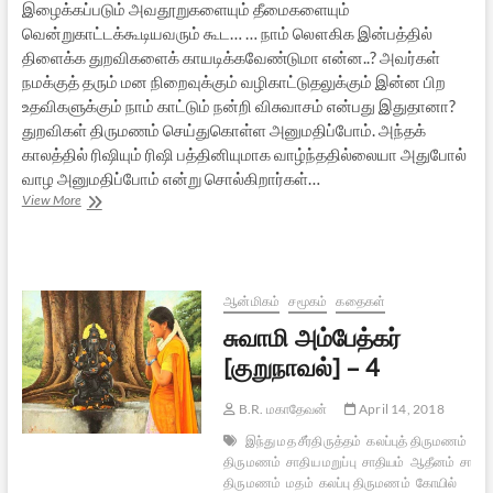
இழைக்கப்படும் அவதூறுகளையும் தீமைகளையும்
வென்றுகாட்டக்கூடியவரும் கூட… … நாம் லௌகிக இன்பத்தில்
திளைக்க துறவிகளைக் காயடிக்கவேண்டுமா என்ன..? அவர்கள்
நமக்குத் தரும் மன நிறைவுக்கும் வழிகாட்டுதலுக்கும் இன்ன பிற
உதவிகளுக்கும் நாம் காட்டும் நன்றி விசுவாசம் என்பது இதுதானா?
துறவிகள் திருமணம் செய்துகொள்ள அனுமதிப்போம். அந்தக்
காலத்தில் ரிஷியும் ரிஷி பத்தினியுமாக வாழ்ந்ததில்லையா அதுபோல்
வாழ அனுமதிப்போம் என்று சொல்கிறார்கள்…
சுவாமி
View More
அம்பேத்கர்
[குறுநாவல்]
–
5
ஆன்மிகம்
சமூகம்
கதைகள்
சுவாமி அம்பேத்கர்
[குறுநாவல்] – 4
B.R. மகாதேவன்
April 14, 2018
இந்து மத சீர்திருத்தம்
கலப்புத் திருமணம்
கத
திருமணம்
சாதிய மறுப்பு
சாதியம்
ஆதீனம்
சாதிய 
திருமணம்
மதம்
கலப்பு திருமணம்
கோயில்