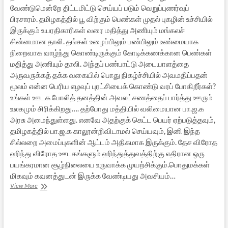
வேண்டுமென்றே திட்டமிட்டு செய்யப் படும் வெறுப்புணர்வுப்
பிரசாரம். தமிழகத்தில் பூ விற்கும் பெண்கள் முதல் புகழின் உச்சியில்
இருக்கும் உயரதிகாரிகள் வரை மதித்து அணியும் மங்கலச்
சின்னமான தாலி. தங்கள் உழைப்பிலும் பண்பிலும் உண்மையாக
நிறைவாக வாழ்ந்து கொண்டிருக்கும் கோடிக்கணக்கான பெண்கள்
மதித்து அணியும் தாலி. அந்தப் பண்பாட்டு அடையாளத்தை
அருவருக்கத் தக்க வகையில் பொது நிகழ்ச்சியில் அவமதிப்பதன்
மூலம் என்ன பெரிய எழவுப் புரட்சியைக் கொண்டு வரப் போகிறீர்கள்?
உங்கள் ஊடக போலித் தனத்தின் அவலட்சணத்தைப் பார்த்து ஊரும்
உலகமும் சிரிக்கிறது…. தற்போது மத்தியில் வலிமையான பா.ஜ.க
அரசு அமைந்துள்ளது. எனவே அதற்குக் கெட்ட பெயர் ஏற்படுத்தவும்,
தமிழகத்தில் பா.ஜ.க காலூன்றிவிடாமல் செய்யவும், இனி இந்த
சில்லறை அமைப்புகளின் ஆட்டம் அதிகமாக இருக்கும். தேச விரோத
ஹிந்து விரோத ஊடகங்களும் ஹிந்துத்துவத்திற்கு எதிரான ஒரு
பயங்கரமான சூழ்நிலையை உருவாக்க முயற்சிக்கும்.பொதுமக்கள்
மிகவும் கவனத்துடன் இருக்க வேண்டியது அவசியம்…
‘புதிய
View More
தலைமுறை’
தாலி
விவாதமும்
“தாக்குதல்களும்”