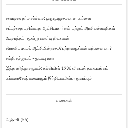
சனாதன தர்ம சர்ச்சை: ஒரு முழுமையான பார்வை
சட்டத்தை மதிக்காத ஆட்சியாளர்கள் மற்றும் அரசியல்வாதிகள்
வேதாந்தம் : மூன்று உணர்வு நிலைகள்
திராவிட மாடல் ஆட்சியில் நடைபெற்ற ஊழல்கள் கற்பனையா ?
சக்தி தத்துவம் – ஜடாயு உரை
இந்த ஹிந்து சமூகம்: கல்கியின் 1936 விகடன் தலையங்கம்
பங்களாதேஷ் கலவரமும் இந்தியாவின்பாதுகாப்பும்
வகைகள்
அஞ்சலி
(55)