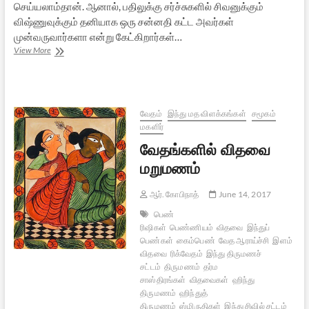
செய்யலாம்தான். ஆனால், பதிலுக்கு சர்ச்சுகளில் சிவனுக்கும்
விஷ்ணுவுக்கும் தனியாக ஒரு சன்னதி கட்ட அவர்கள்
முன்வருவார்களா என்று கேட்கிறார்கள்…
சுவாமி
View More
அம்பேத்கர்
[குறுநாவல்]
–
4
வேதம்
இந்து மத விளக்கங்கள்
சமூகம்
மகளிர்
வேதங்களில் விதவை
மறுமணம்
ஆர். கோபிநாத்
June 14, 2017
பெண்
ரிஷிகள்
பெண்ணியம்
விதவை
இந்துப்
பெண்கள்
கைம்பெண்
வேத ஆராய்ச்சி
இளம்
விதவை
ரிக்வேதம்
இந்து திருமணச்
சட்டம்
திருமணம்
தர்ம
சாஸ்திரங்கள்
விதவைகள்
ஹிந்து
திருமணம்
ஹிந்துத்
திருமணம்
ஸ்மிருதிகள்
இந்து சிவில் சட்டம்