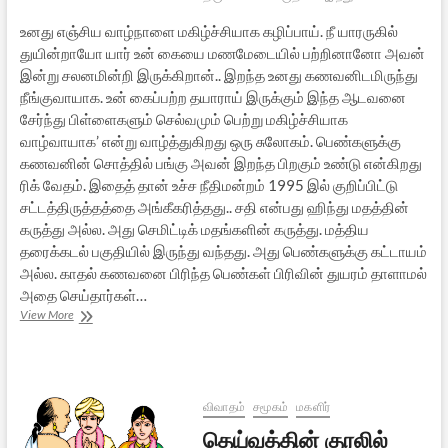
உனது எஞ்சிய வாழ்நாளை மகிழ்ச்சியாக கழிப்பாய். நீ யாரருகில்
துயின்றாயோ யார் உன் கையை மணமேடையில் பற்றினானோ அவன்
இன்று சலனமின்றி இருக்கிறான்.. இறந்த உனது கணவனிடமிருந்து
நீங்குவாயாக. உன் கைப்பற்ற தயாராய் இருக்கும் இந்த ஆடவனை
சேர்ந்து பிள்ளைகளும் செல்வமும் பெற்று மகிழ்ச்சியாக
வாழ்வாயாக’ என்று வாழ்த்துகிறது ஒரு சுலோகம். பெண்களுக்கு
கணவனின் சொத்தில் பங்கு அவன் இறந்த பிறகும் உண்டு என்கிறது
ரிக் வேதம். இதைத் தான் உச்ச நீதிமன்றம் 1995 இல் குறிப்பிட்டு
சட்டத்திருத்தத்தை அங்கீகரித்தது.. சதி என்பது ஹிந்து மதத்தின்
கருத்து அல்ல. அது செமிட்டிக் மதங்களின் கருத்து. மத்திய
தரைக்கடல் பகுதியில் இருந்து வந்தது. அது பெண்களுக்கு கட்டாயம்
அல்ல. காதல் கணவனை பிரிந்த பெண்கள் பிரிவின் துயரம் தாளாமல்
அதை செய்தார்கள்…
வேதங்களில்
View More
விதவை
மறுமணம்
விவாதம்
சமூகம்
மகளிர்
தெய்வத்தின் குரலில்