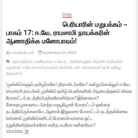
வைபவம்:
சில
எண்ணங்கள்
பொது
பெரியாரின் மறுபக்கம் –
பாகம் 17: ஈ.வே. ராமசாமி நாயக்கரின்
ஆணாதிக்க மனோபாவம்!
ம வெங்கடேசன்
September 24, 2009
ஆணாதிக்கம்
மணியம்மை
ஈ.வே.ரா.
அண்ணாதுரை
வீரமணி
பெரியாரின்
மறுபக்கம்
ஈ.வே.ராமசாமி நாயக்கர்
வெங்கடேசன்
மங்கல நாண்
தாலி
ஹிந்து
திருமணம்
‘முஸ்லிம்களும் தமிழர்களே! திராவிடர்களே!’ என்று சொல்லும் ஈ.வே.
ராமசாமி நாயக்கர் முஸ்லிம் தமிழ் பெண்களின் அடிமைத்தனம் விலக
போராட்டம் நடத்தியிருக்கவேண்டுமா? இல்லையா?
கோஷாமுறையை அகற்ற மசூதிமுன் போராட்டம் ஒன்றை
நடத்தியிருக்கலாமே. ஆனால் இதுவரை போராட்டம் நடத்தவில்லை.
காரணம் முஸ்லிம்களிடம் போனால் வாலை ஒட்ட
நறுக்கிவிடுவார்களோ என்ற பயமோ என்னவோ?
பெரியாரின்
View More
மறுபக்கம்