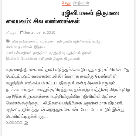
பொது
நிகழ்வுகள்
ரஜினி மகள் திருமண
வைபவம்: சில எண்ணங்கள்
மது
September 6, 2010
ஹிந்து திருமணம்
சடங்குகள்
தமிழ்நாடு
ரஜினிகாந்த்
தமிழ்
சினிமா
நடிகர்கள்
இந்திய
அரசியல்வாதிகள்
நாத்திகம்
பகுத்தறிவு
ஆத்திகம்
திராவிட
இயக்கம்
பிரபலங்கள்
தமிழகம்
திமுக
திருமணம்
கருணாநிதி கையால் தாலி எடுத்துக் கொடுப்பது, எதிர்கட்சியின் மீது
பெய்யப் படும் வசைகளே மந்திரங்களாக வைத்து பெண்ணின்
கழுத்தில் மாங்கல்யம் கட்டப் படுவது போன்ற அவலம் எதுவும்
நடக்காமல், தன் மனதுக்கு பிடித்தபடி, தன் குடும்பத்தினர் விரும்புகிற
படி இந்த திருமணத்தை நடத்தியிருக்கிற ரஜினியின் நேர்மை
மெச்சத் தகுந்தது…. விடுதலை பத்திரிகை பகுமானமாக வீரமணி
ரஜினி குடும்பத்துடன் எடுத்துக் கொண்ட போட்டோ மட்டும் இன்று
வெளியிட்டிருக்கிறது…
ரஜினி
View More
மகள்
திருமண