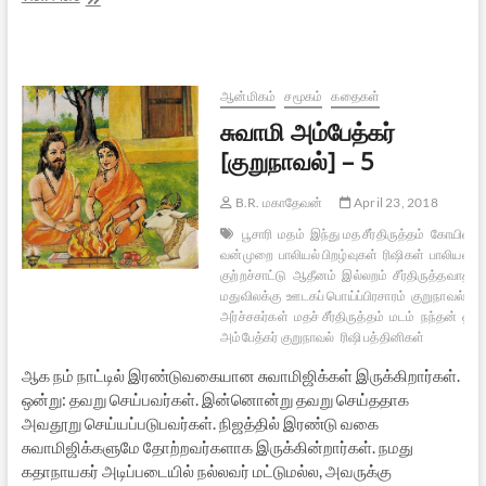
பொற்காலத்தை
நோக்கி
–
19
ஆன்மிகம்
சமூகம்
கதைகள்
சுவாமி அம்பேத்கர்
[குறுநாவல்] – 5
B.R. மகாதேவன்
April 23, 2018
பூசாரி
மதம்
இந்து மத சீர்திருத்தம்
கோயில் நி
வன்முறை
பாலியல் பிறழ்வுகள்
ரிஷிகள்
பாலியல்
குற்றச்சாட்டு
ஆதீனம்
இல்லறம்
சீர்திருத்தவாதிக
மதுவிலக்கு
ஊடகப் பொய்ப்பிரசாரம்
குறுநாவல்
தி
அர்ச்சகர்கள்
மதச் சீர்திருத்தம்
மடம்
நந்தன்
ஹிந
அம்பேத்கர் குறுநாவல்
ரிஷி பத்தினிகள்
ஆக நம் நாட்டில் இரண்டுவகையான சுவாமிஜிக்கள் இருக்கிறார்கள்.
ஒன்று: தவறு செய்பவர்கள். இன்னொன்று தவறு செய்ததாக
அவதூறு செய்யப்படுபவர்கள். நிஜத்தில் இரண்டு வகை
சுவாமிஜிக்களுமே தோற்றவர்களாக இருக்கின்றார்கள். நமது
கதாநாயகர் அடிப்படையில் நல்லவர் மட்டுமல்ல, அவருக்கு