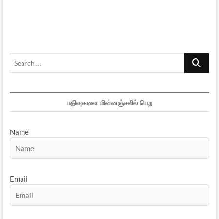
–
பாகம்
17:
ஈ.வே.
ராமசாமி
நாயக்கரின்
Search
ஆணாதிக்க
மனோபாவம்!
…
பதிவுகளை மின்னஞ்சலில் பெற
Name
Email