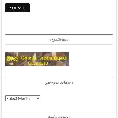
சமூகசேவை
முந்தைய பதிவுகள்
முந்தைய
பதிவுகள்
அண்மையவை