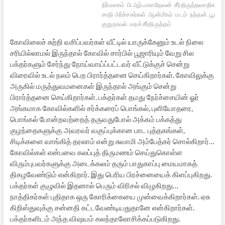
நிர்வாகம்
பி.ஆர்.மகாதேவன்
சீர்திருத்தவாதிகள்
சாதி அர்ச்சகர்கள்
ஆன்மீகம்
மடம்
நந்தன்
பூசாரி
குறுநாவல்
மதச் சீர்திருத்தம்
கோவிலைச் சுற்றி வசிப்பவர்கள் வீட்டில் யாருக்கேனும் உடல் நிலை
சரியில்லாமல் இருந்தால் கோவில் சார்பில் பூஜாரியும் வேறு சில
பக்தர்களும் சேர்ந்து நோய்வாய்ப்பட்டவர் வீட்டுக்குச் சென்று
விரைவில் உடல் நலம் பெற பிரார்த்தனை செய்கிறார்கள். கோவிலுக்கு
அருகில் மருத்துவமனைகள் இருந்தால் அங்கும் சென்று
பிரார்த்தனை செய்கிறார்கள். பக்தர்கள் தமது நேர்ச்சையின் ஓர்
அங்கமாக கோவில்களில் சர்க்கரைப் பொங்கல், புளியோதரை,
பொங்கல் போன்றவற்றைத் தருவதுபோல் அக்கம் பக்கத்து
குழந்தைகளுக்கு அவரவர் வகுப்புக்கான பாட புத்தகங்கள்,
சிடிக்களை வாங்கித் தரலாம் என்று சுவாமி அம்பேத்கர் சொல்கிறார்…
கோவில்கள் என்பவை கலப்புத் திருமணம் செய்துகொள்ள
விரும்புபவர்களுக்கு அடைக்கலம் தரும் பாதுகாப்பு மையமாகத்
திகழவேண்டும் என்கிறார். இது பெரிய பிரச்னையைக் கிளப்புகிறது.
பக்தர்கள் குழுவில் இதனால் பெரும் விரிசல் விழுகிறது…
நாத்திகர்கள் புதிதாக ஒரு கோரிக்கையை முன்வைக்கிறார்கள். ஏசு
கிறிஸ்துவுக்கு சன்னதி கட்டவேண்டியதுதானே என்கிறார்கள்.
பக்தர்களிடம் அந்த விஷயம் கலந்தாலோசிக்கப்படுகிறது.