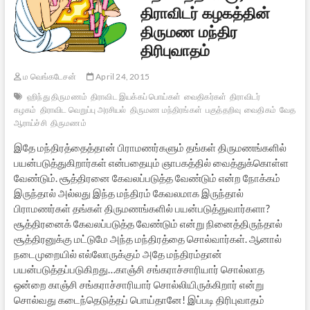
திராவிடர் கழகத்தின்
திருமண மந்திர
திரிபுவாதம்
ம வெங்கடேசன்
April 24, 2015
ஹிந்து திருமணம்
திராவிட இயக்கப் பொய்கள்
வைதிகர்கள்
திராவிடர்
கழகம்
திராவிட வெறுப்பு அரசியல்
திருமண மந்திரங்கள்
பகுத்தறிவு
வைதிகம்
வேத
ஆராய்ச்சி
திருமணம்
இதே மந்திரத்தைத்தான் பிராமணர்களும் தங்கள் திருமணங்களில்
பயன்படுத்துகிறார்கள் என்பதையும் ஞாபகத்தில் வைத்துக்கொள்ள
வேண்டும். சூத்திரனை கேவலப்படுத்த வேண்டும் என்ற நோக்கம்
இருந்தால் அல்லது இந்த மந்திரம் கேவலமாக இருந்தால்
பிராமணர்கள் தங்கள் திருமணங்களில் பயன்படுத்துவார்களா?
சூத்திரனைக் கேவலப்படுத்த வேண்டும் என்று நினைத்திருந்தால்
சூத்திரனுக்கு மட்டுமே அந்த மந்திரத்தை சொல்வார்கள். ஆனால்
நடைமுறையில் எல்லோருக்கும் அதே மந்திரம்தான்
பயன்படுத்தப்படுகிறது…காஞ்சி சங்கராச்சாரியார் சொல்லாத
ஒன்றை காஞ்சி சங்கராச்சாரியார் சொல்லியிருக்கிறார் என்று
சொல்வது கடைந்தெடுத்தப் பொய்தானே! இப்படி திரிபுவாதம்