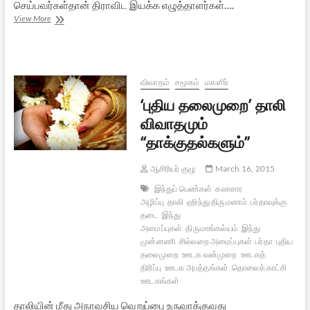
செய்பவர்கள்தான் திராவிட இயக்க எழுத்தாளர்கள்….
தெய்வத்தின்
View More
குரலில்
திராவிடர்
கழகத்தின்
திருமண
மந்திர
விவாதம்
சமூகம்
மகளிர்
திரிபுவாதம்
‘புதிய தலைமுறை’ தாலி
விவாதமும்
“தாக்குதல்களும்”
ஆசிரியர் குழு
March 16, 2015
இந்துப் பெண்கள்
கலாசார
அழிப்பு
தாலி
ஹிந்து திருமணம்
பர்தாவுக்கு
தடை
இந்து
அமைப்புகள்
திருமாங்கல்யம்
இந்து
முன்னணி
சில்லறை அமைப்புகள்
பர்தா
புதிய
தலைமுறை
ஊடக வன்முறை
ஊடகத்
திரிப்பு
ஊடக அபத்தங்கள்
தொலைக் காட்சி
ஊடகங்கள்
தாலியின் மீது அநாவசிய வெறுப்பை உருவாக்குவது