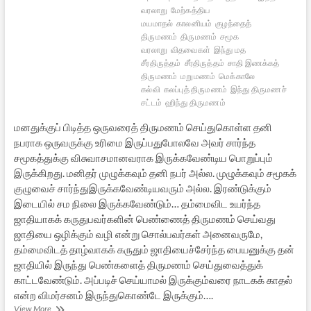
வரலாறு
மேற்கத்திய
மயமாதல்
காலனியம்
குழந்தைத்
திருமணம்
திருமணம்
சமூக
வரலாறு
விதவைகள்
இந்து மத
சீர்திருத்தம்
சீர்திருத்தம்
சாதி இணக்கத்
திருமணம்
மறுமணம்
மெக்காலே
கல்வி
கலப்புத் திருமணம்
இந்து திருமணச்
சட்டம்
ஹிந்து திருமணம்
மனதுக்குப் பிடித்த ஒருவரைத் திருமணம் செய்துகொள்ள தனி
நபராக ஒருவருக்கு உரிமை இருப்பதுபோலவே அவர் சார்ந்த
சமூகத்துக்கு விசுவாசமானவராக இருக்கவேண்டிய பொறுப்பும்
இருக்கிறது. மனிதர் முழுக்கவும் தனி நபர் அல்ல. முழுக்கவும் சமூகக்
குழுவைச் சார்ந்துஇருக்கவேண்டியவரும் அல்ல. இரண்டுக்கும்
இடையில் சம நிலை இருக்கவேண்டும்… தம்மைவிட உயர்ந்த
ஜாதியாகக் கருதுபவர்களின் பெண்ணைத் திருமணம் செய்வது
ஜாதியை ஒழிக்கும் வழி என்று சொல்பவர்கள் அனைவருமே,
தம்மைவிடத் தாழ்வாகக் கருதும் ஜாதியைச்சேர்ந்த பையனுக்கு தன்
ஜாதியில் இருந்து பெண்களைத் திருமணம் செய்துவைத்துக்
காட்டவேண்டும். அப்படிச் செய்யாமல் இருக்கும்வரை நாடகக் காதல்
என்ற விமர்சனம் இருந்துகொண்டே இருக்கும்….
புதிய
View More