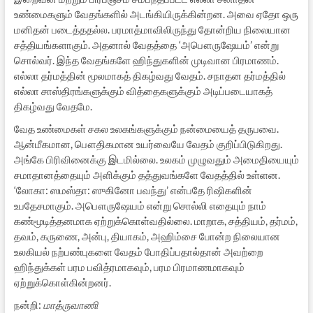
உண்மைகளும் வேதங்களில் அடங்கியிருக்கின்றன. அவை ஏதோ ஒரு
மனிதன் படைத்ததல்ல. பரமாத்மாவிலிருந்து தோன்றிய நிலையான
சத்தியங்களாகும். அதனால் வேதத்தை ‘அபௌருஷேயம்’ என்று
சொல்வர். இந்த வேதங்களே ஹிந்துகளின் முடிவான பிரமாணம்.
எல்லா தர்மத்தின் மூலமாகத் திகழ்வது வேதம். சநாதன தர்மத்தில்
எல்லா சாஸ்திரங்களுக்கும் வித்தைகளுக்கும் அடிப்படையாகத்
திகழ்வது வேதமே.
வேத உண்மைகள் சகல உலகங்களுக்கும் நன்மையைத் தருபவை.
ஆன்மீகமான, பௌதிகமான உயர்வையே வேதம் குறிப்பிடுகிறது.
அங்கே பிரிவினைக்கு இடமில்லை. உலகம் முழுவதும் அமைதியையும்
சமாதானத்தையும் அளிக்கும் தத்துவங்களே வேதத்தில் உள்ளன.
‘லோகா: ஸமஸ்தா: ஸுகினோ பவந்து’ என்பதே ரிஷிகளின்
உபதேசமாகும். அபௌருஷேயம் என்று சொல்லி எதையும் நாம்
கண்மூடித்தனமாக ஏற்றுக்கொள்வதில்லை. மாறாக, சத்தியம், தர்மம்,
தவம், கருணை, அன்பு, தியாகம், அஹிம்சை போன்ற நிலையான
உலகியல் நற்பண்புகளை வேதம் போதிப்பதால்தான் அவற்றை
ஹிந்துக்கள் பரம பவித்ரமாகவும், பரம பிரமாணமாகவும்
ஏற்றுக்கொள்கின்றனர்.
நன்றி:
மாத்ருவாணி