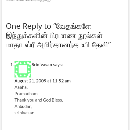
வருகை தர இருக்கிறார். அன்பு,
உண்மை, துறவு, தியாகம்
முதலிய தெய்வீக
குணங்களின் இருப்பிடமாகத்
One Reply to “வேதங்களே
திகழும் அம்மாவை,
இந்துக்களின் பிரமாண நூல்கள் –
'அரவணைக்கும் ஞானி'
(Hugging Saint) என்றும்
மாதா ஸ்ரீ அமிர்தானந்தமயி தேவி”
அழைக்கிறார்கள். மனித
இனத்திற்கு அயராது சேவை
செய்யும் அம்மா மக்களின்
துயர் துடைப்பதற்காகத் தமது
Srinivasan
says:
வாழ்நாளை முழுமையாக
அர்ப்பணித்துள்ளார். தம்மிடம்…
August 21, 2009 at 11:52 am
Aaaha,
Pramadham.
Thank you and God Bless.
Anbudan,
srinivasan.