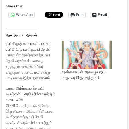
Share this:
WhatsApp
Print
Email
தொடர்புடைய பதிவுகள்
ஸ்ரீ கிருஷ்ண சரணம்: மாதா
ஸ்ரீ அமிர்தானந்தமயி தேவி
மாதா ஸ்ரீ அமிர்தானந்தமயி
தேவி அவர்கள் மனதை
உருக்கும் வண்ணம் 'ஸ்ரீ
அன்னையின் அகவழிபாடு –
கிருஷ்ண சரணம் மம' என்று
மாதா அமிர்தானந்தமயி
பாடுவதை இந்த நன்னாளில்
கேளுங்கள்...
மாதா அமிர்தானந்தமயி
அவர்கள் – அமெரிக்கா மற்றும்
கனடாவில்
2008 மே 30 முதல், ஜூலை
இறுதிவரை 'அம்மா' ஸ்ரீ மாதா
அமிர்தானந்தமயி தேவி
அவர்கள் அமெரிக்கா மற்றும்
கனடாவின் பல ஊர்களுக்கு