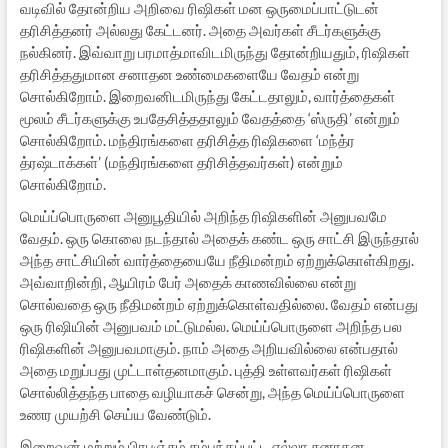
வடிவில் தோன்றிய அறிவை ரிஷிகள் மன ஒருமைப்பாட்டுடன்
தரிசித்தனர் அல்லது கேட்டனர். அதை அவர்கள் சீடர்களுக்கு
நல்கினர். இவ்வாறு பரமாத்மாவிடமிருந்து தோன்றியதும், ரிஷிகள்
தரிசித்ததுமான சனாதன உண்மைகளையே வேதம் என்று
சொல்கிறோம். இறைவனிடமிருந்து கேட்டதாலும், வார்த்தைகள்
மூலம் சீடர்களுக்கு உபதேசித்ததாலும் வேதத்தை ‘ஸ்ருதி’ என்றும்
சொல்கிறோம். மந்திரங்களை தரிசித்த ரிஷிகளை ‘மந்த்ர
த்ரஷ்டாக்கள்’ (மந்திரங்களை தரிசித்தவர்கள்) என்றும்
சொல்கிறோம்.
மெய்ப்பொருளை அனுபூதியில் அறிந்த ரிஷிகளின் அனுபவமே
வேதம். ஒரு கொலை நடந்தால் அதைக் கண்ட ஒரு சாட்சி இருந்தால்
அந்த சாட்சியின் வார்த்தையையே நீதிமன்றம் ஏற்றுக்கொள்கிறது.
அவ்வாறின்றி, ஆயிரம் பேர் அதைக் காணவில்லை என்று
சொல்வதை ஒரு நீதிமன்றம் ஏற்றுக்கொள்வதில்லை. வேதம் என்பது
ஒரு ரிஷியின் அனுபவம் மட்டுமல்ல. மெய்ப்பொருளை அறிந்த பல
ரிஷிகளின் அனுபவமாகும். நாம் அதை அறியவில்லை என்பதால்
அதை மறுப்பது முட்டாள்தனமாகும். புத்தி உள்ளவர்கள் ரிஷிகள்
சொல்லித்தந்த பாதை வழியாகச் சென்று, அந்த மெய்ப்பொருளை
உணர முயற்சி செய்ய வேண்டும்.
இறைவன் மற்றும் பிரபஞ்சம் சம்பந்தப்பட்ட எல்லா சனாதன