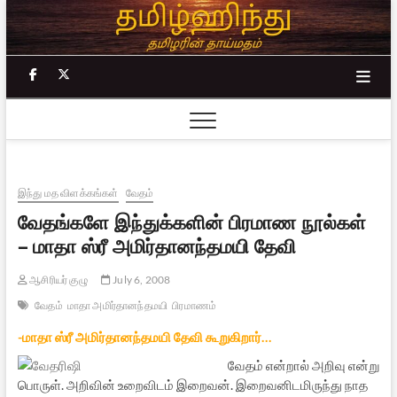
Skip
to
content
facebook
twitter
இந்து மத விளக்கங்கள்
வேதம்
வேதங்களே இந்துக்களின் பிரமாண நூல்கள்
– மாதா ஸ்ரீ அமிர்தானந்தமயி தேவி
ஆசிரியர் குழு
July 6, 2008
வேதம்
மாதா அமிர்தானந்தமயி
பிரமாணம்
-மாதா ஸ்ரீ அமிர்தானந்தமயி தேவி கூறுகிறார்…
வேதம் என்றால் அறிவு என்று
பொருள். அறிவின் உறைவிடம் இறைவன். இறைவனிடமிருந்து நாத