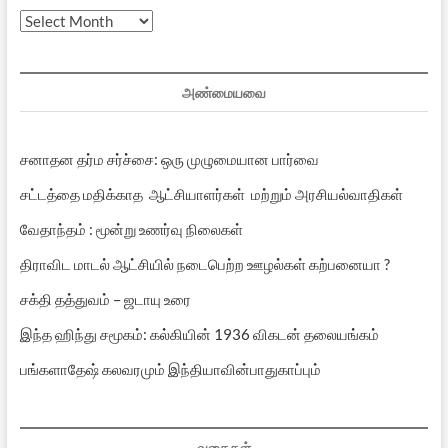
முந்தைய
பதிவுகள்
அண்மையவை
சனாதன தர்ம சர்ச்சை: ஒரு முழுமையான பார்வை
சட்டத்தை மதிக்காத ஆட்சியாளர்கள் மற்றும் அரசியல்வாதிகள்
வேதாந்தம் : மூன்று உணர்வு நிலைகள்
திராவிட மாடல் ஆட்சியில் நடைபெற்ற ஊழல்கள் கற்பனையா ?
சக்தி தத்துவம் – ஜடாயு உரை
இந்த ஹிந்து சமூகம்: கல்கியின் 1936 விகடன் தலையங்கம்
பங்களாதேஷ் கலவரமும் இந்தியாவின்பாதுகாப்பும்
வகைகள்