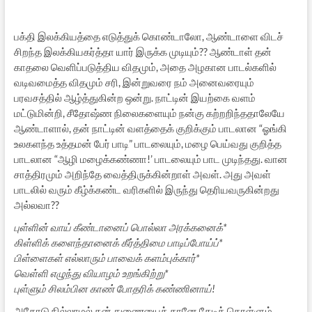
பக்தி இலக்கியத்தை எடுத்துக் கொண்டாலோ, ஆண்டாளை விடச்
சிறந்த இலக்கியகர்த்தா யார் இருக்க முடியும்?? ஆண்டாள் தன்
காதலை வெளிப்படுத்திய விதமும், அதை அழகான பாடல்களில்
வடிவமைத்த விதமும் சரி, இன்றுவரை நம் அனைவரையும்
பரவசத்தில் ஆழ்த்துகின்ற ஒன்று. நாட்டின் இயற்கை வளம்
மட்டுமின்றி, சீதோஷ்ண நிலைகளையும் நன்கு கற்றறிந்ததாலேயே
ஆண்டாளால், தன் நாட்டின் வளத்தைக் குறிக்கும் பாடலான “ஓங்கி
உலகளந்த உத்தமன் பேர் பாடி” பாடலையும், மழை பெய்வது குறித்த
பாடலான “ஆழி மழைக்கண்ணா!’ பாடலையும் பாட முடிந்தது. வான
சாத்திரமும் அறிந்தே வைத்திருக்கின்றாள் அவள். அது அவள்
பாடலில் வரும் கீழ்க்கண்ட வரிகளில் இருந்து தெரியவருகின்றது
அல்லவா??
புள்ளின் வாய் கீண்டானைப் பொல்லா அரக்கனைக்*
கிள்ளிக் களைந்தானைக் கீர்த்திமை பாடிப்போய்ப்*
பிள்ளைகள் எல்லாரும் பாவைக் களம்புக்கார்*
வெள்ளி எழுந்து வியாழம் உறங்கிற்று*
புள்ளும் சிலம்பின காண் போதரிக் கண்ணினாய்!
அதோடு நில்லாமல் தன் துணையைத் தானே தேடிக் கொள்ளும்