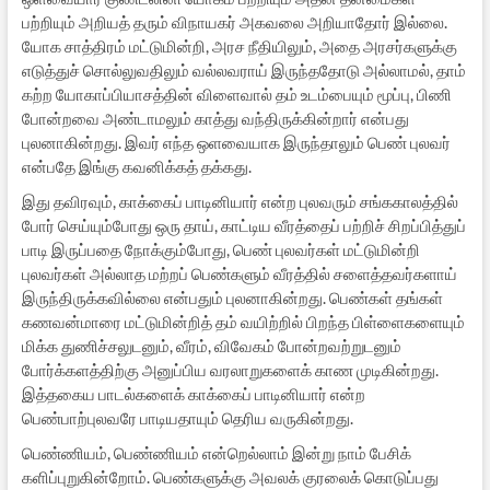
பற்றியும் அறியத் தரும் விநாயகர் அகவலை அறியாதோர் இல்லை.
யோக சாத்திரம் மட்டுமின்றி, அரச நீதியிலும், அதை அரசர்களுக்கு
எடுத்துச் சொல்லுவதிலும் வல்லவராய் இருந்ததோடு அல்லாமல், தாம்
கற்ற யோகாப்பியாசத்தின் விளைவால் தம் உடம்பையும் மூப்பு, பிணி
போன்றவை அண்டாமலும் காத்து வந்திருக்கின்றார் என்பது
புலனாகின்றது. இவர் எந்த ஒளவையாக இருந்தாலும் பெண் புலவர்
என்பதே இங்கு கவனிக்கத் தக்கது.
இது தவிரவும், காக்கைப் பாடினியார் என்ற புலவரும் சங்ககாலத்தில்
போர் செய்யும்போது ஒரு தாய், காட்டிய வீரத்தைப் பற்றிச் சிறப்பித்துப்
பாடி இருப்பதை நோக்கும்போது, பெண் புலவர்கள் மட்டுமின்றி
புலவர்கள் அல்லாத மற்றப் பெண்களும் வீரத்தில் சளைத்தவர்களாய்
இருந்திருக்கவில்லை என்பதும் புலனாகின்றது. பெண்கள் தங்கள்
கணவன்மாரை மட்டுமின்றித் தம் வயிற்றில் பிறந்த பிள்ளைகளையும்
மிக்க துணிச்சலுடனும், வீரம், விவேகம் போன்றவற்றுடனும்
போர்க்களத்திற்கு அனுப்பிய வரலாறுகளைக் காண முடிகின்றது.
இத்தகைய பாடல்களைக் காக்கைப் பாடினியார் என்ற
பெண்பாற்புலவரே பாடியதாயும் தெரிய வருகின்றது.
பெண்ணியம், பெண்ணியம் என்றெல்லாம் இன்று நாம் பேசிக்
களிப்புறுகின்றோம். பெண்களுக்கு அவலக் குரலைக் கொடுப்பது