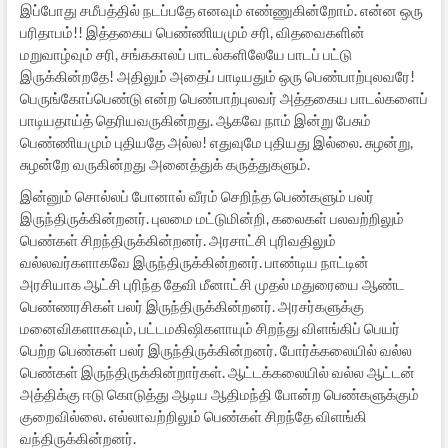
இப்போது சமீபத்தில் நடப்பதே எனவும் எண்ணுகின்றோம். என்ன ஒரு
பரிதாபம்!! இத்தகைய பெண்ணியமும் சரி, விதவைகளின்
மறுவாழ்வும் சரி, சங்ககாலப் பாடல்களிலேயே பாடப் பட்டு
இருக்கின்றதே! அதிலும் அதைப் பாடியதும் ஒரு பெண்பாற்புலவரே!
பெருங்கோப்பெண்டு என்ற பெண்பாற்புலவர் அத்தகைய பாடல்களைப்
பாடியதாய்த் தெரியவருகின்றது. ஆகவே நாம் இன்று பேசும்
பெண்ணியமும் புதியதே அல்ல! எதுவுமே புதியது இல்லை. சுழன்று,
சுழன்றே வருகின்றது அனைத்துக் கருத்துகளும்.
இன்னும் சொல்லப் போனால் வீரம் செறிந்த பெண்களும் பலர்
இருந்திருக்கின்றனர். புலமை மட்டுமின்றி, கலைகள் பலவற்றிலும்
பெண்கள் சிறந்திருக்கின்றனர். அரசாட்சி புரிவதிலும்
வல்லவர்களாகவே இருந்திருக்கின்றனர். பாண்டிய நாட்டின்
அரசியாக ஆட்சி புரிந்த தேவி மீனாட்சி முதல் மதுரையை ஆண்ட
பெண்ணரசிகள் பலர் இருந்திருக்கின்றனர். அரசர்களுக்கு
மனைவிகளாகவும், பட்டமகிஷிகளாயும் சிறந்து விளங்கிப் பெயர்
பெற்ற பெண்கள் பலர் இருந்திருக்கின்றனர். போர்க்கலையில் வல்ல
பெண்கள் இருந்திருக்கின்றார்கள். ஆட்டக்கலையில் வல்ல ஆட்டன்
அத்திக்கு ஈடு கொடுத்து ஆடிய ஆதிமந்தி போன்ற பெண்களுக்கும்
குறைவில்லை. எல்லாவற்றிலும் பெண்கள் சிறந்தே விளங்கி
வந்திருக்கின்றனர்.