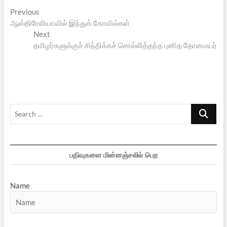
Post
Previous
Previous
post:
ஆஸ்திரேலியாவில் இந்துக் கோவில்கள்
navigation
Next
Next
post:
தமிழர்களுக்குச் சிந்திக்கச் சொல்லித்தந்த புனித தோமையர்
Search
…
பதிவுகளை மின்னஞ்சலில் பெற
Name