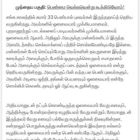
முந்தைய பகுதி:
பெண்மை வெல்கவென்று கூத்திடுவோம்!
சங்க காலத்தில் சுமார் 33 பெண்பால் புலவர்கள் இருந்ததாய்த் தெரிய
வருகின்றது. அவர்களில் ஒளவையார் முக்கியமானவர்.
புறநானூற்றுப் பாடல்களைப் பாடியவர்களில் முக்கியமானவர்
ஒளவையார் ஆவார். அதிலும் அவருக்கு மன்னர்களிடம் இருந்த
அளவிடற்கரிய செல்வாக்கைப் பற்றிச் சொல்லவேண்டியதே இல்லை.
மன்னர்கள் போர் செய்யும்போது அவர்களின் தவறுகளை இடித்து
உரைக்கும் அளவுக்கும், போரில் ஒருவருக்கொருவர் சமாதானம்
பேசும் அளவுக்கும் செல்வாக்குப் படைத்தவர் ஒளவையார் என்று
தெரியவருகின்றது. அவருக்குப் பின் வந்த பல பெண் புலவர்களும்,
அவரின் அடியை ஒற்றி, தங்கள் பெயரையும் ஒளவையார் என்றே
சொல்லிக் கொண்டதாயும் ஓர் ஆய்வு கூறுகின்றது.
அதியமானுடன் நட்புக் கொண்டிருந்த ஒளவையார் வேறு எனவும்,
ஆத்திச்சூடி போன்றவற்றை எழுதியவர் வேறு என்றும், சேரமானுடன்
இருந்தவர் வேறு எனவும் பல்வேறு கருத்துக்கள் நிலவுகின்றன.
என்றாலும் பொதுக்கருத்து என்னவென்றால் இவற்றை எல்லாம்
எழுதியவர் ஒளவையார் என்ற பெண் என்பதே ஆகும். அதிலும்
ஒளவையார் குண்டலினி யோகம் பற்றியும் அதன் தன்மைகள்