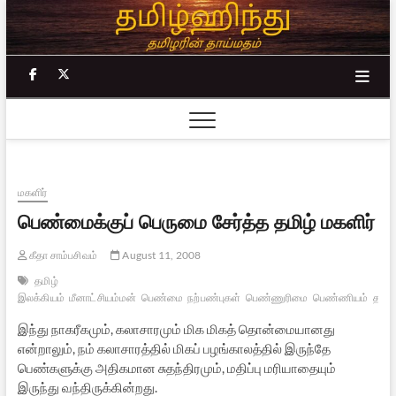
Skip
to
content
facebook
twitter
மகளிர்
பெண்மைக்குப் பெருமை சேர்த்த தமிழ் மகளிர்
கீதா சாம்பசிவம்
August 11, 2008
தமிழ்
இலக்கியம்
மீனாட்சியம்மன்
பெண்மை
நற்பண்புகள்
பெண்ணுரிமை
பெண்ணியம்
தமிழ
இந்து நாகரீகமும், கலாசாரமும் மிக மிகத் தொன்மையானது
என்றாலும், நம் கலாசாரத்தில் மிகப் பழங்காலத்தில் இருந்தே
பெண்களுக்கு அதிகமான சுதந்திரமும், மதிப்பு மரியாதையும்
இருந்து வந்திருக்கின்றது.