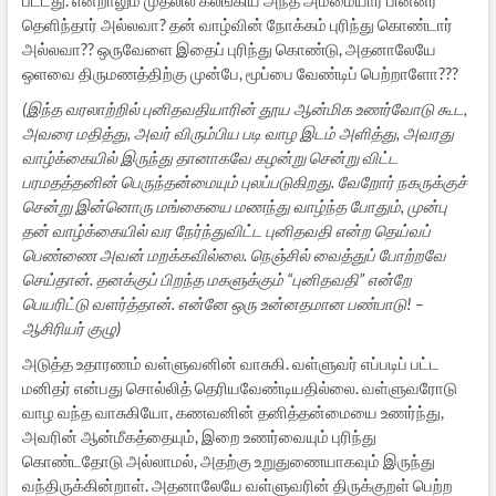
தெளிந்தார் அல்லவா? தன் வாழ்வின் நோக்கம் புரிந்து கொண்டார்
அல்லவா?? ஒருவேளை இதைப் புரிந்து கொண்டு, அதனாலேயே
ஒளவை திருமணத்திற்கு முன்பே, மூப்பை வேண்டிப் பெற்றாளோ???
(இந்த வரலாற்றில் புனிதவதியாரின் தூய ஆன்மிக உணர்வோடு கூட,
அவரை மதித்து, அவர் விரும்பிய படி வாழ இடம் அளித்து, அவரது
வாழ்க்கையில் இருந்து தானாகவே கழன்று சென்று விட்ட
பரமதத்தனின் பெருந்தன்மையும் புலப்படுகிறது. வேறோர் நகருக்குச்
சென்று இன்னொரு மங்கையை மணந்து வாழ்ந்த போதும், முன்பு
தன் வாழ்க்கையில் வர நேர்ந்துவிட்ட புனிதவதி என்ற தெய்வப்
பெண்ணை அவன் மறக்கவில்லை. நெஞ்சில் வைத்துப் போற்றவே
செய்தான். தனக்குப் பிறந்த மகளுக்கும் “புனிதவதி” என்றே
பெயரிட்டு வளர்த்தான். என்னே ஒரு உன்னதமான பண்பாடு! –
ஆசிரியர் குழு)
அடுத்த உதாரணம் வள்ளுவனின் வாசுகி. வள்ளுவர் எப்படிப் பட்ட
மனிதர் என்பது சொல்லித் தெரியவேண்டியதில்லை. வள்ளுவரோடு
வாழ வந்த வாசுகியோ, கணவனின் தனித்தன்மையை உணர்ந்து,
அவரின் ஆன்மீகத்தையும், இறை உணர்வையும் புரிந்து
கொண்டதோடு அல்லாமல், அதற்கு உறுதுணையாகவும் இருந்து
வந்திருக்கின்றாள். அதனாலேயே வள்ளுவரின் திருக்குறள் பெற்ற