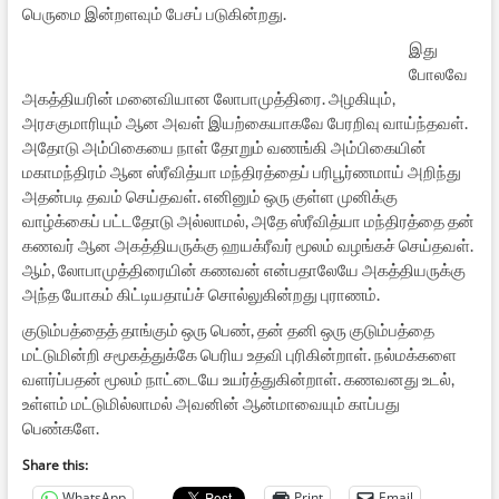
பெருமை இன்றளவும் பேசப் படுகின்றது.
இது
போலவே
அகத்தியரின் மனைவியான லோபாமுத்திரை. அழகியும்,
அரசகுமாரியும் ஆன அவள் இயற்கையாகவே பேரறிவு வாய்ந்தவள்.
அதோடு அம்பிகையை நாள் தோறும் வணங்கி அம்பிகையின்
மகாமந்திரம் ஆன ஸ்ரீவித்யா மந்திரத்தைப் பரிபூர்ணமாய் அறிந்து
அதன்படி தவம் செய்தவள். எனினும் ஒரு குள்ள முனிக்கு
வாழ்க்கைப் பட்டதோடு அல்லாமல், அதே ஸ்ரீவித்யா மந்திரத்தை தன்
கணவர் ஆன அகத்தியருக்கு ஹயக்ரீவர் மூலம் வழங்கச் செய்தவள்.
ஆம், லோபாமுத்திரையின் கணவன் என்பதாலேயே அகத்தியருக்கு
அந்த யோகம் கிட்டியதாய்ச் சொல்லுகின்றது புராணம்.
குடும்பத்தைத் தாங்கும் ஒரு பெண், தன் தனி ஒரு குடும்பத்தை
மட்டுமின்றி சமூகத்துக்கே பெரிய உதவி புரிகின்றாள். நல்மக்களை
வளர்ப்பதன் மூலம் நாட்டையே உயர்த்துகின்றாள். கணவனது உடல்,
உள்ளம் மட்டுமில்லாமல் அவனின் ஆன்மாவையும் காப்பது
பெண்களே.
Share this:
WhatsApp
Print
Email