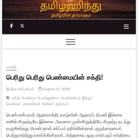
Skip
to
content
facebook
twitter
மகளிர்
பெரிது பெரிது பெண்மையின் சக்தி!
கீதா சாம்பசிவம்
August 19, 2008
சக்தி
பெண்மை
பெண்ணுரிமை
பெண்ணியம்
இந்துப்
பெண்கள்
புராணங்கள்
ரிஷிகள்
குடும்பம்
பெண் என்பவள் ஆதாரசக்தி, வாழ்வின் ஆதாரம். பெண் இல்லை
எனில் சிருஷ்டியே இல்லை. அவளை முன்னிறுத்தியே சிருஷ்டி நடந்து
வருகின்றது. பெண் தான் கர்ப்பம் தரிக்கின்றாள். குழந்தையைப்
பெற்று எடுத்து வளர்க்கின்றாள். அத்தகைய ஒரு மாபெரும் சக்தியை