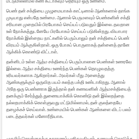
மட்டுமில்லாமல் கண் கூடாகவும் தெரியும் ஒரு உண்மை.
பெண் தன் சக்தியை முழுமையாகக் காட்டினால் ஆண்களால் தாங்க
முடியாது என்பதே உண்மை. ஆனால் பெருமளவும் பெண்களின் சக்தி
சரியான முறையில் பிரயோகம் செய்யப் படுவதும் இல்லை. தவறான
உள் நோக்கத்துடனேயே பிரயோகம் செய்யப் படுகின்றது. வியாபார
நோக்கில் இன்றைய நாட்களில் பெரும்பாலும் தன் சக்தியைப் பெண்
விரயம் ஆக்குகின்றாள். ஒரு போகப் பொருளாகத் தன்னைத் தானே
ஆக்கிக் கொண்டு விட்டாள்.
தன்னிடம் உள்ள ஆத்ம சக்தியைப் பெரும்பாலான பெண்கள் உணரவே
இல்லை. ஆத்ம சக்தியை உணர்ந்த பெண்கள் தொழுவதற்கு
உரியவர்களாக ஆகிறார்கள். அவர்கள் மீது அனைத்து
ஆண்களுக்கும் ஒருவித பயம் கலந்த பக்தி உண்டாகிறது. ஆனால்
அதே ஒரு பெண்ணாக இருந்தால் தன் கணவனின் ஆத்மசக்தியைத்
தனக்கும் சேர்த்துத் துணையாக்கிக் கொண்டு தன் இல்லறத்தை
நல்லறமாக்கிக் கொள்ளுவது மட்டுமில்லாமல், தன் குலத்தையே
தழைக்கச் செய்வாள். உண்மையில் பெண்கள் ஆண்களை விடப் பலம்
படைத்தவர்கள் மனோரீதியாக.
முதலில் சொன்னதற்கு உதாரணம் புனிதவதியார். கணவன் கொடுத்த