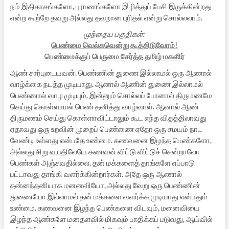
நம் இதிகாசங்களோ, புராணங்களோ இழித்துப் பேசி இருக்கின்றது
என்ற கூற்றே தவறு அல்லது தவறான புரிதல் என்று சொல்லலாம்.
முந்தைய பகுதிகள்:
பெண்மை வெல்கவென்று கூத்திடுவோம்!
பெண்மைக்குப் பெருமை சேர்த்த தமிழ் மகளிர்
ஆண் சார்புடையவன். பெண்ணின் துணை இல்லாமல் ஒரு ஆணால்
வாழ்க்கை நடத்த முடியாது. ஆனால் ஆணின் துணை இல்லாமல்
பெண்ணால் வாழ முடியும். இன்னும் சொல்லப் போனால் திருமணமே
செய்து கொள்ளாமல் பெண் தனித்து வாழ்வாள். ஆனால் ஆண்
திருமணம் செய்து கொள்ளாவிட்டாலும் கூட எந்த விதத்திலாவது
ஏதாவது ஒரு உறவின் முறைப் பெண்ணை ஏதோ ஒரு சமயம் நாட
வேண்டி உள்ளது என்பதே உண்மை. கணவனை இழந்த பெண்களோ,
அல்லது சிறு வயதிலேயே கணவன் விட்டு விட்டுச் சென்றாலோ
பெண்கள் அஞ்சுவதில்லை. தன் மக்களைத் தாங்களே எப்பாடு
பட்டாவது தாங்கி வளர்க்கின்றார்கள். அதே ஒரு ஆணால்
தன்னந்தனியாக மனனவியோ, அல்லது வேறு ஒரு பெண்ணின்
துணையோ இல்லாமல் தன் மக்களை வளர்க்க முடியாது என்பதும்
உண்மை. கணவனை இழந்த பெண்களை விடவும், மனைவியை
இழந்த ஆண்களே மனதளவில் மிகவும் பாதிக்கப் படுவது, ஆய்வில்