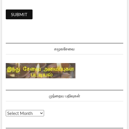
சமூகசேவை
முந்தைய பதிவுகள்
முந்தைய
பதிவுகள்