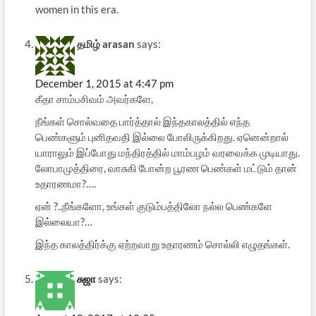
women in this era.
தமிழ் arasan
says:
December 1, 2015 at 4:47 pm
கீதா சாம்பசிவம் அவர்களே,
நீங்கள் சொல்வதை பார்த்தால் இந்தகாலத்தில் எந்த
பெண்களும் புனிதவதி இல்லை போலிருக்கிறது. ஏனென்றால்
யாராலும் இப்போது மந்திரத்தில் மாம்பழம் வரவைக்க முடியாது.
லோபாமுத்திரை, வாசுகி போன்ற பூரண பெண்கள் மட்டும் தான்
உதாரணமா?….
ஏன் ?..நீங்களோ, உங்கள் குடும்பத்திலோ நல்ல பெண்களே
இல்லையா?…
இந்த காலத்திர்க்கு ஏற்றவாறு உதாரணம் சொல்லி எழுதங்கள்.
சுஜா
says: