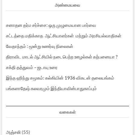
அண்மையவை
சனாதன தர்ம சர்ச்சை: ஒரு முழுமையான பார்வை
சட்டத்தை மதிக்காத ஆட்சியாளர்கள் மற்றும் அரசியல்வாதிகள்
வேதாந்தம் : மூன்று உணர்வு நிலைகள்
திராவிட மாடல் ஆட்சியில் நடைபெற்ற ஊழல்கள் கற்பனையா ?
சக்தி தத்துவம் – ஜடாயு உரை
இந்த ஹிந்து சமூகம்: கல்கியின் 1936 விகடன் தலையங்கம்
பங்களாதேஷ் கலவரமும் இந்தியாவின்பாதுகாப்பும்
வகைகள்
அஞ்சலி
(55)