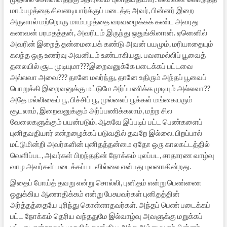
மாம்பழத்தை சிவனடியார்க்குப் படைத்த அவர், பின்னர் இறை
அருளால் மற்றொரு மாம்பழத்தை வரவழைக்கக் கண்ட அவரது
கணவன் பரமதத்தன், அவரிடம் இருந்து ஒதுங்கினான். ஏனெனில்
அவரின் இறைத் தன்மையைக் கண்டு அவன் பயமும், மரியாதையும்
கலந்த ஒரு உணர்வு அவனிடம் உண்டாகியது. பவளமல்லிப் பூவைத்
தலையில் சூட முடியுமா???இறைவனுக்கே படைக்கப் பட்டவை
அல்லவா அவை??? தானே மலர்ந்து, தானே உதிரும் அந்தப் பூவைப்
பொறுக்கி இறைவனுக்கு மட்டுமே அர்ப்பணிக்க முடியும் அல்லவா??
அதே மல்லிகைப் பூ, பிச்சிப் பூ, முல்லைப் பூக்கள் மங்கையரும்
சூடலாம், இறைவனுக்கும் அர்ப்பணிக்கலாம், மற்ற சில
வேலைகளுக்கும் பயன்படும். ஆகவே இப்படிப் பட்ட பெண்களைப்
புனிதவதியார் என்றழைக்கப் படுவதில் தவறே இல்லை. பிறப்பால்
மட்டுமின்றி அவர்களின் புனிதத்தன்மை ஏதோ ஒரு காலகட்டத்தில்
வெளிப்பட, அவர்கள் பிறந்ததின் நோக்கம் புலப்பட, சாதாரண வாழ்வு
வாழ அவர்கள் படைக்கப் படவில்லை என்பது புலனாகின்றது.
இதைப் போய்த் தவறு என்று சொல்லி, புனிதம் என்று பெண்ணை
ஒதுக்கிய ஆணாதிக்கம் என்று பேசுபவர்கள் புனிதத்தின்
அர்த்தத்தையே புரிந்து கொள்ளாதவர்கள். அந்தப் பெண் படைக்கப்
பட்ட நோக்கம் தெரிய வந்ததுமே இல்வாழ்வு அவளுக்கு மறுக்கப்
பட்டது. என்றாலும் முதலில் கலங்கிய அந்த அம்மையார் பின்னர்