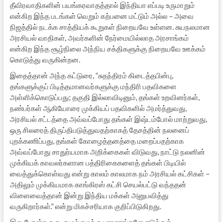
தீவிரவாதிகளின் பயங்கரவாதத்தால் இந்தியா எப்படி உருமாறும்
என்கிற இந்த படங்கள் வெறும் கற்பனை மட்டும் அல்ல – அவை
நிஜத்தில் நடக்க சாத்தியக் கூறுகள் நிறையவே உள்ளன. சுயநலமான
அரசியல் வாதிகள், அவர்களின் நேர்மையில்லாத அரசாங்கம்
என்கிற இந்த சூழ்நிலை அந்நிய சக்திகளுக்கு நிறையவே ஊக்கம்
கொடுத்து வருகின்றன.
இதைத்தான் அந்த கட்டுரை, “சுதந்திரம் கிடைத்தபின்பு,
தங்களுக்குப் பிடித்தமானவர்களுக்கு மந்திரி பதவிகளை
அள்ளிக்கொடுப்பது; தகுதி இல்லாவிடினும், தங்கள் உறவினர்கள்,
நண்பர்கள் ஆகியோரை முக்கியப் பதவிகளில் அமர்த்துவது,
அரசியல் சட்டத்தை அவ்வப்போது தங்கள் இஷ்டம்போல் மாற்றுவது,
ஒரு சிலரைத் திருப்திபடுத்துவதற்காகத் தேசத்தின் நலனைப்
புறக்கணிப்பது, தங்கள் கோழைத்தனத்தை மறைப்பதற்காக
அவ்வப்போது சாதுர்யமாக அறிக்கைகள் விடுவது, நாட்டு நலனின்
முக்கியக் காவலர்களான பத்திரிகைகளைத் தங்கள் பிடியில்
வைத்துக்கொள்வது என்று காலம் காலமாக நம் அரசியல் கட்சிகள் –
அதிலும் முக்கியமாக காங்கிரஸ் கட்சி செயல்பட்டு வந்ததன்
விளைவைத்தான் இன்று இந்திய மக்கள் அனுபவித்து
வருகிறார்கள்.” என்று மிகச்சரியாக குறிப்பிடுகிறது.
இது போன்ற ஒரு சூழல் நமக்கு புராணங்களே எடுத்துக்