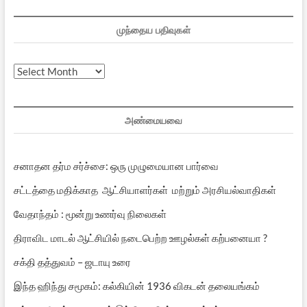
முந்தைய பதிவுகள்
முந்தைய
பதிவுகள்
அண்மையவை
சனாதன தர்ம சர்ச்சை: ஒரு முழுமையான பார்வை
சட்டத்தை மதிக்காத ஆட்சியாளர்கள் மற்றும் அரசியல்வாதிகள்
வேதாந்தம் : மூன்று உணர்வு நிலைகள்
திராவிட மாடல் ஆட்சியில் நடைபெற்ற ஊழல்கள் கற்பனையா ?
சக்தி தத்துவம் – ஜடாயு உரை
இந்த ஹிந்து சமூகம்: கல்கியின் 1936 விகடன் தலையங்கம்