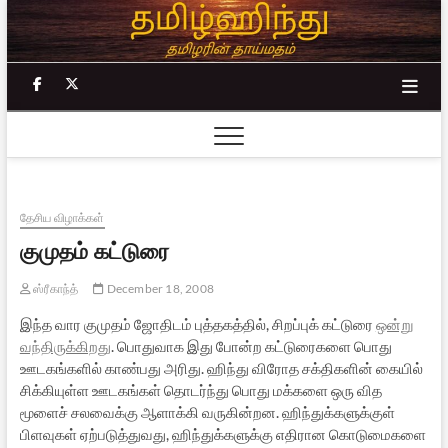
Skip
to
content
facebook
twitter
தேசிய விழாக்கள்
குமுதம் கட்டுரை
ஸ்ரீகாந்த்
December 18, 2008
இந்த வார குமுதம் ஜோதிடம் புத்தகத்தில், சிறப்புக் கட்டுரை
ஒன்று
வந்திருக்கிறது
. பொதுவாக இது போன்ற கட்டுரைகளை பொது
ஊடகங்களில் காண்பது அரிது. ஹிந்து விரோத சக்திகளின் கையில்
சிக்கியுள்ள ஊடகங்கள் தொடர்ந்து பொது மக்களை ஒரு வித
மூளைச் சலவைக்கு ஆளாக்கி வருகின்றன. ஹிந்துக்களுக்குள்
பிளவுகள் ஏற்படுத்துவது, ஹிந்துக்களுக்கு எதிரான கொடுமைகளை