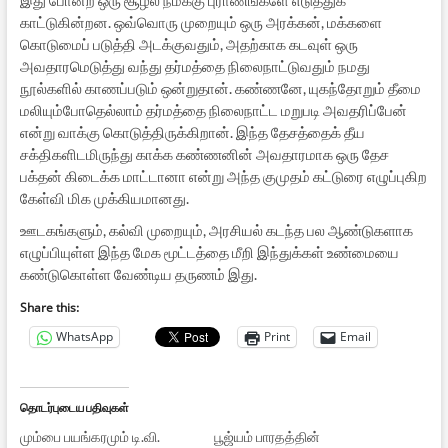
காட்டுகின்றன. ஒவ்வொரு முறையும் ஒரு அரக்கன், மக்களை
கொடுமைப் படுத்தி அடக்குவதும், அதற்காக கடவுள் ஒரு
அவதாரமெடுத்து வந்து தர்மத்தை நிலைநாட்டுவதும் நமது
நூல்களில் காணப்படும் ஒன்றுதான். கண்ணனே, யுகந்தோறும் தீமை
மலியும்போதெல்லாம் தர்மத்தை நிலைநாட்ட மறுபடி அவதரிப்பேன்
என்று வாக்கு கொடுத்திருக்கிறான். இந்த தேசத்தைக் தீய
சக்திகளிடமிருந்து காக்க கண்ணனின் அவதாரமாக ஒரு தேச
பக்தன் கிடைக்க மாட்டானா என்று அந்த குமுதம் கட்டுரை எழுப்புகிற
கேள்வி மிக முக்கியமானது.
ஊடகங்களும், கல்வி முறையும், அரசியல் கடந்த பல ஆண்டுகளாக
எழுப்பியுள்ள இந்த மேக மூட்டத்தை மீறி இந்துக்கள் உண்மையை
கண்டுகொள்ள வேண்டிய தருணம் இது.
Share this:
WhatsApp
Print
Email
தொடர்புடைய பதிவுகள்
மும்பை பயங்கரமும் டி.வி.
பூஜ்யம் பாரதத்தின்