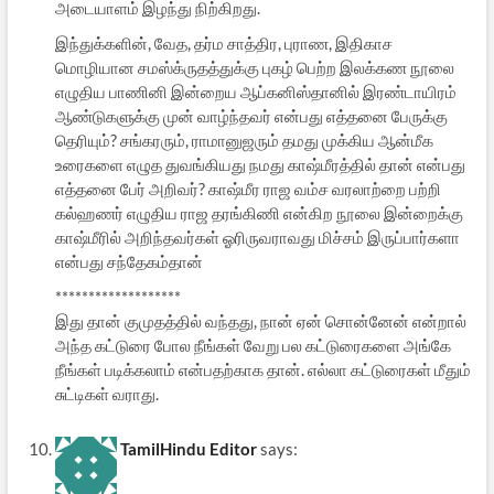
அடையாளம் இழந்து நிற்கிறது.
இந்துக்களின், வேத, தர்ம சாத்திர, புராண, இதிகாச
மொழியான சமஸ்க்ருதத்துக்கு புகழ் பெற்ற இலக்கண நூலை
எழுதிய பாணினி இன்றைய ஆப்கனிஸ்தானில் இரண்டாயிரம்
ஆண்டுகளுக்கு முன் வாழ்ந்தவர் என்பது எத்தனை பேருக்கு
தெரியும்? சங்கரரும், ராமானுஜரும் தமது முக்கிய ஆன்மீக
உரைகளை எழுத துவங்கியது நமது காஷ்மீரத்தில் தான் என்பது
எத்தனை பேர் அறிவர்? காஷ்மீர ராஜ வம்ச வரலாற்றை பற்றி
கல்ஹணர் எழுதிய ராஜ தரங்கிணி என்கிற நூலை இன்றைக்கு
காஷ்மீரில் அறிந்தவர்கள் ஓரிருவராவது மிச்சம் இருப்பார்களா
என்பது சந்தேகம்தான்
*******************
இது தான் குமுதத்தில் வந்தது, நான் ஏன் சொன்னேன் என்றால்
அந்த கட்டுரை போல நீங்கள் வேறு பல கட்டுரைகளை அங்கே
நீங்கள் படிக்கலாம் என்பதற்காக தான். எல்லா கட்டுரைகள் மீதும்
சுட்டிகள் வராது.
TamilHindu Editor
says: