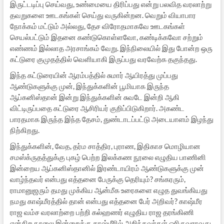
இருட்டடிப்பு செய்வது, உண்மையை திரிப்பது என்று பலவித வரலாற்று
தவறுகளை ஊடகங்கள் செய்து வருகின்றன. வெறும் வியாபார
நோக்கம் மட்டும் அல்லது, தேச விரோதமாகவே ஊடகங்கள்
செயல்பட்டும் இதனை கண்டுகொள்ளவோ, கண்டிக்கவோ சற்றும்
எண்ணம் இல்லாத அரசாங்கம் வேறு. இந்நிலையில் இது போன்ற ஒரு
கட்டுரை குமுதத்தில் வெளியாகி இருப்பது வரவேற்க தகுந்தது.
இந்த கட்டுரையின் ஆரம்பத்தில் சுமார் ஆயிரத்து முப்பது
ஆண்டுகளுக்கு முன், இந்துக்களின் பூமியாக இருந்த
ஆப்கனிஸ்தான் இன்று இந்துக்களின் சுவடே இன்றி ஆகி
விட்டிருப்பதை கட்டுரை ஆசிரியர் குறிப்பிடுகிறார். அகண்ட
பாரதமாக இருந்த இந்த தேசம், துண்டாடப்பட்டு அடையாளம் இழந்து
நிற்கிறது.
இந்துக்களின், வேத, தர்ம சாத்திர, புராண, இதிகாச மொழியான
சமஸ்க்ருதத்துக்கு புகழ் பெற்ற இலக்கண நூலை எழுதிய பாணினி
இன்றைய ஆப்கனிஸ்தானில் இரண்டாயிரம் ஆண்டுகளுக்கு முன்
வாழ்ந்தவர் என்பது எத்தனை பேருக்கு தெரியும்? சங்கரரும்,
ராமானுஜரும் தமது முக்கிய ஆன்மீக உரைகளை எழுத துவங்கியது
நமது காஷ்மீரத்தில் தான் என்பது எத்தனை பேர் அறிவர்? காஷ்மீர
ராஜ வம்ச வரலாற்றை பற்றி கல்ஹணர் எழுதிய ராஜ தரங்கிணி
என்கிற நூலை இன்றைக்கு காஷ்மீரில் அறிந்தவர்கள் ஓரிருவராவது