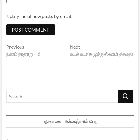
Notify me of new posts by email.
Post
Previous
Next
Previous
Next
post:
post:
நகரம் நானூறு – 6
கடல் கடந்த முத்துஸ்வாமி தீக்ஷதர்
navigation
Search
…
பதிவுகளை மின்னஞ்சலில் பெற