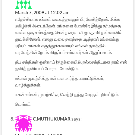
March 7, 2009 at 12:02 am
எதேச்சியாக உங்கள் வலைத்தளதுள் பிரவேசித்தேன். மிக்க
மகிழ்ச்சி அடைந்தேன். உங்களை போன்றே இந்து தர்மத்தை
காக்க ஒரு சங்கத்தை சென்ற வருட விஜயதசமி நன்னானில்
துவக்கினேன். எனது வலை தளத்தை படித்தால் உங்களக்கு
புரியும். உங்கள் கருத்துக்களையும் எங்கள் தளத்தில்
வரவேற்கின்றோம். விருப்பம் உள்ளவர்கள் அனுப்பலாம்.
தீய சக்திகள் ஒன்றாய் இருக்கையில், நல்லசக்தியான நாம் ஏன்
தனித் தனியாய் போராட வேண்டும்.
உங்கள் முயற்சிக்கு என் மனமார்ந்த பாராட்டுக்கள்,
வாழ்த்துக்கள்.
ஈசன் உங்கள் முயற்சிக்கு வெற்றி தந்து பேரருள் புரியட்டும்.
வெங்கட்
C.MUTHUKUMAR
says: