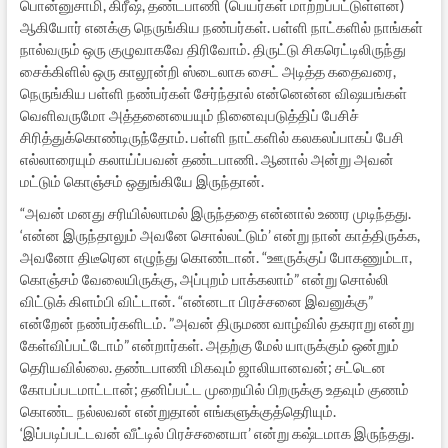
பொன்னுசாமி, கிரீஷ், தண்டபாணி (பெயர்கள் மாற்றப்பட்டுள்ளன)
ஆகியோர் எனக்கு நெருங்கிய நண்பர்கள். பள்ளி நாட்களில் நாங்கள்
நால்வரும் ஒரு குழுவாகவே திரிவோம். திருட்டு சிகரெட்டிலிருந்து
சைக்கிளில் ஒரு காலூன்றி ஸ்டைலாக சைட் அடித்த கதைவரை,
நெருங்கிய பள்ளி நண்பர்கள் சேர்ந்தால் என்னென்ன விஷயங்கள்
வெளிவருமோ அத்தனையையும் நினைவுபடுத்திப் பேசிச்
சிரித்துக்கொண்டிருந்தோம். பள்ளி நாட்களில் கலகலப்பாகப் பேசி
எல்லாரையும் கலாய்ப்பவன் தண்டபாணி. ஆனால் அன்று அவன்
மட்டும் கொஞ்சம் ஒதுங்கியே இருந்தான்.
“அவன் மனது சரியில்லாமல் இருந்ததை என்னால் உணர முடிந்தது.
‘என்ன இருந்தாலும் அவனே சொல்லட்டும்’ என்று நான் காத்திருக்க,
அவனோ திடீரென எழுந்து கொண்டான். “ஊருக்குப் போகணும்டா,
கொஞ்சம் வேலையிருக்கு, அப்புறம் பாக்கலாம்” என்று சொல்லி
விட்டுக் கிளம்பி விட்டான். “என்னடா பிரச்சனை இவனுக்கு”
என்றேன் நண்பர்களிடம். ”அவன் திருமண வாழ்வில் தகராறு என்று
கேள்விப்பட்டோம்” என்றார்கள். அதற்கு மேல் யாருக்கும் ஒன்றும்
தெரியவில்லை. தண்டபாணி மிகவும் ஜாலியானவன்; சட்டென
கோபப்படமாட்டான்; தனிப்பட்ட முறையில் பிறருக்கு உதவும் குணம்
கொண்ட நல்லவன் என்றுதான் எங்களுக்குத்தெரியும்.
‘இப்படிப்பட்டவன் வீட்டில் பிரச்சனையா’ என்று கஷ்டமாக இருந்தது.