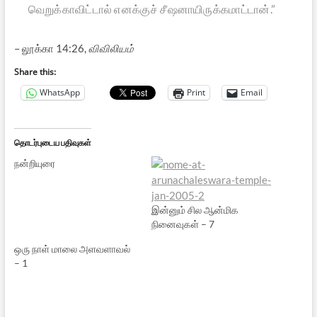
வெறுக்காவிட்டால் எனக்குச் சீஷனாயிருக்கமாட்டான்.”
– லூக்கா 14:26,
விவிலியம்
Share this:
WhatsApp
Print
Email
தொடர்புடைய பதிவுகள்
நன்றியுரை
இன்னும் சில ஆன்மிக
நினைவுகள் – 7
ஒரு நாள் மாலை அளவளாவல்
– 1