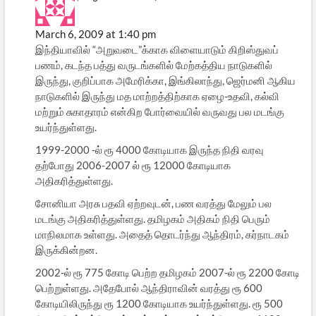
March 6, 2009 at 1:40 pm
இந்தியாவில் “அறுவடை”க்காக விளையாடும் கிறிஸ்துவப்
பணம், கடந்த பத்து வருடங்களில் மேற்கத்திய நாடுகளில்
இருந்து, குறிப்பாக அமேரிக்கா, இங்கிலாந்து, ஜெர்மனி ஆகிய
நாடுகளில் இருந்து மத மாற்றத்திற்காக ஏழை-உதவி, கல்வி
மற்றும் சுகாதாரம் என்கிற போர்வையில் வருவது பல மடங்கு
உயர்ந்துள்ளது.
1999-2000 -ல் ரூ 4000 கோடியாக இருந்த நிதி வரவு
தற்போது 2006-2007 ல் ரூ 12000 கோடியாக
அதிகரித்துள்ளது.
சோனியா அரசு பதவி ஏற்றவுடன், பண வரத்து மேலும் பல
மடங்கு அதிகரித்துள்ளது. தமிழகம் அதிகம் நிதி பெரும்
மாநிலமாக உள்ளது. அதைத் தொடர்ந்து ஆந்திரம், கர்நாடகம்
இருக்கின்றன.
2002-ல் ரூ 775 கோடி பெற்ற தமிழகம் 2007-ல் ரூ 2200 கோடி
பெற்றுள்ளது. அதேபோல் ஆந்திராவின் வரத்து ரூ 600
கோடியிலிருந்து ரூ 1200 கோடியாக உயர்ந்துள்ளது. ரூ 500