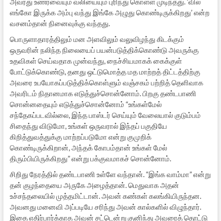
அவரது உணர்வையும் வலியையும் புரிந்து கொள்ள முடிந்தது. ‘வில்
எங்கோ இருக்க அம்பு வந்து இங்கே அழுது கொண்டிருக்கிறது’ என்ற
வசனம்தான் நினைவுக்கு வந்தது.
பொருளாதாரத்திலும் மன அளவிலும் வலுவிழந்து கிடக்கும்
ஒருவரின் நலிந்த நிலையைப் பயன்படுத்திக்கொண்டு அவருக்கு
உதவிகள் செய்வதாக முன்வந்து, நைச்சியமாகக் கைக்குள்
போட்டுக்கொண்டு, தனது ஒட்டுமொத்த மத மாற்றத் திட்டத்திற்கு
அவரை உபயோகப்படுத்திக்கொள்ளும் வஞ்சகம் பற்றித் தெளிவாக
அவரிடம் நிதானமாக எடுத்துச்சொன்னோம். பிறகு தண்டபாணி
சொன்னதையும் எடுத்துச்சொன்னோம் “உங்கள்மேல்
சந்தேகப்படவில்லை, இந்த பாஸ்டர் செய்யும் வேலையால் குடும்பம்
சிதைந்து விடுமோ, உங்கள் ஒருவரால் இந்தப் பகுதியே
கிறித்துவத்துக்கு மாற்றப்படுமோ என்று குமுறிக்
கொண்டிருக்கிறான், அந்தக் கோபம்தான் உங்கள் மேல்
திரும்பியிருக்கிறது” என்று பக்குவமாகச் சொன்னோம்.
சிறிது நேரத்தில் தண்டபாணி உள்ளே வந்தான். “இங்க வாம்மா” என்று
தன் குழந்தையை அருகே அழைத்தான். மெதுவாக அதன்
உச்சந்தலையில் முத்தமிட்டான். அவன் கண்கள் கலங்கியிருந்தன.
அவனது மனைவி அப்படியே சரிந்து அவன் கால்களில் விழுந்தார்.
இதை எதிர்பார்க்காத அவன் சட்டென்று குனிந்து அவரைத் தொட்டு