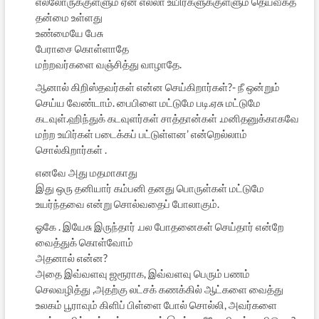
எல்லோருக்குள்ளும் ஏன் எல்லா உயிர்களுக்குள்ளும் தெய்வீகத்
தன்மை உள்ளது
உண்மையே பேசு
பேராசை கொள்ளாதே
மற்றவர்களை வஞ்சித்து வாழாதே.
ஆனால் கிறிஸ்தவர்கள் என்ன செய்கிறார்கள்?- நீ ஒன்றும்
செய்ய வேண்டாம். பைபிளை மட்டுமே படி.ஏசு மட்டுமே
கடவுள்.ஹிந்துக் கடவுளர்கள் சாத்தான்கள் .மனிதனுக்காகவே
மற்ற உயிர்கள் படைக்கப் பட்டுள்ளன’ என்றெல்லாம்
சொல்கிறார்கள் .
எனவே அது மதமாகாது
இது ஒரு தனியார் கம்பனி தனது பொருள்கள் மட்டுமே
உயர்ந்தவை என்று சொல்வதைப் போலாகும்.
ஓகே . இயேசு இருந்தார் .பல போதனைகள் செய்தார் என்றே
வைத்துக் கொள்வோம்
அதனால் என்ன?
அதை இவ்வளவு ஜரூராக, இவ்வளவு பெரும் பணம்
செலவழித்து ,அதற்கு லட்சக் கணக்கில் ஆட்களை வைத்து
உலகம் பூராவும் கிளிப் பிள்ளை போல் சொல்லி, அவர்களை