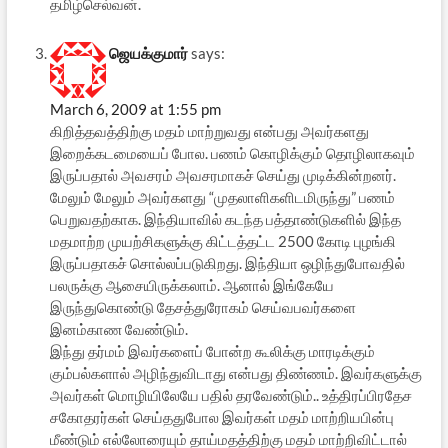
தமிழ்செல்வன்.
ஜெயக்குமார்
says:
March 6, 2009 at 1:55 pm
கிறித்தவத்திற்கு மதம் மாற்றுவது என்பது அவர்களது
இறைக்கடமையைப் போல. பணம் கொழிக்கும் தொழிலாகவும்
இருப்பதால் அவசரம் அவசரமாகச் செய்து முடிக்கின்றனர்.
மேலும் மேலும் அவர்களது “முதலாளிகளிடமிருந்து” பணம்
பெறுவதற்காக. இந்தியாவில் கடந்த பத்தாண்டுகளில் இந்த
மதமாற்ற முயற்சிகளுக்கு கிட்டத்தட்ட 2500 கோடி புழங்கி
இருப்பதாகச் சொல்லப்படுகிறது. இந்தியா ஒழிந்துபோவதில்
பலருக்கு ஆசையிருக்கலாம். ஆனால் இங்கேயே
இருந்துகொண்டு தேசத்துரோகம் செய்வபவர்களை
இனம்காண வேண்டும்.
இந்து தர்மம் இவர்களைப் போன்ற கூலிக்கு மாரடிக்கும்
கும்பல்களால் அழிந்துவிடாது என்பது திண்ணம். இவர்களுக்கு
அவர்கள் மொழியிலேயே பதில் தரவேண்டும்.. உத்திரப்பிரதேச
சகோதரர்கள் செய்ததுபோல இவர்கள் மதம் மாற்றியபின்பு
மீண்டும் எல்லோரையும் தாய்மதத்திற்கு மதம் மாற்றிவிட்டால்