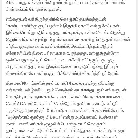
கிடையாது. எங்கள் பள்ளிநண்பன் தண்டபாணி கலகலப்பானவன்.
பிறர் கஷ்டம் பொறுக்காதவன்.
எங்களுடன் வந்திருந்த கிரீஷ் கொஞ்சம் தயக்கத்துடன்
“தண்டபாணிக்கு குடிப்பழக்கம் இருக்கிறதா?” என்று கேட்டான்.
இல்லையென்று பதில் வந்தது. எங்களுக்கு என்ன சொல்வதென்று
தெரியவில்லை. மூன்றாம் நபர்களான எங்களை நம்பித் தன் கணவன்
பற்றிய குறைகளைக் கண்ணீராய்க் கொட்டி நிற்கும் அந்தச்
சகோதரியின் நிலை பரிதாபமாக இருந்ததது. உள்ளுக்குள்ளோ
ஒவ்வொருவருக்கும் கோபம் தலைக்கேறி விட்டிருந்தது. ஒரு
அழகான சித்திரமாக இருக்க வேண்டிய குடும்பத்தை இப்படிச்
சிதைக்கிறானே என்று குமுறிக்கொண்டு உட்கார்ந்திருந்தோம்.
சில மணிநேரங்களில் தண்டபாணி வேலை முடிந்து வீட்டிற்கு
வந்தான். மகிழ்ச்சியுடனும் கொஞ்சம் தயக்கத்துடனும் எங்களுடன்
பேசத்தொடங்க நாங்கள் கொஞ்சம் வெளியில் நடக்கலாமா என்று
சொல்லி வெளியே கூட்டிச் சென்றோம். தனியாக வயற்காட்டுப்
பகுதிக்கு அழைத்துப் போய் கடுமையாகச் சாடத் துவங்கினோம்.
“அதெல்லாம் ஒண்ணுமில்லடா” என்று மழுப்பலாகப் பேசினான்
தண்டபாணி. எங்கள் குழுவில் பொன்னுசாமி கொஞ்சம்
தாட்டியானவன். அவன் கோபப்பட்டால் அது கவனிக்கப்படும். ஒரு
கட்டத்தில் அவன் தண்டபாணியின் சட்டையைக் கொத்தாகப்