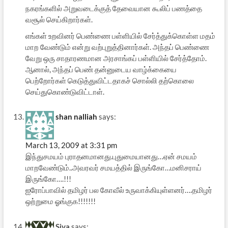
நகரங்களில் அறுவடைக்குத் தேவையான கூலிப் பணத்தை
வசூல் செய்கிறார்கள்.
எங்கள் உறவினர் பெண்ணை பள்ளியில் சேர்த்துக்கொள்ள‌ மதம்
மாற வேண்டும் என்று வற்புறுத்தினார்கள். அந்தப் பெண்ணை
வேறு ஒரு சாதாரணமான அரசாங்கப் பள்ளியில் சேர்த்தோம்.
ஆனால், அந்தப் பெண் தன்னுடைய வாழ்க்கையை
பெற்றோர்கள் கெடுத்துவிட்டதாகச் சொல்லி தற்கொலை
செய்துகொண்டுவிட்டாள்.
shan nalliah
says:
March 13, 2009 at 3:31 pm
இந்துசமயம் புராதனமானது.புதுமையானது…ஏன் சமயம்
மாறவேண்டும்..அவரவர் சமயத்தில் இருங்கோ…மனிசராய்
இருங்கோ….!!!
ஐரோப்பாவில் தமிழர் பல கோவீல் உருவாக்கியுள்ளனர்….தமிழர்
ஒற்றுமை ஓங்குக!!!!!!!
Siva
says: