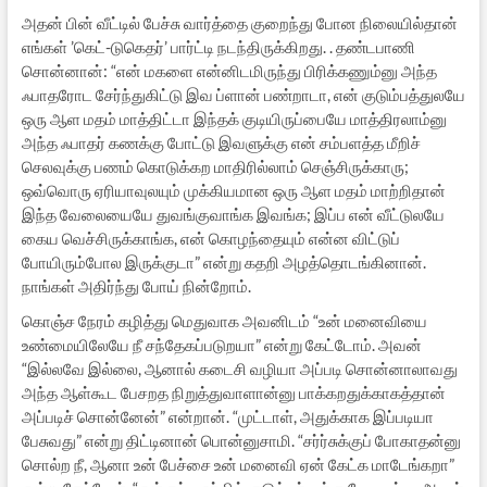
அதன் பின் வீட்டில் பேச்சு வார்த்தை குறைந்து போன நிலையில்தான்
எங்கள் ’கெட்-டுகெதர்’ பார்ட்டி நடந்திருக்கிறது. . தண்டபாணி
சொன்னான்: “என் மகளை என்னிடமிருந்து பிரிக்கணும்னு அந்த
ஃபாதரோட சேர்ந்துகிட்டு இவ ப்ளான் பண்றாடா, என் குடும்பத்துலயே
ஒரு ஆள மதம் மாத்திட்டா இந்தக் குடியிருப்பையே மாத்திரலாம்னு
அந்த ஃபாதர் கணக்கு போட்டு இவளுக்கு என் சம்பளத்த மீறிச்
செலவுக்கு பணம் கொடுக்கற மாதிரில்லாம் செஞ்சிருக்காரு;
ஒவ்வொரு ஏரியாவுலயும் முக்கியமான ஒரு ஆள மதம் மாற்றிதான்
இந்த வேலையையே துவங்குவாங்க இவங்க; இப்ப என் வீட்டுலயே
கைய வெச்சிருக்காங்க, என் கொழந்தையும் என்ன விட்டுப்
போயிரும்போல இருக்குடா” என்று கதறி அழத்தொடங்கினான்.
நாங்கள் அதிர்ந்து போய் நின்றோம்.
கொஞ்ச நேரம் கழித்து மெதுவாக அவனிடம் “உன் மனைவியை
உண்மையிலேயே நீ சந்தேகப்படுறயா” என்று கேட்டோம். அவன்
“இல்லவே இல்லை, ஆனால் கடைசி வழியா அப்படி சொன்னாலாவது
அந்த ஆள்கூட பேசறத நிறுத்துவாளான்னு பாக்கறதுக்காகத்தான்
அப்படிச் சொன்னேன்” என்றான். “முட்டாள், அதுக்காக இப்படியா
பேசுவது” என்று திட்டினான் பொன்னுசாமி. “சர்ர்சுக்குப் போகாதன்னு
சொல்ற நீ, ஆனா உன் பேச்சை உன் மனைவி ஏன் கேட்க மாடேங்கறா”