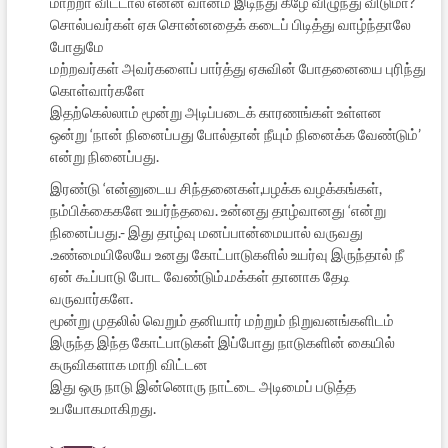
மாற்றா விட்டால் என்ன வானம் இடிந்து கீழே விழுந்து விடுமா?
சொல்பவர்கள் ஏசு சொன்னதைக் கடைப் பிடித்து வாழ்ந்தாலே
போதுமே
மற்றவர்கள் அவர்களைப் பார்த்து ஏசுவின் போதனையை புரிந்து
கொள்வார்களே
இதற்கெல்லாம் மூன்று அடிப்படைக் காரணங்கள் உள்ளன
ஒன்று ‘நான் நினைப்பது போல்தான் நீயும் நினைக்க வேண்டும்’
என்று நினைப்பது.
இரண்டு ‘என்னுடைய சிந்தனைகள்,பழக்க வழக்கங்கள்,
நம்பிக்கைகளே உயர்ந்தவை. உன்னது தாழ்வானது ‘என்று
நினைப்பது.- இது தாழ்வு மனப்பான்மையால் வருவது
.உண்மையிலேயே உனது கோட்பாடுகளில் உயர்வு இருந்தால் நீ
ஏன் கூப்பாடு போட வேண்டும்.மக்கள் தானாக தேடி
வருவார்களே.
மூன்று முதலில் வெறும் தனியார் மற்றும் நிறுவனங்களிடம்
இருந்த இந்த கோட்பாடுகள் இப்போது நாடுகளின் கையில்
கருவிகளாக மாறி விட்டன
இது ஒரு நாடு இன்னொரு நாட்டை அடிமைப் படுத்த
உபயோகமாகிறது.