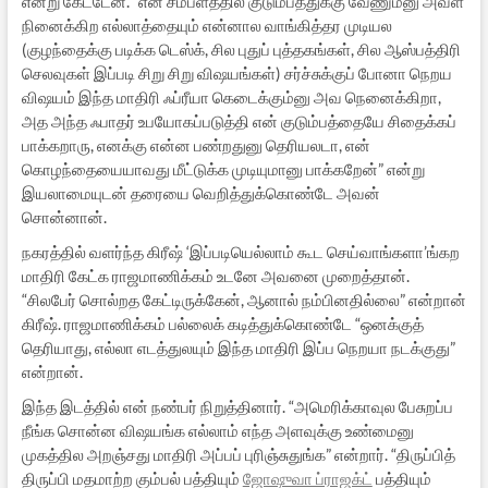
என்று கேட்டேன். “என் சம்பளத்தில் குடும்பத்துக்கு வேணும்னு அவள்
நினைக்கிற எல்லாத்தையும் என்னால வாங்கித்தர முடியல
(குழந்தைக்கு படிக்க டெஸ்க், சில புதுப் புத்தகங்கள், சில ஆஸ்பத்திரி
செலவுகள் இப்படி சிறு சிறு விஷயங்கள்) சர்ச்சுக்குப் போனா நெறய
விஷயம் இந்த மாதிரி ஃப்ரீயா கெடைக்கும்னு அவ நெனைக்கிறா,
அத அந்த ஃபாதர் உபயோகப்படுத்தி என் குடும்பத்தையே சிதைக்கப்
பாக்கறாரு, எனக்கு என்ன பண்றதுனு தெரியலடா, என்
கொழந்தையையாவது மீட்டுக்க முடியுமானு பாக்கறேன்” என்று
இயலாமையுடன் தரையை வெறித்துக்கொண்டே அவன்
சொன்னான்.
நகரத்தில் வளர்ந்த கிரீஷ் ‘இப்படியெல்லாம் கூட செய்வாங்களா’ங்கற
மாதிரி கேட்க ராஜமாணிக்கம் உடனே அவனை முறைத்தான்.
“சிலபேர் சொல்றத கேட்டிருக்கேன், ஆனால் நம்பினதில்லை” என்றான்
கிரீஷ். ராஜமாணிக்கம் பல்லைக் கடித்துக்கொண்டே “ஒனக்குத்
தெரியாது, எல்லா எடத்துலயும் இந்த மாதிரி இப்ப நெறயா நடக்குது”
என்றான்.
இந்த இடத்தில் என் நண்பர் நிறுத்தினார். “அமெரிக்காவுல பேசுறப்ப
நீங்க சொன்ன விஷயங்க எல்லாம் எந்த அளவுக்கு உண்மைனு
முகத்தில அறஞ்சது மாதிரி அப்பப் புரிஞ்சுதுங்க” என்றார். “திருப்பித்
திருப்பி மதமாற்ற கும்பல் பத்தியும்
ஜோஷுவா ப்ராஜக்ட்
பத்தியும்