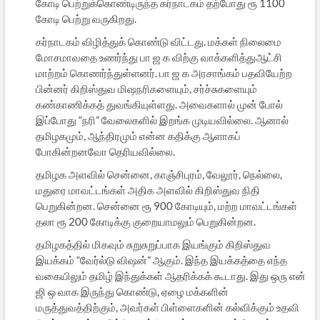
கோடி பெற்றுக்கொண்டிருந்த கர்நாடகம் தற்போது ரூ 1100
கோடி பெற்று வருகிறது.
கர்நாடகம் விழித்துக் கொண்டு விட்டது. மக்கள் நிலைமை
மோசமாவதை உணர்ந்து பா ஜ க விற்கு வாக்களித்துஆட்சி
மாற்றம் கொணர்ந்துள்ளனர். பா ஜ க அரசாங்கம் பதவியேற்ற
பின்னர் கிறிஸ்துவ மிஷநரிகளையும், சர்ச்சுகளையும்
கண்காணிக்கத் துவங்கியுள்ளது. அவைகளால் முன் போல்
இப்போது “நரி” வேலைகளில் இறங்க முடியவில்லை. ஆனால்
தமிழகமும், ஆந்திரமும் என்ன கதிக்கு ஆளாகப்
போகின்றனவோ தெரியவில்லை.
தமிழக அளவில் சென்னை, காஞ்சிபுரம், வேலூர், நெல்லை,
மதுரை மாவட்டங்கள் அதிக அளவில் கிறிஸ்துவ நிதி
பெறுகின்றன. சென்னை ரூ 900 கோடியும், மற்ற மாவட்டங்கள்
தலா ரூ 200 கோடிக்கு குறையாமலும் பெறுகின்றன.
தமிழகத்தில் மிகவும் சுறுசுறுப்பாக இயங்கும் கிறிஸ்துவ
இயக்கம் “வேர்ல்டு விஷன்” ஆகும். இந்த இயக்கத்தை எந்த
வகையிலும் தமிழ் இந்துக்கள் ஆதரிக்கக் கூடாது. இது ஒரு என்
ஜி ஒ வாக இருந்து கொண்டு, ஏழை மக்களின்
மருத்துவத்திற்கும், அவர்கள் பிள்ளைகளின் கல்விக்கும் உதவி