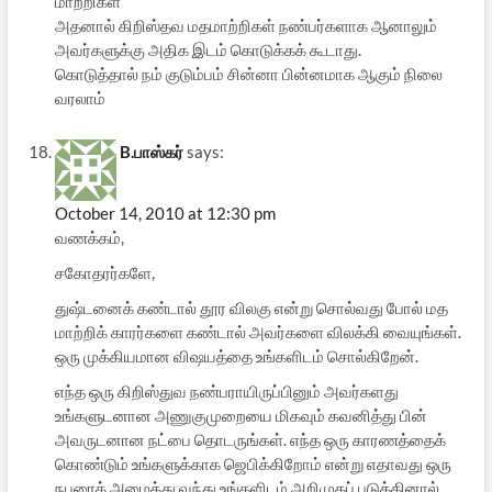
மாற்றிகள்
அதனால் கிறிஸ்தவ மதமாற்றிகள் நண்பர்களாக ஆனாலும்
அவர்களுக்கு அதிக இடம் கொடுக்கக் கூடாது.
கொடுத்தால் நம் குடும்பம் சின்னா பின்னமாக ஆகும் நிலை
வரலாம்
B.பாஸ்கர்
says:
October 14, 2010 at 12:30 pm
வணக்கம்,
சகோதரர்களே,
துஷ்டனைக் கண்டால் தூர விலகு என்று சொல்வது போல் மத
மாற்றிக் காரர்களை கண்டால் அவர்களை விலக்கி வையுங்கள்.
ஒரு முக்கியமான விஷயத்தை உங்களிடம் சொல்கிறேன்.
எந்த ஒரு கிறிஸ்துவ நண்பராயிருப்பினும் அவர்களது
உங்களுடனான அணுகுமுறையை மிகவும் கவனித்து பின்
அவருடனான நட்பை தொடருங்கள். எந்த ஒரு காரணத்தைக்
கொண்டும் உங்களுக்காக ஜெபிக்கிறோம் என்று எதாவது ஒரு
நபரைக் அழைத்து வந்து உங்களிடம் அறிமுகப் படுத்தினால்