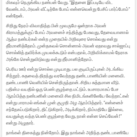
மிகவும் நெருங்கிய நண்பன் வேறு. “இதனை இப்படியே விட
வேண்டாம், அவன் வீட்டிற்கே போய் என்னவென்று பேசிப் பார்ப்போம்”
என்றேன்.
சிறிது நேரம் விவாதித்த பின் மூவருமே ஒன்றாக அவன்
கிராமத்துக்குப் போய் அவனைச் சந்தித்து பேசுவது, தேவையானால்
ஆத்ம நண்பர்கள் என்ற முறையில் அறிவுரை சொல்வது என்று
தீர்மானித்தோம். முன்தகவல் சொன்னால் அவன் ஏதாவது சால்ஜாப்பு
சொல்லித் தவிர்க்க முயலக்கூடும் என்பதால், அறிவிக்காமல் நேராக
அங்கே சென்றுவிடுவது என்று தீர்மானித்தோம்.
பெரிய ஊர் என்று சொல்ல முடியாது. பல குடியிருப்புகள் அடங்கிய
சிற்றூர். கதவைத் திறந்து வரவேற்றது தண்டபாணியின் மனைவி.
தண்டபாணி வெளியில் சென்றிருந்தான். சிறிய சுத்தமான வீடு.
பதின்ம வயதில் ஒரு பெண் குழந்தை மட்டும். உபசாரமாகப் பேச
ஆரம்பித்த நண்பனின் மனைவி சில நிமிடங்களிலேயே வேற்றாட்கள்
என்று பாராமல் எங்கள் முன் குமுறி அழ ஆரம்பித்தார். “என்னைச்
சந்தேகப்படுகிறார், திட்டுகிறார், அடிக்கிறார், நிம்மதியே இல்லை,
வயதுக்கு வந்த பெண் குழந்தை வேறு, நான் என்ன செய்வேன்!”
என்று அழுதார்.
நாங்கள் திகைத்து நின்றோம். இது நாங்கள் அறிந்த தண்டபாணியே