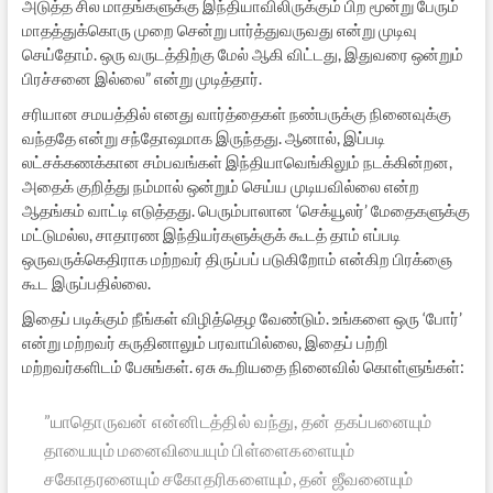
அடுத்த சில மாதங்களுக்கு இந்தியாவிலிருக்கும் பிற மூன்று பேரும்
மாதத்துக்கொரு முறை சென்று பார்த்துவருவது என்று முடிவு
செய்தோம். ஒரு வருடத்திற்கு மேல் ஆகி விட்டது, இதுவரை ஒன்றும்
பிரச்சனை இல்லை” என்று முடித்தார்.
சரியான சமயத்தில் எனது வார்த்தைகள் நண்பருக்கு நினைவுக்கு
வந்ததே என்று சந்தோஷமாக இருந்தது. ஆனால், இப்படி
லட்சக்கணக்கான சம்பவங்கள் இந்தியாவெங்கிலும் நடக்கின்றன,
அதைக் குறித்து நம்மால் ஒன்றும் செய்ய முடியவில்லை என்ற
ஆதங்கம் வாட்டி எடுத்தது. பெரும்பாலான ‘செக்யூலர்’ மேதைகளுக்கு
மட்டுமல்ல, சாதாரண இந்தியர்களுக்குக் கூடத் தாம் எப்படி
ஒருவருக்கெதிராக மற்றவர் திருப்பப் படுகிறோம் என்கிற பிரக்ஞை
கூட இருப்பதில்லை.
இதைப் படிக்கும் நீங்கள் விழித்தெழ வேண்டும். உங்களை ஒரு ‘போர்’
என்று மற்றவர் கருதினாலும் பரவாயில்லை, இதைப் பற்றி
மற்றவர்களிடம் பேசுங்கள். ஏசு கூறியதை நினைவில் கொள்ளுங்கள்:
”யாதொருவன் என்னிடத்தில் வந்து, தன் தகப்பனையும்
தாயையும் மனைவியையும் பிள்ளைகளையும்
சகோதரனையும் சகோதரிகளையும், தன் ஜீவனையும்