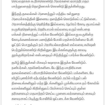
செய்வதாகக் கூறிக்கொண்டு அவர்களை ஏமாற்றி மதம்
மாற்றுவதைத் தொழிலாகக் கொண்டு இருக்கின்றது.
இந்தத் தகவல்கள் அனைத்தும் மத்திய உள்துறை
அமைச்சகத்தின் இணைய தளத்தில் கொடுக்கப் பட்டுள்ளன.
அரசாங்கத்திற்கு தெரிந்தே இவ்வளவு ஆயிரம் கோடி ரூபாய்கள்
வருகிறதென்றால், தெரியாமல் எவ்வளவு வரும் என்பதை
மக்கள் நினைத்துப் பார்க்க வேண்டும். இவ்வாறு வருகின்ற
கோடிக்கணக்கான பணத்தில் போலி மதச்சார்பின்மை பேசி
ஓட்டுப் பொறுக்கும் நம் அரசியல்வாதிகள் எவ்வளவு கமிஷன்
பெற்றுக்கொண்டு கிறிஸ்துவ இயக்கங்களுக்கு காவடி
தூக்குகிறார்கள் என்பதையும் சிந்தித்துப் பார்க்க வேண்டும்.
தமிழ் இந்துக்கள் மிகவும் உஷாராக இருக்க வேண்டும்.
நண்பர்கள், உறவினர்களிடையே இந்த மாதிரியான
தகவல்களைப் பரிமாறிக்கொள்ள வேண்டும். மக்களிடையே
விழிப்புணர்ச்சி ஏற்படுத்த வேண்டும். ரயில் மற்றும் பஸ்
நிலையங்களிலும் மற்ற இடங்களிலும் முக்கியமாக நம் கோவில்
வாசல்களிலும் கிறிஸ்துவப் பிரச்சாரம் செய்யும் குள்ள
நரிகளையும் மதமாற்றம் செய்ய முனைபவர்களையும் கையும்
களவுமாகப் பிடித்து போலீசில் ஒப்படைக்க வேண்டும்.