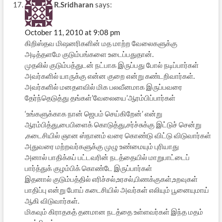
R.Sridharan
says:
October 11, 2010 at 9:08 pm
கிறிஸ்தவ மிஷனரிகளின் மத மாற்ற வேலைகளுக்கு
அடித்தளமே குடும்பங்களை உடைப்பதுதான்.
முதலில் குடும்பத்துடன் நட்பாக இருப்பது போல் நடிப்பார்கள்
அவர்களில் யாருக்கு என்ன குறை என்று கண்டறிவார்கள்.
அவர்களில் மனதளவில் மிக பலவீனமாக இருப்பவரை
தேர்ந்தெடுத்து தங்கள்’வேலையை’ஆரம்பிப்பார்கள்
‘உங்களுக்காக நான் ஜெபம் செய்கிறேன்’ என்று
ஆரம்பித்து,பைபிளைக் கொடுத்து,சர்ச்சுக்கு இட்டுச் சென்று
,கடைசியில் ஞான ஸ்நானம் வரை கொண்டு விட்டு விடுவார்கள்
அதுவரை மற்றவர்களுக்கு முழு உண்மையும் புரியாது
அனால் பாதிக்கப் பட்டவரின் நடத்தையில் மாறுபாட்டைப்
பார்த்துக் குழம்பிக் கொண்டே இருப்பார்கள்
இதனால் குடும்பத்தில் எரிச்சல்,உரசல்,பிணக்குகள்,உறவுகள்
பாதிப்பு என்று போய் கடைசியில் அவர்கள் எலியும் பூனையுமாய்
ஆகி விடுவார்கள்.
மிகவும் கிராதகத் தனமான நடத்தை உள்ளவர்கள் இந்த மதம்