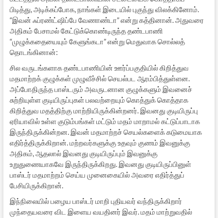
பிடித்து, அடிக்கப்போக, நாங்கள் இடையில் புகுந்து விலக்கினோம்.
“இவன் ஃப்ரண்ட்ஷிப்பே வேணாண்டா” என்று கத்தினான். அதுவரை
அதிகம் பேசாமல் கேட்டுக்கொண்டிருந்த தண்டபாணி
“முழுக்கதையையும் கேளுங்கடா” என்று மெதுவாக சொல்லத்
தொடங்கினான்:
சில வருடங்களாக தண்டபாணியின் ஊர்ப்பகுதியில் கிறித்துவ
மதமாற்றக் குழுக்கள் முழுவீச்சில் செயல்பட ஆரம்பித்துள்ளன.
அப்போதிருந்த பாஸ்டரும் அவருடனான குழுக்களும் இவனைச்
சுற்றியுள்ள குடியிருப்புகள் பலவற்றையும் கொத்துக் கொத்தாக
கிறித்துவ மதத்திற்கு மாற்றியிருக்கின்றனர். இவனது குடியிருப்பு
ஏரியாவில் உள்ள குடும்பங்கள் மட்டும் மதம் மாறாமல் கட்டுப்பாடாக
இருந்திருக்கின்றன. இவன் மதமாற்றச் செயல்களைக் கடுமையாக
எதிர்த்திருக்கிறான். மற்றவர்களுக்கு உதவும் குணம் இவனுக்கு
அதிகம், ஆதலால் இவனது குடியிருப்பும் இவனுக்கு
உறுதுணையாகவே இருந்திருக்கிறது. இவனது குடியிருப்பினுள்
பாஸ்டர் மதமாற்றம் செய்ய முனைகையில் அவரை எதிர்த்துப்
பேசியிருக்கிறான்.
இந்நிலையில் பழைய பாஸ்டர் மாறி புதியவர் வந்திருக்கிறார்
முந்தையவரை விட இளைய வயதினர் இவர். மதம் மாற்றுவதில்