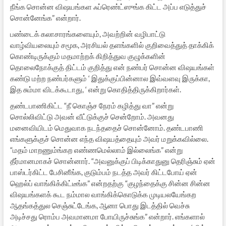
நீங்க சொன்ன விஷயங்கள ஃப்ரெண்ட்ஸுங்க கிட்ட அப்ப எடுத்துச்
சொன்னேங்க” என்றார்.
பண்டைக் கலாசாரங்களையும், அவற்றின் வழிபாட்டு
வாழ்வியலையும் சமூக, அரசியல் தளங்களில் குறிவைத்துத் தாக்கிக்
கொண்டிருக்கும் மதமாற்றக் கிறித்துவ குழுக்களின்
தொலைநோக்குத் திட்டம் குறித்து என் நண்பர் சொன்ன விஷயங்கள்
கண்டு மற்ற நண்பர்களும் ‘ இதுக்குப்பின்னால இவ்வளவு இருக்கா,
இத சும்மா விடக்கூடாது, ‘ என்று கொதித்திருக்கிறார்கள்.
தண்டபாணிகிட்ட “நீ கொஞ்ச நேரம் கழித்து வா” என்று
சொல்லிவிட்டு அவன் வீட்டுக்குச் சென்றோம். அவனது
மனைவியிடம் மெதுவாக நடந்ததைச் சொன்னோம். தண்டபாணி
எங்களுக்குச் சொன்ன எந்த விஷயத்தையும் அவர் மறுக்கவில்லை.
“மதம் மாறணும்ங்கற எண்ணமெல்லாம் இல்லைங்க” என்று
தீர்மானமாகச் சொன்னார். “அவனுக்குப் பிடிக்காதுனு தெரிஞ்சும் ஏன்
பாஸ்டர்கிட்ட பேசினீங்க, குடும்பம் நடத்த அவர் கிட்டபோய் ஏன்
ஹெல்ப் வாங்கிக்கிட்டீங்க” என்றதற்கு “குழந்தைக்கு சின்ன சின்ன
விஷயங்களக் கூட நம்மால வாங்கிக்கொடுக்க முடியலயேங்கற
ஆதங்கத்துல செஞ்சுட்டேங்க, ஆனா பொது இடத்தில் வெச்சு
அடிச்சது ரொம்ப அவமானமா போயிருச்சுங்க” என்றார். எங்களால்