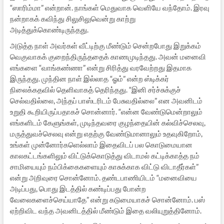
“ஸாரிம்மா” என்றான். நாங்கள் மெதுவாக வெளியே வந்தோம். இரவு
நன்றாகக் கவிந்து சிலுசிலுவென்று காற்று
அடித்துக்கொண்டிருந்தது.
அடுத்த நாள் அவர்கள் வீட்டிற்கு மீண்டும் சென்றபோது இறுக்கம்
வெகுவாகக் குறைந்திருந்ததைக் காணமுடிந்தது. அவன் மனைவி
எங்களை “வாங்கண்ணா” என்று சிரித்து வரவேற்றது இதமாக
இருந்தது. முந்தின நாள் இல்லாத “ஓம்” என்ற ஸ்டிக்கர்
நிலைக்கதவில் தெளிவாகத் தெரிந்தது. “இனி சர்ச்சுக்குச்
செல்வதில்லை, அந்தப் பாஸ்டரிடம் பேசுவதில்லை” என அவனிடம்
உறுதி கூறியிருப்பதாகச் சொன்னார். “என்ன வேண்டுமென்றாலும்
எங்களிடம் கேளுங்கள், முடிந்தவரை குழந்தையின் கல்விச்செலவு,
மருத்துவச்செலவு என்று எதற்கு வேண்டுமானாலும் உதவுகிறோம்,
உங்கள் முன்னோர்களெல்லாம் இதைவிடப் பல கொடுமையான
காலகட்டங்களிலும் விட்டுக்கொடுத்து விடாமல் கட்டிக்காத்த நம்
சாமியையும் நம்பிக்கைகளையும் காசுக்காக விட்டு விடாதீர்கள்”
என்று அறிவுரை சொன்னோம். தண்டபாணியிடம் “மனைவியை
அடிப்பது, பொது இடத்தில் கண்டிப்பது போன்ற
வேலைகளைச்செய்யாதே” என்று கடுமையாகச் சொன்னோம். பஸ்
ஏற்றிவிட வந்த அவனிடத்தில் மீண்டும் இதை வலியுறுத்தினோம்.