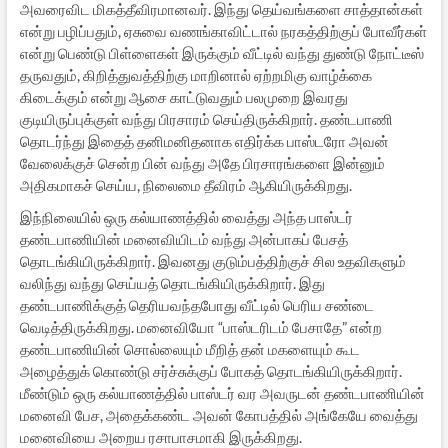
அவரைவிட மிகத்தீவிரமானவர். இந்து தெய்வங்களை சாத்தான்கள்
என்று பழிப்பதும், ஏசுவை வணங்காவிட்டால் நரகத்திற்குப் போவீர்கள்
என்று பெண்டு பிள்ளைகள் இருக்கும் வீட்டில் வந்து துண்டு நோட்டீஸ்
தருவதும், கிறித்துவத்திற்கு மாறினால் ஏற்றமிகு வாழ்க்கை
கிடைக்கும் என்று ஆசை காட்டுவதும் பலமுறை இவரது
குடியிருப்புக்குள் வந்து பிரசாரம் செய்திருக்கிறார். தண்டபாணி
தொடர்ந்து இதைத் தனிமனிதனாக எதிர்க்க பாஸ்டரோ அவன்
வேலைக்குச் சென்ற பின் வந்து அதே பிரசாரங்களை இன்னும்
அதிகமாகச் செய்ய, நிலைமை தீவிரம் ஆகியிருக்கிறது.
இந்நிலையில் ஒரு கல்யாணத்தில் வைத்து அந்த பாஸ்டர்
தண்டபாணியின் மனைவியிடம் வந்து அன்பாகப் பேசத்
தொடங்கியிருக்கிறார். இவனது குடும்பத்திற்குச் சில உதவிகளும்
வலிந்து வந்து செய்யத் தொடங்கியிருக்கிறார். இது
தண்டபாணிக்குத் தெரியவந்தபோது வீட்டில் பெரிய சண்டை
வெடித்திருக்கிறது. மனைவியோ “பாஸ்டரிடம் பேசாதே” என்ற
தண்டபாணியின் சொல்லையும் மீறித் தன் மகளையும் கூட
அழைத்துக் கொண்டு சர்ச்சுக்குப் போகத் தொடங்கியிருக்கிறார்.
மீண்டும் ஒரு கல்யாணத்தில் பாஸ்டர் வர அவருடன் தண்டபாணியின்
மனைவி பேச, அதைக்கண்ட அவன் கோபத்தில் அங்கேயே வைத்து
மனைவியை அறைய ரசாபாசமாகி இருக்கிறது.