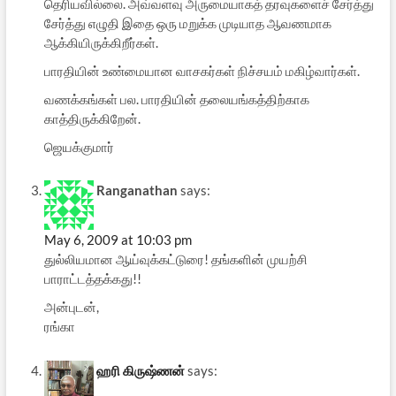
தெரியவில்லை. அவ்வளவு அருமையாக‌த் தரவுகளைச் சேர்த்து
சேர்த்து எழுதி இதை ஒரு மறுக்க முடியாத ஆவணமாக
ஆக்கியிருக்கிறீர்கள்.
பாரதியின் உண்மையான வாசகர்கள் நிச்சயம் மகிழ்வார்கள்.
வணக்கங்கள் பல. பாரதியின் தலையங்கத்திற்காக
காத்திருக்கிறேன்.
ஜெயக்குமார்
Ranganathan
says:
May 6, 2009 at 10:03 pm
துல்லியமான ஆய்வுக்கட்டுரை! தங்களின் முயற்சி
பாராட்டத்தக்கது!!
அன்புடன்,
ரங்கா
ஹரி கிருஷ்ணன்
says: