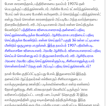
போன காரணத்தால், பத்திரிகையை நவம்பர் 1907ல் தன்
பெயருக்குப் பதிந்துகொண்டார். அங்கே போய் உட்கார்ந்துகொண்டு,
‘போய் உன் பெயரை போலீஸ் கமிஷனரிடம் கொடுத்துப் பதிந்துகொள்,’
என்று அவர் சொன்ன காரணத்தால் அப்படியே அந்த வார்த்தையை
நிறைவேற்றினார். சரி. அப்படியானால் அவர் என்ன செய்திருக்க
வேண்டும்?
பத்திரிகை உரிமையாளராகத் தன்னைப் பதிவு
செய்துகொண்டிருக்க வேண்டும். ஆசிரியராக பாரதியைப் பதிவு
செய்திருக்க வேண்டும். என்ன செய்தார்? பகுதி 3ல் உள்ள பட்டியலை
மீண்டும் ஒருமுறை பாருங்கள். இந்த நவம்பர் 1907 பதிவின்படி,
சீனிவாசனே உரிமையாளர். அவரே ஆசிரியர். உரிமையாளராகப் பதிவு
செய்யச் சொன்னது எம் பி திருமலாச்சாரியார். சரி. ஆசிரியராக
அவரை அவரே பதிவு செய்துகொள்ளும்படி, சீனிவாசனுக்கு யார்
சொன்னார்கள்? பிறகு ஏன் அப்படிப் பதிவு செய்துகொண்டார்?
நான் மேலே குறிப்பிட்டிருப்பது போல், இதுவரையில் இந்தத்
தலைப்பில் ஆய்ந்தவர்கள் எல்லோரும் சீனிவாசனுடைய
வாக்குமூலத்தை ஊன்றிப் படிக்கவில்லையோ என்ற எண்ணம்
தோன்றுகிறது. சீனி. விசுவநாதன் வெளியிட்டிருக்கும் ‘கால
வரிசைப்படுத்தப்பட்ட பாரதி படைப்புகள்’ (தொகுதி 3) இந்த
வாக்குமூலத்தின் முழு வடிவத்தைத் தந்திருக்கிறது. இந்த
வாக்குமூலத்தில் ஒரு மிக முக்கியமான பகுதி எப்படி இத்தனை நாள்,