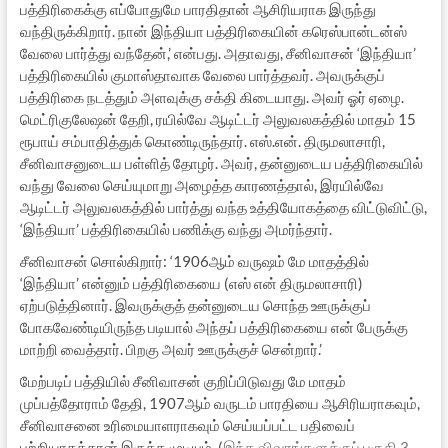
பத்திரிகைக்கு எப்போதுமே பாரதிதான் ஆசிரியராக இருந்து
வந்திருக்கிறார். நான் இந்தியா பத்திரிகையின் கரெஸ்பான்டன்ஸ்
வேலை பார்த்து வந்தேன்,’ என்பது. அதாவது, சீனிவாசன் ‘இந்தியா’
பத்திரிகையில் குமாஸ்தாவாக வேலை பார்த்தவர். அவருக்குப்
பத்திரிகை நடத்தும் அளவுக்கு சக்தி கிடையாது. அவர் ஓர் ஏழை.
மெட்ரிகுலேஷன் தேறி, ரயில்வே ஆடிட்டர் அலுவலகத்தில் மாதம் 15
ரூபாய் சம்பாதித்துக் கொண்டிருந்தார். எஸ்.என். திருமலாசாரி,
சீனிவாசனுடைய பள்ளித் தோழர். அவர், தன்னுடைய பத்திரிகையில்
வந்து வேலை செய்யுமாறு அழைத்த காரணத்தால், இரயில்வே
ஆடிட்டர் அலுவலகத்தில் பார்த்து வந்த உத்தியோகத்தை விட்டுவிட்டு,
‘இந்தியா’ பத்திரிகையில் பணிக்கு வந்து அமர்ந்தார்.
சீனிவாசன் சொல்கிறார்: ‘1906ஆம் வருஷம் மே மாதத்தில்
‘இந்தியா’ என்னும் பத்திரிகையை (எஸ் என் திருமலாசாரி)
ஏற்படுத்தினார். இவருக்குத் தன்னுடைய சொந்த ஊருக்குப்
போகவேண்டியிருந்த படியால் அந்தப் பத்திரிகையை என் பேருக்கு
மாற்றி வைத்தார். பிறகு அவர் ஊருக்குச் சென்றார்.’
மேற்படிப் பத்தியில் சீனிவாசன் குறிப்பிடுவது மே மாதம்
முப்பத்தோராம் தேதி, 1907ஆம் வருடம் பாரதியை ஆசிரியராகவும்,
சீனிவாசனை உரிமையாளராகவும் செய்யப்பட்ட பதிவைப்
பற்றியாகத்தான் இருக்க முடியும். (
இந்த விவரங்களுக்குப் பகுதி 3