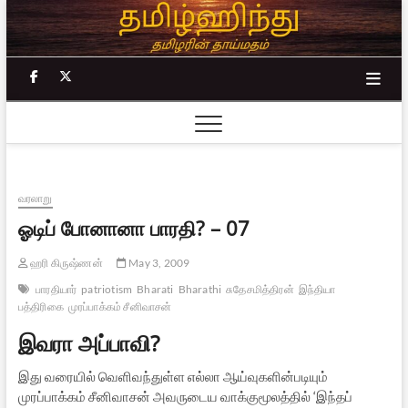
Skip
to
content
facebook
twitter
வரலாறு
ஓடிப் போனானா பாரதி? – 07
ஹரி கிருஷ்ணன்
May 3, 2009
பாரதியார்
patriotism
Bharati
Bharathi
சுதேசமித்திரன்
இந்தியா
பத்திரிகை
முரப்பாக்கம் சீனிவாசன்
இவரா அப்பாவி?
இது வரையில் வெளிவந்துள்ள எல்லா ஆய்வுகளின்படியும்
முரப்பாக்கம் சீனிவாசன் அவருடைய வாக்குமூலத்தில் ‘இந்தப்