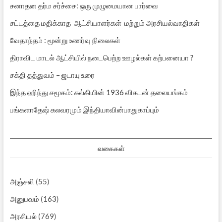
சனாதன தர்ம சர்ச்சை: ஒரு முழுமையான பார்வை
சட்டத்தை மதிக்காத ஆட்சியாளர்கள் மற்றும் அரசியல்வாதிகள்
வேதாந்தம் : மூன்று உணர்வு நிலைகள்
திராவிட மாடல் ஆட்சியில் நடைபெற்ற ஊழல்கள் கற்பனையா ?
சக்தி தத்துவம் – ஜடாயு உரை
இந்த ஹிந்து சமூகம்: கல்கியின் 1936 விகடன் தலையங்கம்
பங்களாதேஷ் கலவரமும் இந்தியாவின்பாதுகாப்பும்
வகைகள்
அஞ்சலி
(55)
அனுபவம்
(163)
அரசியல்
(769)