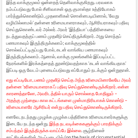
இந்த வாக்குமூலம் ஒன்றைத் தெளிவாக்குகிறது. பரவலாக
நம்பப்படுவது போல் சீனிவாசன் ஒரு குமாஸ்தா உத்தியோகம்
பார்த்துக்கொண்டும், முதலாளிகள் சொன்னபடியினால், ‘வேறு
வழியில்லாமல்’ தன்னை உரிமையாளராகவும், ஆசிரியராகவும் பதிவு
செய்துகொண்டவர் அல்லர். அவர் ‘இந்தியா’ பத்திரிகையை
நடத்துவதற்குப் பணம் முதலீடு செய்திருக்கிறார். அது சொந்தப்
பணமாகவும் இருந்திருக்கலாம்; வாக்குமூலத்தில்
சொல்லப்பட்டிருப்பது போல், கடன் வாங்கிய பணமாகவும்
இருந்திருக்கலாம். ஆனால், வாக்கு மூலங்களில் இப்படிப்பட்ட
நேரங்களில் இரக்கத்தைத் தூண்டுவதற்காக ‘கடன் வாங்கியதாக‘
இப்படி ஒரு வேடம் புனையப்படுவது எப்போதும் நடக்கும் ஒன்றுதான்.
எது எப்படியோ, பணம் முதலீடு செய்த அந்த உரிமையினாலேயே அவர்
தன்னை ‘உரிமையாளராக’ப் பதிவு செய்துகொண்டிருக்கிறார். என்ன
காரணத்தாலோ, அவரிடத்தில் யாரும் சொல்லாத போதிலும் –
அதற்கு முந்தைய கால கட்டங்களை முன்மாதிரியாகக் கொண்டு –
உரிமையாளரே ஆசிரியர் என்று பதிவு செய்துகொண்டிருக்கிறார்.
எனவே, நடந்தது முழுக்க முழுக்க பத்திரிகை உரிமையாளர்களுக்கு
இடையே நடந்த ஒன்று.
இந்த நடவடிக்கைகளுக்கும் பாரதிக்கும்
சம்பந்தம் இருந்திருக்க வாய்ப்பே இல்லை
. சூழ்நிலைச்
சாட்சியங்களின் அடிப்படையில் (on the basis of circumstantial