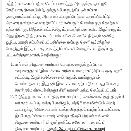
பத்திரிகையைப் பதிவு செய்ய வைத்து, அவருக்கு ‘ஒன்றுமே
தெரியாத நிலையில் இருக்கும் போது,’ இப்படிச் சும்மா
ஒளஒளாக்காட்டிக்கு அவரைப் பொறுப்பேற்கச் சொல்லிவிட்டு,
அவரை நன்றாக ஏமாற்றிவிட்டார் என்பதும் போன்ற ஒரு தோற்றம்
ஏற்படுகிறது. (இந்தக் கட்டத்திலும், ஏமாற்றியதாகவே இருந்தாலும்,
அது இரண்டு திருமலாசாரியார்களின் அளவில் நிற்கும் ஒன்றே
ஒழிய, பாரதி சம்பந்தப்பட்டதில்லை என்பது தெளிவு.) இருந்த
போதிலும் இந்த வாக்குமூலத்தில் சில வினோதங்கள் இருப்பது
பட்டவர்த்தனமாகத் தெரிகிறது:
எஸ் என் திருமலாசாரியார் சொந்த ஊருக்குப் போன
காரணத்தால், ‘இடைக்கால உரிமையாளராக’ (அப்படி ஒரு பதவி
சட்டப்படி இருந்ததில்லை என்றாலும், வாக்குமூலம்
சொல்வதன்படி இது ஓர் இடைக்கால ஏற்பாடு என்பது போன்ற
தோற்றமே கிடைக்கிறது) சீனிவாசன் பதிவு செய்யப்பட்டார்.
அடுத்ததாக எஸ் என் திருமலாசாரியார் சென்னைக்குத் திரும்பி
வந்தார். அப்படி வந்த போதிலும், பத்திரிகை மீண்டும் அவர்
பெயருக்கு ‘உரிமையாளர்’ என்ற விதத்தில் மாற்றப்படவில்லை.
இப்போது ‘உரிமையாளர்’ என்று பதிவுபெற்றவர் எஸ் என்
திருமலாசாரியாரின் ஒன்றுவிட்ட சகோதரரான எம் பி
திருமலாசாரியார். (
பகுதி 3ல் தரப்பட்டுள்ள காலவாரி