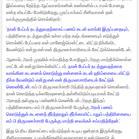
இவ்வளவு தேர்ந்த ஆய்வாளர்களின் கண்களில் படாமல் போனது
என்ற வியப்பே மேலிடுகிறது. முரப்பாக்கம் சீனிவாசன் தன்
வாக்குமூலத்தில் சொல்கிறார்:
‘
நான் பேப்பர் நடத்துவதற்காகப் பணம் கடன் வாங்கி
இருப்பதையும்
,
பத்திரிகை நடத்துவதில் உள்ள மற்ற கஷ்டங்களையும் எடுத்துச்
சொல்லிப் பேப்பரை என் மானேஜ்மென்ட்டை விட்டு நீக்கிவிட
வேண்டும் என்று எஸ் என் திருமலாச்சாரியைக் கேட்டுக்கொண்டேன்.
ஆனால், அவர் முதலில் சம்மதித்த போதிலும், பிறகு மாற்றிக்கொள்ள
மாட்டேன் என்று சொல்லிவிட்டார்.
நான் பேப்பர் நடத்துவதற்காக
வாங்கின கடனைக் கொடுத்து என்னைக் கடன் ஹிம்சையை விட்டு
நீக்க வேண்டும் என்று எஸ் என் திருமலாசாரியைக் கேட்டுக்
கொண்டேன்.
எம் பி திருமலாச்சாரி பிந்தித் தருவதாகச் சொன்னார்.
நான் கொடுத்த டிக்ளரேஷனைத் தள்ளிவிடும்படியாகக் கேட்டு
அதைத் தள்ளுபடி பண்ணிக் கெண்டேன். பிறகு இந்தப்
பத்திரிகையை எம் பி திருமலாச்சாரி பேருக்கு
அவர் பணம்
கொடுத்துக் கடனைத் தீர்த்தாலும் தீர்க்காவிட்டாலும் பத்திரிகையை
எம் பி திருமலாச்சாரி பேருக்கு மாற்றி வைக்கச் சம்மதித்தேன்
.’
இது பெரிய திகைப்பை ஏற்படுத்தக் கூடிய ஒன்றாக இருக்கிறது.
சீனிவாசனுடைய வக்கீல்களில் ஒருவரான ஏ எஸ் கெளடெல்