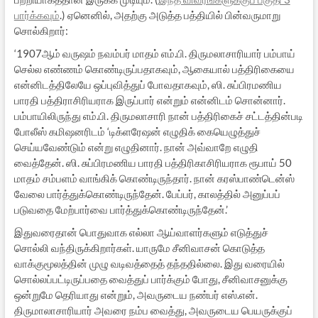
பார்க்கவும்
.) ஏனெனில், அதற்கு அடுத்த பத்தியில் பின்வருமாறு
சொல்கிறார்:
‘1907ஆம் வருஷம் நவம்பர் மாதம் எம்.பி. திருமலாசாரியார் பம்பாய்
செல்ல எண்ணம் கொண்டிருப்பதாகவும், ஆகையால் பத்திரிகையை
என்னிடத்திலேயே ஒப்புவித்துப் போவதாகவும், ஸி. சுப்பிரமணிய
பாரதி பத்திராசிரியராக இருப்பார் என்றும் என்னிடம் சொன்னார்.
பம்பாயிலிருந்து எம்.பி. திருமலாசாரி நான் பத்திரிகைச் சட்டத்தின்படி
போலீஸ் கமிஷனரிடம் ‘டிக்ளரேஷன் எழுதிக் கையெழுத்துச்
செய்யவேண்டும் என்று எழுதினார். நான் அவ்வாறே எழுதி
வைத்தேன். ஸி. சுப்பிரமணிய பாரதி பத்திரிகாசிரியராக ரூபாய் 50
மாதம் சம்பளம் வாங்கிக் கொண்டிருந்தார். நான் கரஸ்பாண்டென்ஸ்
வேலை பார்த்துக்கொண்டிருந்தேன். பேப்பர், காலத்தில் அனுப்பப்
படுவதை மேற்பார்வை பார்த்துக்கொண்டிருந்தேன்.’
இதுவரைதான் பொதுவாக எல்லா ஆய்வாளர்களும் எடுத்துச்
சொல்லி வந்திருக்கிறார்கள். யாருமே சீனிவாசன் கொடுத்த
வாக்குமூலத்தின் முழு வடிவத்தைத் தந்ததில்லை. இது வரையில்
சொல்லப்பட்டிருப்பதை வைத்துப் பார்க்கும் போது, சீனிவாசனுக்கு
ஒன்றுமே தெரியாது என்றும், அவருடைய நண்பர் எஸ்.என்.
திருமாலாசாரியார் அவரை நம்ப வைத்து, அவருடைய பெயருக்குப்