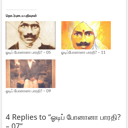
தொடர்புடைய பதிவுகள்
ஓடிப் போனானா பாரதி? – 05
ஓடிப்போனானா பாரதி? – 11
ஓடிப் போனானா பாரதி? – 09
4 Replies to “ஓடிப் போனானா பாரதி?
– 07”