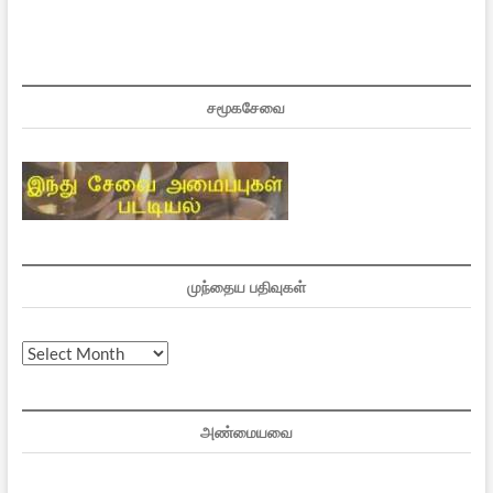
சமூகசேவை
முந்தைய பதிவுகள்
முந்தைய
பதிவுகள்
அண்மையவை