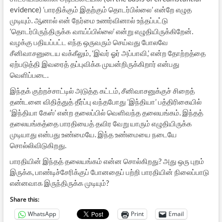
evidence) ‘பாரதிக்கும் இதற்கும் தொடர்பில்லை’ என்றே எழுத
முடியும். ஆனால் என் நேர்மை உணர்வினால் உந்தப்பட்டு
‘தொடர்பிருந்திருக்க
வாய்ப்பில்லை
’ என்று எழுதியிருக்கிறேன்.
வழக்கு பதியப்பட்ட எந்த ஒருவரும் செய்வது போலவே
சீனிவாசனுடைய வக்கீலும், ‘இவர் ஓர் அப்பாவி,’ என்ற தோற்றத்தை
ஏற்படுத்தி இவரைத் தப்புவிக்க முயன்றிருக்கிறார் என்பது
வெளிப்படை.
இந்தக் குற்றச்சாட்டில் அடுத்த கட்டம், சீனிவாசனுக்குச் சிறைத்
தண்டனை விதித்துத் தீர்ப்பு வந்தபோது ‘இந்தியா’ பத்திரிகையில்
‘இந்தியா கேஸ்’ என்ற தலைப்பில் வெளிவந்த தலையங்கம். இந்தத்
தலையங்கத்தை பாரதியைத் தவிர வேறு யாரும் எழுதியிருக்க
முடியாது என்பது உண்மையே. இந்த உண்மையை நடையே
சொல்லிவிடுகிறது.
பாரதியின் இந்தத் தலையங்கம் என்ன சொல்கிறது? அது ஒரு புறம்
இருக்க, பாண்டிச்சேரிக்குப் போனதைப் பற்றி பாரதியின் நிலைப்பாடு
என்னவாக இருந்திருக்க முடியும்?
Share this:
WhatsApp
Print
Email