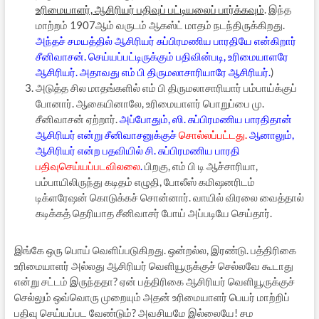
உரிமையாளர், ஆசிரியர் பதிவுப் பட்டியலைப் பார்க்கவும்
. இந்த
மாற்றம் 1907ஆம் வருடம் ஆகஸ்ட் மாதம் நடந்திருக்கிறது.
அந்தச் சமயத்தில் ஆசிரியர் சுப்பிரமணிய பாரதியே என்கிறார்
சீனிவாசன். செய்யப்பட்டிருக்கும் பதிவின்படி, உரிமையாளரே
ஆசிரியர். அதாவது எம் பி திருமலாசாரியாரே ஆசிரியர்.
)
அடுத்த சில மாதங்களில் எம் பி திருமலாசாரியார் பம்பாய்க்குப்
போனார். ஆகையினாலே, உரிமையாளர் பொறுப்பை மு.
சீனிவாசன் ஏற்றார்.
அப்போதும், ஸி. சுப்பிரமணிய பாரதிதான்
ஆசிரியர் என்று சீனிவாசனுக்குச்
சொல்லப்பட்டது.
ஆனாலும்,
ஆசிரியர் என்ற பதவியில் சி. சுப்பிரமணிய பாரதி
பதிவுசெய்யப்படவிலலை
.
பிறகு, எம் பி டி ஆச்சாரியா,
பம்பாயிலிருந்து கடிதம் எழுதி, போலீஸ் கமிஷனரிடம்
டிக்ளரேஷன் கொடுக்கச் சொன்னார். வாயில் விரலை வைத்தால்
கடிக்கத் தெரியாத சீனிவாசர் போய் அப்படியே செய்தார்.
இங்கே ஒரு பொய் வெளிப்படுகிறது. ஒன்றல்ல, இரண்டு. பத்திரிகை
உரிமையாளர் அல்லது ஆசிரியர் வெளியூருக்குச் செல்லவே கூடாது
என்று சட்டம் இருந்ததா? ஏன் பத்திரிகை ஆசிரியர் வெளியூருக்குச்
செல்லும் ஒவ்வொரு முறையும் அதன் உரிமையாளர் பெயர் மாற்றிப்
பதிவு செய்யப்பட வேண்டும்? அவசியமே இல்லையே! சம