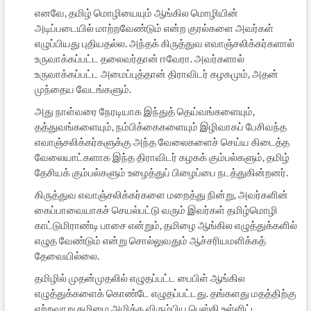
எனவே, தமிழ் மொழியையும் ஆங்கில மொழியின்
அடிப்படையில் மாற்றவேண்டும் என்ற குரல்களை அவர்கள்
எழுப்பியது புதியதல்ல. அந்தக் கிருத்துவ எவாஞ்சலிக்கர்களால்
உருவாக்கப்பட்ட தலைவர்தான் ஈவேரா. அவர்களால்
உருவாக்கப்பட்ட அமைப்புத்தான் திராவிடர் கழகமும், அதன்
முந்தைய வேடங்களும்.
அது நாள்வரை நேரடியாக இந்துத் தெய்வங்களையும்,
தத்துவங்களையும், நம்பிக்கைகளையும் இழிவாகப் பேசிவந்த
எவாஞ்சலிக்கர்களுக்கு அந்த வேலைகளைச் செய்ய கிடைத்த
வேலையாட்களாக இந்த திராவிடர் கழகக் கும்பல்களும், தமிழ்
தேசியக் கும்பல்களும் உழைத்துப் பிழைப்பை நடத்துகின்றனர்.
கிருத்துவ எவாஞ்சலிக்கர்களை மறைத்து நின்று, அவர்களின்
கைப்பாவையாகச் செயல்பட்டு வரும் இவர்கள் தமிழ்மொழி
காட்டுமிராண்டி பாசை என்றும், தமிழை ஆங்கில எழுத்துக்களில்
எழுத வேண்டும் என்று சொல்லுவதும் ஆச்சரியமளிக்கத்
தேவையில்லை.
தமிழில் முதன்முதலில் எழுதப்பட்ட பைபிள் ஆங்கில
எழுத்துக்களைக் கொண்டே எழுதப்பட்டது. தங்களது மதத்திற்கு
ஏற்றவாறு தமிழை அழிக்க விரும்பிய பெஸ்கி உள்ளிட்ட