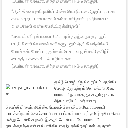
(பெரியார் ஈ.வே.ரா. சிந்தனைகள் II-ம் தொகுதி)
”ஆங்கிலமே தமிழனின் பேச்சு மொழியாக ஆகும்படியான
காலம் ஏற்பட்டால் நான் மிகமிக மகிழ்ச்சியும் நிறைவும்
அடைவேன் என்று பேசியிருக்கிறேன்.”
”உங்கள் வீட்டில் மனைவியிடமும் குழந்தைகளுடனும்
மட்டுமின்றி வேலைக்காரிகளுடனும் ஆங்கிலத்திலேயே
பேசுங்கள், பேசப் பழகுங்கள், பேச முயலுங்கள்) தமிழ்ப்
பைத்தியத்தை விட்டொழியுங்கள்.
(பெரியார் ஈ.வே.ரா. சிந்தனைகள் II-ம் தொகுதி)
தமிழ் மொழி மீது வெறுப்பும், ஆங்கில
மொழி மீது பற்றும் கொண்ட ‘ஈ. வே.
ராமசாமி நாயக்கர்தான் தமிழுக்காக
அரும்பாடுபட்டவர் என்று
சொல்கின்றனர். ஆங்கில மோகம் கொண்ட ஈ.வே. ராமசாமி
நாயக்கர்தான் தொல்காப்பியரையும், கம்பனையும் தமிழ் துரோகிகள்
என்று சொல்கின்றனர். இதைச் சொல்ல ஈ. வே. ராமசாமி
நாயக்கருக்கு என்ன யோக்கியதை இருக்கிறது? என்பது தான்