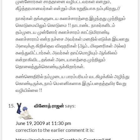
முன்னோர்கள் சாத்தானை வழிபட்டவர்கள் என்றும்,
கீழ்த்தரமானவர்கள் என்றும் மிக உறுதியாக நம்புகிறது.//
நாகர்கள் தங்களுடைய கலாச்சாரத்தை இழந்தது முற்றிலும்
கொடுமையிலும் கொடுமை !! நாடாண்ட நாகர்களிடம்
தம்முடைய முன்னோர் கலாச்சாரம் காட்டுமிராண்டி
கலாச்சாராம் என்ற நச்சை அவர்கள் மனதில் எடுக்க இயலாது
அளவுக்கு கிறிஸ்தவ விஷநரிகள் (ஆம்.. மிஷனரிகள் அல்ல)
கலந்துவிட்டார்கள். அவர்கள் தாய்மொழியும் ஆங்கிலம்
என்றாகிவிட, தங்கள் அடையாளத்தை முற்றிலும்
தொலைத்துக்கொண்டிருக்கிறார்கள்.
கண்ணெதிரில் நம்முடைய பாரம்பரியம் வடகிழக்கில் அழிந்து
கொண்டிருக்க, நாம் மௌனிகளாக இருப்பதைத்தவிர வேறு
வழியில்லை !!
வினோத் ராஜன்
says:
June 19, 2009 at 11:30 pm
correction to the earlier comment it is:
https://noolaham.org/Grantha/e-Grantamil.ttf