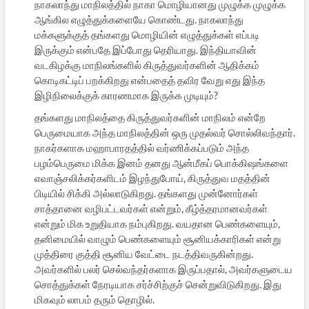
நாகலாந்து மாநிலத்தில் நாகா மொழியானது முழுக்க முழுக்க
ஆங்கில எழுத்துக்களையே கொண்டது. நாகலாந்து
மக்களுக்குத் தங்களது மொழியின் எழுத்துக்கள் எப்படி
இருக்கும் என்பதே இப்போது தெரியாது. இந்தியாவின்
வடகிழக்கு மாநிலங்களில் கிருத்துவர்களின் ஆதிக்கம்
கொடிகட்டிப் பறக்கிறது என்பதைத் தவிர வேறு எது இந்த
இழிநிலைக்குக் காரணமாக இருக்க முடியும்?
தங்களது மாநிலத்தை கிருத்துவர்களின் மாநிலம் என்றே
பெருமையாக அந்த மாநிலத்தின் ஒரு முதல்வர் சொல்லிவந்தார்.
நாகர்களாக மஹாபாரதத்தில் வர்ணிக்கப்படும் அந்த
பழம்பெருமை மிக்க இனம் தனது ஆன்மீகப் பொக்கிஷங்களை
எவாஞ்சலிக்கர்களிடம் இழந்துபோய், கிருத்துவ மதத்தின்
பிடியில் சிக்கி அல்லாடுகிறது. தங்களது முன்னோர்கள்
சாத்தானை வழிபட்டவர்கள் என்றும், கீழ்த்தரமானவர்கள்
என்றும் மிக உறுதியாக நம்புகிறது. வயதான பெண்களையும்,
தனிமையில் வாழும் பெண்களையும் சூனியக்காரிகள் என்று
முத்திரை குத்தி சூனிய வேட்டை நடத்திவருகின்றது.
அவர்களில் பலர் செல்வந்தர்களாக இருப்பதால், அவர்களுடைய
சொத்துக்கள் நேரடியாக சர்ச்சிற்குச் சென்றுவிடுகிறது. இது
மிகவும் லாபம் தரும் தொழில்.