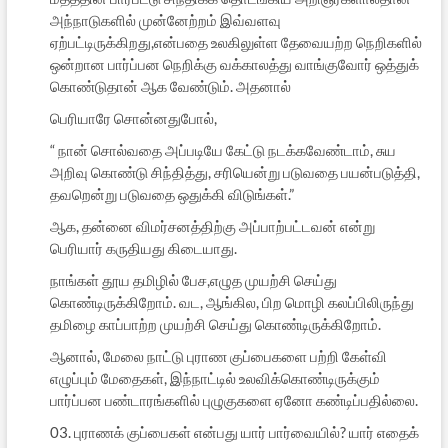
அந்நாடுகளில் முன்னேற்றம் இவ்வளவு
ஏற்பட்டிருக்கிறது,என்பதை உலகிலுள்ள தேவையற்ற நெறிகளில்
ஒன்றான பார்ப்பன நெறிக்கு வக்காலத்து வாங்குவோர் ஒத்துக்
கொண்டுதான் ஆக வேண்டும். அதனால்
பெரியாரே சொன்னதுபோல்,
“ நான் சொல்வதை அப்படியே கேட்டு நடக்கவேண்டாம், சுய
அறிவு கொண்டு சிந்தித்து, சரியென்று படுவதை பயன்படுத்தி,
தவறென்று படுவதை ஒதுக்கி விடுங்கள்.”
ஆக, தன்னை விமர்சனத்திற்கு அப்பாற்பட்டவன் என்று
பெரியார் கருதியது கிடையாது.
நாங்கள் தூய தமிழில் பேச,எழுத முயற்சி செய்து
கொண்டிருக்கிறோம். வட, ஆங்கில, பிற மொழி கலப்பிலிருந்து
தமிழை காப்பாற்ற முயற்சி செய்து கொண்டிருக்கிறோம்.
ஆனால், மேலை நாட்டு புராண குப்பைகளை பற்றி கேள்வி
எழுப்பும் மேதைகள், இந்நாட்டில் உலவிக்கொண்டிருக்கும்
பார்ப்பன பண்டாரங்களில் புழுகுகளை ஏனோ கண்டிப்பதில்லை.
03. புராணக் குப்பைகள் என்பது யார் பார்வையில்? யார் எதைக்