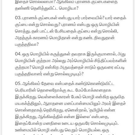
இதைச் சொல்லலாமா? ஆங்கிலம் புராணக் குப்பைகளைத்
தண்ணி தெளித்துவிட்ட மொழியா?
03. புராணக் குப்பைகள் என்பது யார் பார்வையில்? யார் எதைக்
குப்பை என்று சொல்வது? புராணம் என்பது ஒரு மொழியின்
சொத்து. தன் பாட்டன் பேசியதைக் குப்பை என்று சொல்லி,
அதற்குக் காரணம் மொழிதான் என்று கண்டறிவதுதான்
பகுத்தறிவா?
04. ஒரு மொழியில் கருத்துகள் தவறாக இருக்குமானால், அது
மொழியின் குற்றமா அல்லது அம்மொழியில் சிந்திப்பவர்களின்
குற்றமா? மொழி என்கிற அருவத்தைச் சாடும் ஒருவரை எப்படி
பகுத்தறிவாளர் என்று சொல்லமுடியும்?
05. ஆங்கிலம் தேவை என்பதைக் கண்டுகொண்டுவிட்ட
பெரியாரின் தொலைநோக்கு கூட மேம்போக்கானதாக
இருக்கிறது. வெள்ளைக்காரன் பேசும் மொழி என்கிற ஒருவித
மயகக்த்திலும், ஆராதனை மனப்பான்மையிலும் அவர் இதைச்
சொன்னதாகத் தெரிகிறது. ஏனென்றால், ’தமிழில் என்ன
இருக்கிறது, ஆங்கிலத்தில் என்ன இல்லை’ என்பதை,
இதைப்போன்ற மனநிலை உடைய ஒருவரே சொல்லமுடியும்.
உண்மையில் மொழி என்பது வெறும் மொழியல்ல. ஒரு