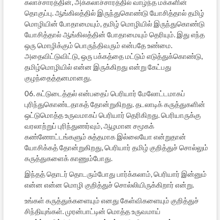
கலாச்சாரத்தின், அக்கலாச்சாரத்தில் வாழ்ந்த மக்களின்
தொகுப்பு. ஆங்கிலத்தில் இருந்துகொண்டு யோசித்தால் தமிழ்
மொழியின் போதாமையும், தமிழ் மொழியில் இருந்துகொண்டு
யோசித்தால் ஆங்கிலத்தின் போதாமையும் தெரியும். இது எந்த
ஒரு மொழிக்கும் பொருந்திவரும் என்பதே உண்மை.
அதைவிட்டுவிட்டு, ஒரு பக்கத்தை மட்டும் எடுத்துக்கொண்டு,
தமிழ்மொழியில் என்ன இருக்கிறது என்று கேட்பது
குழந்தைத்தனமானது.
06. கட்டுடைத்தல் என்பதைப் பெரியார் மேலோட்டமாகப்
புரிந்துகொண்டதாகத் தோன்றுகிறது. தடலாடிக் கருத்துகளின்
ஒட்டுமொத்த உருவமாகப் பெரியார் தெரிகிறது. பெரியாருக்கு
வரலாற்றுப் புரிந்துணர்வும், ஆழமான சமூகக்
கண்ணோட்டங்களும் சுத்தமாக இல்லையோ என்றுதான்
யோசிக்கத் தோன்றுகிறது, பெரியார் தமிழ் குறித்துச் சொல்லும்
கருத்துகளைக் காணும்போது.
இந்தத் தொடர் தொடரும்போது பார்க்கலாம், பெரியார் இன்னும்
என்ன என்ன மொழி குறித்துச் சொல்லியிருக்கிறார் என்று.
உங்கள் கருத்துக்களையும் எனது கேள்விகளையும் குறித்துச்
சிந்தியுங்கள். முரன்பாட்டின் மொத்த உருவமாய்