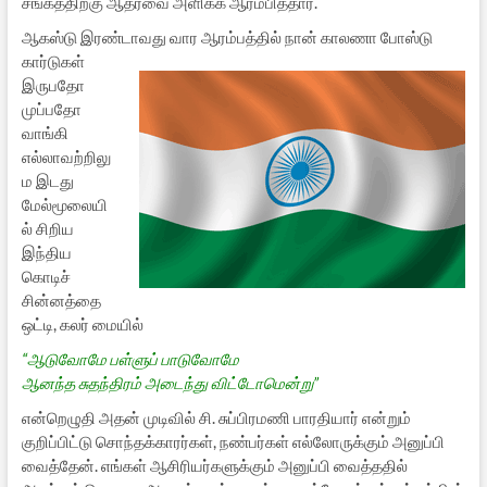
சங்கத்திற்கு ஆதரவை அளிக்க ஆரம்பித்தார்.
ஆகஸ்டு இரண்டாவது வார ஆரம்பத்தில் நான் காலணா
போஸ்டு
கார்டுகள்
இருபதோ
முப்பதோ
வாங்கி
எல்லாவற்றிலு
ம இடது
மேல்மூலையி
ல் சிறிய
இந்திய
கொடிச்
சின்னத்தை
ஒட்டி, கலர் மையில்
“ஆடுவோமே பள்ளுப் பாடுவோமே
ஆனந்த சுதந்திரம் அடைந்து விட்டோமென்று”
என்றெழுதி அதன் முடிவில் சி. சுப்பிரமணி பாரதியார் என்றும்
குறிப்பிட்டு சொந்தக்காரர்கள், நண்பர்கள் எல்லோருக்கும் அனுப்பி
வைத்தேன். எங்கள் ஆசிரியர்களுக்கும் அனுப்பி வைத்ததில்