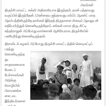
அவர்கள்
திருச்சி மாவட்ட கல்வி அதிகாரியாக இருந்தார். நான் பத்தாவது
வகுப்பில் இருந்தேன். (அன்றைய ஐந்தாவது பார்ம்). ஆகஸ்ட் மாத
ஆரம்பத்திலிருந்தே நாங்கள் இந்தத் திருநாளை மிகவும் ஆவலுடன்
எதிர்பார்த்துக் கொண்டிருந்தோம். எங்கள் மாமா திரு. சிட்டி
சுந்தர்ராஜன் அப்போது வானொலி ஆசிரியராக, திருச்சியில்
பணிபுரிந்து கொண்டிருந்தார்.
திராவிடக் கழகம் அப்போது திருச்சி மாவட்டத்தில் கொடிகட்டிப்
பறந்து
கொண்டிருந்த
து.
சாதாரணமாக
மேடைப்
பேச்சாளர்கள்
அடுக்கு
மொழியில்
பிராமணர்க
ளை, வட
இந்தியர்களை
, ஹிந்தி