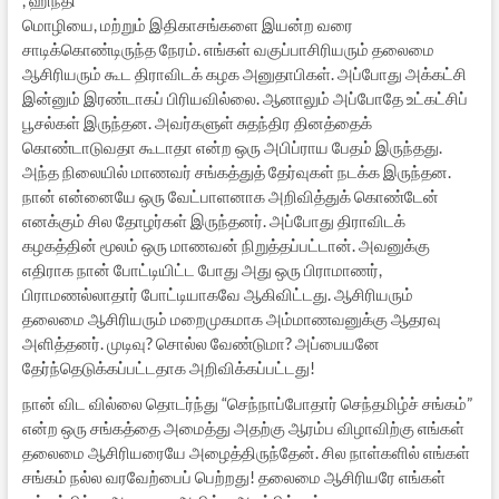
மொழியை, மற்றும் இதிகாசங்களை இயன்ற வரை
சாடிக்கொண்டிருந்த நேரம். எங்கள் வகுப்பாசிரியரும் தலைமை
ஆசிரியரும் கூட திராவிடக் கழக அனுதாபிகள். அப்போது அக்கட்சி
இன்னும் இரண்டாகப் பிரியவில்லை. ஆனாலும் அப்போதே உட்கட்சிப்
பூசல்கள் இருந்தன. அவர்களுள் சுதந்திர தினத்தைக்
கொண்டாடுவதா கூடாதா என்ற ஒரு அபிப்ராய பேதம் இருந்தது.
அந்த நிலையில் மாணவர் சங்கத்துத் தேர்வுகள் நடக்க இருந்தன.
நான் என்னையே ஒரு வேட்பாளனாக அறிவித்துக் கொண்டேன்
எனக்கும் சில தோழர்கள் இருந்தனர். அப்போது திராவிடக்
கழகத்தின் மூலம் ஒரு மாணவன் நிறுத்தப்பட்டான். அவனுக்கு
எதிராக நான் போட்டியிட்ட போது அது ஒரு பிராமாணர்,
பிராமணல்லாதார் போட்டியாகவே ஆகிவிட்டது. ஆசிரியரும்
தலைமை ஆசிரியரும் மறைமுகமாக அம்மாணவனுக்கு ஆதரவு
அளித்தனர். முடிவு? சொல்ல வேண்டுமா? அப்பையனே
தேர்ந்தெடுக்கப்பட்டதாக அறிவிக்கப்பட்டது!
நான் விட வில்லை தொடர்ந்து “செந்நாப்போதார் செந்தமிழ்ச் சங்கம்”
என்ற ஒரு சங்கத்தை அமைத்து அதற்கு ஆரம்ப விழாவிற்கு எங்கள்
தலைமை ஆசிரியரையே அழைத்திருந்தேன். சில நாள்களில் எங்கள்
சங்கம் நல்ல வரவேற்பைப் பெற்றது! தலைமை ஆசிரியரே எங்கள்