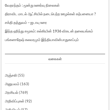
வேதாந்தம் : மூன்று உணர்வு நிலைகள்
திராவிட மாடல் ஆட்சியில் நடைபெற்ற ஊழல்கள் கற்பனையா ?
சக்தி தத்துவம் – ஜடாயு உரை
இந்த ஹிந்து சமூகம்: கல்கியின் 1936 விகடன் தலையங்கம்
பங்களாதேஷ் கலவரமும் இந்தியாவின்பாதுகாப்பும்
வகைகள்
அஞ்சலி
(55)
அனுபவம்
(163)
அரசியல்
(769)
அறிவிப்புகள்
(92)
அறிவியல்
(57)