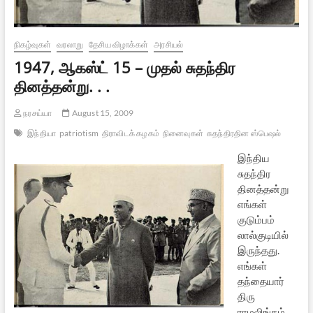
நிகழ்வுகள்
வரலாறு
தேசிய விழாக்கள்
அரசியல்
1947, ஆகஸ்ட் 15 – முதல் சுதந்திர
தினத்தன்று. . .
நரசய்யா
August 15, 2009
இந்தியா
patriotism
திராவிடக் கழகம்
நினைவுகள்
சுதந்திரதின ஸ்பெஷல்
இந்திய
சுதந்திர
தினத்தன்று
எங்கள்
குடும்பம்
லால்குடியில்
இருந்தது.
எங்கள்
தந்தையார்
திரு
ராமலிங்கம்