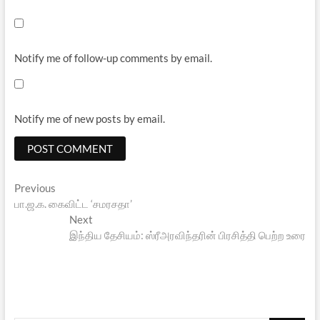
Notify me of follow-up comments by email.
Notify me of new posts by email.
Post
Previous
Previous
post:
பா.ஜ.க. கைவிட்ட ‘சமரசதா’
navigation
Next
Next
post:
இந்திய தேசியம்: ஸ்ரீஅரவிந்தரின் பிரசித்தி பெற்ற உரை