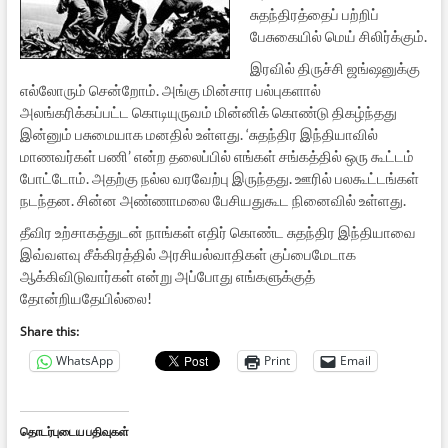
சுதந்திரத்தைப் பற்றிப்
பேசுகையில் மெய் சிலிர்க்கும்.
இரவில் திருச்சி ஜங்ஷனுக்கு
எல்லோரும் சென்றோம். அங்கு மின்சார பல்புகளால்
அலங்கரிக்கப்பட்ட கொடியுருவம் மின்னிக் கொண்டு திகழ்ந்தது
இன்னும் பசுமையாக மனதில் உள்ளது. ‘சுதந்திர இந்தியாவில்
மாணவர்கள் பணி’ என்ற தலைப்பில் எங்கள் சங்கத்தில் ஒரு கூட்டம்
போட்டோம். அதற்கு நல்ல வரவேற்பு இருந்தது. ஊரில் பலகூட்டங்கள்
நடந்தன. சின்ன அண்ணாமலை பேசியதுகூட நினைவில் உள்ளது.
தீவிர உற்சாகத்துடன் நாங்கள் எதிர் கொண்ட சுதந்திர இந்தியாவை
இவ்வளவு சீக்கிரத்தில் அரசியல்வாதிகள் குப்பைமேடாக
ஆக்கிவிடுவார்கள் என்று அப்போது எங்களுக்குத்
தோன்றியதேயில்லை!
Share this:
WhatsApp
Print
Email
தொடர்புடைய பதிவுகள்