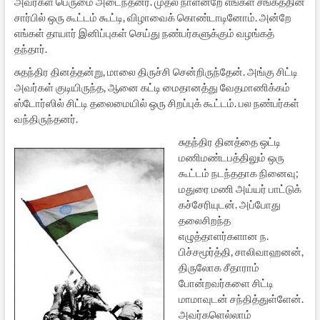
அவர்கள் பெருமை அடைந்தனர். முதல் நாளன்றே எங்கள் சங்கத்தின்
சார்பில் ஒரு கூட்டம் கூட்டி, விழாவைக் கொண்டாடினோம். அன்றே
எங்கள் தாயார் இனிப்புகள் செய்து நண்பர்களுக்கும் வழங்கத்
தந்தார்.
சுதந்திர தினத்தன்று, மாலை திருச்சி சென்றிருந்தேன். அங்கு சிட்டி
அவர்கள் குடியிருந்த, ஆனை கட்டி மைதானத்து வேதமாணிக்கம்
ஸ்டோர்ஸில் சிட்டி தலைமையில் ஒரு சிறப்புக் கூட்டம். பல நண்பர்கள்
வந்திருந்தனர்.
சுதந்திர தினத்தை ஒட்டி
மணிமண்டபத்திலும் ஒரு
கூட்டம் நடந்ததாக நினைவு;
மதுரை மணி அய்யர் பாட்டுக்
கச்சேரியுடன். அப்போது
தலைசிறந்த
எழுத்தாளர்களான ந.
பிச்சமூர்த்தி, சாலிவாஹனன்,
திருலோக சீதாராம்
போன்றவர்களை சிட்டி
மாமாவுடன் சந்தித்துள்ளேன்.
அவர்களெல்லாம்