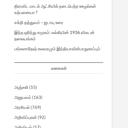
திராவிட மாடல் ஆட்சியில் நடைபெற்ற ஊழல்கள்
கற்பனையா ?
சக்தி தத்துவம் – ஜடாயு உரை
இந்த ஹிந்து சமூகம்: கல்கியின் 1936 விகடன்
தலையங்கம்
பங்களாதேஷ் கலவரமும் இந்தியாவின்பாதுகாப்பும்
வகைகள்
அஞ்சலி
(55)
அனுபவம்
(163)
அரசியல்
(769)
அறிவிப்புகள்
(92)
அறிவியல்
(57)