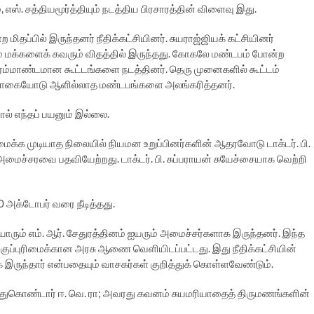
, எஸ். சத்தியமூர்த்தியும் நடத்திய பிரசாரத்தின் விளைவு இது.
மிதப்பில் இருந்தனர் நீதிக்கட்சியினர். சுயராஜ்ஜியக் கட்சியினர்
ம் மக்களைக் கவரும் விதத்தில் இருந்தது. கோகலே மண்டபம் போன்ற
ரம்மாண்டமான கூட்டங்களை நடத்தினர். தெரு முனைகளில் கூட்டம்
ைப்பாகையோடு ஆளில்லாத மண்டபங்களை அலங்கரித்தனர்.
ால் எந்தப் பயனும் இல்லை.
அமைக்க முடியாத நிலையில் நியமன உறுப்பினர்களின் ஆதரவோடு டாக்டர். பி.
மைச்சரவை பதவியேற்றது. டாக்டர். பி. சுப்பராயன் சுயேச்சையாக வெற்றி
 அக்டோபர் வரை நீடித்தது.
ாரும் எம். ஆர். சேதுரத்தினம் ஐயரும் அமைச்சர்களாக இருந்தனர். இந்த
ுப்புரிமைக்கான அரசு ஆணை வெளியிடப்பட்டது. இது நீதிக்கட்சியின்
 இருந்தார் என்பதையும் வாசகர்கள் குறித்துக் கொள்ளவேண்டும்.
ிந்துகொண்டார் ஈ. வெ. ரா; அவரது கவனம் சுயமரியாதைத் திருமணங்களின்