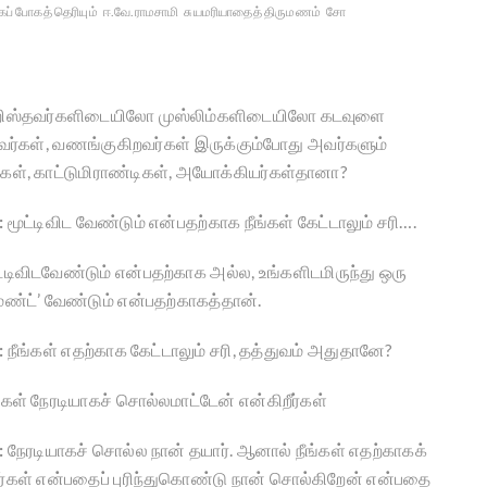
ப் போகத் தெரியும்
ஈ.வே.ராமசாமி
சுயமரியாதைத் திருமணம்
சோ
றிஸ்தவர்களிடையிலோ முஸ்லிம்களிடையிலோ கடவுளை
றவர்கள், வணங்குகிறவர்கள் இருக்கும்போது அவர்களும்
்கள், காட்டுமிராண்டிகள், அயோக்கியர்கள்தானா?
:
மூட்டிவிட வேண்டும் என்பதற்காக நீங்கள் கேட்டாலும் சரி….
்டிவிடவேண்டும் என்பதற்காக அல்ல, உங்களிடமிருந்து ஒரு
ெண்ட்’ வேண்டும் என்பதற்காகத்தான்.
:
நீங்கள் எதற்காக கேட்டாலும் சரி, தத்துவம் அதுதானே?
்கள் நேரடியாகச் சொல்லமாட்டேன் என்கிறீர்கள்
:
நேரடியாகச் சொல்ல நான் தயார். ஆனால் நீங்கள் எதற்காகக்
ீர்கள் என்பதைப் புரிந்துகொண்டு நான் சொல்கிறேன் என்பதை