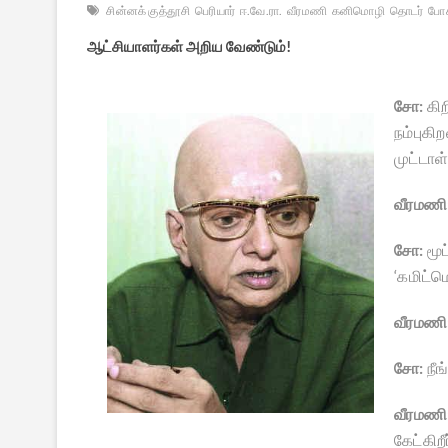
சின்னக் குத்தூசி
பெரியார்
ஈ.வே.ரா.
வீரமணி
கனிமொழி
தொடர்
போக
ஆட்சியாளர்கள் அறிய வேண்டும்!
சோ:
கி
நம்புகி
முட்டாள
வீரமணி
சோ:
மூட
‘கமிட்ம
வீரமணி
சோ:
நீங
வீரமணி
கேட்கிற