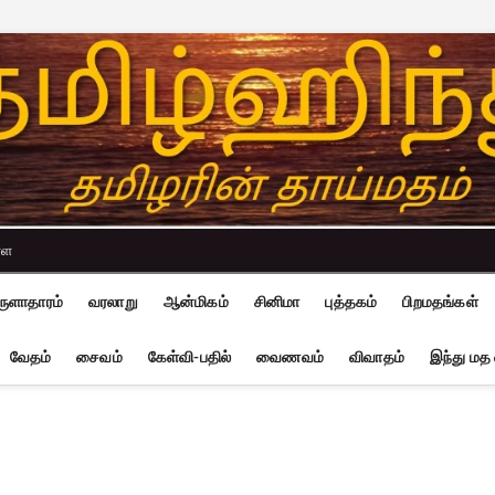
்ள
ுளாதாரம்
வரலாறு
ஆன்மிகம்
சினிமா
புத்தகம்
பிறமதங்கள்
வேதம்
சைவம்
கேள்வி-பதில்
வைணவம்
விவாதம்
இந்து மத