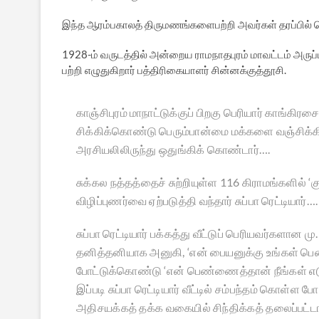
இந்த ஆரம்பகாலத் திருமணங்களைபற்றி அவர்கள் தரப்பில
1928-ம் வருடத்தில் அன்றைய ராமநாதபுரம் மாவட்டம் அருப்
பற்றி எழுதுகிறார் பத்திரிகையாளர் சின்னக்குத்தூசி.
காஞ்சிபுரம் மாநாட்டுக்குப் பிறகு பெரியார் காங்கிரசை
சிக்கிக்கொண்டு பெரும்பான்மை மக்களை வஞ்சிக்கிறத
அரசியலிலிருந்து ஒதுங்கிக் கொண்டார்….
சுக்கல நத்தத்தைச் சுற்றியுள்ள 116 கிராமங்களில் 
விழிப்புணர்வை ஏற்படுத்தி வந்தார் சுப்பா ரெட்டியார்….
சுப்பா ரெட்டியார் பக்கத்து வீட்டுப் பெரியவர்களான ம
தனித்தனியாக அனுகி, ‘என் பையனுக்கு உங்கள் பெண்
போட்டுக்கொண்டு ‘என் பெண்ணைத்தான் நீங்கள் எட
இப்படி சுப்பா ரெட்டியார் வீட்டில் சம்பந்தம் கொ
அதிசயக்கத் தக்க வகையில் சிந்திக்கத் தலைப்பட்டார