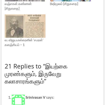
வஞ்சகன் கண்ணன்
ரிஷிமூலம் [சிறுகதை]
[சிறுகதை]
வ. விஜயபாஸ்கரனின் ‘சமரன்’
களஞ்சியம் – 1
21 Replies to “இயற்கை
முரண்களும், இருவேறு
கலாசாரங்களும்”
Srinivasan V
says: