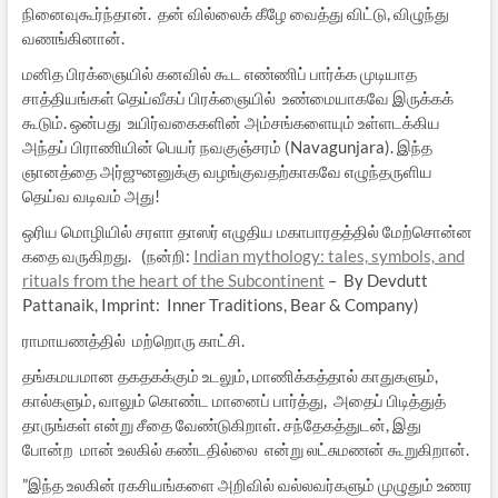
நினைவுகூர்ந்தான். தன் வில்லைக் கீழே வைத்து விட்டு, விழுந்து
வணங்கினான்.
மனித பிரக்ஞையில் கனவில் கூட எண்ணிப் பார்க்க முடியாத
சாத்தியங்கள் தெய்வீகப் பிரக்ஞையில் உண்மையாகவே இருக்கக்
கூடும். ஒன்பது உயிர்வகைகளின் அம்சங்களையும் உள்ளடக்கிய
அந்தப் பிராணியின் பெயர் நவகுஞ்சரம் (Navagunjara). இந்த
ஞானத்தை அர்ஜுனனுக்கு வழங்குவதற்காகவே எழுந்தருளிய
தெய்வ வடிவம் அது!
ஒரிய மொழியில் சரளா தாஸர் எழுதிய மகாபாரதத்தில் மேற்சொன்ன
கதை வருகிறது. (நன்றி:
Indian mythology: tales, symbols, and
rituals from the heart of the Subcontinent
– By Devdutt
Pattanaik, Imprint: Inner Traditions, Bear & Company)
ராமாயணத்தில் மற்றொரு காட்சி.
தங்கமயமான தகதகக்கும் உடலும், மாணிக்கத்தால் காதுகளும்,
கால்களும், வாலும் கொண்ட மானைப் பார்த்து, அதைப் பிடித்துத்
தாருங்கள் என்று சீதை வேண்டுகிறாள். சந்தேகத்துடன், இது
போன்ற மான் உலகில் கண்டதில்லை என்று லட்சுமணன் கூறுகிறான்.
”இந்த உலகின் ரகசியங்களை அறிவில் வல்லவர்களும் முழுதும் உணர