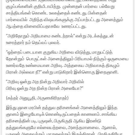
குழப்பங்களின் குறியீடாயிற்று. முன்னதன் பார்வை பல்வேறு
சாத்தியங்கள் கொண்ட உலகத்தைக் கண்டது. பின்னதன்
பார்வையில் அறிந்த விஷயங்களுக்கு அப்பாற்பட்டது அனைத்தும்
ஆபத்தை விளைவிப்பதாகவே உணரப்பட்டது.
”அறிதோறும் அறியாமை கண்டற்றால்” என்று அடக்கத்துடன்
உரைத்தார் நம் தெய்வப் புலவர்.
”ஒற்றைப் படையான குறுகிய அறிவை விடுத்து, மாறுபட்டுத்
தோன்றும் பொருட்கள் அனைத்திலும் பிரியாமல் நிற்கும் ஒருமையை
உணர்வதே உண்மையான அறிவு. அத்தகைய அறிவாகத் திகழும்
பிரான் அல்லவா நீ?” என்று பாடுகிறார் இன்னொரு இறைஞானி.
“அறிவு ஒன்று அற நின்று அறிவார் அறிவில்
பிரிவு ஒன்று அற நின்ற பிரான் அலையோ?”
(கந்தர் அனுபூதி, அருணகிரிநாதர்)
இந்து ஞான மரபின் தத்துவ தரிசனங்கள் அனைத்திலும் இந்த
ஞானம் இழையோடிக் கொண்டிருப்பதைக் காணலாம். சாங்கிய
தரிசனத்தின் படி, புருஷன், பிருகிருதி ஆகிய இரண்டு
தத்துவங்களுமே எல்லையற்றவை, அனந்தமானவை. ஆனால்,
புருஷன் அசைவற்றும், மாறுதலற்றும் இருக்கிறான். பிரகிருதியோ