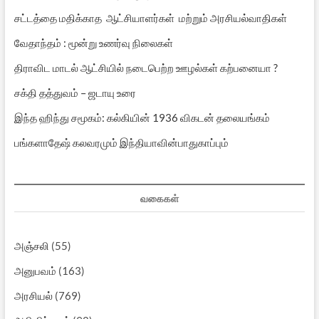
சட்டத்தை மதிக்காத ஆட்சியாளர்கள் மற்றும் அரசியல்வாதிகள்
வேதாந்தம் : மூன்று உணர்வு நிலைகள்
திராவிட மாடல் ஆட்சியில் நடைபெற்ற ஊழல்கள் கற்பனையா ?
சக்தி தத்துவம் – ஜடாயு உரை
இந்த ஹிந்து சமூகம்: கல்கியின் 1936 விகடன் தலையங்கம்
பங்களாதேஷ் கலவரமும் இந்தியாவின்பாதுகாப்பும்
வகைகள்
அஞ்சலி
(55)
அனுபவம்
(163)
அரசியல்
(769)