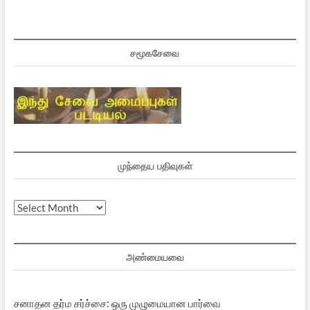
சமூகசேவை
முந்தைய பதிவுகள்
முந்தைய
பதிவுகள்
அண்மையவை
சனாதன தர்ம சர்ச்சை: ஒரு முழுமையான பார்வை