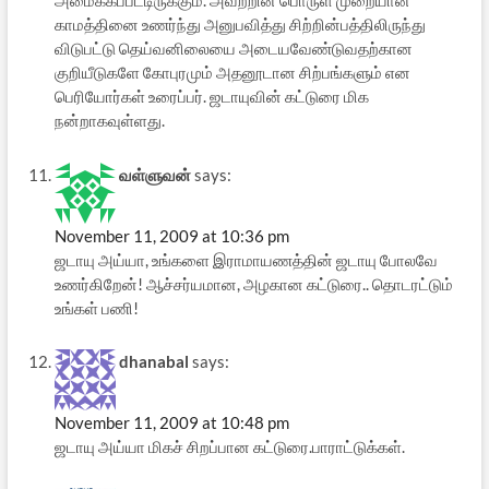
அமைக்கப்பட்டிருக்கும். அவற்றின் பொருள் முறையான
காமத்தினை உணர்ந்து அனுபவித்து சிற்றின்பத்திலிருந்து
விடுபட்டு தெய்வனிலையை அடையவேண்டுவதற்கான
குறியீடுகளே கோபுரமும் அதனூடான சிற்பங்களும் என
பெரியோர்கள் உரைப்பர். ஜடாயுவின் கட்டுரை மிக
நன்றாகவுள்ளது.
வள்ளுவன்
says:
November 11, 2009 at 10:36 pm
ஜடாயு அய்யா, உங்களை இராமாயணத்தின் ஜடாயு போலவே
உணர்கிறேன்! ஆச்சர்யமான, அழகான கட்டுரை.. தொடரட்டும்
உங்கள் பணி!
dhanabal
says:
November 11, 2009 at 10:48 pm
ஜடாயு அய்யா மிகச் சிறப்பான கட்டுரை.பாராட்டுக்கள்.