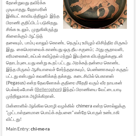
தோன்றுவது தவிர்க்க
முடியாதது. ஹோமரின்
இலியட் காவியத்திலும் இந்த
பிராணி குறிப்பிடப் படுகிறது.
சிங்க உடலும், முதுகிலிருந்து
கிளைக்கும் ஆட்டுத்
தலையும், பாம்பு வாலும் கொண்ட நெருப்பு உமிழும் விசித்திர மிருகம்
இது. கைமெராவைக் காண்பது ஒரு தீய சகுனம்; அது சூறாவளி,
எரிமலைகள், கப்பல் கவிழ்தல் மற்றும் இயற்கை விபத்துக்களுடன்
தொடர்புடையது என்று கூறப் பட்டது. அரக்கத் தன்மை கொண்ட
இந்த மிருகம் ஆசியாவைச் சேர்ந்ததாகவும், பெண்ணாகவும் கருதப்
பட்டது என்பதும் கவனிக்கத் தக்கது. கடைசியில் பெகாஸஸ்
(Pegasus) என்ற தேவலோகக் குதிரை மீதேறி வரும் வீர நாயகன்
பெல்லர்ஃபோன் (
Bellerophon
) இந்தப் பிராணியை வேட்டையாடி
முற்றிலுமாக அழிக்கிறான்.
பின்னாளில் ஆங்கில மொழி வழக்கில் chimera என்ற சொல்லுக்கு
”முட்டாள்தனமான பொய்க் கற்பனை” என்றே பொருள் உண்டாகி
விட்டது!
Main Entry:
chi·me·ra