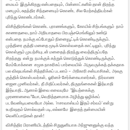
மையம் இருக்கிறது என்பதையும், பின்னாட்களில் தான் திறந்த
மனமும், சுதந்திர சிந்தனையும் கொண்ட சில மேற்கத்தியர்கள்
புரிந்து கொண்டார்கள்.
விசித்திரங்கள் கொண்ட புராணங்களும், கோயில் சிற்பங்களும் நாம்
காணாதவை, நாம் அறியாதவை பிரபஞ்சமெங்கிலும் உண்டு
என்பதை நமக்கு எப்போதும் நினைவூட்டிக் கொண்டிருக்கும்.
முத்திரை குத்தி மனதை மூடிக் கொள்வதைக் காட்டிலும், புரிந்து
கொள்ளும் முயற்சியுடன் மனதைத் திறந்து வைத்திருப்பதே
சிறந்தது என்று நமக்குக் கற்றுக் கொடுத்துக் கொண்டிருக்கும்.
மேம்போக்கான சமூக நாகரிகப் பார்வையில் அருவருக்கத் தக்கதாக
பல விஷயங்கள் சித்தரிக்கப் படலாம் – அகோரி சன்யாசிகள், அலகு
குத்திக் கொள்பவர்கள், ஓரினச் சேர்க்கையாளர்கள், நிர்வாண
ஜைன முனிவர்கள், தீ மிதிப்பவர்கள், திருநங்கைகள் இத்யாதி
இத்யாதி.. ஆனால் இவை எவையுமே ”இயற்கைக்கு
முரணானவை”யோ, வெறித்தனமாக அழித்து ஒழிக்கப்
படவேண்டியவையோ அல்ல. ’ஈசாவாஸ்யம் இதம் சர்வம்’ என்று
உபநிஷதம் சொல்வதன் படி, எல்லாமே இறைத் தன்மையின்
வெளிப்பாடுகள் தான்!
விசித்திர பிராணியிடத்தில் சிறுதுளியாக அர்ஜுனனுக்கு வந்த