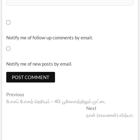
Notify me of follow-up comments by email.
Notify me of new posts by email.
Post
Previous
Previous
post:
போகப் போகத் தெரியும் – 40: பூகோளத்திலும் முட்டை
navigation
Next
Next
post:
நான் (சரவணன்) வித்யா.