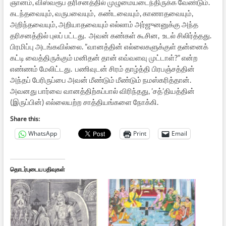
ஞானம், விஸ்வரூப தரிசனத்தில் முழுமையடைந்திருக்க வேண்டும்.
கடந்தவையும், வருபவையும், கண்டவையும், காணாதவையும்,
அறிந்தவையும், அறியாதவையும் எல்லாம் அர்ஜுனனுக்கு அந்த
தரிசனத்தில் புலப் பட்டது. அவன் கண்கள் கூசின, உடல் சிலிர்த்தது.
பிரமிப்பு அடங்கவில்லை. ”வானத்தின் எல்லைகளுக்குள் தன்னைக்
கட்டி வைத்திருக்கும் மனிதன் தான் எவ்வளவு முட்டாள்?” என்ற
எண்ணம் மேலிட்டது. பணிவுடன் சிரம் தாழ்த்தி பிரபஞ்சத்தின்
அந்தப் பேரிருப்பை அவன் மீண்டும் மீண்டும் நமஸ்கரித்தான்.
அவனது பார்வை வானத்திற்கப்பால் விரிந்தது, ’சத்’தியத்தின்
(இருப்பின்) எல்லையற்ற சாத்தியங்களை நோக்கி.
Share this:
WhatsApp
Print
Email
தொடர்புடைய பதிவுகள்