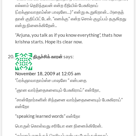
எல்லாம் தெரிந்தவன் என்ற ரீதியில் பேசுகிறாய்
(ப்ரக்ஞாவாதாம்ஸ்ச பாஷஸே…)” என்று கூறுகிறான்.. அதைத்
தான் குறிப்பிட்டேன். “எனக்கு” என்ற சொல் குழப்பம் தருகிறது
என்று நினைக்கிறேன்..
“Arjuna, you talk as if you know everything”, thats how
krishna starts. Hope its clear now.
திருச்சிக் கார‌ன்
says:
November 18, 2009 at 12:05 am
“ப்ரக்ஞாவாதாம்ஸ்ச பாஷஸே ” என்ப‌தை
“ஞான‌ வார்த்தைக‌ளையும் பேசுகிராய்” என்றோ,
“சான்றோர்க‌ளின் சிந்த‌னை வார்த்தைக‌ளையும் பேசுகிராய்”
என்றோ
“speaking learned words” என்றோ
பொருள் கொள்வது ச‌ரியோ என‌ நினைக்கிரேன்.
“எல்லாம் எனக்குத் தெரியும் என்பது போல் நன்றாகப்