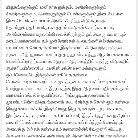
மிருகங்களுக்கும் மனிதர்களுக்கும், மனிதர்களுக்கும்
தேவர்களுக்கும், ஆண்களுக்கும் பெண்களுக்கும் இடையேயான
இடைவெளிகள் எல்லாம் அங்கே அழிந்து விடுவதாகத்
தோன்றுகிறது! மனித மனத்தின் கசடுகள் செயற்கையாக,
அடுக்கடுக்காக உருவாக்கி வைத்திருக்கும் ஒவ்வொரு சுவரையும்
உடைப்பதற்காகவே நம் முன்னோர்கள் ஆலயங்களில் இத்தகைய
ஏற்பாட்டைச் செய்தார்களோ? இருக்கலாம். அறிவார்ந்த தத்துவ
ஞானம், அற்புதமான படைப்புத் திறனுடன் கலந்து, அழகிய கலையாக
வெளிப்பட்டு நிற்கையில், அது நம் ஆழ்மனத்தில் பதிந்து விடுவதில்
ஆச்சரியமில்லையே! உலகின் மற்றெல்லா மக்களுடனும்
ஒப்பிடுகையில், இந்துக்கள் சகிப்புத் தன்மை
கொண்டவர்களாகவும், பன்முகத் தன்மையை ரசிப்பவர்களாகவும்,
போற்றுபவர்களாகவும் இருப்பதற்கு இந்த ஆழ்மனப் பதிவுகள் தான்
காரணம் என்பதில் ஐயமில்லை. ”நம்பமுடியாத வகையில்
முரண்பாடுள்ள விஷயங்களைக் கூட சேர்த்துக் கொள்ளும் தன்மை
இந்து கலாசாரத்தில் இருக்கிறது; இது தான் நம்ப முடியாததாக,
இயற்கைக்கு முரண்பாடாக (unnatural) இருக்கிறது” என்று ஆரம்ப
கால பிரிட்டிஷ் காலனியர்கள் மண்டையைப் பிய்த்துக் கொள்ளும்
அளவுக்கு இந்தத் தன்மை நம் கலாசாரத்தில் வேரூன்றி விட்டது.
அது குழப்ப வாதமல்ல என்பதையும், அதன்பின் உறுதியான தத்துவ