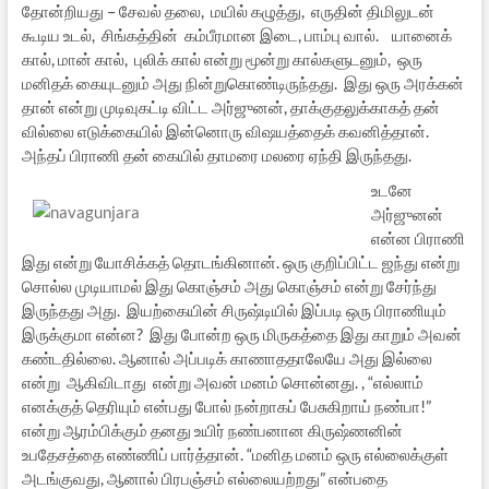
தோன்றியது – சேவல் தலை, மயில் கழுத்து, எருதின் திமிலுடன்
கூடிய உடல், சிங்கத்தின் கம்பீரமான இடை, பாம்பு வால். யானைக்
கால், மான் கால், புலிக் கால் என்று மூன்று கால்களுடனும், ஒரு
மனிதக் கையுடனும் அது நின்றுகொண்டிருந்தது. இது ஒரு அரக்கன்
தான் என்று முடிவுகட்டி விட்ட அர்ஜுனன், தாக்குதலுக்காகத் தன்
வில்லை எடுக்கையில் இன்னொரு விஷயத்தைக் கவனித்தான்.
அந்தப் பிராணி தன் கையில் தாமரை மலரை ஏந்தி இருந்தது.
உடனே
அர்ஜுனன்
என்ன பிராணி
இது என்று யோசிக்கத் தொடங்கினான். ஒரு குறிப்பிட்ட ஜந்து என்று
சொல்ல முடியாமல் இது கொஞ்சம் அது கொஞ்சம் என்று சேர்ந்து
இருந்தது அது. இயற்கையின் சிருஷ்டியில் இப்படி ஒரு பிராணியும்
இருக்குமா என்ன? இது போன்ற ஒரு மிருகத்தை இது காறும் அவன்
கண்டதில்லை. ஆனால் அப்படிக் காணாததாலேயே அது இல்லை
என்று ஆகிவிடாது என்று அவன் மனம் சொன்னது. , “எல்லாம்
எனக்குத் தெரியும் என்பது போல் நன்றாகப் பேசுகிறாய் நண்பா!”
என்று ஆரம்பிக்கும் தனது உயிர் நண்பனான கிருஷ்ணனின்
உபதேசத்தை எண்ணிப் பார்த்தான். “மனித மனம் ஒரு எல்லைக்குள்
அடங்குவது, ஆனால் பிரபஞ்சம் எல்லையற்றது” என்பதை