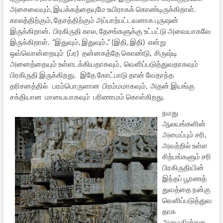
அசைவையும், இயக்கத்தையுமே உயிராகக் கொண்டிருக்கிறாள்.
காலத்திற்கும், தேசத்திற்கும் அப்பாற்பட்டவனாக புருஷன்
இருக்கிறான். பிரகிருதி கால, தேசங்களுக்கு உட்பட்டு அவையாகவே
இருக்கிறாள். ”இதுவும், இதுவும்..” (இதி, இதி) என்று
ஒவ்வொன்றையும் (ப்ர) தன்னகத்தே கொண்டு, சிருஷ்டி
அனைத்தையும் உள்ளடக்கியதாகவும், வெளிப்படுத்துவதாகவும்
பிரகிருதி இருக்கிறது. இதே கோட்பாடு தான் வேதாந்த
தரிசனத்தில் பரம்பொருளான பிரம்மமாகவும், அதன் இயங்கு
சக்தியான மாயையாகவும் பரிணாமம் கொள்கிறது.
நமது
ஆலயங்களின்
அமைப்பும் சரி,
அவற்றில் உள்ள
சிற்பங்களும் சரி
பிரகிருதியின்
இந்தப் பூரணத்
துவத்தை நன்கு
வெளிப்படுத்துவ
தாக
அமைகின்றன.