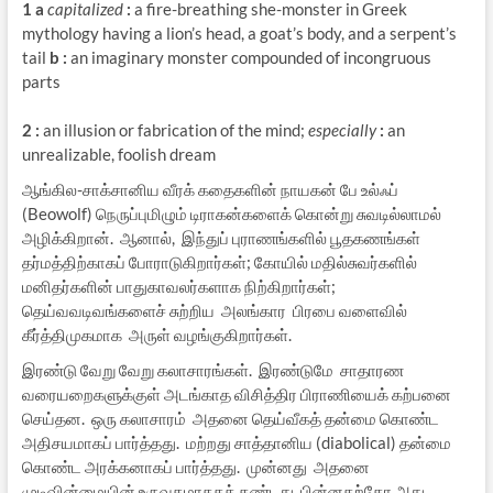
1 a
capitalized
:
a fire-breathing she-monster in
Greek
mythology
having a lion’s head, a goat’s body, and a serpent’s
tail
b
:
an imaginary monster compounded of incongruous
parts
2
:
an illusion or fabrication of the mind;
especially
:
an
unrealizable, foolish dream
ஆங்கில-சாக்சானிய வீரக் கதைகளின் நாயகன் பே உல்ஃப்
(Beowolf) நெருப்புமிழும் டிராகன்களைக் கொன்று சுவடில்லாமல்
அழிக்கிறான். ஆனால், இந்துப் புராணங்களில் பூதகணங்கள்
தர்மத்திற்காகப் போராடுகிறார்கள்; கோயில் மதில்சுவர்களில்
மனிதர்களின் பாதுகாவலர்களாக நிற்கிறார்கள்;
தெய்வவடிவங்களைச் சுற்றிய அலங்கார பிரபை வளைவில்
கீர்த்திமுகமாக அருள் வழங்குகிறார்கள்.
இரண்டு வேறு வேறு கலாசாரங்கள். இரண்டுமே சாதாரண
வரையறைகளுக்குள் அடங்காத விசித்திர பிராணியைக் கற்பனை
செய்தன. ஒரு கலாசாரம் அதனை தெய்வீகத் தன்மை கொண்ட
அதிசயமாகப் பார்த்தது. மற்றது சாத்தானிய (diabolical) தன்மை
கொண்ட அரக்கனாகப் பார்த்தது. முன்னது அதனை
முடிவின்மையின் உருவகமாககக் கண்டது, பின்னதற்கோ அது