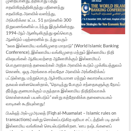
முறையானது, தற்போது பத்து
சதவிகிதத்திலிருந்து பதினைந்து
சதவிகித அளவில் வளர்ந்து,
அமெரிக்கா உட்பட 51 நாடுகளில் 300
நிறுவனங்களில் படர்ந்து இருக்கின்றது.
1994-ஆம் ஆண்டிலிருந்து ஒவ்வொரு
ஆண்டும் பஹ்ரைனில் நடந்து வரும்
“உலக இஸ்லாமிய வங்கிமுறை மாநாடு” (World Islamic Banking
Conference), இஸ்லாமிய வங்கிமுறை மற்றும் இஸ்லாமிய நிதி
விஷயங்கள் ஆகியவற்றை ஆலோசிக்கும் இஸ்லாமியப்
பொருளாதாரத் தலைவர்கள் அதிக அளவில் கூடும் முக்கியத்துவம்
கொண்ட ஒரு அரங்காக சர்வதேச அளவில் அங்கீகரிக்கப்
பட்டுள்ளது. மற்றுமொரு ஆச்சரியமான மற்றும் சுவாரஸ்யமான
தகவல் என்னவென்றால், “நொடிந்து போகும் சந்தைகளுக்கு நோய்
தீர்த்து குணமாக்கும் மருந்தாக இஸ்லாமிய நிதிநிர்வாகக்
கொள்கைகள் பயன்படும்” என்று கத்தோலிக்க தலைமையகம்
வாடிகன் கூறியுள்ளது!
பிஃக்ஹ் அல்-முஅமலத் (Fiqh al-Muamalat – Islamic rules on
transactions) என்று சொல்லப்படுகிற ஷரியா சட்டத்தின் படி தான்
இஸ்லாமிய வங்கிகள் செயல்படுகின்றன. ‘லாப நஷ்டங்களைப்