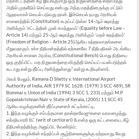
மதச்சட்டத்தின் கீழ் இயங்குமாறு ஒரு நிறுவனத்தை ஸ்தாபித்து
அதில் முதலீடும் செய்வது என்பது அந்த மதத்தினருக்கு மட்டும்
ஆதரவாகச் செயல் படுவது தான். இச்செயல் நமது அரசியல்
சாஸனத்தில் (Constitution) கூறப்பட்டுள்ள 14-ஆம் க்ஷரத்து
அளிக்கும் ‘சட்டத்தின் முன் சமத்துவம்’ (Equality before Law –
Article 14) மற்றும் 25-ஆம் க்ஷரத்து அளிக்கும் ’மதச் சுதந்திரம்’
(Freedom of Religion – Article 25)ஆகிய உத்தரவாதங்களை
மீறுவதாகும். உச்ச நீதிமன்றத்தில் ஏற்கனவே 7 நீதிபதிகள் அடங்கிய
அரசியல் சாஸன அமர்வு (Constitutional Bench) பொது நிதியை
ஒரு குறிப்பிட்ட மத நிறுவனத்தை விருத்தி செய்யப் பயன்படுத்தக்
கூடாது என்று தீர்ப்பு அளித்துள்ளது” என்று கூறியுள்ளார்.
அவர் மேலும், Ramana D Shetty v. International Airport
Authority of India, AIR 1979 SC 1628: (1979) 3 SCC 489), SR
Bommai v. Union of India (1994) 3 SCC 1, 233) மற்றும் M.P
Gopalakrishnan Nair v. State of Kerala, (2005) 11 SCC 45
ஆகிய வழக்குகளின் தீர்ப்புகளைச் சுட்டிக்காட்டி,
1. இந்த வழக்குச் சம்பந்தமான தாஸ்தாவேஜுகளை வரவழைத்து,
ஸர்ஷியாரரி ரிட் (writ of certiorari) போன்ற ஒரு கட்டளையை, கீழ்
நீதிமன்றத்திற்கு அனுப்பிட வேண்டும்;
2. இந்த வழக்கின் சந்தர்ப்பச் சூழ்நிலைகளுக்கு ஏற்றவாறு, வேறு