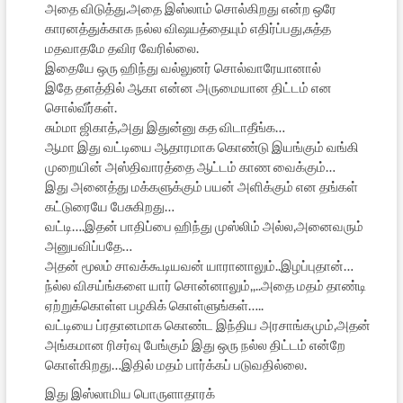
அதை விடுத்து.அதை இஸ்லாம் சொல்கிறது என்ற ஒரே
காரனத்துக்காக நல்ல விஷயத்தையும் எதிர்ப்பது,சுத்த
மதவாதமே தவிர வேரில்லை.
இதையே ஒரு ஹிந்து வல்லுனர் சொல்வாரேயானால்
இதே தளத்தில் ஆகா என்ன அருமையான திட்டம் என
சொல்வீர்கள்.
சும்மா ஜிகாத்,அது இதுன்னு கத விடாதீங்க…
ஆமா இது வட்டியை ஆதாரமாக கொண்டு இயங்கும் வங்கி
முறையின் அஸ்திவாரத்தை ஆட்டம் காண வைக்கும்…
இது அனைத்து மக்களுக்கும் பயன் அளிக்கும் என தங்கள்
கட்டுரையே பேசுகிறது…
வட்டி….இதன் பாதிப்பை ஹிந்து முஸ்லிம் அல்ல,அனைவரும்
அனுபவிப்பதே…
அதன் மூலம் சாவக்கூடியவன் யாரானாலும்..இழப்புதான்…
ந்ல்ல விசய்ங்களை யார் சொன்னாலும்,,..அதை மதம் தாண்டி
ஏற்றுக்கொள்ள பழகிக் கொள்ளுங்கள்…..
வட்டியை ப்ரதானமாக கொண்ட இந்திய அரசாங்கமும்,அதன்
அங்கமான ரிசர்வு பேங்கும் இது ஒரு நல்ல திட்டம் என்றே
கொள்கிறது…இதில் மதம் பார்க்கப் படுவதில்லை.
இது இஸ்லாமிய பொருளாதாரக்