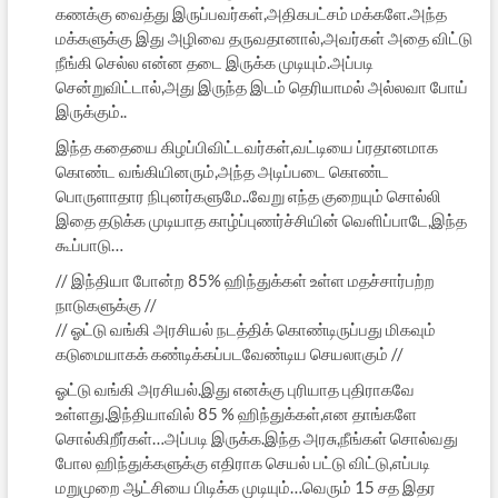
கணக்கு வைத்து இருப்பவர்கள்,அதிகபட்சம் மக்களே.அந்த
மக்களுக்கு இது அழிவை தருவதானால்,அவர்கள் அதை விட்டு
நீங்கி செல்ல என்ன தடை இருக்க முடியும்.அப்படி
சென்றுவிட்டால்,அது இருந்த இடம் தெரியாமல் அல்லவா போய்
இருக்கும்..
இந்த கதையை கிழப்பிவிட்டவர்கள்,வட்டியை ப்ரதானமாக
கொண்ட வங்கியினரும்,அந்த அடிப்படை கொண்ட
பொருளாதார நிபுனர்களுமே..வேறு எந்த குறையும் சொல்லி
இதை தடுக்க முடியாத காழ்ப்புணர்ச்சியின் வெளிப்பாடே,இந்த
கூப்பாடு…
// இந்தியா போன்ற 85% ஹிந்துக்கள் உள்ள மதச்சார்பற்ற
நாடுகளுக்கு //
// ஓட்டு வங்கி அரசியல் நடத்திக் கொண்டிருப்பது மிகவும்
கடுமையாகக் கண்டிக்கப்படவேண்டிய செயலாகும் //
ஓட்டு வங்கி அரசியல்.இது எனக்கு புரியாத புதிராகவே
உள்ளது.இந்தியாவில் 85 % ஹிந்துக்கள்,என தாங்களே
சொல்கிறீர்கள்…அப்படி இருக்க.இந்த அரசு,நீங்கள் சொல்வது
போல ஹிந்துக்களுக்கு எதிராக செயல் பட்டு விட்டு,எப்படி
மறுமுறை ஆட்சியை பிடிக்க முடியும்…வெரும் 15 சத இதர