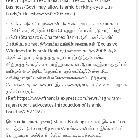
business/Govt-may-allow-Islamic-banking-eyes-1tn-
funds/articleshow/5507005.cms )
சர்வதேச அளவில் முன்னணியில் உள்ள ‘ஹாங்காங் ஷாங்காய்
பாங்கிங் கார்பரேஷன்’ (HSBC) மற்றும் ‘ஸ்டாண்டர்டு சார்ட்டர்டு
வங்கி’ (Standard & Chartered Bank) ஆகிய வங்கிகளில்
பிரத்தியேகமான இஸ்லாமிய வங்கிச் சாளரங்கள் (Exclusive
Windows for Islamic Banking) உள்ளன. கடந்த 2008-ஆம்
ஆண்டில், நாட்டின் நிதித் துறையில் ஏற்படுத்தவேண்டிய
சீர்திருத்தங்களுக்கான பரிந்துரைகளை ஆராய்வதற்காகத் திட்டக்
கமிஷன் அமர்த்திய “ரகுராம் ராஜன் கமிட்டி”, இஸ்லாமிய
வங்கிமுறையில் உள்ள சில கொள்கைகளைப் பரிந்துரை
செய்துள்ளது என்பதையும் இத்தருணத்தில் நாம் நினைவு கூறுவது
முக்கியமாகும்.
(Ref: https://www.financialexpress.com/news/raghuram-
rajan-report-advocates-introduction-of-islamic-
banking/357126/ ).
இஸ்லாமிய வங்கிமுறை (Islamic Banking) என்பது, இஸ்லாமியச்
சட்டத்தின் (Sharia) கீழ் உள்ள கொள்கைகளின் படி, இஸ்லாமியப்
பொருளாதர முன்னேற்றத்தின் ஊடாக, வழக்கமாகப்