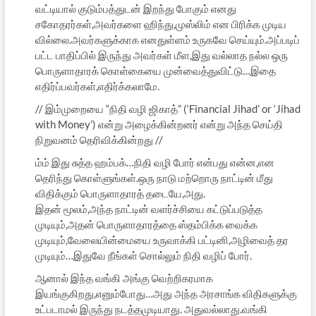
வட்டியால் குடும்பத்துடன் இறந்து போகும் எனது
சகோதரர்கள்,அவர்களை ஹிந்து,முஸ்லிம் என பிரிக்க முடிய
வில்லை.அவர்களுக்காக எனதுள்ளம் உருகவே செய்யும்.அப்படிப்
பட்ட பாதிப்பில் இருந்து அவர்கள் மீள,இது வல்லாத நல்ல ஒரு
பொருளாதாரக் கொள்கையை முன்வைத்துவிட்டு…இதை
எதிர்ப்பவர்கள்,எதிர்க்கலாமே.
// இம்முறையை “நிதி வழி ஜிகாத்” (‘Financial Jihad’ or ‘Jihad
with Money’) என்று அழைக்கின்றனர் என்று அந்த செய்தி
நிறுவனம் தெரிவிக்கின்றது //
ம்ம் இது சுத்த ஹம்பக்…நிதி வழி போர் என்பது என்ன,என
தெரிந்து கொள்ளுங்கள்.ஒரு நாடு மற்றொரு நாட்டின் மீது
விதிக்கும் பொருளாதாரத் தடையே,அது.
இதன் மூலம்,அந்த நாட்டின் வளர்ச்சியை கட்டுப்படுத்த
முடியும்,அதன் பொருளாதாரத்தை ஸ்தம்பிக்க வைக்க
முடியும்,வேலையின்மையை உருவாக்கி பட்டினி,அழிவைத் தர
முடியும்…இதுவே நீங்கள் சொல்லும் நிதி வழிப் போர்.
ஆனால் இந்த வங்கி அங்கு வெற்றிகரமாக
இயங்குகிறது,எனும்போது…அது அந்த அரசாங்க விதிகளுக்கு
உட்படாமல் இருந்து நடத்தமுடியாது. அதுவல்லாது.வங்கி