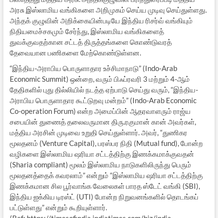
அரசு இஸ்லாமிய வங்கிகளை அறிமுகம் செய்ய முடிவு செய்துள்ளது.
அந்தக் குழுவின் அறிக்கையின்படியே இந்திய ரிசர்வ் வங்கியும்
நிதியமைச்சகமும் சேர்ந்து, இஸ்லாமிய வங்கிகளைத்
துவக்குவதற்கான சட்டத் திருத்தங்களை கொண்டுவரத்
தேவையான பணிகளை மேற்கொண்டுள்ளன.
“இந்திய-அராபிய பொருளாதார உச்சிமாநாடு” (Indo-Arab
Economic Summit) ஒன்றை, வரும் பிஃப்ரவரி 3 மற்றும் 4-ஆம்
தேதிகளில் புது தில்லியில் நடத்த ஏற்பாடு செய்து வரும், “இந்திய-
அராபிய பொருளாதார கூட்டுறவு மன்றம்” (Indo-Arab Economic
Co-operation Forum) என்ற அமைப்பின் ஆதரவாளரும் ராஜ்ய
சபையின் துணைத் தலைவருமான திரு.ரகுமான் கான் அவர்கள்,
மத்திய அரசின் முடிவை உறுதி செய்துள்ளார். அவர், “துணிகர
மூலதனம் (Venture Capital), பரஸ்பர நிதி (Mutual fund), போன்ற
வழிகளை இஸ்லாமிய ஷரியா சட்டத்திற்கு இணக்கமாக்குவதன்
(Sharia compliant) மூலம் இஸ்லாமிய நாடுகளிலிருந்து பெரும்
மூலதனத்தைக் கவரலாம்” என்றும் “இஸ்லாமிய ஷரியா சட்டத்திற்கு
இணக்கமான சில பூர்வாங்க வேலைகள் பாரத ஸ்டேட் வங்கி (SBI),
இந்திய ஐக்கிய டிரஸ்ட் (UTI) போன்ற நிறுவனங்களில் தொடங்கப்
பட்டுள்ளது” என்றும் கூறியுள்ளார்.
(Ref: https://timesofindia.indiatimes.com/biz/india-