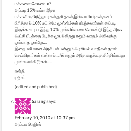
மக்களை கொண்டா?
அப்படி 15% உள்ள இதர
மக்களில்,கிரித்தவர்கள்,தலித்கள்,இஸ்லாமியர்கள்,எனப்
பிரித்தால்,10% மட்டுமே முஸ்லிம்கள் மிஞ்சுவார்கள்.அப்படி
இருக்க கூடிய இந்த 10% முஸ்லிம்களை கொண்டு இந்த அரசு
ஆட்சி பீடத்தை பிடிக்க முயல்கிறது எனும் வாதம் அறிவுக்கு
ஒவ்வாத ஒன்றே….
இதை மலிவான அரசியல் பன்னும் அரசியல் வாதிகள் தான்
செய்கிறார்கள் என்றால்…நீங்களும் அதே கருத்தை,சிந்திக்காது
முன்வைக்கிரீர்கள்….
நன்றி
ரஜின்
(edited and published)
Sarang
says:
February 10, 2010 at 10:37 pm
அய்யா ரெஜின்