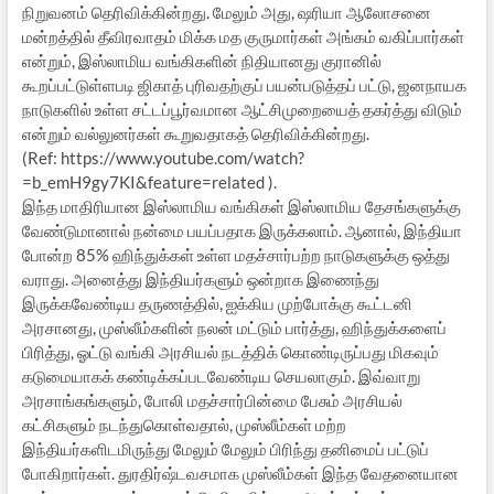
நிறுவனம் தெரிவிக்கின்றது. மேலும் அது, ஷரியா ஆலோசனை
மன்றத்தில் தீவிரவாதம் மிக்க மத குருமார்கள் அங்கம் வகிப்பார்கள்
என்றும், இஸ்லாமிய வங்கிகளின் நிதியானது குரானில்
கூறப்பட்டுள்ளபடி ஜிகாத் புரிவதற்குப் பயன்படுத்தப் பட்டு, ஜனநாயக
நாடுகளில் உள்ள சட்டப்பூர்வமான ஆட்சிமுறையைத் தகர்த்து விடும்
என்றும் வல்லுனர்கள் கூறுவதாகத் தெரிவிக்கின்றது.
(Ref: https://www.youtube.com/watch?
=b_emH9gy7KI&feature=related ).
இந்த மாதிரியான இஸ்லாமிய வங்கிகள் இஸ்லாமிய தேசங்களுக்கு
வேண்டுமானால் நன்மை பயப்பதாக இருக்கலாம். ஆனால், இந்தியா
போன்ற 85% ஹிந்துக்கள் உள்ள மதச்சார்பற்ற நாடுகளுக்கு ஒத்து
வராது. அனைத்து இந்தியர்களும் ஒன்றாக இணைந்து
இருக்கவேண்டிய தருணத்தில், ஐக்கிய முற்போக்கு கூட்டனி
அரசானது, முஸ்லீம்களின் நலன் மட்டும் பார்த்து, ஹிந்துக்களைப்
பிரித்து, ஓட்டு வங்கி அரசியல் நடத்திக் கொண்டிருப்பது மிகவும்
கடுமையாகக் கண்டிக்கப்படவேண்டிய செயலாகும். இவ்வாறு
அரசாங்கங்களும், போலி மதச்சார்பின்மை பேசும் அரசியல்
கட்சிகளும் நடந்துகொள்வதால், முஸ்லீம்கள் மற்ற
இந்தியர்களிடமிருந்து மேலும் மேலும் பிரிந்து தனிமைப் பட்டுப்
போகிறார்கள். துரதிர்ஷ்டவசமாக முஸ்லீம்கள் இந்த வேதனையான