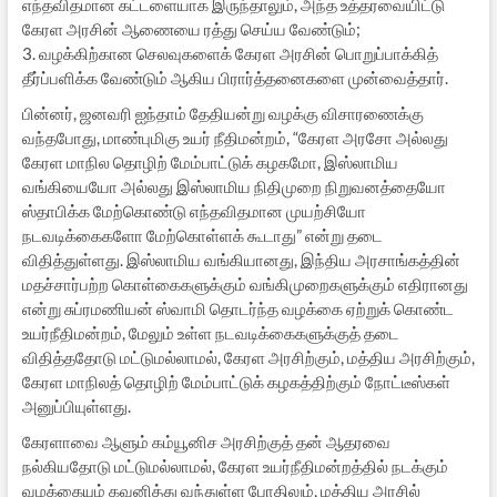
எந்தவிதமான கட்டளையாக இருந்தாலும், அந்த உத்தரவையிட்டு
கேரள அரசின் ஆணையை ரத்து செய்ய வேண்டும்;
3. வழக்கிற்கான செலவுகளைக் கேரள அரசின் பொறுப்பாக்கித்
தீர்ப்பளிக்க வேண்டும் ஆகிய பிரார்த்தனைகளை முன்வைத்தார்.
பின்னர், ஜனவரி ஐந்தாம் தேதியன்று வழக்கு விசாரணைக்கு
வந்தபோது, மாண்புமிகு உயர் நீதிமன்றம், “கேரள அரசோ அல்லது
கேரள மாநில தொழிற் மேம்பாட்டுக் கழகமோ, இஸ்லாமிய
வங்கியையோ அல்லது இஸ்லாமிய நிதிமுறை நிறுவனத்தையோ
ஸ்தாபிக்க மேற்கொண்டு எந்தவிதமான முயற்சியோ
நடவடிக்கைகளோ மேற்கொள்ளக் கூடாது” என்று தடை
விதித்துள்ளது. இஸ்லாமிய வங்கியானது, இந்திய அரசாங்கத்தின்
மதச்சார்பற்ற கொள்கைகளுக்கும் வங்கிமுறைகளுக்கும் எதிரானது
என்று சுப்ரமணியன் ஸ்வாமி தொடர்ந்த வழக்கை ஏற்றுக் கொண்ட
உயர்நீதிமன்றம், மேலும் உள்ள நடவடிக்கைகளுக்குத் தடை
விதித்ததோடு மட்டுமல்லாமல், கேரள அரசிற்கும், மத்திய அரசிற்கும்,
கேரள மாநிலத் தொழிற் மேம்பாட்டுக் கழகத்திற்கும் நோட்டீஸ்கள்
அனுப்பியுள்ளது.
கேரளாவை ஆளும் கம்யூனிச அரசிற்குத் தன் ஆதரவை
நல்கியதோடு மட்டுமல்லாமல், கேரள உயர்நீதிமன்றத்தில் நடக்கும்
வழக்கையும் கவனித்து வந்துள்ள போதிலும், மத்திய அரசில்