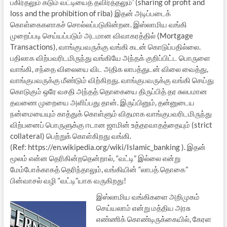
பகிர்தலும் கடும் வட்டியைத் தவிர்த்தலும்’ (sharing of profit and
loss and the prohibition of riba) இதன் அடிப்படைக்
கொள்கைகளாகச் சொல்லப்படுகின்றன. இஸ்லாமிய வங்கி
முறைப்படி செய்யப்படும் அடமான விவாகரத்தில் (Mortgage
Transactions), வாங்குபவருக்கு வங்கி கடன் கொடுப்பதில்லை.
பதிலாக விற்பவரிடமிருந்து வங்கியே அந்தக் குறிப்பிட்ட பொருளை
வாங்கி, சந்தை விலையை விட அதிக லாபத்துடன் விலை வைத்து,
வாங்குபவருக்கு மீண்டும் விற்கிறது. வாங்குபவருக்கு வங்கி செய்து
கொடுகும் ஒரே வசதி அந்தத் தொகையை திருப்பித் தர சுலபமான
தவணை முறையை அளிப்பது தான். இருப்பினும், தன்னுடைய
நன்மையையும் காத்துக் கொள்ளும் விதமாக வாங்குபவரிடமிருந்து
விற்பனைப் பொருளுக்கு ஈடான ஜாமின் உத்தரவாதத்தையும் (strict
collateral) பெற்றுக் கொள்கிறது வங்கி.
(Ref: https://en.wikipedia.org/wiki/Islamic_banking ). இதன்
மூலம் என்ன தெரிகின்றதென்றால், “வட்டி” இல்லை என்று
மேம்போக்காகத் தெரிந்தாலும், வங்கியின் “லாபத் தொகை”
பின்வாசல் வழி “வட்டி”யாக வருகிறது!
இஸ்லாமிய வங்கிகளை அறிமுகம்
செய்யலாம் என்று மத்திய அரசு
எண்ணிக் கொண்டிருக்கையில், கேரள