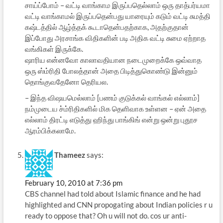
சாய்ப்போம் – வட்டி வாங்காம இருப்பதெல்லாம் ஒரு தாத்பர்யமா
வட்டி வாங்காமல் இருப்பதென்பது யாரையும் கடும் வட்டி சுமத்தி
கஷ்டத்தில் ஆழ்த்தக் கூடாதென்பதற்காக, அதற்குதான்
இப்போது அரசாங்க விதிகளின் படி அதிக வட்டி சுமை ஏற்றாத
வங்கிகள் இருக்கே.
ஷாரிய என்னவோ காலாவதியான நடைமுறைக்கே ஒவ்வாத
ஒரு ஸ்ம்ரிதி போலத்தான் அதை பிடித்துகொண்டு இன்னும்
தொங்குவதேனோ தெரியல.
– இந்த விஷயமெல்லாம் [பணம் குடுக்கல் வாங்கல் எல்லாம்]
நம்முடைய ச்ம்ரிதிகளில் மிக தெளிவாக உள்ளன – ஏன் அதை
எல்லாம் திரட்டி எடுத்து ஹிந்து பாங்கிங் என்று ஒன்று புதூச
ஆரம்பிக்கலாமே.
Thameez
says:
February 10, 2010 at 7:36 pm
CBS channel had told about Islamic finance and he had
highlighted and CNN propogating about Indian policies r u
ready to oppose that? Oh u will not do. cos ur anti-