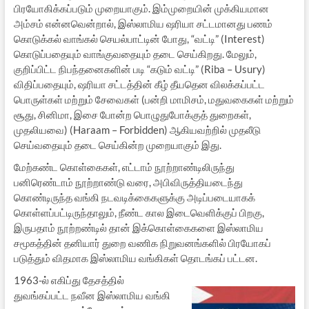
பிரயோகிக்கப்படும் முறையாகும். இம்முறையின் முக்கியமான
அம்சம் என்னவென்றால், இஸ்லாமிய ஷரியா சட்டமானது பணம்
கொடுக்கல் வாங்கல் செயல்பாட்டின் போது, “வட்டி” (Interest)
கொடுப்பதையும் வாங்குவதையும் தடை செய்கிறது. மேலும்,
குறிப்பிட்ட நிபந்தனைகளின் படி “கடும் வட்டி” (Riba – Usury)
விதிப்பதையும், ஷரியா சட்டத்தின் கீழ் தீயதென விலக்கப்பட்ட
பொருள்கள் மற்றும் சேவைகள் (பன்றி மாமிசம், மதுவகைகள் மற்றும்
சூது, சினிமா, இசை போன்ற பொழுதுபோக்குத் துறைகள்,
முதலியவை) (Haraam – Forbidden) ஆகியவற்றில் முதலீடு
செய்வதையும் தடை செய்கின்ற முறையாகும் இது.
மேற்கண்ட கொள்கைகள், எட்டாம் நூற்றாண்டிலிருந்து
பனிரெண்டாம் நூற்றாண்டு வரை, அபிவிருத்தியடைந்து
கொண்டிருந்த வங்கி நடவடிக்கைகளுக்கு அடிப்படையாகக்
கொள்ளப்பட்டிருந்தாலும், நீண்ட கால இடைவெளிக்குப் பிறகு,
இருபதாம் நூற்றண்டில் தான் இக்கொள்கைகளை இஸ்லாமிய
சமூகத்தின் தனியார் துறை வணிக நிறுவனங்களில் பிரயோகப்
படுத்தும் விதமாக இஸ்லாமிய வங்கிகள் தொடங்கப் பட்டன.
1963-ல் எகிப்து தேசத்தில்
துவங்கப்பட்ட நவீன இஸ்லாமிய வங்கி