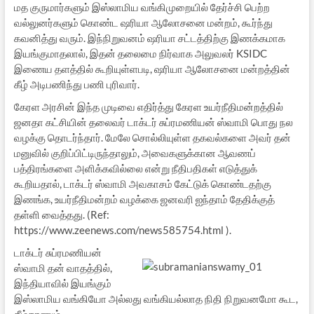
மத குருமார்களும் இஸ்லாமிய வங்கிமுறையில் தேர்ச்சி பெற்ற
வல்லுனர்களும் கொண்ட ஷரியா ஆலோசனை மன்றம், கூர்ந்து
கவனித்து வரும். இந்நிறுவனம் ஷரியா சட்டத்திற்கு இணக்கமாக
இயங்குமாதலால், இதன் தலைமை நிர்வாக அலுவலர் KSIDC
இணைய தளத்தில் கூறியுள்ளபடி, ஷரியா ஆலோசனை மன்றத்தின்
கீழ் அடிபணிந்து பணி புரிவார்.
கேரள அரசின் இந்த முடிவை எதிர்த்து கேரள உயர்நீதிமன்றத்தில்
ஜனதா கட்சியின் தலைவர் டாக்டர் சுப்ரமணியன் ஸ்வாமி பொது நல
வழக்கு தொடர்ந்தார். மேலே சொல்லியுள்ள தகவல்களை அவர் தன்
மனுவில் குறிப்பிட்டிருந்தாலும், அவைகளுக்கான ஆவணப்
பத்திரங்களை அளிக்கவில்லை என்று நீதிபதிகள் எடுத்துக்
கூறியதால், டாக்டர் ஸ்வாமி அவகாசம் கேட்டுக் கொண்டதற்கு
இணங்க, உயர்நீதிமன்றம் வழக்கை ஜனவரி ஐந்தாம் தேதிக்குத்
தள்ளி வைத்தது. (Ref:
https://www.zeenews.com/news585754.html ).
டாக்டர் சுப்ரமணியன்
ஸ்வாமி தன் வாதத்தில்,
இந்தியாவில் இயங்கும்
இஸ்லாமிய வங்கியோ அல்லது வங்கியல்லாத நிதி நிறுவனமோ கூட,
கீழ்காணும்