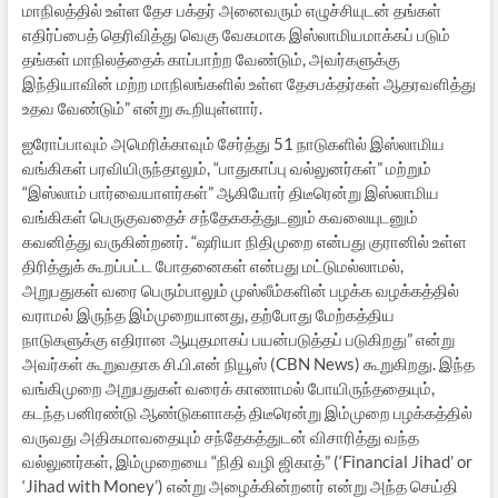
மாநிலத்தில் உள்ள தேச பக்தர் அனைவரும் எழுச்சியுடன் தங்கள்
எதிர்ப்பைத் தெரிவித்து வெகு வேகமாக இஸ்லாமியமாக்கப் படும்
தங்கள் மாநிலத்தைக் காப்பாற்ற வேண்டும், அவர்களுக்கு
இந்தியாவின் மற்ற மாநிலங்களில் உள்ள தேசபக்தர்கள் ஆதரவளித்து
உதவ வேண்டும்” என்று கூறியுள்ளார்.
ஐரோப்பாவும் அமெரிக்காவும் சேர்த்து 51 நாடுகளில் இஸ்லாமிய
வங்கிகள் பரவியிருந்தாலும், “பாதுகாப்பு வல்லுனர்கள்” மற்றும்
“இஸ்லாம் பார்வையாளர்கள்” ஆகியோர் திடீரென்று இஸ்லாமிய
வங்கிகள் பெருகுவதைச் சந்தேககத்துடனும் கவலையுடனும்
கவனித்து வருகின்றனர். “ஷரியா நிதிமுறை என்பது குரானில் உள்ள
திரித்துக் கூறப்பட்ட போதனைகள் என்பது மட்டுமல்லாமல்,
அறுபதுகள் வரை பெரும்பாலும் முஸ்லீம்களின் பழக்க வழக்கத்தில்
வராமல் இருந்த இம்முறையானது, தற்போது மேற்கத்திய
நாடுகளுக்கு எதிரான ஆயுதமாகப் பயன்படுத்தப் படுகிறது” என்று
அவர்கள் கூறுவதாக சி.பி.என் நியூஸ் (CBN News) கூறுகிறது. இந்த
வங்கிமுறை அறுபதுகள் வரைக் காணாமல் போயிருந்ததையும்,
கடந்த பனிரண்டு ஆண்டுகளாகத் திடீரென்று இம்முறை பழக்கத்தில்
வருவது அதிகமாவதையும் சந்தேகத்துடன் விசாரித்து வந்த
வல்லுனர்கள், இம்முறையை “நிதி வழி ஜிகாத்” (‘Financial Jihad’ or
‘Jihad with Money’) என்று அழைக்கின்றனர் என்று அந்த செய்தி