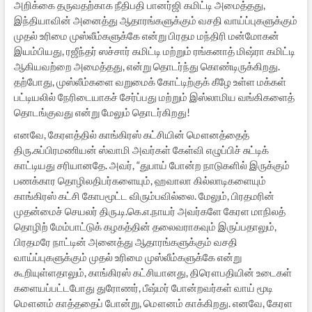
அறிக்கை தருவதற்காக நீதிபதி பானர்ஜி கமிட்டி அமைத்தது,
இந்தியாவின் அனைத்து ஆதாரங்களுக்கும் வசதி வாய்ப்புகளுக்கும்
முதல் உரிமை முஸ்லீம்களுக்கே என்று பிரதம மந்திரி மன்மோகன்
இயம்பியது, ரஜீந்தர் ஸச்சார் கமிட்டி மற்றும் ரங்கனாத் மிஷ்ரா கமிட்டி
ஆகியவற்றை அமைத்தது, என்று தொடர்ந்து கொண்டிருக்கிறது.
தற்போது, முஸ்லீம்களை வறுமைக் கோட்டிற்குக் கீழே உள்ள மக்கள்
பட்டியலில் நேரிடையாகச் சேர்ப்பது மற்றும் இஸ்லாமிய வங்கிகளைத்
தொடங்குவது என்று மேலும் தொடர்கிறது!
எனவே, கேரளத்தில் காங்கிரஸ் கட்சியின் மௌனத்தைத்
திரு.சுப்பிரமணியன் ஸ்வாமி அவர்கள் கேள்வி எழுப்பிச் சுட்டிக்
காட்டியது சரியானதே. அவர், “துபாய் போன்ற நாடுகளில் இருக்கும்
பணக்கார தொழிலதிபர்களையும், ஹவாலா கில்லாடிகளையும்
காங்கிரஸ் கட்சி கோபமூட்ட விரும்பவில்லை. மேலும், பிரதமரின்
முதன்மைச் செயலர் திரு.டி.கெ.எ.நாயர் அவர்களே கேரள மாநிலத்
தொழிற் மேம்பாட்டுக் கழகத்தின் தலைவராகவும் இருப்பதாலும்,
பிரதமரே நாட்டின் அனைத்து ஆதாரங்களுக்கும் வசதி
வாய்ப்புகளுக்கும் முதல் உரிமை முஸ்லீம்களுக்கே என்று
கூறியுள்ளதாலும், காங்கிரஸ் கட்சியானது, திரௌபதியின் உடைகள்
களையப்பட்டபோது துரோணர், பீஷ்மர் போன்றவர்கள் வாய் மூடி
மௌனம் காத்ததைப் போன்று, மௌனம் காக்கிறது. எனவே, கேரள