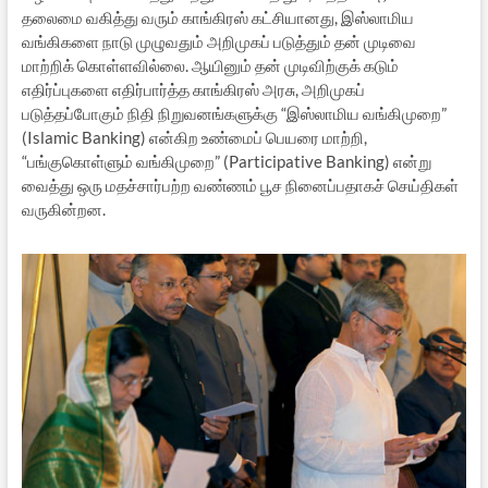
தலைமை வகித்து வரும் காங்கிரஸ் கட்சியானது, இஸ்லாமிய
வங்கிகளை நாடு முழுவதும் அறிமுகப் படுத்தும் தன் முடிவை
மாற்றிக் கொள்ளவில்லை. ஆயினும் தன் முடிவிற்குக் கடும்
எதிர்ப்புகளை எதிர்பார்த்த காங்கிரஸ் அரசு, அறிமுகப்
படுத்தப்போகும் நிதி நிறுவனங்களுக்கு “இஸ்லாமிய வங்கிமுறை”
(Islamic Banking) என்கிற உண்மைப் பெயரை மாற்றி,
“பங்குகொள்ளும் வங்கிமுறை” (Participative Banking) என்று
வைத்து ஒரு மதச்சார்பற்ற வண்ணம் பூச நினைப்பதாகச் செய்திகள்
வருகின்றன.