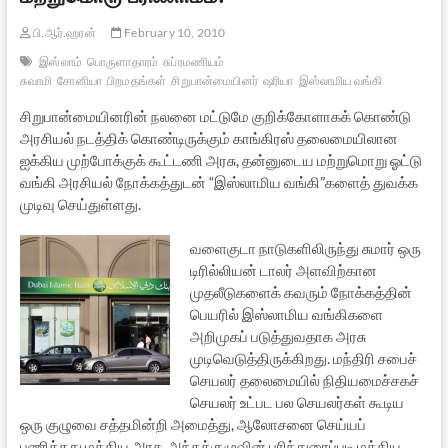
பி.ஆர்.ஹரன்
February 10, 2010
இஸ்லாம்
பொருளாதாரம்
சுப்ரமணியம்
சுவாமி
சோனியா
பிறமதங்கள்
சிறுபான்மையினர்
ஷரியா
இஸ்லாமிய வங்கி
சிறுபான்மையினரின் நலனை மட்டுமே குறிக்கோளாகக் கொண்டு
அரசியல் நடத்திக் கொண்டிருக்கும் காங்கிரஸ் தலைமையிலான
ஐக்கிய முற்போக்குக் கூட்டணி அரசு, தன்னுடைய மற்றுமொறு ஓட்டு
வங்கி அரசியல் நோக்கத்துடன் “இஸ்லாமிய வங்கி”களைத் துவக்க
முடிவு செய்துள்ளது.
வளைகுடா நாடுகளிலிருந்து சுமார் ஒரு
டிரில்லியன் டாலர் அளவிற்கான
முதலீடுகளைக் கவரும் நோக்கத்தின்
பெயரில் இஸ்லாமிய வங்கிகளை
அறிமுகப் படுத்துவதாக அரசு
முடிவெடுத்திருக்கிறது. மந்திரி சபைச்
செயலர் தலைமையில் நிதியமைச்சகச்
செயலர் உட்பட பல செயலர்கள் கூடிய
ஒரு குழுவை சத்தமின்றி அமைத்து, ஆலோசனை செய்யப்
பணித்தது மத்திய அரசு. அந்தக்குழுவின் பரிந்துரைப்படி மத்திய