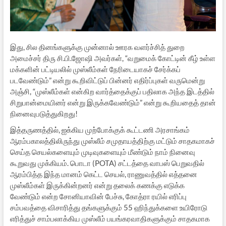
இது, சில தினங்களுக்கு முன்னால் ஊரக வளர்ச்சித் துறை
அமைச்சர் திரு சி.பி.ஜோஷி அவர்கள், “வறுமைக் கோட்டின் கீழ் உள்ள
மக்களின் பட்டியலில் முஸ்லீம்கள் நேரிடையாகச் சேர்க்கப்
படவேண்டும்” என்று கூறிவிட்டுப் பின்னர் எதிர்ப்புகள் வருமென்று
அஞ்சி, “முஸ்லீம்கள் என்கிற வார்த்தைக்குப் பதிலாக அந்த இடத்தில்
சிறுபான்மையினர் என்று இருக்கவேண்டும்” என்று கூறியதைத் தான்
நினைவுபடுத்துகிறது!
இத்தருணத்தில், ஐக்கிய முற்போக்குக் கூட்டணி அரசாங்கம்
ஆரம்பகாலத்திலிருந்து முஸ்லீம் சமுதாயத்திற்கு மட்டும் சாதகமாகச்
செய்த செயல்களையும் முடிவுகளையும் மீண்டும் நாம் நினைவு
கூறுவது முக்கியம். பொடா (POTA) சட்டத்தை வாபஸ் பெறுவதில்
ஆரம்பித்த இந்த மானம் கெட்ட செயல், ராணுவத்தில் எத்தனை
முஸ்லீம்கள் இருக்கின்றனர் என்று தலைக் கணக்கு எடுக்க
வேண்டும் என்ற சோனியாவின் பேச்சு, கோத்ரா ரயில் எரிப்பு
சம்பவத்தை விசாரித்து தங்களுக்கும் 55 ஹிந்துக்களை உயிரோடு
எரித்துச் சாம்பலாக்கிய முஸ்லீம் பயங்கரவாதிகளுக்கும் சாதகமாக