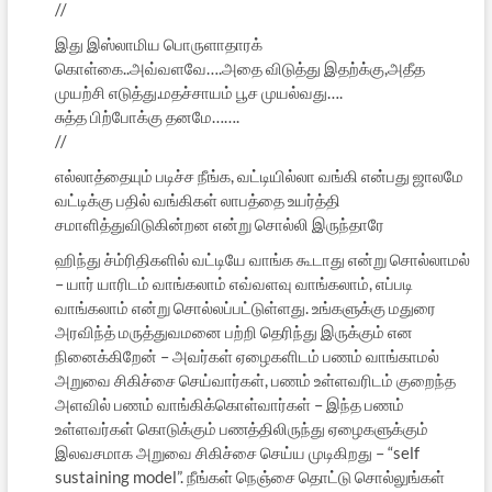
//
இது இஸ்லாமிய பொருளாதாரக்
கொள்கை..அவ்வளவே….அதை விடுத்து இதற்க்கு,அதீத
முயற்சி எடுத்து.மதச்சாயம் பூச முயல்வது….
சுத்த பிற்போக்கு தனமே…….
//
எல்லாத்தையும் படிச்ச நீங்க, வட்டியில்லா வங்கி என்பது ஜாலமே
வட்டிக்கு பதில் வங்கிகள் லாபத்தை உயர்த்தி
சமாளித்துவிடுகின்றன என்று சொல்லி இருந்தாரே
ஹிந்து ச்ம்ரிதிகளில் வட்டியே வாங்க கூடாது என்று சொல்லாமல்
– யார் யாரிடம் வாங்கலாம் எவ்வளவு வாங்கலாம், எப்படி
வாங்கலாம் என்று சொல்லப்பட்டுள்ளது. உங்களுக்கு மதுரை
அரவிந்த் மருத்துவமனை பற்றி தெரிந்து இருக்கும் என
நினைக்கிறேன் – அவர்கள் ஏழைகளிடம் பணம் வாங்காமல்
அறுவை சிகிச்சை செய்வார்கள், பணம் உள்ளவரிடம் குறைந்த
அளவில் பணம் வாங்கிக்கொள்வார்கள் – இந்த பணம்
உள்ளவர்கள் கொடுக்கும் பணத்திலிருந்து ஏழைகளுக்கும்
இலவசமாக அறுவை சிகிச்சை செய்ய முடிகிறது – “self
sustaining model”. நீங்கள் நெஞ்சை தொட்டு சொல்லுங்கள்