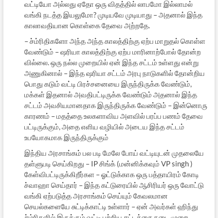
வட்டியோ அல்லது ஏதோ ஒரு விதத்தில் லாபமோ இல்லாமல்
வங்கி நடத்த இயலுமோ? முடியவே முடியாது – அதனால் இந்த
காலாவதியான கொள்கை தேவை அற்றதே.
– ச்ம்ரிதிகளோ அந்த அந்த காலத்திற்கு ஏற்ப மாறுதல் கொள்ள
வேண்டும் – ஷரியா காலத்திற்கு ஏற்ப மாரினாற்போல் தோன்ற
வில்லை. ஒரு நல்ல முறையில் ஏன் இந்த சட்டம் உள்ளது என்று
அணுகினால் – இந்த ஷரியா சட்டம் அரபு நாடுகளில் தோன்றிய
பொது கடும் வட்டி பிரச்சனையை இருந்திருக்க வேண்டும்,
மக்கள் இதனால் அவதிபட்டிருக்க வேண்டும் அதனால் இந்த
சட்டம் அவசியமானதாக இருந்திருக்க வேண்டும் – இன்னொரு
காரணம் – மதத்தை உலகளாவிய அளவில் பரப்ப பணம் தேவை
பட்டிருக்கும், அதை எளிய வழியில் அடைய இந்த சட்டம்
உபயோகமாக இருந்திருக்கும்
இந்திய அரசாங்கம் பல படி மேலே போய் வட்டியுடன் முதலையே
தள்ளுபடி செய்கிறது – IP சிங்க் (மன்னிக்கவும் VP singh )
கேள்விபட்டிருக்கிறீர்கள – ஓட்டுக்காக ஒரு பத்தாயிரம் கோடி
ச்வாஹா செய்தார் – இந்த கட்டுரையில் ஆசிரியர் ஒரு வோட்டு
வங்கி ஏற்படுத்த அரசாங்கம் செய்யும் கேவலமான
செயல்களையே சுட்டிக்காட்டி உள்ளார் – ஏன் அவர்கள் ஹிந்து
ச்ம்ரிகளில் இருக்கும் வட்டி பற்றிய சட்டத்தை நடை முறை