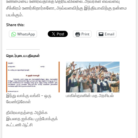
உண்மையை உணர்வதாகத் தெரியவில்லை. அவர்கள் எவ்வளவு
சீக்கிரம் உணர்கிறார்களோ, அவ்வளவிற்கு இந்தியாவிற்கு நன்மை
பயக்கும்.
Share this:
WhatsApp
Print
Email
தொடர்புடைய பதிவுகள்
இந்து வாக்கு வங்கி – ஒரு
பாகிஸ்தானின் மத அரசியல்
வேண்டுகோள்
தீவிரவாதத்தை அழிக்க
இயலாத ஐக்கிய முற்போக்குக்
கூட்டணி ஆட்சி