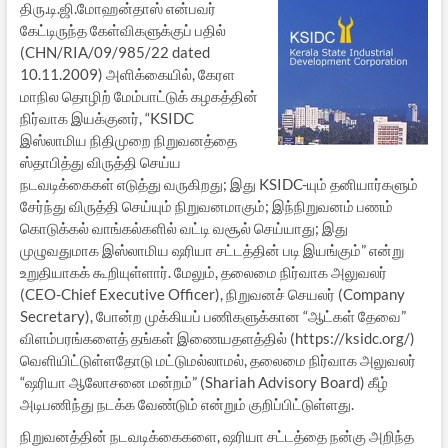
திரு.டி.ஜி.மோஹன்தாஸ் என்பவர்
கேட்டிருந்த கேள்விகளுக்குப் பதில்
(CHN/RIA/09/985/22 dated
10.11.2009) அளிக்கையில், கேரள
மாநில தொழிற் மேம்பாட்டுக் கழகத்தின்
நிர்வாக இயக்குனர், “KSIDC
இஸ்லாமிய நிதிமுறை நிறுவனத்தை
ஸ்தாபித்து விருத்தி செய்ய
நடவடிக்கைகள் எடுத்து வருகிறது; இது KSIDC-யும் தனியார்களும்
சேர்ந்து விருத்தி செய்யும் நிறுவனமாகும்; இந்நிறுவனம் பணம்
கொடுக்கல் வாங்கல்களில் வட்டி வசூல் செய்யாது; இது
முழுவதுமாக இஸ்லாமிய ஷரியா சட்டத்தின் படி இயங்கும்” என்று
உறுதியாகக் கூறியுள்ளார். மேலும், தலைமை நிர்வாக அலுவலர்
(CEO-Chief Executive Officer), நிறுவனச் செயலர் (Company
Secretary), போன்ற முக்கியப் பணிகளுக்கான “ஆட்கள் தேவை”
விளம்பரங்களைத் தங்கள் இணையதளத்தில் (https://ksidc.org/)
வெளியிட்டுள்ளதோடு மட்டுமல்லாமல், தலைமை நிர்வாக அலுவலர்
“ஷரியா ஆலோசனை மன்றம்” (Shariah Advisory Board) கீழ்
அடிபணிந்து நடக்க வேண்டும் என்றும் குறிப்பிட்டுள்ளது.
நிறுவனத்தின் நடவடிக்கைகளை, ஷரியா சட்டத்தை நன்கு அறிந்த