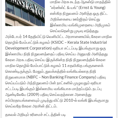
மாநில அரசு கடந்த ஆகஸ்டு மாதத்தில்
“எர்ண்ஸ்ட் & யங்” (Ernst & Young)
என்கிற நிறுவனம் அளித்த ஒரு திட்ட
அறிக்கையை ஊர்ஜிதம் செய்து
இஸ்லாமிய வங்கிமுறையை அறிமுகம்
செய்வதென்று முடிவு எடுத்தது.
அக்டோபர் 14 தேதியிட்டு வெளியிட்ட அரசாணையில், கேரள மாநில
தொழில் மேம்பாட்டுக் கழகம் (KSIDC – Kerala State Industrial
Development Corporation) ஷரியா சட்டப்படி இயங்குமாறு ஒரு
இஸ்லாமிய நிதி நிறுவனத்தைப் பதிவு செய்ய அனுமதி அளித்தது
கேரள அரசு. பதிவு செய்ய இருக்கின்ற நிதி நிறுவனத்தில் கேரள
மாநில தொழில் மேம்பாட்டுக் கழகம் 11 சதவிகித பங்குகளைக்
கொண்டிருக்கும். மேலும், துவக்கத்தில் வங்கியல்லாத நிதி
நிறுவனமாக (NBFC – Non Banking Finance Company) பதிவு
செய்யப்படும் அந்நிறுவனம் பின் நாட்களில் முழுவதும் ஷரியா
சட்டப்படி இயங்கும் இஸ்லாமிய வங்கியாக மாற்றப்படும். நடப்பு
ஆண்டிலேயே (2009) பதிவு செய்வதற்கான அனைத்து
சம்பிரதாயங்களையும் முடித்து விட்டு 2010-ல் வங்கி இயங்குமாறு
செய்வதே கேரள அரசின் திட்டம்.
தகவல் அறியும் உரிமைச் சட்டத்தின் படி