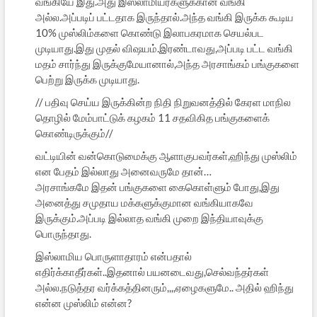
வங்கியே இது.அது இஸ்லாமியர்களுக்கான வங்கி
அல்ல.அப்படிப் பட்டதாக இருந்தால்.அந்த வங்கி இருக்க கூடிய
10% முஸ்லிம்களை கொண்டு இலாபகரமாக செயல்பட
முடியாது.இது முதல் விஷயம்.இரண்டாவது,அப்படி பட்ட வங்கி
மதம் சார்ந்து இருக்குமேயானால்,அந்த அரசாங்கம் பங்குகளை
பெற்று இருக்க முடியாது.
// பதிவு செய்ய இருக்கின்ற நிதி நிறுவனத்தில் கேரள மாநில
தொழில் மேம்பாட்டுக் கழகம் 11 சதவிகித பங்குகளைக்
கொண்டிருக்கும்//
வட்டியின் வன்கொடுமைக்கு ஆளாகுபவர்கள்,ஹிந்து முஸ்லிம்
என பேதம் இல்லாது அனைவருமே தான்…
அரசாங்கமே இதன் பங்குகளை கைகொள்ளும் போது,இது
அனைத்து சமுதாய மக்களுக்குமான வங்கியாகவே
இருக்கும்.அப்படி இல்லாத வங்கி முறை இந்தியாவுக்கு
பொருந்தாது.
இஸ்லாமிய பொருளாதாரம் என்பதால்
எதிர்க்காதீர்கள்..இதனால் பயனடைவது,செல்வந்தர்கள்
அல்ல.நடுத்தர வர்க்கத்தினரும்,,,,ஏழைகளுமே.. அதில் ஹிந்து
என்ன முஸ்லிம் என்ன?