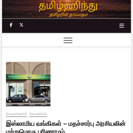
Skip
to
content
facebook
twitter
பொருளாதாரம்
பிறமதங்கள்
இஸ்லாமிய வங்கிகள் – மதச்சார்பு அரசியலின்
மற்றுமொரு பரிணாமம்.